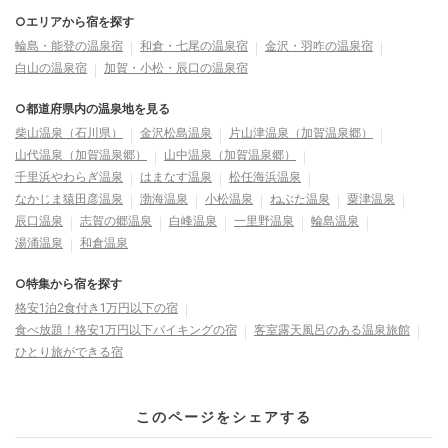
○エリアから宿を探す
輪島・能登の温泉宿
和倉・七尾の温泉宿
金沢・羽咋の温泉宿
白山の温泉宿
加賀・小松・辰口の温泉宿
○都道府県内の温泉地を見る
柴山温泉（石川県）
金沢松島温泉
片山津温泉（加賀温泉郷）
山代温泉（加賀温泉郷）
山中温泉（加賀温泉郷）
千里浜やわらぎ温泉
はまなす温泉
松任海浜温泉
なかじま猿田彦温泉
渤海温泉
小松温泉
ねぶた温泉
粟津温泉
辰口温泉
志賀の郷温泉
白峰温泉
一里野温泉
輪島温泉
湯涌温泉
和倉温泉
○特集から宿を探す
格安1泊2食付き1万円以下の宿
食べ放題！格安1万円以下バイキングの宿
客室露天風呂のある温泉旅館
ひとり旅ができる宿
このページをシェアする