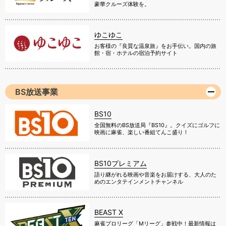
豪華クルーズ体験を。
ゆこゆこ
お客様の『良質な温泉旅』をお手伝い。国内の旅
館・宿・ホテルの宿泊予約サイト
BS放送事業
BS10
全国無料のBS放送局『BS10』。クイズにゴルフに
映画に麻雀、楽しい番組てんこ盛り！
BS10プレミアム
語り継がれる映画や音楽をお届けする、大人のた
めのエンタテインメントチャンネル
BEAST X
麻雀プロリーグ「Mリーグ」参戦中！最新情報は