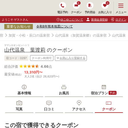
0
0
メ
メニュー
電話予約
クーポン
予約照会
お気に入り
ニ
ュ
ようこそ ゲストさん
ゆこゆこについて
新規会員登録
ログイン
ー
重要なお知らせ
令和8年熊本地震について
を
開
宿
加賀・小松・辰口の温泉宿
山代温泉（加賀温泉郷）の温泉宿
山代温泉
く
ヤマシロオンセンハトリ
山代温泉 葉渡莉
のクーポン
お気に入り登録する
宿コード :
0297
クーポン利用可
4.66
点
総合評価
13,310円〜
最安値
(税込)
大人2名 (合計 26,620円〜)
基本情報
お風呂
宿泊プラン
予約
写真
口コミ
アクセス
クーポン
この宿で獲得できるクーポン