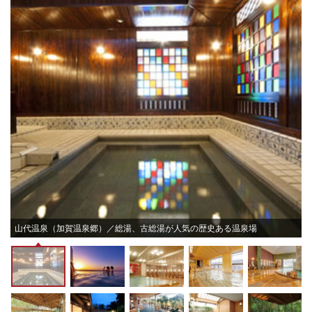
山代温泉（加賀温泉郷）／総湯、古総湯が人気の歴史ある温泉場