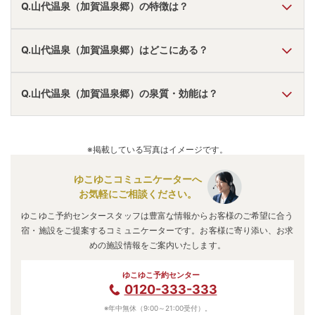
Q.山代温泉（加賀温泉郷）の特徴は？
A.
温泉・お湯の特徴は
さらさら
しており、温泉地の雰囲気は
Q.山代温泉（加賀温泉郷）はどこにある？
「静か・落ち着いた」
と言われています。
山代温泉（加賀温泉郷）
の口コミ情報の詳細は
こちら
。
A.
山代温泉（加賀温泉郷）
は、
石川県加賀市山代温泉
にあり
Q.山代温泉（加賀温泉郷）の泉質・効能は？
ます。
車でお越しの方は、加賀ICから車で約14分、片山津ICから
車で約18分。
A.
泉質は
単純温泉、硫酸塩泉
などで、効能は
神経痛、リウマ
電車でお越しの方は、加賀温泉駅からバスで約12分。
チ、腰痛、疲労、ねんざ、冷え性、高血圧、打撲、糖尿病
※掲載している写真はイメージです。
山代温泉（加賀温泉郷）
のアクセス情報の詳細は
こちら
。
などと言われています。
ゆこゆこコミュニケーターへ
お気軽にご相談ください。
ゆこゆこ予約センタースタッフは豊富な情報からお客様のご希望に合う
宿・施設をご提案するコミュニケーターです。お客様に寄り添い、お求
めの施設情報をご案内いたします。
ゆこゆこ予約センター
0120-333-333
※年中無休（9:00～21:00受付）。