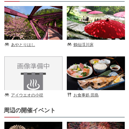
あやとりはし
鶴仙渓川床
アイウエオの小径
お食事処 田島
周辺の開催イベント