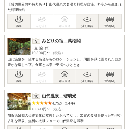
【貸切風呂無料特典あり】山代温泉の名湯と料理が自慢。料亭から生まれ
た料理旅館
みどりの宿 萬松閣
- 点 (全-件)
19,300
円〜
（税込）
山代温泉を一望する高台からのロケーションと、周囲を緑に囲まれた自然
豊かな癒しの宿。食事と温泉で至福のひととき
山代温泉 瑠璃光
4.75点 (全4件)
10,890
円〜
（税込）
加賀温泉郷の伝統文化に立脚したおもてなし、加賀の食材を使った料理や
多彩な温泉、無料の太鼓ショーで山代温泉を満喫