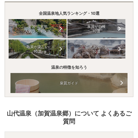
全国温泉地人気ランキング・10選
全国 温泉地
泉質が自慢
人気ランキング
10選
散策が楽しい
自然あふれる
10選
10選
温泉の特徴を知ろう
泉質ガイド
山代温泉（加賀温泉郷）
について よくあるご
質問