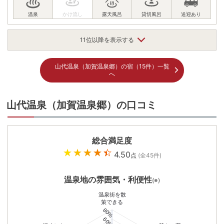
温泉めい想倶楽部 富士屋旅館
11位以降を表示する
- 点 (全-件)
20,900
円〜
（税込）
山代温泉（加賀温泉郷）の宿（15件）一覧
山代温泉第一号源泉の湯。旬食材を使った料理長自慢のおもてなし
へ
山代温泉（加賀温泉郷）の口コミ
山代温泉 葉渡莉
4.65点 (全3件)
総合満足度
13,310
円〜
（税込）
4.50
点
(全
45
件)
温泉情緒を映す趣ある宿。日本旅館らしい和室でこころから寛ぐ、上質な
ひとときをどうぞ。
温泉地の雰囲気・利便性
(※)
温泉街を散
策できる
80%
60%
家族の笑顔に会える宿 山代温泉 宝生亭