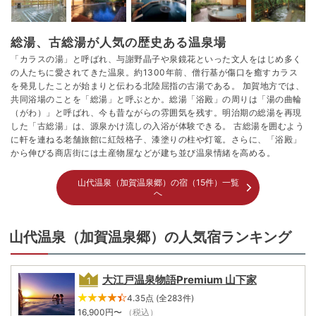
総湯、古総湯が人気の歴史ある温泉場
「カラスの湯」と呼ばれ、与謝野晶子や泉鏡花といった文人をはじめ多く
の人たちに愛されてきた温泉。約1300年前、僧行基が傷口を癒すカラス
を発見したことが始まりと伝わる北陸屈指の古湯である。 加賀地方では、
共同浴場のことを「総湯」と呼ぶとか。総湯「浴殿」の周りは「湯の曲輪
（がわ）」と呼ばれ、今も昔ながらの雰囲気を残す。明治期の総湯を再現
した「古総湯」は、源泉かけ流しの入浴が体験できる。 古総湯を囲むよう
に軒を連ねる老舗旅館に紅殻格子、漆塗りの柱や灯篭。さらに、「浴殿」
から伸びる商店街には土産物屋などが建ち並び温泉情緒を高める。
山代温泉（加賀温泉郷）の宿（15件）一覧
へ
山代温泉（加賀温泉郷）の人気宿ランキング
大江戸温泉物語Premium 山下家
4.35点 (全283件)
16,900
円〜
（税込）