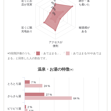
近くにお
静か・落
40%
店が充実
ち着いた
- 点 (全-件)
20%
22,150
円〜
（税込）
0%
お子様連れに人気のお宿。『美肌の湯』と旬食材の会席料理で家族みずい
らず、楽しいひとときを。
近くに観
秘湯感が
光地あり
ある
アクセスが
便利
吉田屋山王閣
- 点 (全-件)
※5段階評価のうち、「
：あてはまる」、「
：あてはまる/ややあては
20,900
円〜
（税込）
まる」と回答した人の割合です。
開湯１３００年の歴史を誇る北陸の名湯山代温泉の中でも随一の源泉量を
有する老舗旅館で湯浴み三昧
温泉・お湯の特徴
(※)
7 %
7 %
とろとろ湯
24 %
24 %
たちばな四季亭
27 %
27 %
さらさら湯
64 %
64 %
- 点 (全-件)
37,550
円〜
（税込）
2 %
2 %
ピリピリ湯
魯山人も逗留した、明治元年より続く桐づくりの湯宿。源泉かけ流しの露
4 %
4 %