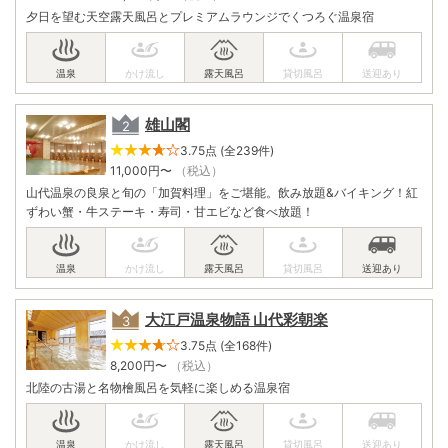
夕日を望む天空露天風呂とプレミアムラウンジでくつろぐ温泉宿
雄山閣
3.75点 (全239件)
11,000
円〜
（税込）
山代温泉の良泉と旬の「加賀料理」をご堪能。飲み放題&バイキング！紅
ずわい蟹・牛ステーキ・寿司・甘エビなど食べ放題！
大江戸温泉物語 山代彩朝楽
3.75点 (全168件)
8,200
円〜
（税込）
北陸の古湯と名物檜風呂を気軽に楽しめる温泉宿