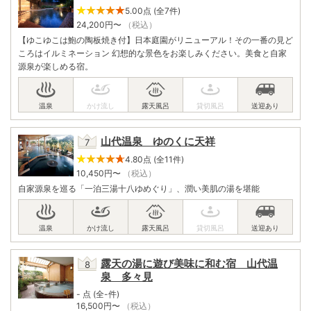
5.00点 (全7件)
24,200
円〜
（税込）
【ゆこゆこは鮑の陶板焼き付】日本庭園がリニューアル！その一番の見ど
ころはイルミネーション 幻想的な景色をお楽しみください。美食と自家
源泉が楽しめる宿。
山代温泉 ゆのくに天祥
4.80点 (全11件)
10,450
円〜
（税込）
自家源泉を巡る「一泊三湯十八ゆめぐり」、潤い美肌の湯を堪能
露天の湯に遊び美味に和む宿 山代温
泉 多々見
- 点 (全-件)
16,500
円〜
（税込）