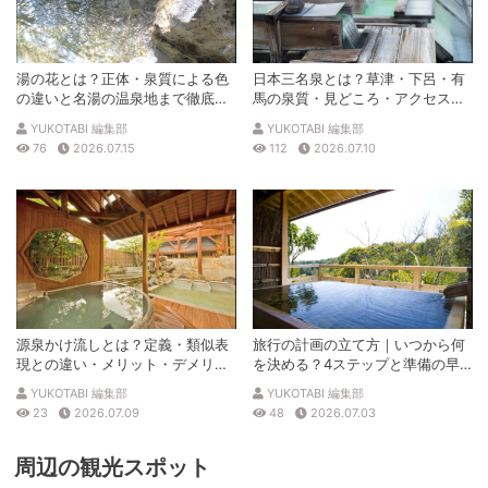
湯の花とは？正体・泉質による色
日本三名泉とは？草津・下呂・有
の違いと名湯の温泉地まで徹底解
馬の泉質・見どころ・アクセスを
説
徹底解説
YUKOTABI 編集部
YUKOTABI 編集部
76
2026.07.15
112
2026.07.10
源泉かけ流しとは？定義・類似表
旅行の計画の立て方｜いつから何
現との違い・メリット・デメリッ
を決める？4ステップと準備の早
トを解説
見表
YUKOTABI 編集部
YUKOTABI 編集部
23
2026.07.09
48
2026.07.03
周辺の観光スポット