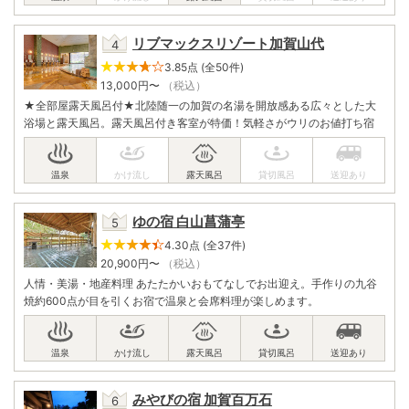
リブマックスリゾート加賀山代
3.85点 (全50件)
13,000
円〜
（税込）
★全部屋露天風呂付★北陸随一の加賀の名湯を開放感ある広々とした大
浴場と露天風呂。露天風呂付き客室が特価！気軽さがウリのお値打ち宿
ゆの宿 白山菖蒲亭
4.30点 (全37件)
20,900
円〜
（税込）
人情・美湯・地産料理 あたたかいおもてなしでお出迎え。手作りの九谷
焼約600点が目を引くお宿で温泉と会席料理が楽しめます。
みやびの宿 加賀百万石