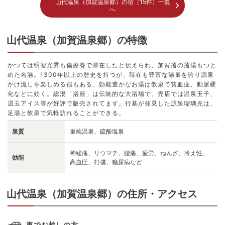
山代温泉（加賀温泉郷）の宿（15件）一覧
へ
山代温泉（加賀温泉郷）の特徴
かつては明智光秀も傷療養で滞在したと伝えられ、加賀藩の藩湯もつと
めた名湯。1300年以上の歴史を持つが、現在も豊富な湯量を誇り源泉
かけ流しを楽しめる宿もある。効能豊かなお湯は飲泉で貧血症、動脈硬
化などに効く。総湯「浴殿」は伝統的な大浴場で、売店では温泉玉子、
温玉アイス等が好評で販売されてます。行基が発見した源泉瑠璃光は、
足湯と飲泉で気軽訪れることができる。
泉質
単純温泉、硫酸塩泉
神経痛、リウマチ、腰痛、疲労、ねんざ、冷え性、
効能
高血圧、打撲、糖尿病など
山代温泉（加賀温泉郷）の住所・アクセス
車でお越しの方