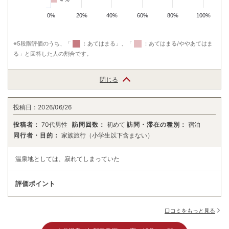
天風呂、12時チェックアウトでごゆっくりとお過ごしください。
0%
20%
40%
60%
80%
100%
※5段階評価のうち、「
：あてはまる」、「
：あてはまる/ややあてはま
る」と回答した人の割合です。
閉じる
投稿日：
2026/06/26
投稿者：
70代男性
訪問回数：
初めて
訪問・滞在の種別：
宿泊
同行者・目的：
家族旅行（小学生以下含まない）
温泉地としては、寂れてしまっていた
評価ポイント
口コミをもっと見る