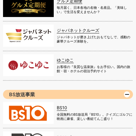
グルメ定期便
毎月届く、日本各地の名物・名産品。「美味し
い」で生活を変えませんか？
ジャパネットクルーズ
ジャパネットが磨き上げたおもてなしで、感動の
豪華クルーズ体験を。
ゆこゆこ
お客様の『良質な温泉旅』をお手伝い。国内の旅
館・宿・ホテルの宿泊予約サイト
BS放送事業
BS10
全国無料のBS放送局『BS10』。クイズにゴルフに
映画に麻雀、楽しい番組てんこ盛り！