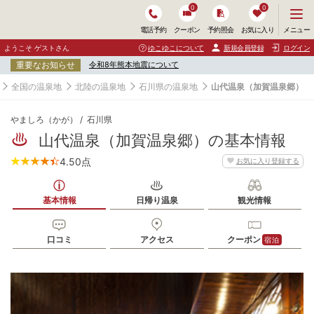
0
0
メ
メニュー
電話予約
クーポン
予約照会
お気に入り
ニ
ュ
ようこそ ゲストさん
ゆこゆこについて
新規会員登録
ログイン
ー
重要なお知らせ
令和8年熊本地震について
を
開
全国の温泉地
北陸の温泉地
石川県の温泉地
山代温泉（加賀温泉郷）
く
やましろ（かが）
石川県
山代温泉（加賀温泉郷）の基本情報
4.50
点
お気に入り登録する
基本情報
日帰り温泉
観光情報
口コミ
アクセス
クーポン
宿泊