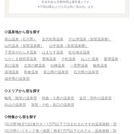
年末年始も営業時間は通常通りです。
※17時以降および土日は特に混み合います。
○温泉地から宿を探す
柴山温泉（石川県）
金沢松島温泉
片山津温泉（加賀温泉郷）
山代温泉（加賀温泉郷）
山中温泉（加賀温泉郷）
千里浜やわらぎ温泉
はまなす温泉
松任海浜温泉
なかじま猿田彦温泉
渤海温泉
小松温泉
ねぶた温泉
粟津温泉
辰口温泉
志賀の郷温泉
白峰温泉
一里野温泉
輪島温泉
湯涌温泉
和倉温泉
富山県の温泉宿
石川県の温泉宿
福井県の温泉宿
○エリアから宿を探す
輪島・能登の温泉宿
和倉・七尾の温泉宿
金沢・羽咋の温泉宿
白山の温泉宿
加賀・小松・辰口の温泉宿
○特集から宿を探す
[石川県]格安1泊2食付き！1万円以下で泊まれるおすすめ温泉旅館・宿
[石川県]バイキング食べ放題！格安1万円以下のホテル・温泉旅館・宿