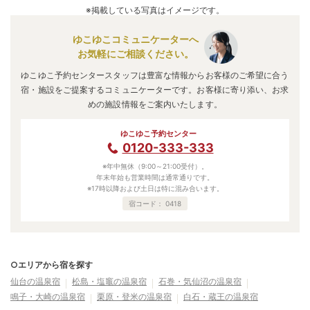
※掲載している写真はイメージです。
ゆこゆこコミュニケーターへ
お気軽にご相談ください。
ゆこゆこ予約センタースタッフは豊富な情報からお客様のご希望に合う
宿・施設をご提案するコミュニケーターです。お客様に寄り添い、お求
めの施設情報をご案内いたします。
ゆこゆこ予約センター
0120-333-333
※年中無休（9:00～21:00受付）。
年末年始も営業時間は通常通りです。
※17時以降および土日は特に混み合います。
宿コード：
0418
○エリアから宿を探す
仙台の温泉宿
松島・塩竈の温泉宿
石巻・気仙沼の温泉宿
鳴子・大崎の温泉宿
栗原・登米の温泉宿
白石・蔵王の温泉宿