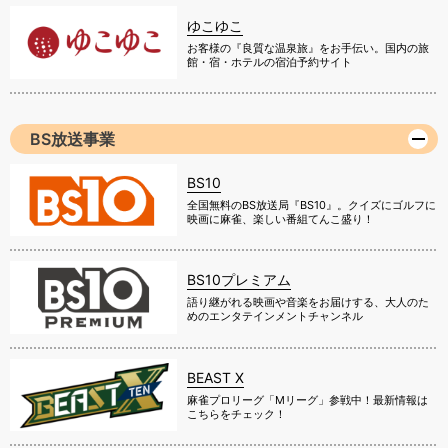
ゆこゆこ
お客様の『良質な温泉旅』をお手伝い。国内の旅
館・宿・ホテルの宿泊予約サイト
BS放送事業
BS10
全国無料のBS放送局『BS10』。クイズにゴルフに
映画に麻雀、楽しい番組てんこ盛り！
BS10プレミアム
語り継がれる映画や音楽をお届けする、大人のた
めのエンタテインメントチャンネル
BEAST X
麻雀プロリーグ「Mリーグ」参戦中！最新情報は
こちらをチェック！