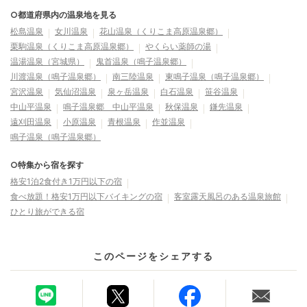
○都道府県内の温泉地を見る
松島温泉
女川温泉
花山温泉（くりこま高原温泉郷）
栗駒温泉（くりこま高原温泉郷）
やくらい薬師の湯
温湯温泉（宮城県）
鬼首温泉（鳴子温泉郷）
川渡温泉（鳴子温泉郷）
南三陸温泉
東鳴子温泉（鳴子温泉郷）
宮沢温泉
気仙沼温泉
泉ヶ岳温泉
白石温泉
笹谷温泉
中山平温泉
鳴子温泉郷 中山平温泉
秋保温泉
鎌先温泉
遠刈田温泉
小原温泉
青根温泉
作並温泉
鳴子温泉（鳴子温泉郷）
○特集から宿を探す
格安1泊2食付き1万円以下の宿
食べ放題！格安1万円以下バイキングの宿
客室露天風呂のある温泉旅館
ひとり旅ができる宿
このページをシェアする