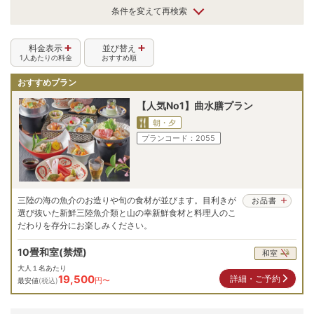
条件を変えて再検索
料金表示
並び替え
1人あたりの料金
おすすめ順
おすすめプラン
【人気No1】曲水膳プラン
朝・夕
プランコード：
2055
三陸の海の魚介のお造りや旬の食材が並びます。目利きが
お品書
選び抜いた新鮮三陸魚介類と山の幸新鮮食材と料理人のこ
だわりを存分にお楽しみください。
10畳和室(禁煙)
和室
大人１名あたり
19,500
詳細・ご予約
円〜
最安値
(税込)