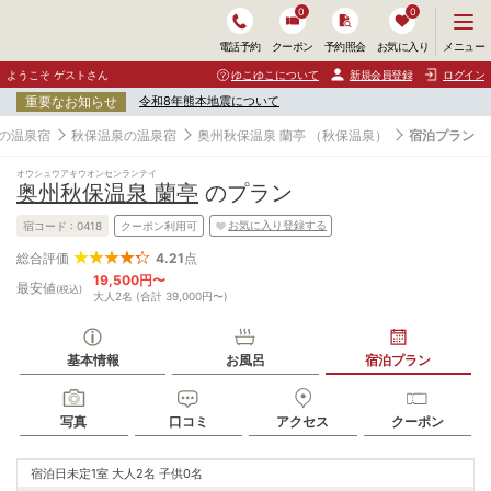
0
0
メ
メニュー
電話予約
クーポン
予約照会
お気に入り
ニ
ュ
ようこそ ゲストさん
ゆこゆこについて
新規会員登録
ログイン
ー
重要なお知らせ
令和8年熊本地震について
を
開
の温泉宿
秋保温泉の温泉宿
奥州秋保温泉 蘭亭
（秋保温泉）
宿泊プラン
く
オウシュウアキウオンセンランテイ
奥州秋保温泉 蘭亭
のプラン
お気に入り登録する
宿コード :
0418
クーポン利用可
4.21
点
総合評価
19,500円〜
最安値
(税込)
大人2名 (合計 39,000円〜)
基本情報
お風呂
宿泊プラン
写真
口コミ
アクセス
クーポン
宿泊日未定
1室 大人2名 子供0名