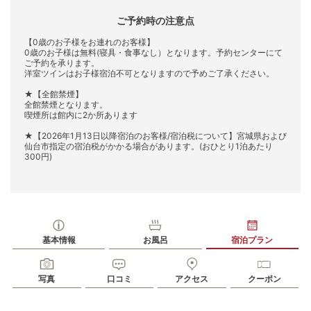
ご予約時の注意点
【0歳のお子様をお連れのお客様】
0歳のお子様は無料(寝具・食事なし）となります。予約センターにて
ご予約を承ります。
洋室ツインはお子様宿泊不可となりますので予めご了承ください。
★【全館禁煙】
全館禁煙となります。
喫煙所は館内に2か所あります
★【2026年1月13日以降宿泊のお客様/宿泊税について】宮城県および
仙台市指定の宿泊税がかかる場合があります。(おひとり1泊あたり
300円)
基本情報
お風呂
宿泊プラン
写真
口コミ
アクセス
クーポン