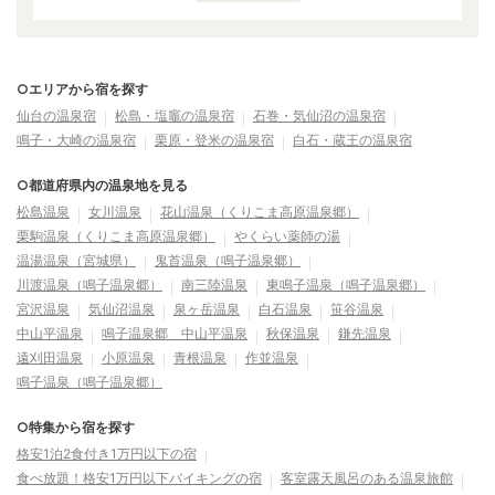
○エリアから宿を探す
仙台の温泉宿
松島・塩竈の温泉宿
石巻・気仙沼の温泉宿
鳴子・大崎の温泉宿
栗原・登米の温泉宿
白石・蔵王の温泉宿
○都道府県内の温泉地を見る
松島温泉
女川温泉
花山温泉（くりこま高原温泉郷）
栗駒温泉（くりこま高原温泉郷）
やくらい薬師の湯
温湯温泉（宮城県）
鬼首温泉（鳴子温泉郷）
川渡温泉（鳴子温泉郷）
南三陸温泉
東鳴子温泉（鳴子温泉郷）
宮沢温泉
気仙沼温泉
泉ヶ岳温泉
白石温泉
笹谷温泉
中山平温泉
鳴子温泉郷 中山平温泉
秋保温泉
鎌先温泉
遠刈田温泉
小原温泉
青根温泉
作並温泉
鳴子温泉（鳴子温泉郷）
○特集から宿を探す
格安1泊2食付き1万円以下の宿
食べ放題！格安1万円以下バイキングの宿
客室露天風呂のある温泉旅館