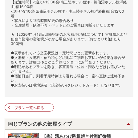
【送迎時間】<迎え>13:30発(南三陸ホテル観洋・気仙沼ホテル観洋経
由)宿16:00着
<送り>9:10発(気仙沼ホテル観洋・南三陸ホテル観洋経由)仙台12:00
着
・状況により到着時間変更の場合あり
・全席禁煙・飲酒不可・ペットとのご乗車はお断りいたします
★【2026年1月13日以降宿泊のお客様/宿泊税について】宮城県および
仙台市指定の宿泊税がかかる場合があります。(おひとり1泊あたり
300円)
●表示されている空室状況は一定時間ごとに更新されます。
●入湯税・入湯料・宿泊税など現地にて別途お支払いが必要な場合が
あります。詳細はゆこゆこ予約センターにお問合せください。
●明記があるプランを除き、客室番号・位置・階数などはお選びいた
だけません。
●宿泊日当日、到着予定時刻より遅れる場合は、宿へ直接ご連絡下さ
い。
●お支払いは現地決済（現金払い/クレジットカード）となります。
プラン一覧へ戻る
同じプランの他の部屋タイプ
【梅】活あわび陶板焼き付海鮮御膳