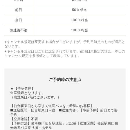
前日
50％相当
当日
100％相当
無連絡不泊
100％相当
※キャンセル規定は変更する場合がございますが、予約日時点のものが適用と
なります。
※キャンセル規定は日ごとに設定されています。宿泊日未指定の場合、本日の
キャンセル規定を参考値として表示しています。
ご予約時の注意点
★【全室禁煙】
全室禁煙となります。
（喫煙所は2階にございます。）
【仙台駅東口から宿まで送迎バスをご希望のお客様】
■送迎区間：仙台駅東口～宿 ■送迎内容：【事前予約】前日まで要
予約
【空席確認】不要
【予約方法】備考欄「仙台駅送迎」と記載【送迎区間】仙台駅東口観
光送迎バス乗り場～ホテル