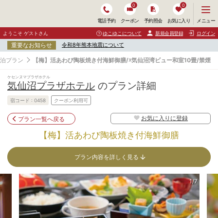
0
0
メ
メニュー
電話予約
クーポン
予約照会
お気に入り
ニ
ュ
ようこそ ゲストさん
ゆこゆこについて
新規会員登録
ログイン
ー
重要なお知らせ
令和8年熊本地震について
を
開
泊プラン
【梅】活あわび陶板焼き付海鮮御膳/☓気仙沼湾ビュー和室10畳/禁煙
く
ケセンヌマプラザホテル
気仙沼プラザホテル
のプラン詳細
宿コード :
0458
クーポン利用可
お気に入りに登録
プラン一覧へ戻る
【梅】活あわび陶板焼き付海鮮御膳
プラン内容を詳しく見る
1/7