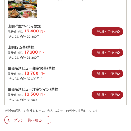
山側洋室ツイン/禁煙
15,400
円~
詳細・ご予約
最安値
(税込)
(大人2名 合計
30,800
円~)
山側12.5畳/禁煙
17,600
円~
詳細・ご予約
最安値
(税込)
(大人2名 合計
35,200
円~)
気仙沼湾ビュー和室10畳/禁煙
18,700
円~
詳細・ご予約
最安値
(税込)
(大人2名 合計
37,400
円~)
気仙沼湾ビュー洋室ツイン/禁煙
16,500
円~
詳細・ご予約
最安値
(税込)
(大人2名 合計
33,000
円~)
※料金は選択中の条件をもとに、大人1人あたりの料金を表示しています。
プラン一覧へ戻る