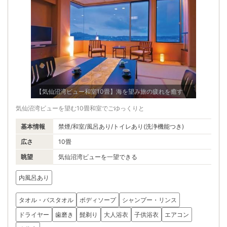
【気仙沼湾ビュー和室10畳】海を望み旅の疲れを癒す
気仙沼湾ビューを望む10畳和室でごゆっくりと
基本情報
禁煙/和室/風呂あり/トイレあり(洗浄機能つき)
広さ
10畳
眺望
気仙沼湾ビューを一望できる
内風呂あり
タオル・バスタオル
ボディソープ
シャンプー・リンス
ドライヤー
歯磨き
髭剃り
大人浴衣
子供浴衣
エアコン