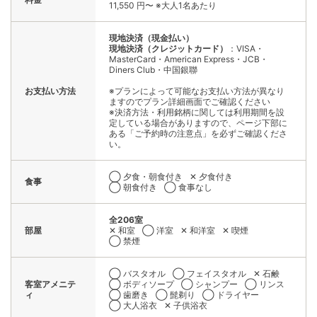
11,550 円〜 ※大人1名あたり
現地決済（現金払い）
現地決済（クレジットカード）
：VISA・
MasterCard・American Express・JCB・
Diners Club・中国銀聯
お支払い方法
※プランによって可能なお支払い方法が異なり
ますのでプラン詳細画面でご確認ください
※決済方法・利用銘柄に関しては利用期間を設
定している場合がありますので、ページ下部に
ある「ご予約時の注意点」を必ずご確認くださ
い。
◯ 夕食・朝食付き
✕ 夕食付き
食事
◯ 朝食付き
◯ 食事なし
全206室
部屋
✕ 和室
◯ 洋室
✕ 和洋室
✕ 喫煙
◯ 禁煙
◯ バスタオル
◯ フェイスタオル
✕ 石鹸
客室アメニテ
◯ ボディソープ
◯ シャンプー
◯ リンス
ィ
◯ 歯磨き
◯ 髭剃り
◯ ドライヤー
◯ 大人浴衣
✕ 子供浴衣