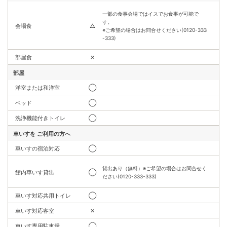
一部の食事会場ではイスでお食事が可能で
す。
会場食
△
※ご希望の場合はお問合せください(0120-333
-333)
部屋食
✕
部屋
洋室または和洋室
◯
ベッド
◯
洗浄機能付きトイレ
◯
車いすを
ご利用の方へ
車いすの宿泊対応
◯
貸出あり（無料）※ご希望の場合はお問合せく
館内車いす貸出
◯
ださい(0120-333-333)
車いす対応共用トイレ
◯
車いす対応客室
✕
車いす専用駐車場
◯