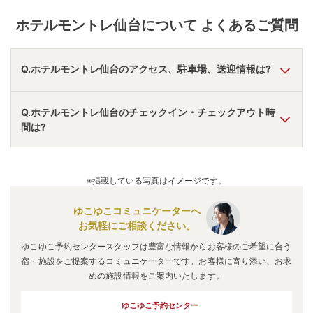
ホテルモントレ仙台
について よくあるご質問
Q.ホテルモントレ仙台のアクセス、駐車場、送迎情報は?
A.
車で仙台宮城ＩＣより15分。
Q.ホテルモントレ仙台のチェックイン・チェックアウト時
駐車場あり。
間は?
アクセス情報の詳細は
こちら
。
A.
チェックインは
15:00
~
20:00
、チェックアウトは〜
11:00
です。
※掲載している写真はイメージです。
※プランによって異なる場合があります。
ゆこゆこコミュニケーターへ
お気軽にご相談ください。
ゆこゆこ予約センタースタッフは豊富な情報からお客様のご希望に合う
宿・施設をご提案するコミュニケーターです。お客様に寄り添い、お求
めの施設情報をご案内いたします。
ゆこゆこ予約センター