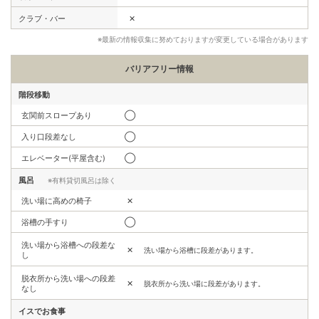
✕
クラブ・バー
※最新の情報収集に努めておりますが変更している場合があります
バリアフリー情報
階段移動
玄関前スロープあり
◯
入り口段差なし
◯
エレベーター(平屋含む)
◯
風呂
※有料貸切風呂は除く
洗い場に高めの椅子
✕
浴槽の手すり
◯
洗い場から浴槽への段差な
✕
洗い場から浴槽に段差があります。
し
脱衣所から洗い場への段差
✕
脱衣所から洗い場に段差があります。
なし
イスでお食事