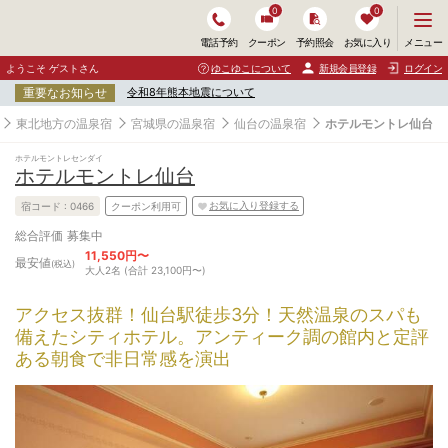
0
0
メ
メニュー
電話予約
クーポン
予約照会
お気に入り
ニ
ュ
ようこそ ゲストさん
ゆこゆこについて
新規会員登録
ログイン
ー
重要なお知らせ
令和8年熊本地震について
を
開
東北地方の温泉宿
宮城県の温泉宿
仙台の温泉宿
ホテルモントレ仙台
く
ホテルモントレセンダイ
ホテルモントレ仙台
お気に入り登録する
宿コード :
0466
クーポン利用可
募集中
総合評価
11,550円〜
最安値
(税込)
大人2名 (合計 23,100円〜)
アクセス抜群！仙台駅徒歩3分！天然温泉のスパも
備えたシティホテル。アンティーク調の館内と定評
ある朝食で非日常感を演出