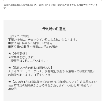
※
2021/04/28時点の情報のため、宿泊日により当日の対応が変更となる可能性がございま
す。
ご予約時の注意点
【お支払い方法】
下記の場合は、チェックイン時のお支払いとなります。
■宿泊合計料金が3万円以上の場合
■宿泊日の3日前～当日にご予約の場合
★【全室禁煙】
全室禁煙となります。
（喫煙所は２Fにございます。）
★【温泉スパ内の移動は階段あり】
スカイスパ「サラ・テレナ」(※有料)は受付から浴場への移動に1階分
の階段があります。（手すりあり）
★【2026年1月13日以降宿泊のお客様/宿泊税について】宮城県および
仙台市指定の宿泊税がかかる場合があります。(おひとり1泊あたり
300円)