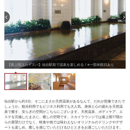
ゆくまでお楽しみください。

★客室内の一部アメニティ（歯ブラシ、ヘアブラシ、レザー）を必要とされ
るお客様にのみフロントで提供しております。

ご宿泊の皆様全てご利用いただけます

■スパ休館日■

［2026年］4月6日、5月11日、6月1日、7月6日、8月3日、9月7日・8日、10
月5日、11月2日、12月7日

［2027年］1月4日、2月1日、3月1日、4月5日、5月11日

※上記の日程は、スパ施設をご利用いただけません

※全客室内Wi-Fi設置有
チェックイン15:00〜20:00
チェックアウト 〜11:00
【最上階スカイスパ】仙台駅前で温泉を楽しめる！※一部休館日あり
仙台駅から約3分、そこにまさか天然温泉があるなんて、だれが想像できたで
しょうか。観光利用でもビジネス利用でも大人気、身体と心の疲れを天然温
泉で癒す、安らぎの空間がこちらにございます。天然温泉、ボディケア、エ
ステを完備したまさに、癒しの空間です。スカイラウンジでは最上階17階か
らの展望だけでなく、軽食や他では味わえないオリジナルのドリンクやデザ
ートも楽しめ、癒しを感じていただけるひとときをお過ごしいただけます。