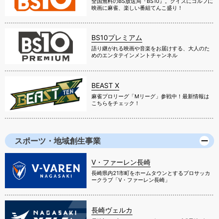
全国無料のBS放送局『BS10』。クイズにゴルフに
映画に麻雀、楽しい番組てんこ盛り！
BS10プレミアム
語り継がれる映画や音楽をお届けする、大人のた
めのエンタテインメントチャンネル
BEAST X
麻雀プロリーグ「Mリーグ」参戦中！最新情報は
こちらをチェック！
スポーツ・地域創生事業
V・ファーレン長崎
長崎県内21市町をホームタウンとするプロサッカ
ークラブ「V・ファーレン長崎」
長崎ヴェルカ