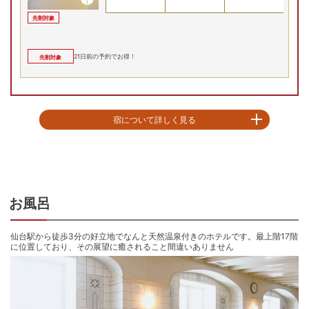
先割対象
21
日前の予約でお得！
先割対象
宿について詳しく見る
仙台駅から徒歩約３分、東北新幹線利用でJR東京駅からも最速1時間32分(は
やぶさ利用の場合)の好アクセスに位置するこちらのホテル。まるで異国を旅
している気分で優雅な時間をお過ごしいただけます。その雰囲気は中欧の都
プラハに思いを寄せた、やすらぎの館のようです。さまざまな館が立ち並ぶ
黄金の街プラハは、中欧における貿易と文化の十字路でした。時を経てもな
お風呂
お、各々の時代と文化が織りなす街の魅力は、今日でも色あせることはあり
ません。そんな賑わいと落ち着きを感じさせる館内のアンティークの品々
と、格調高いインテリアとともに非日常感に浸っていただけます。大好評を
仙台駅から徒歩3分の好立地でなんと天然温泉付きのホテルです。最上階17階
に位置しており、その展望に癒されること間違いありません
いただいておりますのが、最上階にございます天然温泉「サラ・テレナ」で
す。天然温泉、ボディケア、エステを完備した癒しの空間となっており、ス
カイラウンジでは展望だけでなく、軽食や他では味わえないオリジナルのド
リンクやデザートも楽しめ、癒しを感じていただけるひとときをお過ごしい
ただけます。喧騒を離れて、身体と心の疲れを癒す安らぎの空間を、こころ