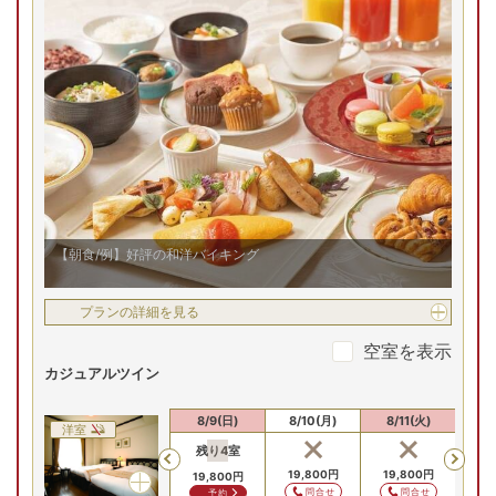
の焼き立て牛タンや牛タンカレーもご用意！ライブキッチン
ではふわふわオムレツも！朝からお好きなものをご自由にど
うぞ。
【朝食/例】好評の和洋バイキング
プランの詳細を見る
空室を表示
カジュアルツイン
8/8(土)
8/9(日)
8/10(月)
8/11(火)
8/
洋室
残り
4
室
残
Previous
19,800
円
19,800
円
19,800
円
19
問合せ
問合せ
予約