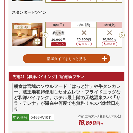
スタンダードツイン
8/8(土)
8/9(日)
8/10(月)
8/11(火)
8/
洋室
残り
5
室
残
Previous
20,900
円
20,900
円
20,900
円
20
問合せ
問合せ
予約
デラックスコーナーツイン（禁煙）
部屋タイプをもっと見る
8/8(土)
8/9(日)
8/10(月)
8/11(火)
8/
洋室
先割21【和洋バイキング】1泊朝食プラン
Previous
26,400
円
26,400
円
26,400
円
26
朝食は宮城のソウルフード「はっと汁」や牛タンカレ
問合せ
問合せ
問合せ
ー、蔵王地養卵使用したオムレツ・フライドエッグな
ど和洋バイキング。ホテル最上階の天然温泉スパ「サ
ラ・テレナ」が滞在中何度でも無料！※スパ休館日あ
り
2
名
1
室時大人1名あたり(税込)
申込番号
0466-W1011
19
,
850
円～