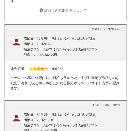
す。
評価点の算出基準について
投稿日：
2026/03/26
宿泊者：
70代男性（男性1名+女性1名の計2名で宿泊）
宿泊日：
2026/03/25
宿泊プラン：
先割21【和洋バイキング】1泊朝食プラン
料金：
大人1名
12,700
円
総合評価
4.00
点
ヨーロッパ調の外観内装で風呂も良かったですが駐車場が有料なのが
残念。有料である事を事前に知れる様分かりやすいサイト表示を望み
ます。
投稿日：
2025/10/14
宿泊者：
50代女性（男性1名+女性1名の計2名で宿泊）
宿泊日：
2025/10/08
宿泊プラン：
先割21【和洋バイキング】1泊朝食プラン
料金：
大人1名
13,250
円