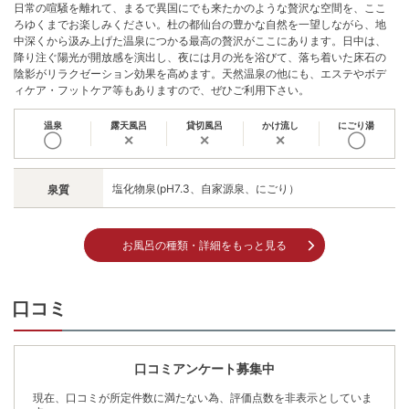
日常の喧騒を離れて、まるで異国にでも来たかのような贅沢な空間を、ここ
ろゆくまでお楽しみください。杜の都仙台の豊かな自然を一望しながら、地
中深くから汲み上げた温泉につかる最高の贅沢がここにあります。日中は、
降り注ぐ陽光が開放感を演出し、夜には月の光を浴びて、落ち着いた床石の
陰影がリラクゼーション効果を高めます。天然温泉の他にも、エステやボデ
ィケア・フットケア等もありますので、ぜひご利用下さい。
温泉
露天風呂
貸切風呂
かけ流し
にごり湯
◯
✕
✕
✕
◯
塩化物泉(pH7.3、自家源泉、にごり）
泉質
お風呂の種類・詳細をもっと見る
口コミ
口コミアンケート募集中
現在、口コミが所定件数に満たない為、評価点数を非表示としていま