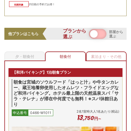
21
日前の予約でお得！
先割対象
【お部屋タイプ】
洋室
お部屋の詳細を見る
スタンダードツイン
中欧の都プラハをイメージした優雅な空間。内装にもこだわ
プランから
部屋から
他プランはこちら
りのある20㎡以上のゆったりとした造りの客室で、非日常感
選ぶ
選ぶ
【スタンダードツイン/例】
に浸りながら寛げます。全室禁煙で快適、観光やビジネスに
23平米とゆったりとした造
2
名
1
室時大人1名あたり(税込)
りの禁煙ルーム
申込番号
0466-W1011
最適。
14
,
350
円～
夕・朝食付
朝食付
素泊まり・その他
口コミ高評価！仙台名物朝食バイキング
最安値
最安値
最
9(土)
8/30(日)
8/31(月)
9/1(火)
9/2(水)
9/
【和洋バイキング】1泊朝食プラン
残り
4
室
残り
4
室
残り
3
室
残り
6
室
残
Previous
朝食は宮城のソウルフード「はっと汁」や牛タンカレ
00
円
15,450
円
15,450
円
14,350
円
14,350
円
14,
ー、蔵王地養卵使用したオムレツ・フライドエッグな
合せ
予約
予約
予約
予約
ど和洋バイキング。ホテル最上階の天然温泉スパ「サ
先割
先割
先割
先割
ラ・テレナ」が滞在中何度でも無料！※スパ休館日あ
り
プランの詳細を見る
2
名
1
室時大人1名あたり(税込)
申込番号
0466-W1011
13
,
750
円～
お客様からの定評ある朝食の和洋バイキングでは、仙台名物