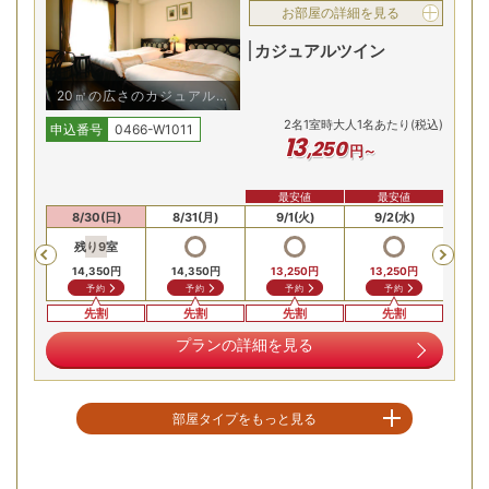
お部屋の詳細を見る
カジュアルツイン
20㎡の広さのカジュアルツ
イン/例
2
名
1
室時大人1名あたり(税込)
申込番号
0466-W1011
13
,
250
円～
最安値
最安値
最
仙台駅徒歩3分の好立地に、最上階（17階）の天然温泉スパ
9(土)
8/30(日)
8/31(月)
9/1(火)
9/2(水)
9/
「サラ・テレナ」。杜の都の自然を一望する展望と、にごり
残り
9
室
Previous
湯の自家源泉で心身の疲れを癒やします。市内滞在でも温泉
00
円
14,350
円
14,350
円
13,250
円
13,250
円
13,
を満喫できます。
合せ
予約
予約
予約
予約
先割
先割
先割
先割
異国情緒！プラハを想わせる客室
プランの詳細を見る
部屋タイプをもっと見る
空室を表示