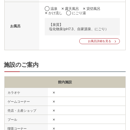
◯ 温泉
✕ 露天風呂
✕ 貸切風呂
✕ かけ流し
◯ にごり湯
【泉質】
お風呂
塩化物泉(pH7.3、自家源泉、にごり）
お風呂詳細を見る
施設のご案内
館内施設
✕
カラオケ
✕
ゲームコーナー
✕
売店・土産ショップ
✕
プール
✕
喫茶コーナー