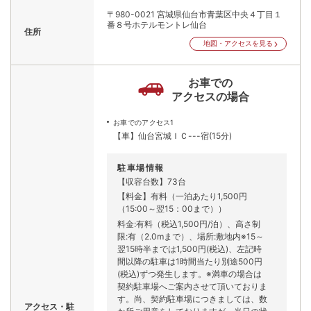
〒980-0021
宮城県仙台市青葉区中央４丁目１
番８号ホテルモントレ仙台
住所
地図・アクセスを見る
お車での
アクセスの場合
お車でのアクセス1
【車】仙台宮城ＩＣ---宿(15分)
駐車場情報
【収容台数】73台
【料金】有料（一泊あたり1,500円
（15:00～翌15：00まで））
料金:有料（税込1,500円/泊）、高さ制
限:有（2.0mまで）、場所:敷地内※15～
翌15時半までは1,500円(税込)、左記時
間以降の駐車は1時間当たり別途500円
(税込)ずつ発生します。※満車の場合は
契約駐車場へご案内させて頂いておりま
す。尚、契約駐車場につきましては、数
アクセス・駐