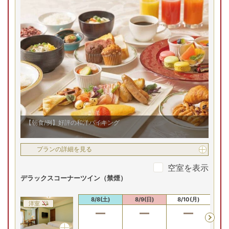
【朝食/例】好評の和洋バイキング
プランの詳細を見る
空室を表示
デラックスコーナーツイン（禁煙）
8/8(土)
8/9(日)
8/10(月)
8/
洋室