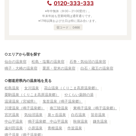
0120-333-333
※年中無休（9:00～21:00受付）。
年末年始も営業時間は通常通りです。
※17時以降および土日は特に混み合います。
宿コード：
0466
○エリアから宿を探す
仙台の温泉宿
松島・塩竈の温泉宿
石巻・気仙沼の温泉宿
鳴子・大崎の温泉宿
栗原・登米の温泉宿
白石・蔵王の温泉宿
○都道府県内の温泉地を見る
松島温泉
女川温泉
花山温泉（くりこま高原温泉郷）
栗駒温泉（くりこま高原温泉郷）
やくらい薬師の湯
温湯温泉（宮城県）
鬼首温泉（鳴子温泉郷）
川渡温泉（鳴子温泉郷）
南三陸温泉
東鳴子温泉（鳴子温泉郷）
宮沢温泉
気仙沼温泉
泉ヶ岳温泉
白石温泉
笹谷温泉
中山平温泉
鳴子温泉郷 中山平温泉
秋保温泉
鎌先温泉
遠刈田温泉
小原温泉
青根温泉
作並温泉
鳴子温泉（鳴子温泉郷）