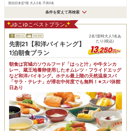
宿泊日未定
1室 大人2名 子供0名
条件を変えて再検索
ゆこゆこベストプラン
2
名
1
室時
大人1名あ
朝食のみ
洋室:禁煙
たり(税込)
先割21【和洋バイキング】
13
,
250
円〜
1泊朝食プラン
朝食は宮城のソウルフード「はっと汁」や牛タンカ
レー、蔵王地養卵使用したオムレツ・フライドエッグ
など和洋バイキング。ホテル最上階の天然温泉スパ
「サラ・テレナ」が滞在中何度でも無料！※スパ休館
日あり