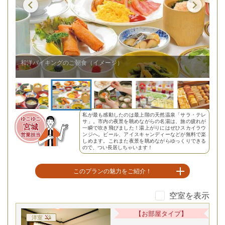
和洋バイキングのご朝食（イメージ）
【
私が最も感動したのは最上階の天然温泉「サラ・テレ
ゆこゆこ
サ」。市内の夜景を眺めながらの名湯は、旅の疲れが
宮城
一瞬で吹き飛びました！湯上がりにはぜひスカイラウ
ンジへ。ビール、アイスキャンディーなどが無料で楽
営業担当
しめます。これまた夜景を眺めながらゆっくりできる
ので、つい長居しちゃいます！
このプランの魅力をご紹介！
空室を表示
仙台駅前で叶う天然温泉の贅沢
【お部屋タイプ】
洋室