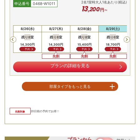
2
名
1
室時大人1名あたり(税込)
申込番号
0468-W1011
13
,
200
円～
5(火)
8/26(水)
8/27(木)
8/28(金)
8/29(土)
8/
残り
8
室
残り
8
室
残り
8
室
残り
6
室
残
Previous
14,300
円
14,300
円
15,400
円
18,700
円
14,
予約
予約
予約
予約
先割
先割
先割
プランの詳細を見る
部屋タイプをもっと見る
空室を表示
20
日前の予約でお得！
先割対象
【お部屋タイプ】
和室
お部屋の詳細を見る
禁煙/和室8～10畳
プランから