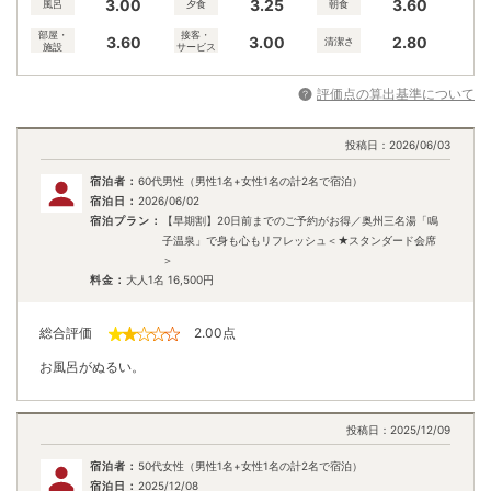
3.00
3.25
3.60
風呂
夕食
朝食
部屋・
接客・
3.60
3.00
2.80
清潔さ
施設
サービス
評価点の算出基準について
投稿日：
2026/06/03
宿泊者：
60代男性（男性1名+女性1名の計2名で宿泊）
宿泊日：
2026/06/02
宿泊プラン：
【早期割】20日前までのご予約がお得／奥州三名湯「鳴
子温泉」で身も心もリフレッシュ＜★スタンダード会席
＞
料金：
大人1名
16,500
円
総合評価
2.00
点
お風呂がぬるい。
投稿日：
2025/12/09
宿泊者：
50代女性（男性1名+女性1名の計2名で宿泊）
宿泊日：
2025/12/08