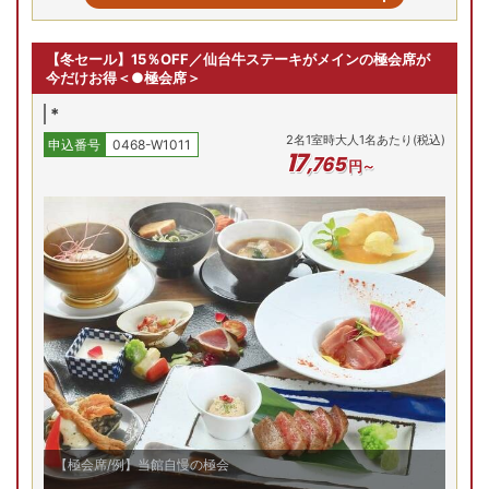
最安値
8/6(木)
8/7(金)
8/8(土)
8
和室
【冬セール】15％OFF／仙台牛ステーキがメインの極会席が
残り
1
室
残り
1
室
今だけお得＜●極会席＞
19,800
円
18,700
円
23,100
円
問合せ
予約
予約
*
2
名
1
室時大人1名あたり(税込)
申込番号
0468-W1011
禁煙/温泉風呂付和洋室
17
,
765
円～
最安値
8/6(木)
8/7(金)
8/8(土)
8
和洋室
残り
1
室
残り
1
室
30,800
円
26,400
円
30,800
円
問合せ
予約
予約
【極会席/例】当館自慢の極会