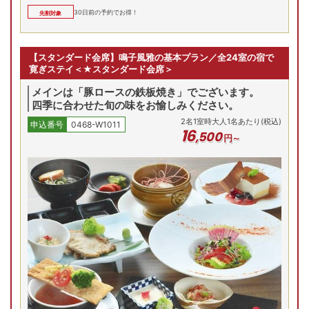
9/3(木)
9/4(金)
9/5(土)
9/6(日)
9/7(月)
9
和室
30
日前の予約でお得！
先割対象
残り
1
室
残
Previous
17,600
円
19,800
円
18
問合せ
予約
【スタンダード会席】鳴子風雅の基本プラン／全24室の宿で
先割対象
先割
先割
寛ぎステイ＜★スタンダード会席＞
禁煙/温泉風呂付和洋室
メインは「豚ロースの鉄板焼き」でございます。
四季に合わせた旬の味をお愉しみください。
9/3(木)
9/4(金)
9/5(土)
9/6(日)
9/7(月)
9
和洋室
2
名
1
室時大人1名あたり(税込)
残り
2
室
残り
2
室
残
申込番号
0468-W1011
Previous
16
,
500
円～
28,600
円
29,700
円
29
予約
予約
先割対象
先割
先割