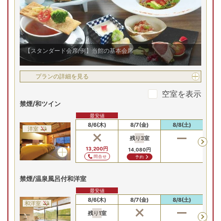
【角部屋確約特別和室/例】
当館人気の特別和室
2
名
1
室時大人1名あたり(税込)
申込番号
0468-W1011
15
,
400
円～
【スタンダード会席/例】当館の基本会席
5(火)
8/26(水)
8/27(木)
8/28(金)
8/29(土)
8/
残り
1
室
残り
1
室
残
Previous
プランの詳細を見る
16,500
円
20,900
円
16,500
円
17,600
円
16,
空室を表示
問合せ
問合せ
予約
予約
禁煙/和ツイン
先割
先割
先割
最安値
プランの詳細を見る
8/6(木)
8/7(金)
8/8(土)
8
洋室
残り
3
室
空室を表示
13,200
円
14,080
円
問合せ
予約
【お部屋タイプ】
和洋室
禁煙/温泉風呂付和洋室
お部屋の詳細を見る
最安値
8/6(木)
8/7(金)
8/8(土)
8
禁煙/温泉風呂付和洋室
和洋室
残り
1
室