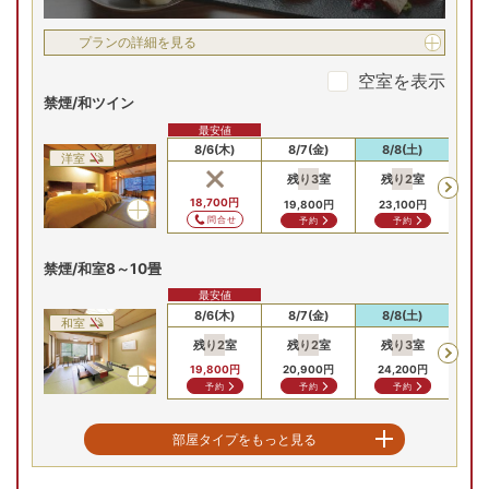
プランの詳細を見る
空室を表示
禁煙/和ツイン
最安値
8/6(木)
8/7(金)
8/8(土)
8
洋室
残り
3
室
残り
2
室
残
18,700
円
19,800
円
23,100
円
23
問合せ
予約
予約
禁煙/和室8～10畳
最安値
8/6(木)
8/7(金)
8/8(土)
8
和室
残り
2
室
残り
2
室
残り
3
室
残
19,800
円
20,900
円
24,200
円
24
予約
予約
予約
禁煙/角部屋確約特別和室
部屋タイプをもっと見る
最安値
8/6(木)
8/7(金)
8/8(土)
8