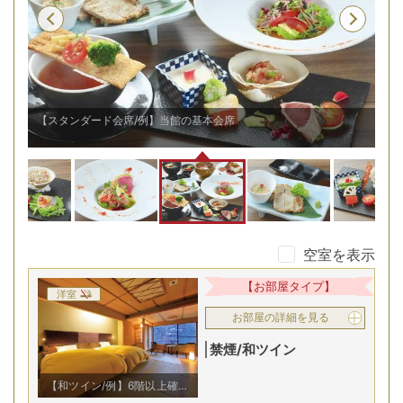
【スタンダード会席/例】当館の基本会席
【
空室を表示
【お部屋タイプ】
洋室
お部屋の詳細を見る
禁煙/和ツイン
【和ツイン/例】6階以上確約
でシモンズ製のベッドを完備