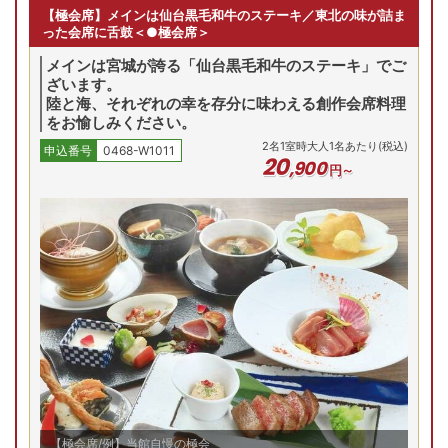
和室
【極会席】メインは仙台黒毛和牛のステーキ／東北の味が詰ま
残り
1
室
残り
1
室
った会席に舌鼓＜●極会席＞
22,000
円
20,900
円
25,300
円
問合せ
予約
予約
メインは宮城が誇る「仙台黒毛和牛のステーキ」でご
ざいます。
禁煙/温泉風呂付和洋室
陸と海、それぞれの幸を存分に味わえる創作会席料理
をお愉しみください。
最安値
8/6(木)
8/7(金)
8/8(土)
8
2
名
1
室時大人1名あたり(税込)
申込番号
0468-W1011
和洋室
20
,
900
円～
残り
1
室
残り
1
室
33,000
円
28,600
円
33,000
円
問合せ
予約
予約
【極会席/例】当館自慢の極会