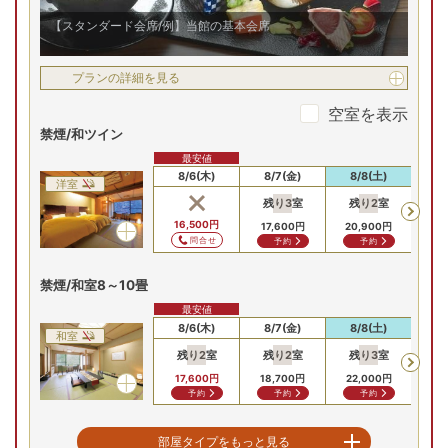
【スタンダード会席/例】当館の基本会席
プランの詳細を見る
空室を表示
禁煙/和ツイン
最安値
8/6(木)
8/7(金)
8/8(土)
8
洋室
残り
3
室
残り
2
室
16,500
円
17,600
円
20,900
円
問合せ
予約
予約
禁煙/和室8～10畳
最安値
8/6(木)
8/7(金)
8/8(土)
8
和室
残り
2
室
残り
2
室
残り
3
室
17,600
円
18,700
円
22,000
円
予約
予約
予約
禁煙/角部屋確約特別和室
部屋タイプをもっと見る