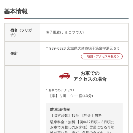
基本情報
宿名（フリガ
鳴子風雅(ナルコフウガ)
ナ）
〒989-6823
宮城県大崎市鳴子温泉字湯元５５
住所
地図・アクセスを見る
お車での
アクセスの場合
お車でのアクセス1
【車】古川ＩＣ---宿(40分)
駐車場情報
【収容台数】15台
【料金】無料
駐車料金：無料 【例年12月頃～3月頃に
お車でお越しのお客様】雪道になる可能
性が高い為、必ず「冬用のタイヤ」や