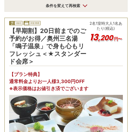
条件を変えて再検索
2
名
1
室時
大人1名あ
2食付
洋室:禁煙
たり(税込)
【早期割】20日前までのご
13
,
200
予約がお得／奥州三名湯
円〜
「鳴子温泉」で身も心もリ
フレッシュ＜★スタンダー
ド会席＞
【プラン特典】
通常料金よりお一人様3,300円OFF
※表示価格はお値引き済でございます