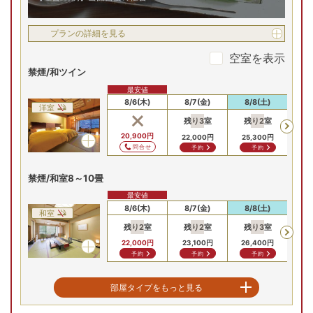
プランの詳細を見る
空室を表示
禁煙/和ツイン
最安値
8/6(木)
8/7(金)
8/8(土)
8
洋室
残り
3
室
残り
2
室
残
20,900
円
22,000
円
25,300
円
25
問合せ
予約
予約
禁煙/和室8～10畳
最安値
8/6(木)
8/7(金)
8/8(土)
8
和室
残り
2
室
残り
2
室
残り
3
室
残
22,000
円
23,100
円
26,400
円
26
予約
予約
予約
禁煙/角部屋確約特別和室
部屋タイプをもっと見る
最安値