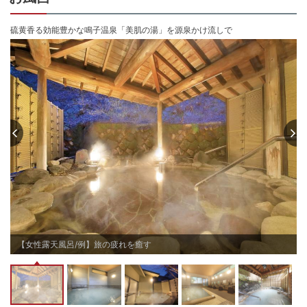
ゆったりと寛ぐプライベートな湯浴み時間をお愉しみください

■【連泊時の客室清掃に関して】

硫黄香る効能豊かな鳴子温泉「美肌の湯」を源泉かけ流しで
2泊以上の方で、清掃をご希望の場合は1回あたり4,000円(税別)別途ご料金が
発生いたします。

客室清掃詳細は下記URLご確認ください。

https://relohotels.com/news/info/14742/

■ご来館時ご注意事項

※チェックイン予定時間から3時間を過ぎてもご連絡がない場合はお客様都合
によるお取り消しとさせていただきます

※当館の一部サービス、コンテンツは事前予約サービス（モバイルオーダー）
にてご予約が可能です

※お子様につきましても大人と同料金・同メニューにてご案内しております

※お布団敷きはセルフサービスでお願いしております

　ホテルスタッフによる布団敷きをご希望の場合は、当日18時までにご連絡
くださいませ

　またテレビはBSはご覧いただけません

※当館のフロントは3階にございます

【女性露天風呂/例】旅の疲れを癒す
　ご到着後はそのまま館内をお進みいただき、エレベーターにて３階までお
越しくださいませ

※駐車場は混雑時のみ建物前の道路にお停めいただくことが可能でございます

　駐車位置に指定はございませんのでご到着順に奥からお停めいただければ
幸いでございます
