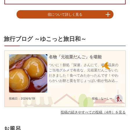
8/6(木)
8/7(金)
8/8(土)
8
和室
残り
1
室
残り
1
室
宿について詳しく見る
24,200
円
28
23,100
円
27,500
円
問合せ
予約
予約
■鳴子風雅のおもてなし

禁煙/温泉風呂付和洋室
鳴子風雅はゆっくりと静かにお過ごしいただける空間を大事にした全24室の
温泉宿です。

旅行ブログ ～ゆこっと旅日和～
最安値
鳴子温泉源泉かけ流しの硫黄香る効能豊かな温泉は疲れを癒すこと間違いな
8/6(木)
8/7(金)
8/8(土)
8
和洋室
し。

残り
1
室
残り
1
室
日常から離れのんびりとリフレッシュしたい方にこころの贅沢をお届けいた
名物「元祖栗だんご」を堪能
します。

35,200
円
30,800
円
35,200
円
どうぞごゆっくりとお過ごしください。

問合せ
予約
予約
ついに！餅処「深瀬」さんにて、鳴子温泉の
ご当地グルメで有名な、元祖栗だんごをいた
■お食事

だきました！食べてみたかったんです！やわ
ご夕食にはライブキッチンから提供されるステーキをメインとする創作和食
らかいお餅と栗を甘じょっぱい餡が包み込む
会席をご提供いたします。

逸品、美味！鳴子温泉に来たらぜひ一度はお
鉄板から繰り出される音や香り、そしておもてなしの心とともに旬の食材を
試しあれ♪
ご堪能ください。

投稿日：2024/6/19
投稿：なーしー
■館内施設

【温泉／大浴場（含硫黄-ナトリウム-塩化物泉）】

投稿の続きやすべての投稿（4件）を見る
「美人の湯」とも称される湯ざわり柔らかい泉質をお愉しみください

【貸切温泉露天風呂（※2025年8月1日～　1組60分／2,200円）】

お風呂