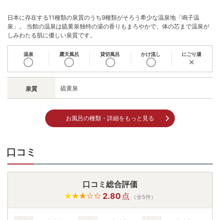
※硫黄の影響により電化製品の動作やWi-Fiの接続が不安定になる場合がござ
います
日本に存在する11種類の泉質のうち9種類がそろう希少な温泉地「鳴子温
チェックイン15:00〜18:00
泉」。 当館の温泉は硫黄泉独特の湯の香りもまろやかで、体の芯まで温泉が
チェックアウト 〜10:00
しみわたる肌に優しい泉質です。
温泉
露天風呂
貸切風呂
かけ流し
にごり湯
◯
◯
◯
◯
✕
硫黄泉
泉質
お風呂の種類・詳細をもっと見る
口コミ
口コミ総合評価
2.80
点
（全5件）