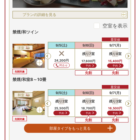
プランの詳細を見る
空室を表示
禁煙/和ツイン
最安値
9/3(木)
9/4(金)
9/5(土)
9/6(日)
9/7(月)
9
洋室
残り
7
室
残り
8
室
Previous
24,200
円
16
17,600
円
15,400
円
問合せ
予約
予約
先割対象
先割
先割
禁煙/和室8～10畳
最安値
9/3(木)
9/4(金)
9/5(土)
9/6(日)
9/7(月)
9
和室
残り
3
室
残り
3
室
残り
3
室
残
Previous
25,300
円
18,700
円
16,500
円
17
予約
予約
予約
先割対象
先割
先割
禁煙/角部屋確約特別和室
部屋タイプをもっと見る
最安値