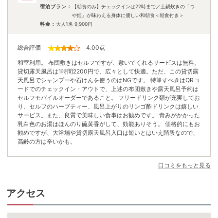
宿泊プラン：
【朝食のみ】チェックインは22時まで／土鍋炊きの「つ
や姫」が味わえる身体に優しい和朝食＜朝食付き＞
料金：
大人1名
9,900
円
総合評価
4.00
点
和室利用。 布団敷きはセルフですが、敷いてくれるサービスは無料。
貸切露天風呂は1時間2200円で、広々として快適。ただ、この貸切露
天風呂でシャンプーや石けんを使うのはNGです。 特筆すべきはQRコ
ードでのチェックイン・アウトで、上述の布団敷きや露天風呂予約は
セルフモバイルオーダーであること。 フリードリンク類が充実してお
り、セルフのハーブティー、風呂上がりのリンゴ酢ドリンクは嬉しい
サービス。また、良質で美味しい食事はお勧めです。 青みがかかった
乳白色のお湯はほんのり硫黄香がして、効能ありそう。 価格的にもお
勧めですが、大浴場や貸切露天風呂入口は短いとはいえ階段なので、
高齢の方は辛いかも。
口コミをもっと見る
アクセス