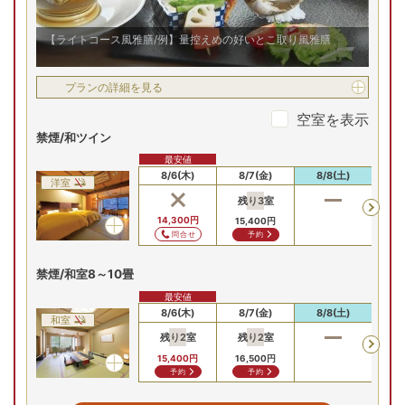
【ライトコース風雅膳/例】量控えめの好いとこ取り風雅膳
プランの詳細を見る
空室を表示
禁煙/和ツイン
最安値
8/6(木)
8/7(金)
8/8(土)
8
洋室
残り
3
室
14,300
円
15,400
円
問合せ
予約
禁煙/和室8～10畳
最安値
8/6(木)
8/7(金)
8/8(土)
8
和室
残り
2
室
残り
2
室
15,400
円
16,500
円
予約
予約