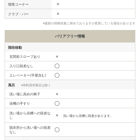
✕
喫茶コーナー
✕
クラブ・バー
※最新の情報収集に努めておりますが変更している場合があります
バリアフリー情報
階段移動
玄関前スロープあり
✕
入り口段差なし
◯
エレベーター(平屋含む)
◯
風呂
※有料貸切風呂は除く
洗い場に高めの椅子
✕
浴槽の手すり
◯
洗い場から浴槽への段差な
✕
洗い場から浴槽に段差があります。
し
脱衣所から洗い場への段差
◯
なし