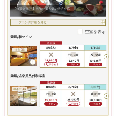
【特選会席/例】当館一番人気の特選会席
プランの詳細を見る
空室を表示
禁煙/和ツイン
最安値
8/6(木)
8/7(金)
8/8(土)
8
洋室
残り
3
室
残り
2
室
残
14,960
円
15,840
円
19,635
円
19
問合せ
予約
予約
禁煙/温泉風呂付和洋室
最安値
8/6(木)
8/7(金)
8/8(土)
8
和洋室
残り
1
室
残り
1
室
28,050
円
22,880
円
28,050
円
問合せ
予約
予約