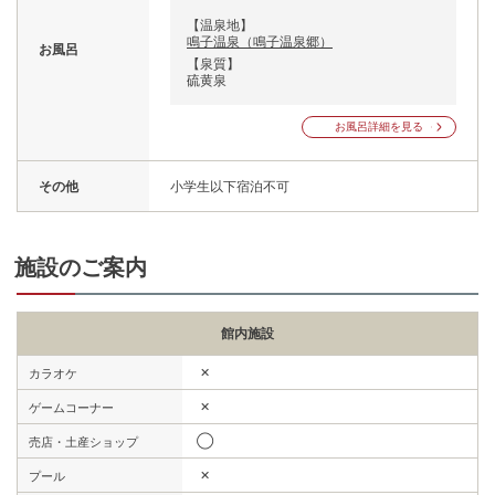
【温泉地】
鳴子温泉（鳴子温泉郷）
お風呂
【泉質】
硫黄泉
お風呂詳細を見る
その他
小学生以下宿泊不可
施設のご案内
館内施設
✕
カラオケ
✕
ゲームコーナー
◯
売店・土産ショップ
✕
プール