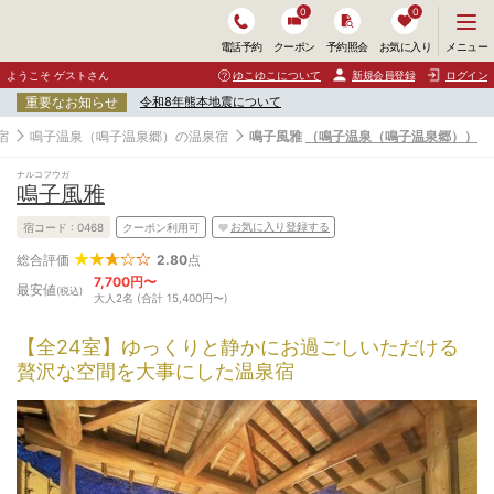
0
0
メ
メニュー
電話予約
クーポン
予約照会
お気に入り
ニ
ュ
ようこそ ゲストさん
ゆこゆこについて
新規会員登録
ログイン
ー
重要なお知らせ
令和8年熊本地震について
を
開
宿
鳴子温泉（鳴子温泉郷）の温泉宿
鳴子風雅
（鳴子温泉（鳴子温泉郷））
く
ナルコフウガ
鳴子風雅
お気に入り登録する
宿コード :
0468
クーポン利用可
2.80
点
総合評価
7,700円〜
最安値
(税込)
大人2名 (合計 15,400円〜)
【全24室】ゆっくりと静かにお過ごしいただける
贅沢な空間を大事にした温泉宿