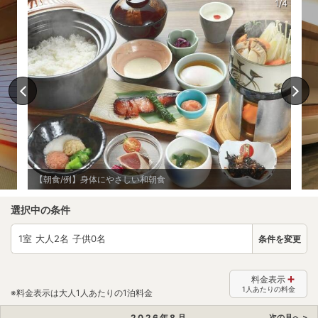
1/4
【朝食/例】身体にやさしい和朝食
選択中の条件
1
室 大人
2
名 子供
0
名
条件を変更
料金表示
1人あたりの料金
※料金表示は大人1人あたりの1泊料金
2026
年
8
月
次の月へ >