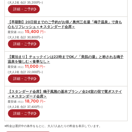
(大人2名 合計
35,200
円~)
詳細・ご予約
【早期割】20日前までのご予約がお得／奥州三名湯「鳴子温泉」で身も
心もリフレッシュ＜★スタンダード会席＞
15,400
円~
最安値
(税込)
(大人2名 合計
30,800
円~)
詳細・ご予約
【素泊まり】チェックインは22時までOK／「美肌の湯」と称される鳴子
温泉を愉しむ＜食事なし＞
11,000
円~
最安値
(税込)
(大人2名 合計
22,000
円~)
詳細・ご予約
【スタンダード会席】鳴子風雅の基本プラン／全24室の宿で寛ぎステイ
＜★スタンダード会席＞
18,700
円~
最安値
(税込)
(大人2名 合計
37,400
円~)
詳細・ご予約
※料金は選択中の条件をもとに、大人1人あたりの料金を表示しています。