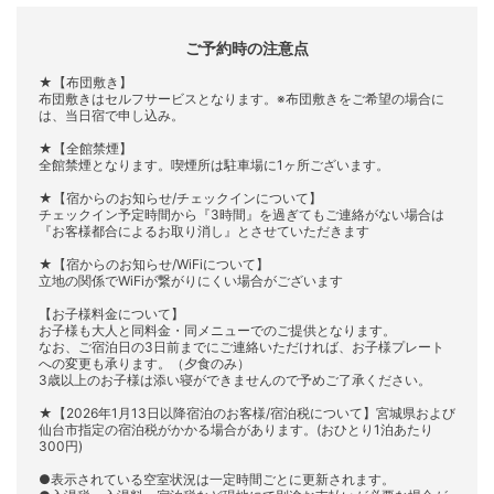
ご予約時の注意点
★【布団敷き】
布団敷きはセルフサービスとなります。※布団敷きをご希望の場合に
は、当日宿で申し込み。
★【全館禁煙】
全館禁煙となります。喫煙所は駐車場に1ヶ所ございます。
★【宿からのお知らせ/チェックインについて】
チェックイン予定時間から『3時間』を過ぎてもご連絡がない場合は
『お客様都合によるお取り消し』とさせていただきます
★【宿からのお知らせ/WiFiについて】
立地の関係でWiFiが繋がりにくい場合がございます
【お子様料金について】
お子様も大人と同料金・同メニューでのご提供となります。
なお、ご宿泊日の3日前までにご連絡いただければ、お子様プレート
への変更も承ります。（夕食のみ）
3歳以上のお子様は添い寝ができませんので予めご了承ください。
★【2026年1月13日以降宿泊のお客様/宿泊税について】宮城県および
仙台市指定の宿泊税がかかる場合があります。(おひとり1泊あたり
300円)
●表示されている空室状況は一定時間ごとに更新されます。