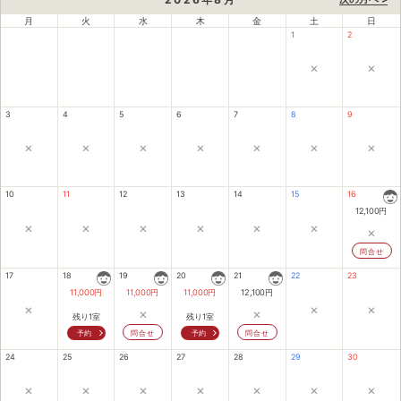
月
火
水
木
金
土
日
1
2
×
×
3
4
5
6
7
8
9
×
×
×
×
×
×
×
10
11
12
13
14
15
16
12,100
円
×
×
×
×
×
×
×
問合せ
17
18
19
20
21
22
23
11,000
円
11,000
円
11,000
円
12,100
円
×
×
×
×
×
残り1室
残り1室
予約
問合せ
予約
問合せ
24
25
26
27
28
29
30
×
×
×
×
×
×
×