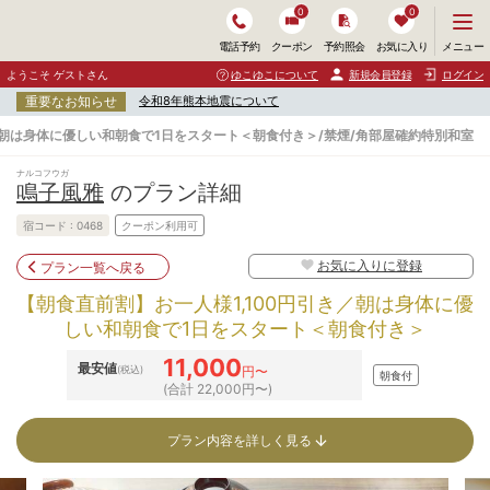
0
0
メ
メニュー
電話予約
クーポン
予約照会
お気に入り
ニ
ュ
ようこそ ゲストさん
ゆこゆこについて
新規会員登録
ログイン
ー
重要なお知らせ
令和8年熊本地震について
を
開
／朝は身体に優しい和朝食で1日をスタート＜朝食付き＞/禁煙/角部屋確約特別和室
く
ナルコフウガ
鳴子風雅
のプラン詳細
宿コード :
0468
クーポン利用可
お気に入りに登録
プラン一覧へ戻る
【朝食直前割】お一人様1,100円引き／朝は身体に優
しい和朝食で1日をスタート＜朝食付き＞
11,000
最安値
(税込)
円〜
朝食付
(合計 22,000円〜)
プラン内容を詳しく見る