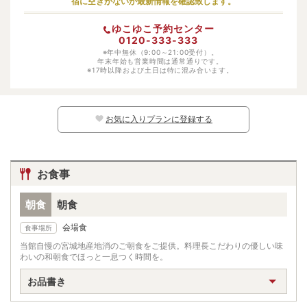
宿に空きがないか最新情報を確認致します。
幼児（寝具・食事あり）
大人料金の100%
ゆこゆこ予約センター
幼児（寝具あり）
受け入れ不可
0120-333-333
幼児（食事あり）
※年中無休（9:00～21:00受付）。
受け入れ不可
年末年始も営業時間は通常通りです。
※17時以降および土日は特に混み合います。
幼児（寝具・食事なし）
無料
※日別の料金については、カレンダー上の
マークよりご確認ください。マークのな
い日程ではお子様はご予約いただけません。
お気に入りプランに登録する
お食事
朝食
朝食
会場食
食事場所
当館自慢の宮城地産地消のご朝食をご提供。料理長こだわりの優しい味
わいの和朝食でほっと一息つく時間を。
お品書き