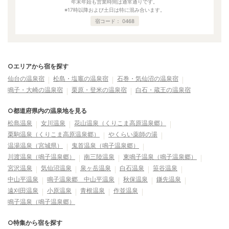
年末年始も営業時間は通常通りです。
※17時以降および土日は特に混み合います。
宿コード：
0468
○エリアから宿を探す
仙台の温泉宿
松島・塩竈の温泉宿
石巻・気仙沼の温泉宿
鳴子・大崎の温泉宿
栗原・登米の温泉宿
白石・蔵王の温泉宿
○都道府県内の温泉地を見る
松島温泉
女川温泉
花山温泉（くりこま高原温泉郷）
栗駒温泉（くりこま高原温泉郷）
やくらい薬師の湯
温湯温泉（宮城県）
鬼首温泉（鳴子温泉郷）
川渡温泉（鳴子温泉郷）
南三陸温泉
東鳴子温泉（鳴子温泉郷）
宮沢温泉
気仙沼温泉
泉ヶ岳温泉
白石温泉
笹谷温泉
中山平温泉
鳴子温泉郷 中山平温泉
秋保温泉
鎌先温泉
遠刈田温泉
小原温泉
青根温泉
作並温泉
鳴子温泉（鳴子温泉郷）
○特集から宿を探す