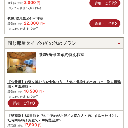
8,800
円~
詳細・ご予約
最安値
(税込)
(大人2名 合計
17,600
円~)
禁煙/温泉風呂付和洋室
22,000
円~
詳細・ご予約
最安値
(税込)
(大人2名 合計
44,000
円~)
同じ部屋タイプのその他のプラン
禁煙/角部屋確約特別和室
【少量膳】お酒を嗜む方や小食の方に人気／量控えめの好いとこ取り風雅
膳＜▼風雅膳＞
16,500
円~
最安値
(税込)
(大人2名 合計
33,000
円~)
詳細・ご予約
【早期割】30日前までのご予約がお得／大切な人と過ごすゆったりとし
た時間を鳴子風雅で＜■特選会席＞
17,600
円~
最安値
(税込)