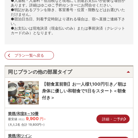
●入湯税・入湯料・宿泊税など現地にて別途お支払いが必要な場合が
あります。詳細はゆこゆこ予約センターにお問合せください。
●明記があるプランを除き、客室番号・位置・階数などはお選びいた
だけません。
●宿泊日当日、到着予定時刻より遅れる場合は、宿へ直接ご連絡下さ
い。
●お支払いは現地決済（現金払いのみ）または事前決済（クレジット
カードのみ）となります。
プラン一覧へ戻る
同じプランの他の部屋タイプ
【朝食直前割】お一人様1,100円引き／朝は
身体に優しい和朝食で1日をスタート＜朝食
付き＞
禁煙/和室8～10畳
9,900
円~
詳細・ご予約
最安値
(税込)
(大人2名 合計
19,800
円~)
禁煙/和ツイン