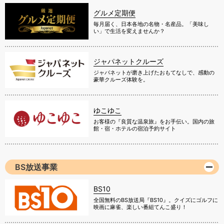
グルメ定期便
毎月届く、日本各地の名物・名産品。「美味し
い」で生活を変えませんか？
ジャパネットクルーズ
ジャパネットが磨き上げたおもてなしで、感動の
豪華クルーズ体験を。
ゆこゆこ
お客様の『良質な温泉旅』をお手伝い。国内の旅
館・宿・ホテルの宿泊予約サイト
BS放送事業
BS10
全国無料のBS放送局『BS10』。クイズにゴルフに
映画に麻雀、楽しい番組てんこ盛り！