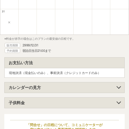
31
×
※料金が赤字の場合はこのプランの最安値の日程です。
2999/12/31
販売期限
宿泊日当日21:00まで
予約期限
お支払い方法
現地決済（現金払いのみ）、事前決済（クレジットカードのみ）
カレンダーの見方
子供料金
小学生（高学年）
大人料金の100%
小学生（低学年）
大人料金の100%
「問合せ」の日程について、コミュニケーターが