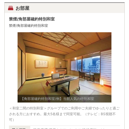
お部屋
禁煙/角部屋確約特別和室
禁煙/角部屋確約特別和室
【角部屋確約特別和室/例】当館人気の特別和室
＜和室二間の特別和室＞グループでのご利用やご夫婦でゆったりと過ご
される方におすすめ。最大5名様まで同室可能。（テレビ：BS視聴不
可）