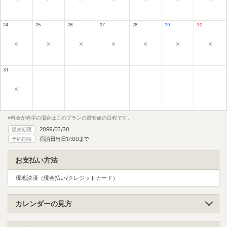
24
25
26
27
28
29
30
×
×
×
×
×
×
×
31
×
※料金が赤字の場合はこのプランの最安値の日程です。
2099/06/30
販売期限
宿泊日当日17:00まで
予約期限
お支払い方法
現地決済（現金払い/クレジットカード）
カレンダーの見方