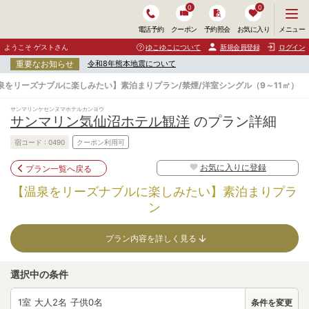
0
0
メ
メニュー
電話予約
クーポン
予約照会
お気に入り
ニ
ュ
ようこそ ゲストさん
ゆこゆこについて
新規会員登録
ログイン
ー
重要なお知らせ
令和8年熊本地震について
を
開
泉をリーズナブルに楽しみたい】素泊まりプラン/禁煙/洋室シングル（9～11㎡）
く
サンマリンケセンヌマホテルカンヨウ
サンマリン気仙沼ホテル観洋
のプラン詳細
宿コード :
0490
クーポン利用可
お気に入りに登録
プラン一覧へ戻る
【温泉をリーズナブルに楽しみたい】素泊まりプラ
ン
プラン内容を詳しく見る
選択中の条件
1
室 大人
2
名 子供
0
名
条件を変更