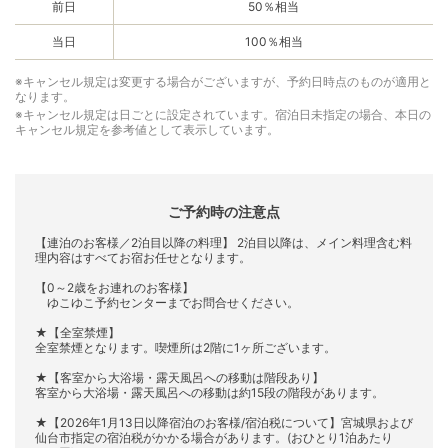
前日
50％相当
当日
100％相当
※キャンセル規定は変更する場合がございますが、予約日時点のものが適用と
なります。
※キャンセル規定は日ごとに設定されています。宿泊日未指定の場合、本日の
キャンセル規定を参考値として表示しています。
ご予約時の注意点
【連泊のお客様／2泊目以降の料理】 2泊目以降は、メイン料理含む料
理内容はすべてお宿お任せとなります。
【0～2歳をお連れのお客様】
ゆこゆこ予約センターまでお問合せください。
★【全室禁煙】
全室禁煙となります。喫煙所は2階に1ヶ所ございます。
★【客室から大浴場・露天風呂への移動は階段あり】
客室から大浴場・露天風呂への移動は約15段の階段があります。
★【2026年1月13日以降宿泊のお客様/宿泊税について】宮城県および
仙台市指定の宿泊税がかかる場合があります。(おひとり1泊あたり