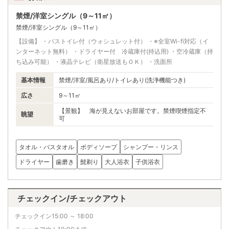
禁煙/洋室シングル（9～11㎡）
禁煙/洋室シングル（9～11㎡）
【設備】 ・バストイレ付（ウォシュレット付） ・※全室Wi-fi対応（イ
ンターネット無料） ・ドライヤー付 冷蔵庫付(持込用) ・空冷蔵庫（持
ち込み可能） ・液晶テレビ（衛星放送もＯＫ） ・洗面所
基本情報
禁煙/洋室/風呂あり/トイレあり(洗浄機能つき)
広さ
9～11㎡
【景観】 海が見えないお部屋です。禁煙喫煙指定不
眺望
可
タオル・バスタオル
ボディソープ
シャンプー・リンス
ドライヤー
歯磨き
髭剃り
大人浴衣
子供浴衣
チェックイン/チェックアウト
チェックイン15:00 ～ 18:00