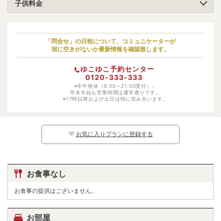
子供料金
小学生（高学年）
大人料金の70%
小学生（低学年）
大人料金の70%
「問合せ」の日程について、コミュニケーターが
宿に空きがないか最新情報を確認致します。
幼児（寝具・食事あり）
大人料金の50%
ゆこゆこ予約センター
幼児（寝具あり）
3850円
0120-333-333
幼児（食事あり）
※年中無休（9:00～21:00受付）。
3850円
年末年始も営業時間は通常通りです。
※17時以降および土日は特に混み合います。
幼児（寝具・食事なし）
日程・人数により変動
※日別の料金については、カレンダー上の
マークよりご確認ください。マークのな
い日程ではお子様はご予約いただけません。
お気に入りプランに登録する
お食事なし
お食事の提供はございません。
お部屋