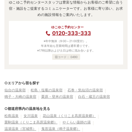
ゆこゆこ予約センタースタッフは豊富な情報からお客様のご希望に合う
宿・施設をご提案するコミュニケーターです。お客様に寄り添い、お求
めの施設情報をご案内いたします。
ゆこゆこ予約センター
0120-333-333
※年中無休（9:00～21:00受付）。
年末年始も営業時間は通常通りです。
※17時以降および土日は特に混み合います。
宿コード：
0490
○エリアから宿を探す
仙台の温泉宿
松島・塩竈の温泉宿
石巻・気仙沼の温泉宿
鳴子・大崎の温泉宿
栗原・登米の温泉宿
白石・蔵王の温泉宿
○都道府県内の温泉地を見る
松島温泉
女川温泉
花山温泉（くりこま高原温泉郷）
栗駒温泉（くりこま高原温泉郷）
やくらい薬師の湯
温湯温泉（宮城県）
鬼首温泉（鳴子温泉郷）