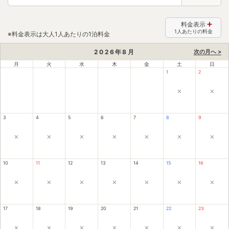
料金表示
1人あたりの料金
※料金表示は大人1人あたりの1泊料金
2026
年
8
月
次の月へ >
月
火
水
木
金
土
日
1
2
×
×
3
4
5
6
7
8
9
×
×
×
×
×
×
×
10
11
12
13
14
15
16
×
×
×
×
×
×
×
17
18
19
20
21
22
23
×
×
×
×
×
×
×