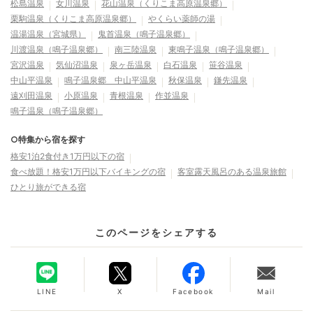
松島温泉
女川温泉
花山温泉（くりこま高原温泉郷）
栗駒温泉（くりこま高原温泉郷）
やくらい薬師の湯
温湯温泉（宮城県）
鬼首温泉（鳴子温泉郷）
川渡温泉（鳴子温泉郷）
南三陸温泉
東鳴子温泉（鳴子温泉郷）
宮沢温泉
気仙沼温泉
泉ヶ岳温泉
白石温泉
笹谷温泉
中山平温泉
鳴子温泉郷 中山平温泉
秋保温泉
鎌先温泉
遠刈田温泉
小原温泉
青根温泉
作並温泉
鳴子温泉（鳴子温泉郷）
○特集から宿を探す
格安1泊2食付き1万円以下の宿
食べ放題！格安1万円以下バイキングの宿
客室露天風呂のある温泉旅館
ひとり旅ができる宿
このページをシェアする
LINE
X
Facebook
Mail