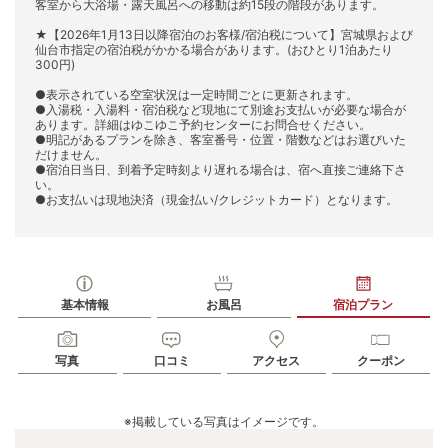
客室から大浴場・露天風呂への移動は約15段の階段があります。
★【2026年1月13日以降宿泊のお客様/宿泊税について】宮城県および
仙台市指定の宿泊税がかかる場合があります。(おひとり1泊あたり
300円)
●表示されている空室状況は一定時間ごとに更新されます。
●入湯税・入湯料・宿泊税など現地にて別途お支払いが必要な場合が
あります。詳細はゆこゆこ予約センターにお問合せください。
●明記があるプランを除き、客室番号・位置・階数などはお選びいた
だけません。
●宿泊日当日、到着予定時刻より遅れる場合は、宿へ直接ご連絡下さ
い。
●お支払いは現地決済（現金払い/クレジットカード）となります。
基本情報
お風呂
宿泊プラン
写真
口コミ
アクセス
クーポン
※掲載している写真はイメージです。