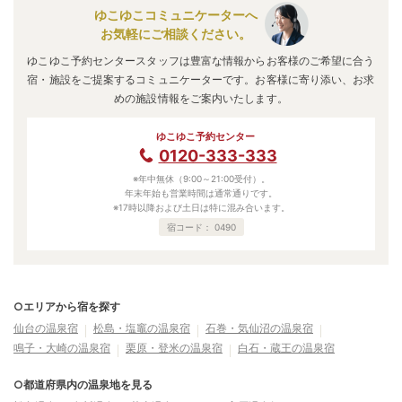
ゆこゆこコミュニケーターへ
お気軽にご相談ください。
ゆこゆこ予約センタースタッフは豊富な情報からお客様のご希望に合う
宿・施設をご提案するコミュニケーターです。お客様に寄り添い、お求
めの施設情報をご案内いたします。
ゆこゆこ予約センター
0120-333-333
※年中無休（9:00～21:00受付）。
年末年始も営業時間は通常通りです。
※17時以降および土日は特に混み合います。
宿コード：
0490
○エリアから宿を探す
仙台の温泉宿
松島・塩竈の温泉宿
石巻・気仙沼の温泉宿
鳴子・大崎の温泉宿
栗原・登米の温泉宿
白石・蔵王の温泉宿
○都道府県内の温泉地を見る