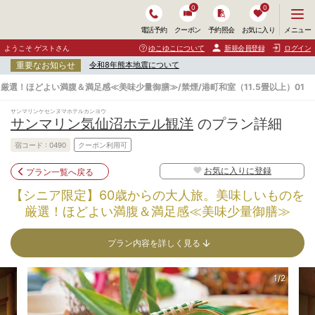
0
0
メ
メニュー
電話予約
クーポン
予約照会
お気に入り
ニ
ュ
ようこそ ゲストさん
ゆこゆこについて
新規会員登録
ログイン
ー
重要なお知らせ
令和8年熊本地震について
を
開
選！ほどよい満腹＆満足感≪美味少量御膳≫/禁煙/港町和室（11.5畳以上）01
く
サンマリンケセンヌマホテルカンヨウ
サンマリン気仙沼ホテル観洋
のプラン詳細
宿コード :
0490
クーポン利用可
お気に入りに登録
プラン一覧へ戻る
【シニア限定】60歳からの大人旅。美味しいものを
厳選！ほどよい満腹＆満足感≪美味少量御膳≫
プラン内容を詳しく見る
1/2