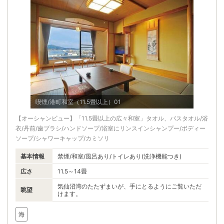
喫煙/港町和室（11.5畳以上）01
【オーシャンビュー】「11.5畳以上の広々和室」タオル、バスタオル/浴
衣/丹前/歯ブラシ/ハンドソープ/浴室にリンスインシャンプー/ボディー
ソープ/シャワーキャップ/カミソリ
基本情報
禁煙/和室/風呂あり/トイレあり(洗浄機能つき)
広さ
11.5～14畳
気仙沼湾のたたずまいが、手にとるようにご覧いただ
眺望
けます。
海