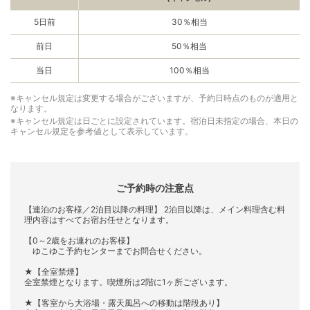
5日前
30％相当
前日
50％相当
当日
100％相当
※キャンセル規定は変更する場合がございますが、予約日時点のものが適用と
なります。
※キャンセル規定は日ごとに設定されています。宿泊日未指定の場合、本日の
キャンセル規定を参考値として表示しています。
ご予約時の注意点
【連泊のお客様／2泊目以降の料理】 2泊目以降は、メイン料理含む料
理内容はすべてお宿お任せとなります。
【0～2歳をお連れのお客様】
ゆこゆこ予約センターまでお問合せください。
★【全室禁煙】
全室禁煙となります。喫煙所は2階に1ヶ所ございます。
★【客室から大浴場・露天風呂への移動は階段あり】