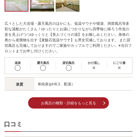
広々とした大浴場・露天風呂のほかにも、低温サウナや寝湯、洞窟風呂等多
彩な湯船がたくさん！ゆったりとお湯につかりながら四季毎に移ろう作並の
姿を見上げつつゆっくりと【美人づくりの湯】をお愉しみください。身体の
奥から老廃物を出す【麦飯石低温サウナ】も男女完備しております。 また貸
切風呂も完備しておりますのでご家族やカップルでご利用ください。※当日フ
ロントまでお申し付けください。
温泉
露天風呂
貸切風呂
かけ流し
にごり湯
◯
◯
◯
✕
✕
単純泉(pH8.3、配湯）
泉質
お風呂の種類・詳細をもっと見る
口コミ