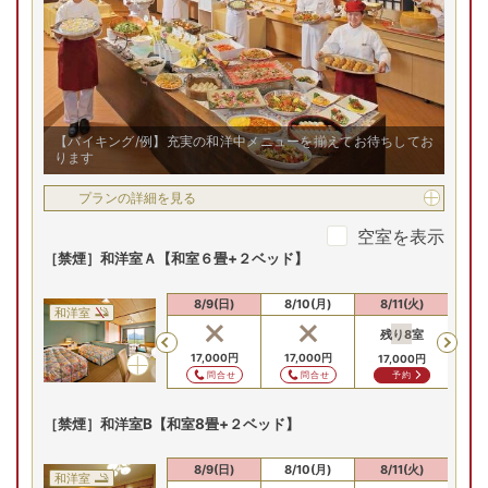
【バイキング/例】充実の和洋中メニューを揃えてお待ちしてお
ります
プランの詳細を見る
空室を表示
［禁煙］和洋室Ａ【和室６畳+２ベッド】
8/8(土)
8/9(日)
8/10(月)
8/11(火)
8/
和洋室
残り
8
室
残
Previous
17,000
円
17,000
円
17,000
円
20
問合せ
問合せ
予約
［禁煙］和洋室B【和室8畳+２ベッド】
8/8(土)
8/9(日)
8/10(月)
8/11(火)
8/
和洋室