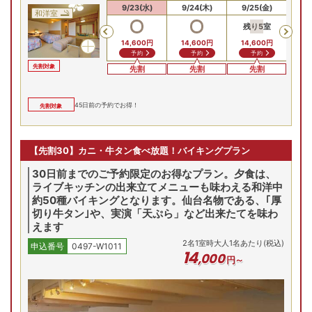
9/21(月)
9/22(火)
9/23(水)
9/24(木)
9/25(金)
9/
和洋室
残り
5
室
Previous
14,600
円
14,600
円
14,600
円
予約
予約
予約
先割対象
先割
先割
先割
45
日前の予約でお得！
先割対象
【先割30】カニ・牛タン食べ放題！バイキングプラン
30日前までのご予約限定のお得なプラン。夕食は、
ライブキッチンの出来立てメニューも味わえる和洋中
約50種バイキングとなります。仙台名物である、｢厚
切り牛タン｣や、実演「天ぷら」など出来たてを味わ
えます
2
名
1
室時大人1名あたり(税込)
申込番号
0497-W1011
14
,
000
円～