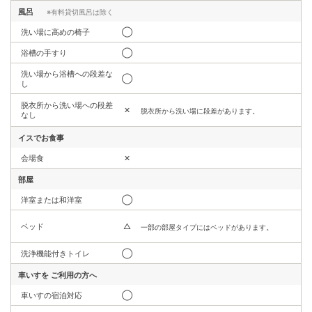
風呂
※有料貸切風呂は除く
洗い場に高めの椅子
◯
浴槽の手すり
◯
洗い場から浴槽への段差な
◯
し
脱衣所から洗い場への段差
✕
脱衣所から洗い場に段差があります。
なし
イスでお食事
会場食
✕
部屋
洋室または和洋室
◯
ベッド
△
一部の部屋タイプにはベッドがあります。
洗浄機能付きトイレ
◯
車いすを
ご利用の方へ
車いすの宿泊対応
◯