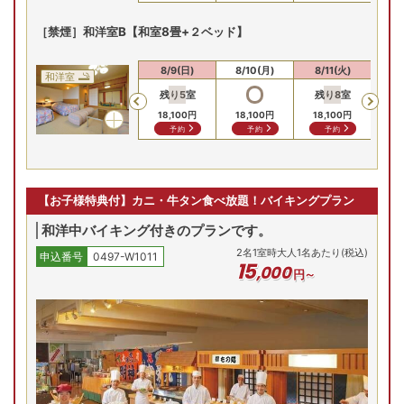
［禁煙］和洋室B【和室8畳+２ベッド】
8/8(土)
8/9(日)
8/10(月)
8/11(火)
8/
和洋室
残り
5
室
残り
8
室
残
Previous
18,100
円
18,100
円
18,100
円
21
予約
予約
予約
【お子様特典付】カニ・牛タン食べ放題！バイキングプラン
和洋中バイキング付きのプランです。
2
名
1
室時大人1名あたり(税込)
申込番号
0497-W1011
15
,
000
円～