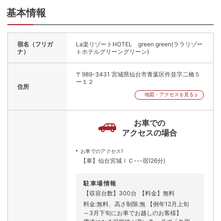
基本情報
宿名（フリガ
La楽リゾートHOTEL green green(ララリゾー
ナ）
トホテルグリーングリーン)
〒989-3431
宮城県仙台市青葉区作並字二橋５
ー１２
住所
地図・アクセスを見る
お車での
アクセスの場合
お車でのアクセス1
【車】仙台宮城ＩＣ---宿(26分)
駐車場情報
【収容台数】300台
【料金】無料
料金:無料、高さ制限:無 【例年12月上旬
～3月下旬にお車でお越しのお客様】