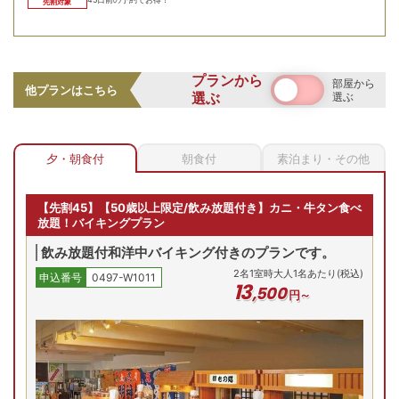
先割対象
【お部屋タイプ】
和洋室
お部屋の詳細を見る
広瀬川の上流に位置しており、客室からは四季折々の風景を
［禁煙］和洋室B【和室8
一望することが出来ます。お部屋は和洋室へご案内ベッド付
プランから
畳+２ベッド】
部屋から
他プランはこちら
のお部屋でごゆっくりとお過ごしください
選ぶ
選ぶ
【和洋室Ｂ/例】和室8畳+洋
室ツインベッド+リビングが
2
名
1
室時大人1名あたり(税込)
ついた広々とした和洋室にご
申込番号
0497-W1011
牛タン食べ放題！和洋中バイキングを堪能
14
,
600
案内（階数、禁煙･喫煙等は
円～
すべて宿お任せ）
夕・朝食付
朝食付
素泊まり・その他
最安値
最安値
最安値
(月)
9/22(火)
9/23(水)
9/24(木)
9/25(金)
9/
【先割45】【50歳以上限定/飲み放題付き】カニ・牛タン食べ
放題！バイキングプラン
残り
5
室
Previous
16,600
円
14,600
円
14,600
円
14,600
円
16,
飲み放題付和洋中バイキング付きのプランです。
予約
予約
予約
予約
2
名
1
室時大人1名あたり(税込)
申込番号
0497-W1011
先割
先割
先割
13
,
500
円～
プランの詳細を見る
仙台名物牛タン焼きが食べ放題！さらに新鮮な刺身・握り寿
司、実演天ぷらなど和洋中メニューが並びます。デザートや
ソフトドリンクも充実し、好きなものを好きなだけ楽しめる