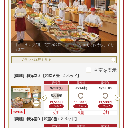
大満足のバイキングです。
【バイキング/例】充実の和洋中メニューを揃えてお待ちしてお
ります
プランの詳細を見る
空室を表示
［禁煙］和洋室Ａ【和室６畳+２ベッド】
最安値
最安値
最安値
9/21(月)
9/22(火)
9/23(水)
9/24(木)
9/25(金)
9/
和洋室
残り
8
室
Previous
13,500
円
13,500
円
13,500
円
予約
予約
予約
先割対象
先割
先割
先割
［禁煙］和洋室B【和室8畳+２ベッド】
最安値
最安値
最安値