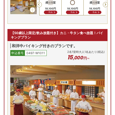
残り
5
室
残り
8
室
残
Previous
18,100
円
18,100
円
18,100
円
21
予約
予約
予約
【50歳以上限定/飲み放題付き】カニ・牛タン食べ放題！バイ
キングプラン
和洋中バイキング付きのプランです。
2
名
1
室時大人1名あたり(税込)
申込番号
0497-W1011
15
,
000
円～