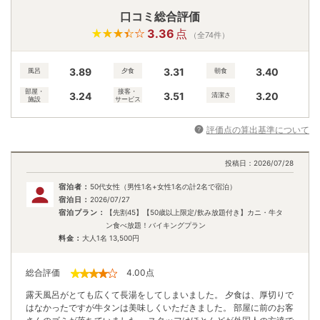
口コミ総合評価
3.36
点
（全74件）
3.89
3.31
3.40
風呂
夕食
朝食
部屋・
接客・
3.24
3.51
3.20
清潔さ
施設
サービス
評価点の算出基準について
投稿日：
2026/07/28
宿泊者：
50代女性（男性1名+女性1名の計2名で宿泊）
宿泊日：
2026/07/27
宿泊プラン：
【先割45】【50歳以上限定/飲み放題付き】カニ・牛タ
ン食べ放題！バイキングプラン
料金：
大人1名
13,500
円
総合評価
4.00
点
露天風呂がとても広くて長湯をしてしまいました。 夕食は、厚切りで
はなかったですが牛タンは美味しくいただきました。 部屋に前のお客