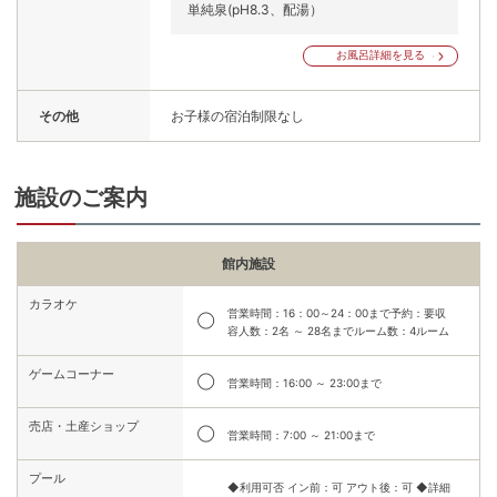
単純泉(pH8.3、配湯）
お風呂詳細を見る
その他
お子様の宿泊制限なし
施設のご案内
館内施設
カラオケ
営業時間：16：00～24：00まで予約：要収
◯
容人数：2名 ～ 28名までルーム数：4ルーム
ゲームコーナー
◯
営業時間：16:00 ～ 23:00まで
売店・土産ショップ
◯
営業時間：7:00 ～ 21:00まで
プール
◆利用可否 イン前：可 アウト後：可 ◆詳細