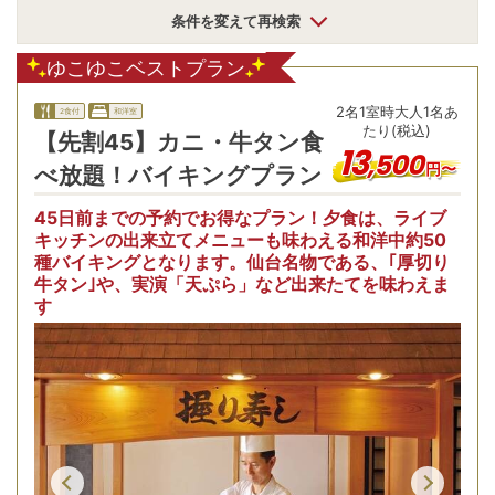
条件を変えて再検索
ゆこゆこベストプラン
2
名
1
室時
大人1名あ
2食付
和洋室
たり(税込)
【先割45】カニ・牛タン食
13
,
500
円〜
べ放題！バイキングプラン
45日前までの予約でお得なプラン！夕食は、ライブ
キッチンの出来立てメニューも味わえる和洋中約50
種バイキングとなります。仙台名物である、｢厚切り
牛タン｣や、実演「天ぷら」など出来たてを味わえま
す