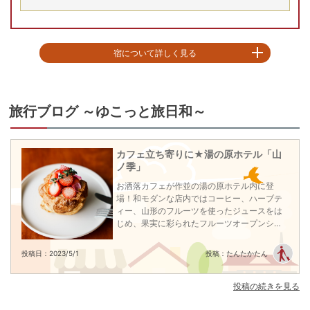
宿について詳しく見る
夕食バイキング時に、さばきたてのマグロはお刺身として味わうことができ
る（※解体ショーの時間は現在中止しております）

そのほか、仙台名物「厚切り牛タン」や実演「天ぷら」など和洋中のメニュ
旅行ブログ ～ゆこっと旅日和～
ーが食べ放題！

毎月目玉メニューが変わりいつ行っても楽しめる料理ラインナップとなって
おります。

カフェ立ち寄りに★湯の原ホテル「山
館内施設も充実しており、ボーリング場や卓球場･ゲームコーナー･カラオケ･
ノ季」
居酒屋･ラーメンコーナーなどが完備。楽しい時間をお過ごしください（※遊
戯施設使用料は別途有料）

お洒落カフェが作並の湯の原ホテル内に登
お風呂はぐるりと作並の自然を見渡せる大露天風呂は「美人づくりの湯」と
場！和モダンな店内ではコーヒー、ハーブテ
しても有名です。また大浴場や低温サウナ、洞窟風呂等多彩な湯船がたくさ
ィー、山形のフルーツを使ったジュースをは
んあります。身体の奥から老廃物を出す【麦飯石低温サウナ】も男女完備し
じめ、果実に彩られたフルーツオープンシュ
ております。

ーやランチでは10種以上のスパイスをブレン
ドしたチキンカレーも味わえます。カフェだ
投稿日：2023/5/1
投稿：たんたかたん
※全客室内Wi-Fi設置有
けで楽しめるので気軽に立ち寄りましょう！
チェックイン15:00〜19:00
チェックアウト 〜10:00
投稿の続きを見る