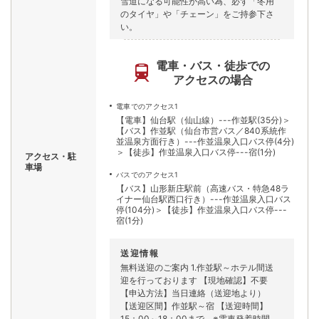
雪道になる可能性が高い為、必ず「冬用
のタイヤ」や「チェーン」をご持参下さ
い。
電車・バス・徒歩での
アクセスの場合
電車でのアクセス1
【電車】仙台駅（仙山線）---作並駅(35分)＞
【バス】作並駅（仙台市営バス／840系統作
並温泉方面行き）---作並温泉入口バス停(4分)
＞【徒歩】作並温泉入口バス停---宿(1分)
アクセス・駐
車場
バスでのアクセス1
【バス】山形新庄駅前（高速バス・特急48ラ
イナー仙台駅西口行き）---作並温泉入口バス
停(104分)＞【徒歩】作並温泉入口バス停---
宿(1分)
送迎情報
無料送迎のご案内 1.作並駅～ホテル間送
迎を行っております 【現地確認】不要
【申込方法】当日連絡（送迎地より）
【送迎区間】作並駅～宿 【送迎時間】
15：00～18：00まで ※電車発着時間