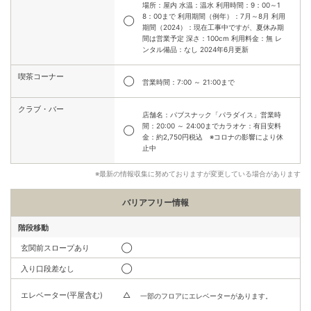
場所：屋内 水温：温水 利用時間：9：00～1
8：00まで 利用期間（例年）：7月～8月 利用
◯
期間（2024）：現在工事中ですが、夏休み期
間は営業予定 深さ：100cm 利用料金：無 レ
ンタル備品：なし 2024年6月更新
喫茶コーナー
◯
営業時間：7:00 ～ 21:00まで
クラブ・バー
店舗名：パブスナック「パラダイス」営業時
間：20:00 ～ 24:00までカラオケ：有目安料
◯
金：約2,750円税込 ※コロナの影響により休
止中
※最新の情報収集に努めておりますが変更している場合があります
バリアフリー情報
階段移動
玄関前スロープあり
◯
入り口段差なし
◯
エレベーター(平屋含む)
△
一部のフロアにエレベーターがあります。