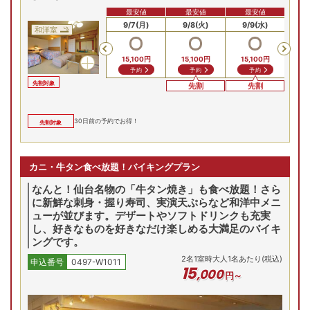
最安値
最安値
最安値
9/5(土)
9/6(日)
9/7(月)
9/8(火)
9/9(水)
9/
和洋室
Previous
15,100
円
15,100
円
15,100
円
15
予約
予約
予約
先割対象
先割
先割
30
日前の予約でお得！
先割対象
カニ・牛タン食べ放題！バイキングプラン
なんと！仙台名物の「牛タン焼き」も食べ放題！さら
に新鮮な刺身・握り寿司、実演天ぷらなど和洋中メニ
ューが並びます。デザートやソフトドリンクも充実
し、好きなものを好きなだけ楽しめる大満足のバイキ
ングです。
2
名
1
室時大人1名あたり(税込)
申込番号
0497-W1011
15
,
000
円～