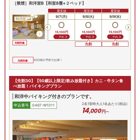
［禁煙］和洋室B【和室8畳+２ベッド】
最安値
最安値
最安値
9/5(土)
9/6(日)
9/7(月)
9/8(火)
9/9(水)
9/
和洋室
Previous
15,100
円
15,100
円
15,100
円
15
予約
予約
予約
先割対象
先割
先割
30
日前の予約でお得！
先割対象
【先割30】【50歳以上限定/飲み放題付き】カニ・牛タン食
べ放題！バイキングプラン
和洋中バイキング付きのプランです。
2
名
1
室時大人1名あたり(税込)
申込番号
0497-W1011
14
,
000
円～