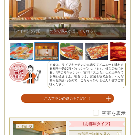
【バイキング/例】バイキングでは珍しい燻製が食べれる！
夕食は、ライブキッチンの出来立てメニューも味わえ
ゆこゆこ
る和洋中約50種バイキングとなります。仙台名物であ
宮城
る、｢厚切り牛タン｣や、実演「天ぷら」など出来たて
を味わえますよ。朝食には、宮城名物である、ずんだ
営業担当
餅も提供されるので、こちらも外せません！ぜひご賞
味ください！
このプランの魅力をご紹介！
空室を表示
作並の自然を見渡せる露天風呂で寛ぎの時を
【お部屋タイプ】
和洋室
お部屋の詳細を見る