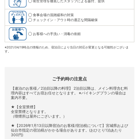
衛生管理を徹底したスタッフによる盛付、提供
食事会場の混雑緩和の対策
チェックイン・アウト時の適正な間隔確保
お客様への手洗い・消毒の依頼
※
2021/04/19時点の情報のため、宿泊日により当日の対応が変更となる可能性がございま
す。
ご予約時の注意点
【連泊のお客様／2泊目以降の料理】 2泊目以降は、メイン料理含む料
理内容はすべてお宿お任せとなります。 ※バイキングプランの場合は
案内不要。
★【全室禁煙】
全室禁煙となります。
（喫煙所は屋外にございます。）
★【2026年1月13日以降宿泊のお客様/宿泊税について】宮城県および
仙台市指定の宿泊税がかかる場合があります。(おひとり1泊あたり
300円)