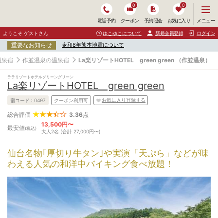
0
0
メ
メニュー
電話予約
クーポン
予約照会
お気に入り
ニ
ュ
ようこそ ゲストさん
ゆこゆこについて
新規会員登録
ログイン
ー
重要なお知らせ
令和8年熊本地震について
を
開
温泉宿
作並温泉の温泉宿
La楽リゾートHOTEL green green
（作並温泉）
く
ララリゾートホテルグリーングリーン
La楽リゾートHOTEL green green
お気に入り登録する
宿コード :
0497
クーポン利用可
3.36
点
総合評価
13,500円〜
最安値
(税込)
大人2名 (合計 27,000円〜)
仙台名物｢厚切り牛タン｣や実演「天ぷら」などが味
わえる人気の和洋中バイキング食べ放題！