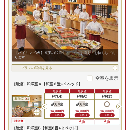
【バイキング/例】充実の和洋中メニューを揃えてお待ちしてお
ります
プランの詳細を見る
空室を表示
［禁煙］和洋室Ａ【和室６畳+２ベッド】
最安値
最安値
最安値
9/5(土)
9/6(日)
9/7(月)
9/8(火)
9/9(水)
9/
和洋室
残り
8
室
残り
9
室
残
Previous
14,000
円
14,000
円
14,000
円
14
予約
予約
予約
先割対象
先割
先割
［禁煙］和洋室B【和室8畳+２ベッド】