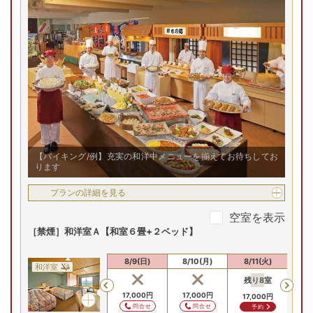
【バイキング/例】充実の和洋中メニューを揃えてお待ちしてお
ります
プランの詳細を見る
空室を表示
［禁煙］和洋室Ａ【和室６畳+２ベッド】
8/8(土)
8/9(日)
8/10(月)
8/11(火)
8/
和洋室
残り
8
室
残
Previous
17,000
円
17,000
円
17,000
円
20
問合せ
問合せ
予約