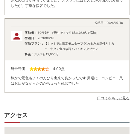
さんのゴミが落ちていました。 スタッフはほとんどが外国人の方達で
したが、丁寧な接客でした。
投稿日：
2026/07/10
宿泊者：
50代女性（男性1名+女性1名の計2名で宿泊）
宿泊日：
2026/06/16
宿泊プラン：
【ネット予約限定モニタープラン/飲み放題付き】カ
ニ・牛タン食べ放題！バイキングプラン
料金：
大人1名
15,000
円
総合評価
4.00
点
静かで景色もよくのんびり出来て良かったです 周辺に コンビニ 又
はお店がなかったのがちょっと残念でした
口コミをもっと見る
アクセス