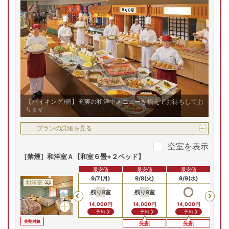
【バイキング/例】充実の和洋中メニューを揃えてお待ちしてお
ります
プランの詳細を見る
空室を表示
［禁煙］和洋室Ａ【和室６畳+２ベッド】
最安値
最安値
最安値
9/5(土)
9/6(日)
9/7(月)
9/8(火)
9/9(水)
9/
和洋室
残り
8
室
残り
9
室
残
Previous
14,000
円
14,000
円
14,000
円
14
予約
予約
予約
先割対象
先割
先割