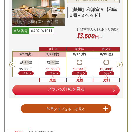
［禁煙］和洋室Ａ【和室
６畳+２ベッド】
【お任せ和洋室/一例】宿お
任せの和洋室へご案内！
2
名
1
室時大人1名あたり(税込)
申込番号
0497-W1011
13
,
500
円～
最安値
最安値
最安値
作並の雄大な自然を見渡す「大露天風呂」で四季の絶景を堪
(月)
9/22(火)
9/23(水)
9/24(木)
9/25(金)
9/
能。大浴場ほか、洞窟風呂、寝湯、麦飯石低温サウナなど、
残り
9
室
残り
8
室
残
Previous
多彩な入浴施設でリラックスタイムをお過ごしください。
15,500
円
13,500
円
13,500
円
13,500
円
15,
予約
予約
予約
予約
四季折々の風景を一望する広々とした空間
先割
先割
先割
プランの詳細を見る
部屋タイプをもっと見る
空室を表示
45
日前の予約でお得！