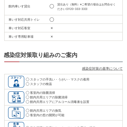
貸出あり（無料）※ご希望の場合はお問合せく
館内車いす貸出
◯
ださい(0120-333-333)
車いす対応共用トイレ
◯
車いす対応客室
✕
車いす専用駐車場
✕
感染症対策取り組みのご案内
感染症対策の基準について
スタッフの手洗い・うがい・マスクの着用
スタッフの検温
客室内の除菌清掃
館内共用エリアの除菌清掃
館内共用エリアにアルコール消毒液を設置
館内共用エリアの換気
客室内の窓の開閉が可能