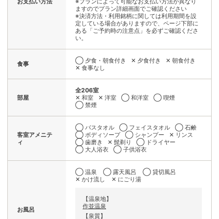
お支払い方法
※プランによって可能なお支払い方法が異なり
ますのでプラン詳細画面でご確認ください
※決済方法・利用銘柄に関しては利用期間を設
定している場合がありますので、ページ下部に
ある「ご予約時の注意点」を必ずご確認くださ
い。
◯ 夕食・朝食付き
✕ 夕食付き
✕ 朝食付き
食事
✕ 食事なし
全206室
部屋
✕ 和室
✕ 洋室
◯ 和洋室
◯ 喫煙
◯ 禁煙
◯ バスタオル
◯ フェイスタオル
◯ 石鹸
客室アメニテ
◯ ボディソープ
◯ シャンプー
✕ リンス
ィ
◯ 歯磨き
✕ 髭剃り
◯ ドライヤー
◯ 大人浴衣
◯ 子供浴衣
◯ 温泉
◯ 露天風呂
◯ 貸切風呂
✕ かけ流し
✕ にごり湯
【温泉地】
作並温泉
お風呂
【泉質】