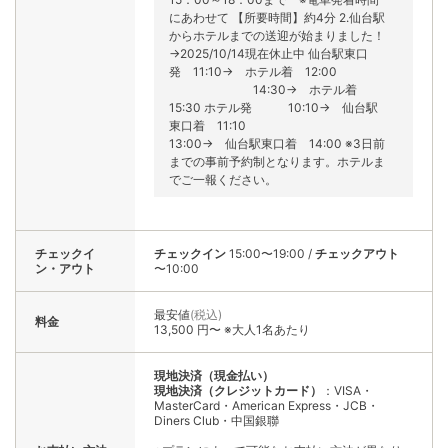
にあわせて 【所要時間】約4分 2.仙台駅
からホテルまでの送迎が始まりました！
→2025/10/14現在休止中 仙台駅東口
発 11:10→ ホテル着 12:00
14:30→ ホテル着
15:30 ホテル発 10:10→ 仙台駅
東口着 11:10
13:00→ 仙台駅東口着 14:00 ※3日前
までの事前予約制となります。ホテルま
でご一報ください。
チェックイ
チェックイン
15:00〜19:00
/
チェックアウト
ン・アウト
〜10:00
最安値
(税込)
料金
13,500 円〜 ※大人1名あたり
現地決済（現金払い）
現地決済（クレジットカード）
：VISA・
MasterCard・American Express・JCB・
Diners Club・中国銀聯