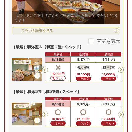
【バイキング/例】充実の和洋中メニューを揃えてお待ちしてお
ります
プランの詳細を見る
空室を表示
［禁煙］和洋室Ａ【和室６畳+２ベッド】
最安値
最安値
最安値
8/14(金)
8/15(土)
8/16(日)
8/17(月)
8/18(火)
8/
和洋室
残り
6
室
残り
5
室
残
Previous
15,000
円
15,000
円
15,000
円
15
問合せ
予約
予約
［禁煙］和洋室B【和室8畳+２ベッド】
最安値
最安値
最安値
8/14(金)
8/15(土)
8/16(日)
8/17(月)
8/18(火)
8/
和洋室
Previous
16,100
円
16,100
円
16,100
円
16
予約
予約
予約