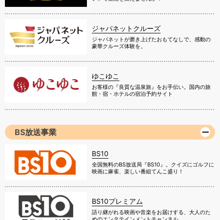
ジャパネットクルーズ
ジャパネットが磨き上げたおもてなしで、感動の
豪華クルーズ体験を。
ゆこゆこ
お客様の『良質な温泉旅』をお手伝い。国内の旅
館・宿・ホテルの宿泊予約サイト
BS放送事業
BS10
全国無料のBS放送局『BS10』。クイズにゴルフに
映画に麻雀、楽しい番組てんこ盛り！
BS10プレミアム
語り継がれる映画や音楽をお届けする、大人のた
めのエンタテインメントチャンネル