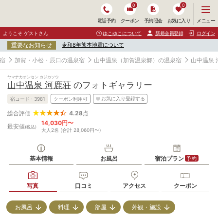
0
0
メ
メニュー
電話予約
クーポン
予約照会
お気に入り
ニ
ュ
ようこそ ゲストさん
ゆこゆこについて
新規会員登録
ログイン
ー
重要なお知らせ
令和8年熊本地震について
を
開
宿
加賀・小松・辰口の温泉宿
山中温泉（加賀温泉郷）の温泉宿
山中温泉 
く
ヤマナカオンセン カジカソウ
山中温泉 河鹿荘
のフォトギャラリー
お気に入り登録する
宿コード :
3981
クーポン利用可
4.28
点
総合評価
14,030円〜
最安値
(税込)
大人2名 (合計 28,060円〜)
基本情報
お風呂
宿泊プラン
予約
写真
口コミ
アクセス
クーポン
お風呂
料理
部屋
外観・施設