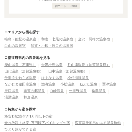
宿コード：
3981
○エリアから宿を探す
輪島・能登の温泉宿
和倉・七尾の温泉宿
金沢・羽咋の温泉宿
白山の温泉宿
加賀・小松・辰口の温泉宿
○都道府県内の温泉地を見る
柴山温泉（石川県）
金沢松島温泉
片山津温泉（加賀温泉郷）
山代温泉（加賀温泉郷）
山中温泉（加賀温泉郷）
千里浜やわらぎ温泉
はまなす温泉
松任海浜温泉
なかじま猿田彦温泉
渤海温泉
小松温泉
ねぶた温泉
粟津温泉
辰口温泉
志賀の郷温泉
白峰温泉
一里野温泉
輪島温泉
湯涌温泉
和倉温泉
○特集から宿を探す
格安1泊2食付き1万円以下の宿
食べ放題！格安1万円以下バイキングの宿
客室露天風呂のある温泉旅館
ひとり旅ができる宿