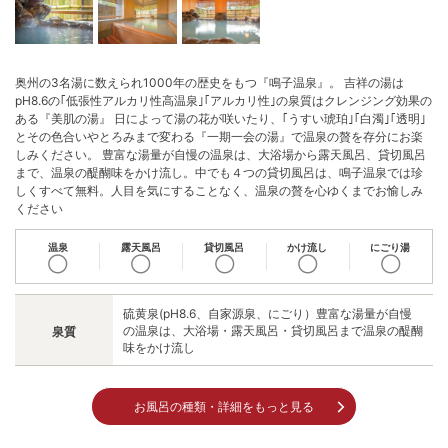
奥州の3名湯に数えられ1000年の歴史をもつ『鳴子温泉』。 吉祥の湯は
pH8.6の｢低張性アルカリ性高温泉｣｢アルカリ性｣の泉質はクレンジング効果の
ある『美肌の湯』 日によって湯の花が咲いたり、｢うすい琥珀｣｢白濁｣｢透明｣
とその色合いやとろみまで変わる『一期一会の湯』で温泉の贅を存分にお楽
しみください。 豊富な湯量が自慢の温泉は、大浴場から露天風呂、貸切風呂
まで、温泉の醍醐味をかけ流し。中でも４つの貸切風呂は、鳴子温泉では珍
しくすべて無料。人目を気にすることなく、温泉の贅を心ゆくまでお愉しみ
ください
温泉
露天風呂
貸切風呂
かけ流し
にごり湯
◯
◯
◯
◯
◯
硫黄泉(pH8.6、自家源泉、にごり）豊富な湯量が自慢
の温泉は、大浴場・露天風呂・貸切風呂まで温泉の醍醐
泉質
味をかけ流し
お風呂の種類・詳細をもっと見る