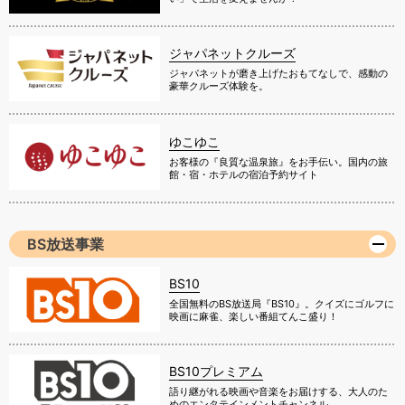
ジャパネットクルーズ
ジャパネットが磨き上げたおもてなしで、感動の
豪華クルーズ体験を。
ゆこゆこ
お客様の『良質な温泉旅』をお手伝い。国内の旅
館・宿・ホテルの宿泊予約サイト
BS放送事業
BS10
全国無料のBS放送局『BS10』。クイズにゴルフに
映画に麻雀、楽しい番組てんこ盛り！
BS10プレミアム
語り継がれる映画や音楽をお届けする、大人のた
めのエンタテインメントチャンネル