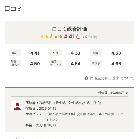
口コミ
口コミ総合評価
4.41
点
（全24件）
4.41
4.33
4.58
風呂
夕食
朝食
部屋・
接客・
4.50
4.54
4.66
清潔さ
施設
サービス
評価点の算出基準について
投稿日：
2026/07/16
宿泊者：
70代男性（男性1名+女性1名の計2名で宿泊）
宿泊日：
2026/07/15
宿泊プラン：
【ゆこゆこ掲載価格】貸切風呂無料！郷土の味覚セミバ
イキング
料金：
大人1名
16,800
円