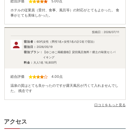
総合評価
5.00
点
ホテルの従業員（受付、食事、風呂等）の対応がとてもよかった。 食
事がとても美味しかった。
投稿日：
2026/07/11
宿泊者：
60代女性（男性1名+女性1名の計2名で宿泊）
宿泊日：
2026/05/19
宿泊プラン：
【ゆこゆこ掲載価格】貸切風呂無料！郷土の味覚セミバ
イキング
料金：
大人1名
16,800
円
総合評価
4.00
点
温泉の質はとても良かったのですが露天風呂が汚くて入れませんでし
た。 残念です
口コミをもっと見る
アクセス