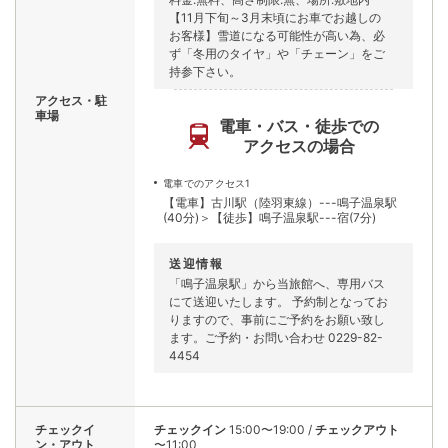
【11月下旬～3月末頃にお車でお越しの
お客様】雪道になる可能性が高い為、必
ず「冬用のタイヤ」や「チェーン」をご
持参下さい。
アクセス・駐
車場
電車・バス・徒歩での
アクセスの場合
電車でのアクセス1
【電車】古川駅（陸羽東線）---鳴子温泉駅
(40分)＞【徒歩】鳴子温泉駅---宿(7分)
送迎情報
「鳴子温泉駅」から当旅館へ、専用バス
にて送迎いたします。 予約制となってお
りますので、事前にご予約をお願い致し
ます。ご予約・お問い合わせ 0229-82-
4454
チェックイ
チェックイン
15:00〜19:00
/
チェックアウト
ン・アウト
〜11:00