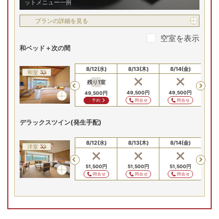
ットメニュー一例
プランの詳細を見る
空室を表示
和ベッド＋次の間
8/10(月)
8/11(火)
8/12(水)
8/13(木)
8/14(金)
8/
和室
残り
1
室
残
Previous
49,500
円
49,500
円
49,500
円
49,500
円
49,500
円
49
問合せ
問合せ
問合せ
問合せ
予約
デラックスツイン(発生手配)
8/10(月)
8/11(火)
8/12(水)
8/13(木)
8/14(金)
8/
洋室
Previous
51,500
円
51,500
円
51,500
円
51,500
円
51,500
円
51
問合せ
問合せ
問合せ
問合せ
問合せ