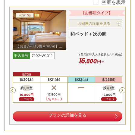
空室を表示
源泉かけ流し！４つの無料貸切風呂も
【お部屋タイプ】
和室
お部屋の詳細を見る
和ベッド＋次の間
【おまかせ10畳和室/例】10
畳+ベッドの和室
2
名
1
室時大人1名あたり(税込)
申込番号
7102-W1011
16
,
800
円～
安値
最安値
最
湯量豊富な自家源泉の硫黄泉は、大浴場・露天風呂に至るま
(水)
8/20(木)
8/21(金)
8/22(土)
8/23(日)
8/
ですべて贅沢にかけ流しで堪能できます。鳴子温泉では珍し
残り
2
室
残り
1
室
Previous
く、趣の異なる４つの貸切風呂が全て無料で利用できます。
00
円
17,800
円
16,
16,800
円
17,800
円
合せ
問合せ
予約
予約
全室禁煙！口コミ高評価の清潔な客室
プランの詳細を見る