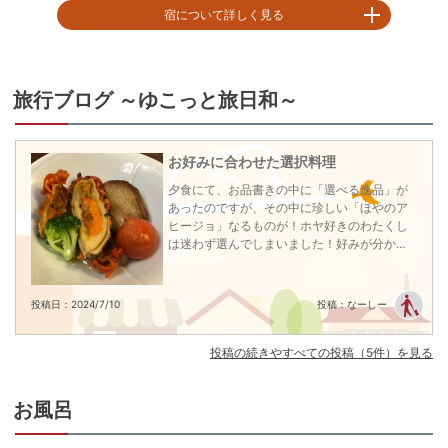
宿について詳しく見る
みちのく随一の名湯として開湯から千年以上にわたり人々を愛し続けてきた
鳴子温泉郷。そんな歴史ある湯治場に生まれた「鳴子温泉 湯元吉祥」では、
大自然が魅せる四季折々の風景、日によって色合いやとろみまで変わる名
旅行ブログ ～ゆこっと旅日和～
湯、山と海がもたらす多彩な郷土の味覚でおもてなし。

豊富な湯量が自慢の温泉は、大浴場から露天風呂、貸切風呂まで、温泉の醍
醐味を源泉かけ流し。pH8.6の｢低張性アルカリ性高温泉｣｢アルカリ性｣の泉質
お好みに合わせた選択料理
はクレンジング効果のある『美肌の湯』日によって湯の花が咲いたり、｢うす
い琥珀｣｢白濁｣｢透明｣とその色合いやとろみまで変わる『一期一会の湯』で
夕食にて、お品書きの中に「選べる逸品」が
す。４つの貸切風呂は、鳴子温泉では珍しくすべて無料。人目を気にするこ
あったのですが、その中に珍しい「ほやのア
となく、温泉の贅を心ゆくまでお愉しみください

ヒージョ」なるものが！ホヤ好きのわたくし
は迷わず選んでしまいました！好みが分かれ
【嬉しい宿泊特典】

る品は選択できるのはうれしいですね！※日に
■4か所貸切風呂が無料

よって提供される内容は変わる場合があるそ
■色浴衣の貸出し無料

うです！
投稿日：2024/7/10
投稿：なーしー
■ラウンジで珈琲・紅茶サービス

■お夜食にラーメンサービス（22時半～23時半）

■湯上りアイスキャンデー・朝はヤクルトをサービス

投稿の続きやすべての投稿（5件）を見る
■館内どこでも無料でWi-Fi

■共同浴場「滝の湯」の無料入浴券プレゼント（当日フロントに申し出）

お風呂
※全客室内Wi-Fi設置有
チェックイン15:00〜19:00