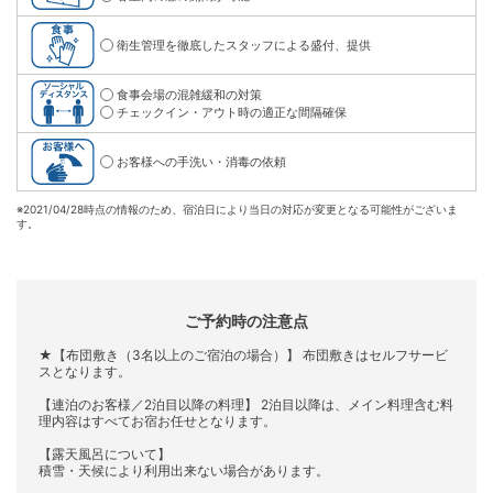
衛生管理を徹底したスタッフによる盛付、提供
食事会場の混雑緩和の対策
チェックイン・アウト時の適正な間隔確保
お客様への手洗い・消毒の依頼
※
2021/04/28時点の情報のため、宿泊日により当日の対応が変更となる可能性がございま
す。
ご予約時の注意点
★【布団敷き（3名以上のご宿泊の場合）】 布団敷きはセルフサービ
スとなります。
【連泊のお客様／2泊目以降の料理】 2泊目以降は、メイン料理含む料
理内容はすべてお宿お任せとなります。
【露天風呂について】
積雪・天候により利用出来ない場合があります。