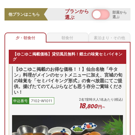
プランから
部屋から
他プランはこちら
選ぶ
選ぶ
夕・朝食付
朝食付
素泊まり・その他
客室口コミ評価も常に高い、自慢のお部屋へご案内。全室禁
煙で清潔感があり、和の情緒に洋の機能性を備えた快適な客
【ゆこゆこ掲載価格】貸切風呂無料！郷土の味覚セミバイキン
室で、季節ごとに表情を変える景色を眺めながら、静かで贅
グ
沢なひとときをお過ごしいただけます。
【ゆこゆこ掲載のお得な価格！！】仙台名物「牛タ
ン」料理がメインのセットメニューに加え、宮城の旬
セットメニュー＋食べ放題バイキング！
の味覚を「セミバイキング形式」の食べ放題にてご提
供。揚げたてのてんぷらなども思う存分ご賞味くださ
い！
2
名
1
室時大人1名あたり(税込)
申込番号
7102-W1011
18
,
800
円～