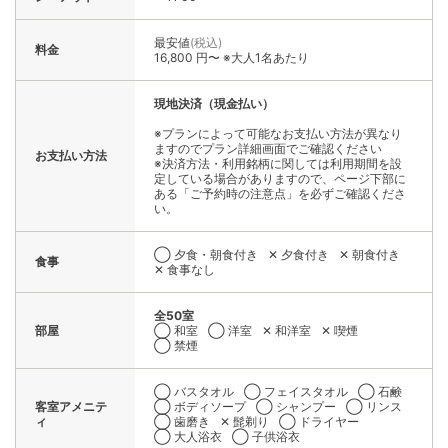
最安値
(税込)
料金
16,800 円〜 ※大人1名あたり
現地決済（現金払い）
※プランによって可能なお支払い方法が異なり
ますのでプラン詳細画面でご確認ください
お支払い方法
※決済方法・利用銘柄に関しては利用期間を設
定している場合がありますので、ページ下部に
ある「ご予約時の注意点」を必ずご確認くださ
い。
◯ 夕食・朝食付き
✕ 夕食付き
✕ 朝食付き
食事
✕ 食事なし
全50室
部屋
◯ 和室
◯ 洋室
✕ 和洋室
✕ 喫煙
◯ 禁煙
◯ バスタオル
◯ フェイスタオル
◯ 石鹸
客室アメニテ
◯ ボディソープ
◯ シャンプー
◯ リンス
ィ
◯ 歯磨き
✕ 髭剃り
◯ ドライヤー
◯ 大人浴衣
◯ 子供浴衣