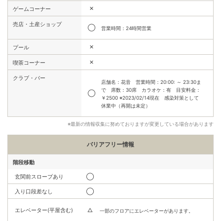
✕
ゲームコーナー
売店・土産ショップ
◯
営業時間：24時間営業
✕
プール
✕
喫茶コーナー
クラブ・バー
店舗名：花音 営業時間：20:00: ～ 23:30ま
で 席数：30席 カラオケ：有 目安料金：
◯
￥2500 ※2023/02/14現在 感染対策として
休業中（再開は未定）
※最新の情報収集に努めておりますが変更している場合があります
バリアフリー情報
階段移動
玄関前スロープあり
◯
入り口段差なし
◯
エレベーター(平屋含む)
△
一部のフロアにエレベーターがあります。