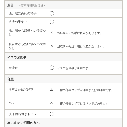
風呂
※有料貸切風呂は除く
洗い場に高めの椅子
◯
浴槽の手すり
◯
洗い場から浴槽への段差な
✕
洗い場から浴槽に段差があります。
し
脱衣所から洗い場への段差
✕
脱衣所から洗い場に段差があります。
なし
イスでお食事
会場食
◯
イスでお食事が可能です。
部屋
洋室または和洋室
△
一部の部屋タイプが洋室または和洋室です。
ベッド
△
一部の部屋タイプにはベッドがあります。
洗浄機能付きトイレ
◯
車いすを
ご利用の方へ