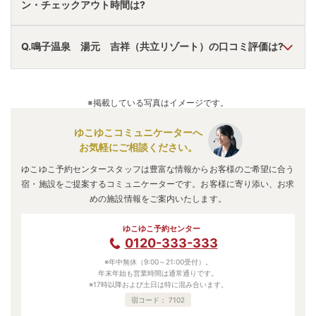
ン・チェックアウト時間は?
無料送迎あり。
アクセス情報の詳細は
こちら
。
A.
チェックインは
15:00
~
19:00
、チェックアウトは〜
11:00
Q.鳴子温泉 湯元 吉祥（共立リゾート）の口コミ評価は?
です。
※プランによって異なる場合があります。
A.
口コミ総合評価は
4.41
点で、
清潔さ評価が最も高いです。
口コミ情報の詳細は
こちら
。
※掲載している写真はイメージです。
ゆこゆこコミュニケーターへ
お気軽にご相談ください。
ゆこゆこ予約センタースタッフは豊富な情報からお客様のご希望に合う
宿・施設をご提案するコミュニケーターです。お客様に寄り添い、お求
めの施設情報をご案内いたします。
ゆこゆこ予約センター
0120-333-333
※年中無休（9:00～21:00受付）。
年末年始も営業時間は通常通りです。
※17時以降および土日は特に混み合います。
宿コード：
7102