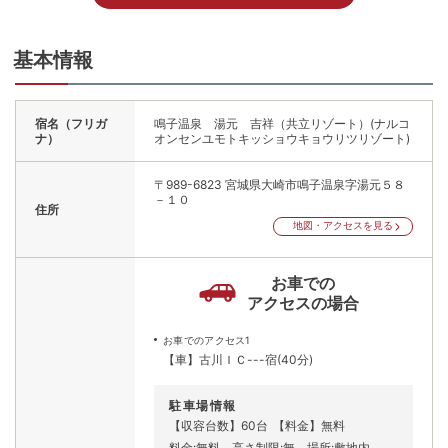
基本情報
宿名（フリガ
鳴子温泉 湯元 吉祥（共立リゾート）(ナルコ
ナ）
オンセンユモトキッショウキョウリツリゾート)
〒989-6823
宮城県大崎市鳴子温泉字湯元５８
－１０
住所
地図・アクセスを見る
お車での
アクセスの場合
お車でのアクセス1
【車】古川ＩＣ---宿(40分)
駐車場情報
【収容台数】60台
【料金】無料
料金:無料、高さ制限:無、場所:敷地内