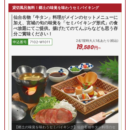
貸切風呂無料！郷土の味覚を味わうセミバイキング
仙台名物「牛タン」料理がメインのセットメニューに
加え、宮城の旬の味覚を「セミバイキング形式」の食
べ放題にてご提供。揚げたてのてんぷらなども思う存
分ご賞味ください！
2
名
1
室時大人1名あたり(税込)
申込番号
7102-W1011
19
,
580
円～
【郷土の味覚を味わうセミバイキング】仙台名物牛タン料理のセ