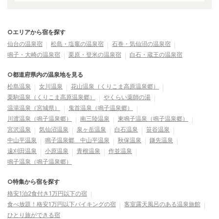
○エリアから宿を探す
仙台の温泉宿
松島・塩竈の温泉宿
石巻・気仙沼の温泉宿
鳴子・大崎の温泉宿
栗原・登米の温泉宿
白石・蔵王の温泉宿
○都道府県内の温泉地を見る
松島温泉
女川温泉
花山温泉（くりこま高原温泉郷）
栗駒温泉（くりこま高原温泉郷）
やくらい薬師の湯
温湯温泉（宮城県）
鬼首温泉（鳴子温泉郷）
川渡温泉（鳴子温泉郷）
南三陸温泉
東鳴子温泉（鳴子温泉郷）
宮沢温泉
気仙沼温泉
泉ヶ岳温泉
白石温泉
笹谷温泉
中山平温泉
鳴子温泉郷 中山平温泉
秋保温泉
鎌先温泉
遠刈田温泉
小原温泉
青根温泉
作並温泉
鳴子温泉（鳴子温泉郷）
○特集から宿を探す
格安1泊2食付き1万円以下の宿
食べ放題！格安1万円以下バイキングの宿
客室露天風呂のある温泉旅館
ひとり旅ができる宿