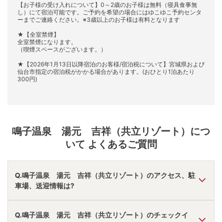
【お子様の受け入れについて】0～2歳のお子様は無料（寝具食事無
し）にて宿泊可能です。ご予約を希望の場合にはゆこゆこ予約センタ
ーまでご連絡ください。※3歳以上のお子様は有料となります
★【全室禁煙】
全室禁煙になります。
（喫煙スペースがございます。）
★【2026年1月13日以降宿泊のお客様/宿泊税について】宮城県および
仙台市指定の宿泊税がかかる場合があります。(おひとり1泊あたり
300円)
鳴子温泉 湯元 吉祥（共立リゾート）
につ
いて よくあるご質問
Q.鳴子温泉 湯元 吉祥（共立リゾート）のアクセス、駐
車場、送迎情報は?
A.
車で古川ＩＣより40分。
Q.鳴子温泉 湯元 吉祥（共立リゾート）のチェックイ
駐車場あり。