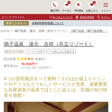
0
0
メ
メニュー
電話予約
クーポン
予約照会
お気に入り
ニ
ュ
ようこそ ゲストさん
ゆこゆこについて
新規会員登録
ログイン
ー
重要なお知らせ
令和8年熊本地震について
を
開
の温泉宿
鳴子温泉 湯元 吉祥（共立リゾート）
（鳴子温泉（鳴子温泉郷））
く
ナルコオンセンユモトキッショウキョウリツリゾート
鳴子温泉 湯元 吉祥（共立リゾート）
お気に入り登録する
宿コード :
7102
クーポン利用可
4.41
点
総合評価
16,800円〜
最安値
(税込)
大人2名 (合計 33,600円〜)
4つの貸切風呂すべて無料！そのほか湯上りドリン
クやアイスなどうれしいサービスが充実。湯量豊富
な自家源泉の温泉でほぐしたあとは、宮城の旬の味
覚を堪能！