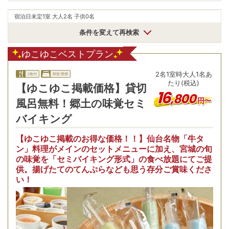
宿泊日未定
1室 大人2名 子供0名
条件を変えて再検索
ゆこゆこベストプラン
2
名
1
室時
大人1名あ
2食付
和室:禁煙
たり(税込)
【ゆこゆこ掲載価格】貸切
16
,
800
円〜
風呂無料！郷土の味覚セミ
バイキング
【ゆこゆこ掲載のお得な価格！！】仙台名物「牛タ
ン」料理がメインのセットメニューに加え、宮城の旬
の味覚を「セミバイキング形式」の食べ放題にてご提
供。揚げたてのてんぷらなども思う存分ご賞味くださ
い！