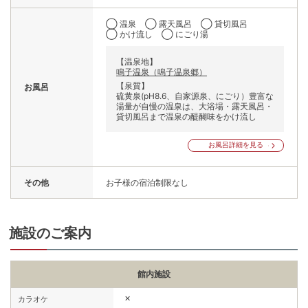
◯ 温泉
◯ 露天風呂
◯ 貸切風呂
◯ かけ流し
◯ にごり湯
【温泉地】
鳴子温泉（鳴子温泉郷）
【泉質】
お風呂
硫黄泉(pH8.6、自家源泉、にごり）豊富な
湯量が自慢の温泉は、大浴場・露天風呂・
貸切風呂まで温泉の醍醐味をかけ流し
お風呂詳細を見る
その他
お子様の宿泊制限なし
施設のご案内
館内施設
✕
カラオケ