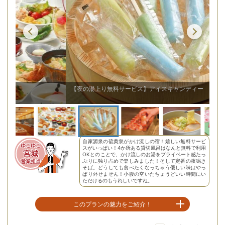
【
【夜の湯上り無料サービス】アイスキャンディー
自家源泉の硫黄泉がかけ流しの宿！嬉しい無料サービ
ゆこゆこ
スがいっぱい！4か所ある貸切風呂はなんと無料で利用
宮城
OKとのことで、かけ流しのお湯をプライベート感たっ
ぷりに独り占めで楽しみました！そして定番の夜鳴き
営業担当
そば。どうしても食べたくなっちゃう優しい味はやっ
ぱり外せません！小腹の空いたちょうどいい時間にい
ただけるのもうれしいですね。
このプランの魅力をご紹介！