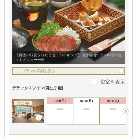
夕食は、仙台名物牛タンなどのセットメニューの他、郷土の
味覚を味わえるセミバイキング形式でご提供します。地元で
とれた素材もふんだんに使用。お食事処で宮城・鳴子の山と
海の恵みをご堪能ください。
【郷土の味覚を味わうセミバイキング】仙台名物牛タン料理のセ
ットメニュー一例
プランの詳細を見る
空室を表示
デラックスツイン(発生手配)
8/9(日)
8/10(月)
8/11(火)
8/
洋室