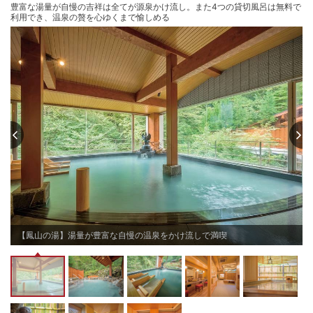
チェックアウト 〜11:00
豊富な湯量が自慢の吉祥は全てが源泉かけ流し。また4つの貸切風呂は無料で
利用でき、温泉の贅を心ゆくまで愉しめる
【鳳山の湯】湯量が豊富な自慢の温泉をかけ流しで満喫