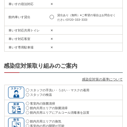
車いすの宿泊対応
✕
貸出あり（無料）※ご希望の場合はお問合せく
館内車いす貸出
◯
ださい(0120-333-333)
車いす対応共用トイレ
✕
車いす対応客室
✕
車いす専用駐車場
✕
感染症対策取り組みのご案内
感染症対策の基準について
スタッフの手洗い・うがい・マスクの着用
スタッフの検温
客室内の除菌清掃
館内共用エリアの除菌清掃
館内共用エリアにアルコール消毒液を設置
館内共用エリアの換気
客室内の窓の開閉が可能