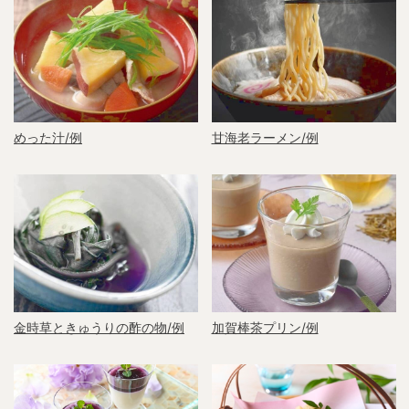
めった汁/例
甘海老ラーメン/例
金時草ときゅうりの酢の物/例
加賀棒茶プリン/例