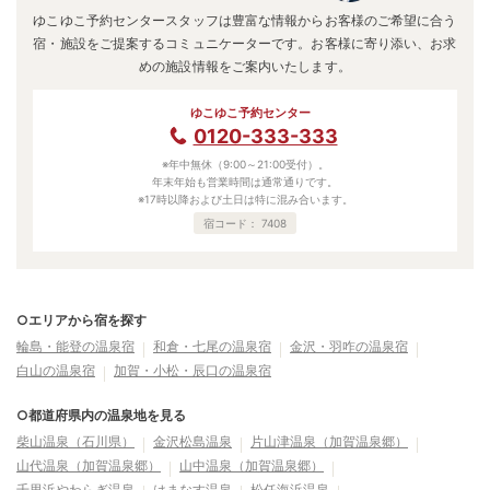
ゆこゆこ予約センタースタッフは豊富な情報からお客様のご希望に合う
宿・施設をご提案するコミュニケーターです。お客様に寄り添い、お求
めの施設情報をご案内いたします。
ゆこゆこ予約センター
0120-333-333
※年中無休（9:00～21:00受付）。
年末年始も営業時間は通常通りです。
※17時以降および土日は特に混み合います。
宿コード：
7408
○エリアから宿を探す
輪島・能登の温泉宿
和倉・七尾の温泉宿
金沢・羽咋の温泉宿
白山の温泉宿
加賀・小松・辰口の温泉宿
○都道府県内の温泉地を見る
柴山温泉（石川県）
金沢松島温泉
片山津温泉（加賀温泉郷）
山代温泉（加賀温泉郷）
山中温泉（加賀温泉郷）
千里浜やわらぎ温泉
はまなす温泉
松任海浜温泉