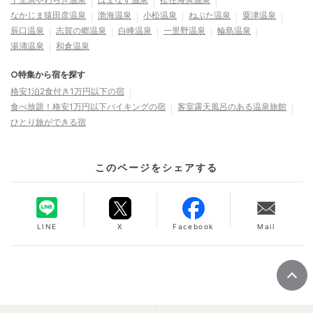
なかじま猿田彦温泉
渤海温泉
小松温泉
ねぶた温泉
粟津温泉
辰口温泉
志賀の郷温泉
白峰温泉
一里野温泉
輪島温泉
湯涌温泉
和倉温泉
○特集から宿を探す
格安1泊2食付き1万円以下の宿
食べ放題！格安1万円以下バイキングの宿
客室露天風呂のある温泉旅館
ひとり旅ができる宿
このページをシェアする
LINE
X
Facebook
Mail