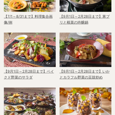
【7/1～8/31まで】料理集合画
【9月1日～2月28日まで】寒ブ
像/例
リと根菜の吟醸鍋
【9月1日～2月28日まで】ベイ
【9月1日～2月28日まで】いか
クド野菜のサラダ
とカラフル野菜の豆鼓炒め