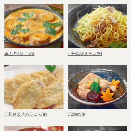
車ふの卵とじ/例
小松塩焼きそば/例
五郎島金時の天ぷら/例
治部煮/例