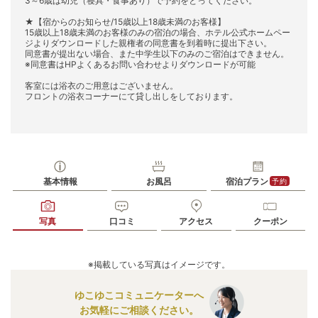
3～6歳は幼児（寝具・食事あり）で予約をとってください。
★【宿からのお知らせ/15歳以上18歳未満のお客様】
15歳以上18歳未満のお客様のみの宿泊の場合、ホテル公式ホームペー
ジよりダウンロードした親権者の同意書を到着時に提出下さい。
同意書が提出ない場合、また中学生以下のみのご宿泊はできません。
※同意書はHPよくあるお問い合わせよりダウンロードが可能
客室には浴衣のご用意はございません。
フロントの浴衣コーナーにて貸し出しをしております。
基本情報
お風呂
宿泊プラン
予約
写真
口コミ
アクセス
クーポン
※掲載している写真はイメージです。
ゆこゆこコミュニケーターへ
お気軽にご相談ください。