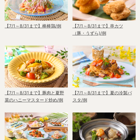
【7/1～8/31まで】棒棒鶏/例
【7/1～8/31まで】串カツ
（豚・うずら)/例
【7/1～8/31まで】豚肉と夏野
【7/1～8/31まで】夏の冷製パ
菜のハニーマスタード炒め/例
スタ/例