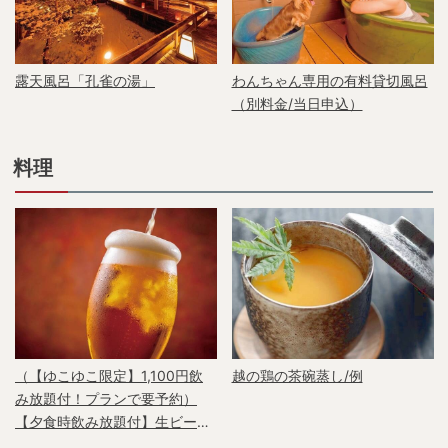
露天風呂「孔雀の湯」
わんちゃん専用の有料貸切風呂
（別料金/当日申込）
料理
（【ゆこゆこ限定】1,100円飲
越の鶏の茶碗蒸し/例
み放題付！プランで要予約）
【夕食時飲み放題付】生ビー
ル・焼酎・日本酒・サワーなど