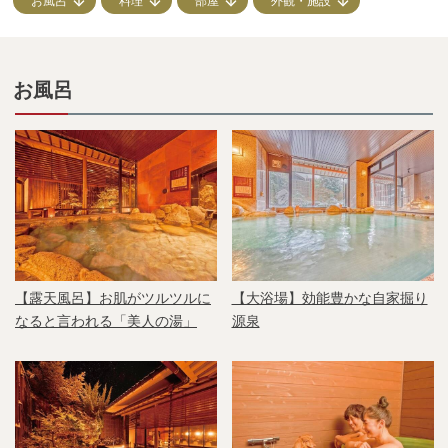
お風呂
料理
部屋
外観・施設
お風呂
【露天風呂】お肌がツルツルに
【大浴場】効能豊かな自家掘り
なると言われる「美人の湯」
源泉