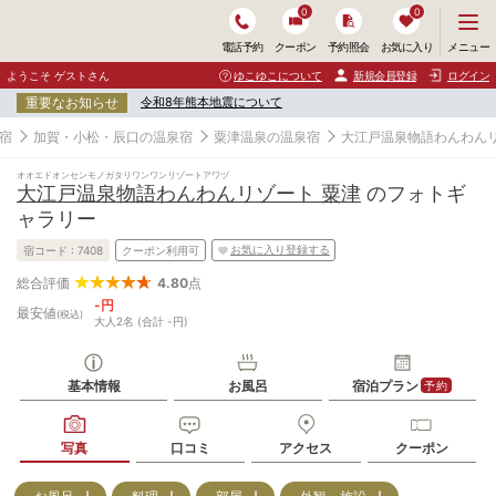
0
0
メ
メニュー
電話予約
クーポン
予約照会
お気に入り
ニ
ュ
ようこそ ゲストさん
ゆこゆこについて
新規会員登録
ログイン
ー
重要なお知らせ
令和8年熊本地震について
を
開
宿
加賀・小松・辰口の温泉宿
粟津温泉の温泉宿
大江戸温泉物語わんわんリ
く
オオエドオンセンモノガタリワンワンリゾートアワヅ
大江戸温泉物語わんわんリゾート 粟津
のフォトギ
ャラリー
お気に入り登録する
宿コード :
7408
クーポン利用可
4.80
点
総合評価
-円
最安値
(税込)
大人2名 (合計 -円)
基本情報
お風呂
宿泊プラン
予約
写真
口コミ
アクセス
クーポン