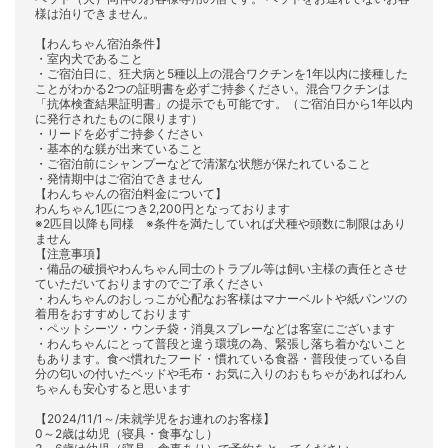
様は泊りできません。
【わんちゃん宿泊条件】
・室内犬であること
・ご宿泊日に、狂犬病と5種以上の混合ワクチンを1年以内に接種した
ことがわかる2つの証明書を必ずご持参ください。混合ワクチンは
「抗体検査結果証明書」の提示でも可能です。（ご宿泊日から1年以内
に発行されたものに限ります）
・リードを必ずご持参ください
・基本的な躾が出来ていること
・ご宿泊前にシャンプーなどで清潔な状態が保たれていること
・発情期中はご宿泊できません
【わんちゃんの宿泊料金について】
わんちゃん1匹につき2,200円となっております
※2匹目以降も同様 ※条件を満たしていれば犬種や頭数に制限はあり
ません
【注意事項】
・備品の破損やわんちゃん同士のトラブル等は飼い主様の責任とさせ
ていただいておりますのでご了承ください
・わんちゃんのおしっこが心配なお客様はマナーベルトや紙パンツの
着用をおすすめしております
・ペットシーツ・ウンチ袋・消臭スプレーなどは客室にございます
・わんちゃんにとって普段と違う環境の為、緊張し落ち着かないこと
もあります。食べ慣れたフード・慣れている食器・普段使っている自
分の匂いの付いたベッドや毛布・お気に入りのおもちゃがあればわん
ちゃんも安心すると思います
【2024/11/1～/未就学児をお連れのお客様】
0～2歳は幼児（寝具・食事なし）