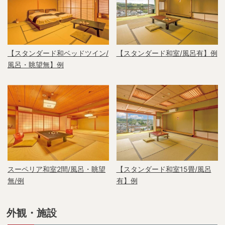
【スタンダード和ベッドツイン/
【スタンダード和室/風呂有】例
風呂・眺望無】例
スーペリア和室2間/風呂・眺望
【スタンダード和室15畳/風呂
無/例
有】例
外観・施設