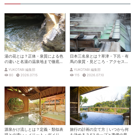
湯の花とは？正体・泉質による色
日本三名泉とは？草津・下呂・有
の違いと名湯の温泉地まで徹底解
馬の泉質・見どころ・アクセスを
説
徹底解説
YUKOTABI 編集部
YUKOTABI 編集部
80
2026.07.15
115
2026.07.10
源泉かけ流しとは？定義・類似表
旅行の計画の立て方｜いつから何
現との違い・メリット・デメリッ
を決める？4ステップと準備の早