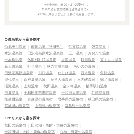
※年中無休（9:00～21:00受付）。
年末年始も営業時間は通常通りです。
※17時以降および土日は特に混み合います。
○温泉地から宿を探す
仙北玉川温泉
南郷温泉（秋田県）
仁賀保温泉
強首温泉
水沢温泉郷
田沢湖高原水沢温泉郷
玉川温泉
おおだて温泉
一本松温泉
休暇村乳頭温泉郷
大深温泉
銭川温泉
東トロコ温泉
新玉川温泉
打当温泉
秋の宮温泉郷
あいのの温泉
田沢湖高原温泉郷
川口温泉
わらび温泉
西木温泉
角館温泉
能代温泉
白神展望温泉
鹿角大湯温泉
三内峡温泉
鶴ノ湯温泉
湯瀬温泉
上畑温泉
秋田温泉
金ヶ崎温泉
横手駅前温泉
男鹿温泉
十和田湖西湖畔温泉
十和田大湯温泉
乳頭温泉郷
後生掛温泉
青森県の温泉宿
岩手県の温泉宿
秋田県の温泉宿
宮城県の温泉宿
山形県の温泉宿
福島県の温泉宿
○エリアから宿を探す
秋田の温泉宿
田沢湖・角館・大曲の温泉宿
十和田湖・大館・鹿角の温泉宿
白神・男鹿の温泉宿