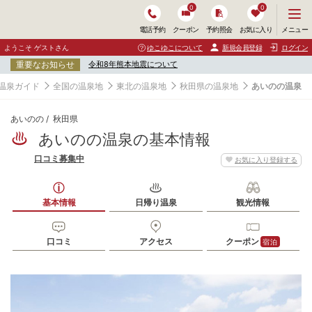
0
0
メ
メニュー
電話予約
クーポン
予約照会
お気に入り
ニ
ュ
ようこそ ゲストさん
ゆこゆこについて
新規会員登録
ログイン
ー
重要なお知らせ
令和8年熊本地震について
を
開
温泉ガイド
全国の温泉地
東北の温泉地
秋田県の温泉地
あいのの温泉
く
あいのの
秋田県
あいのの温泉の基本情報
口コミ募集中
お気に入り登録する
基本情報
日帰り温泉
観光情報
口コミ
アクセス
クーポン
宿泊