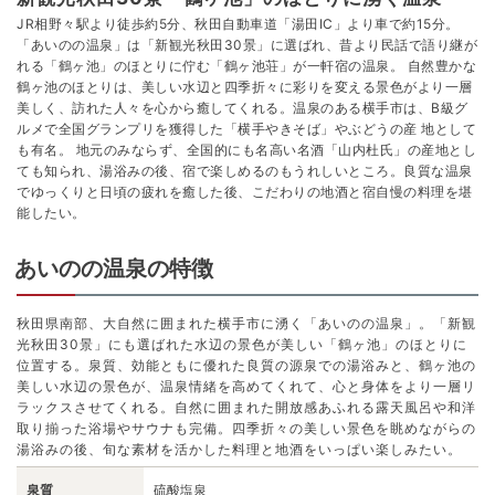
JR相野々駅より徒歩約5分、秋田自動車道「湯田IC」より車で約15分。
「あいのの温泉」は「新観光秋田30景」に選ばれ、昔より民話で語り継が
れる「鶴ヶ池」のほとりに佇む「鶴ヶ池荘」が一軒宿の温泉。 自然豊かな
鶴ヶ池のほとりは、美しい水辺と四季折々に彩りを変える景色がより一層
美しく、訪れた人々を心から癒してくれる。温泉のある横手市は、B級グ
ルメで全国グランプリを獲得した「横手やきそば」やぶどうの産 地として
も有名。 地元のみならず、全国的にも名高い名酒「山内杜氏」の産地とし
ても知られ、湯浴みの後、宿で楽しめるのもうれしいところ。良質な温泉
でゆっくりと日頃の疲れを癒した後、こだわりの地酒と宿自慢の料理を堪
能したい。
あいのの温泉の特徴
秋田県南部、大自然に囲まれた横手市に湧く「あいのの温泉」。「新観
光秋田30景」にも選ばれた水辺の景色が美しい「鶴ヶ池」のほとりに
位置する。泉質、効能ともに優れた良質の源泉での湯浴みと、鶴ヶ池の
美しい水辺の景色が、温泉情緒を高めてくれて、心と身体をより一層リ
ラックスさせてくれる。自然に囲まれた開放感あふれる露天風呂や和洋
取り揃った浴場やサウナも完備。四季折々の美しい景色を眺めながらの
湯浴みの後、旬な素材を活かした料理と地酒をいっぱい楽しみたい。
泉質
硫酸塩泉