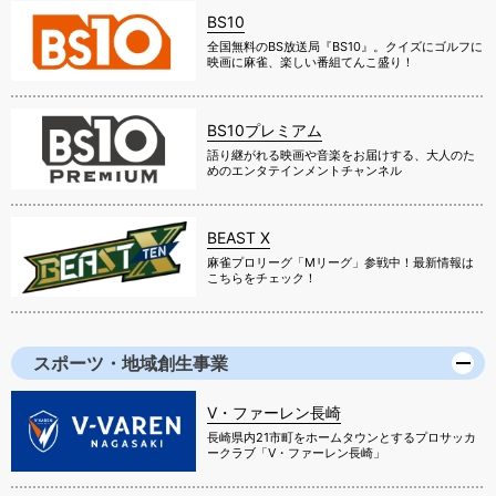
BS10
全国無料のBS放送局『BS10』。クイズにゴルフに
映画に麻雀、楽しい番組てんこ盛り！
BS10プレミアム
語り継がれる映画や音楽をお届けする、大人のた
めのエンタテインメントチャンネル
BEAST X
麻雀プロリーグ「Mリーグ」参戦中！最新情報は
こちらをチェック！
スポーツ・地域創生事業
V・ファーレン長崎
長崎県内21市町をホームタウンとするプロサッカ
ークラブ「V・ファーレン長崎」