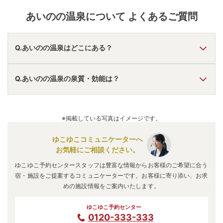
あいのの温泉
について よくあるご質問
Q.あいのの温泉はどこにある？
A.
あいのの温泉
は、
秋田県横手市
にあります。
Q.あいのの温泉の泉質・効能は？
車でお越しの方は、湯田ICから車で約15分または横手ICか
ら車で約10分。
電車でお越しの方は、横手駅から送迎車約15分または相
A.
泉質は
硫酸塩泉
などで、効能は
神経痛、リウマチ、筋肉
野々駅から送迎車約2分※要予約。
痛、肩こり、腰痛、関節痛、ねんざ、高血圧、動脈硬化、
※掲載している写真はイメージです。
あいのの温泉
のアクセス情報の詳細は
こちら
。
皮膚病、打撲
などと言われています。
ゆこゆこコミュニケーターへ
お気軽にご相談ください。
ゆこゆこ予約センタースタッフは豊富な情報からお客様のご希望に合う
宿・施設をご提案するコミュニケーターです。お客様に寄り添い、お求
めの施設情報をご案内いたします。
ゆこゆこ予約センター
0120-333-333