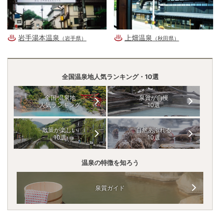
岩手湯本温泉
上畑温泉
（岩手県）
（秋田県）
全国温泉地人気ランキング・10選
全国 温泉地
泉質が自慢
人気ランキング
10選
散策が楽しい
自然あふれる
10選
10選
温泉の特徴を知ろう
泉質ガイド