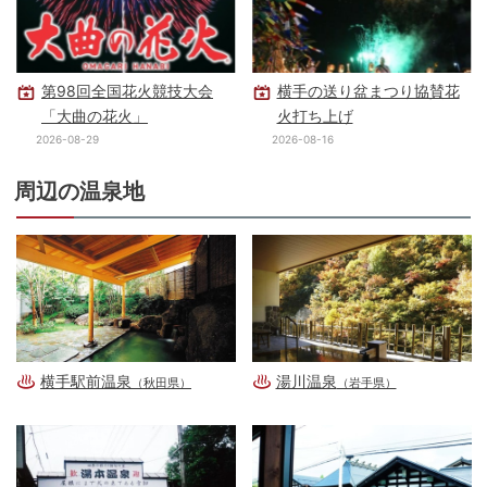
第98回全国花火競技大会
横手の送り盆まつり協賛花
「大曲の花火」
火打ち上げ
2026-08-29
2026-08-16
周辺の温泉地
横手駅前温泉
湯川温泉
（秋田県）
（岩手県）