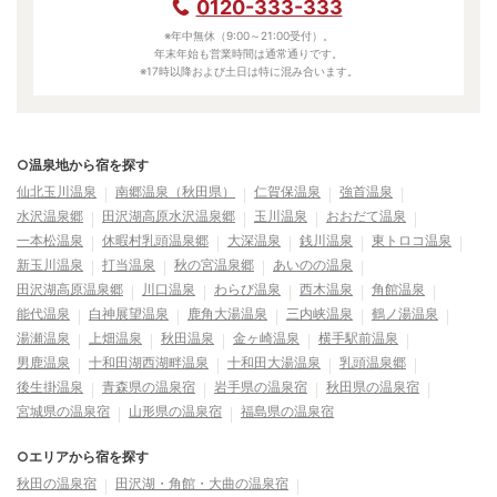
0120-333-333
※年中無休（9:00～21:00受付）。
年末年始も営業時間は通常通りです。
※17時以降および土日は特に混み合います。
○温泉地から宿を探す
仙北玉川温泉
南郷温泉（秋田県）
仁賀保温泉
強首温泉
水沢温泉郷
田沢湖高原水沢温泉郷
玉川温泉
おおだて温泉
一本松温泉
休暇村乳頭温泉郷
大深温泉
銭川温泉
東トロコ温泉
新玉川温泉
打当温泉
秋の宮温泉郷
あいのの温泉
田沢湖高原温泉郷
川口温泉
わらび温泉
西木温泉
角館温泉
能代温泉
白神展望温泉
鹿角大湯温泉
三内峡温泉
鶴ノ湯温泉
湯瀬温泉
上畑温泉
秋田温泉
金ヶ崎温泉
横手駅前温泉
男鹿温泉
十和田湖西湖畔温泉
十和田大湯温泉
乳頭温泉郷
後生掛温泉
青森県の温泉宿
岩手県の温泉宿
秋田県の温泉宿
宮城県の温泉宿
山形県の温泉宿
福島県の温泉宿
○エリアから宿を探す
秋田の温泉宿
田沢湖・角館・大曲の温泉宿