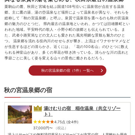
栗駒山の麓、秋田と宮城を結ぶ国道108号沿いに温泉宿が点在する温泉
郷。主に鷹の湯、湯の岱温泉など場所によって温泉名が異なり、それらを
総称して「秋の宮温泉郷」と呼ぶ。泉質で温泉宿を選べるのも秋の宮温泉
郷の魅力のひとつだ。 県内最古の温泉地といわれ、かつては旧雄勝町とい
われた地域。平安時代の歌人・小野小町の故郷とも伝えられている。ま
た、武者小路実篤などの文人にも愛された風光明媚な景観も魅力のひと
つ。 温泉郷を流れる役内川のせせらぎが響き、上流はイワナやヤマメなど
が生息するほどの清らかさ。近くには、「花の100名山」のひとつに数え
られる神室山があり、多くの草花が咲き誇っている。清らかな川の流れと
季節ごとに美しく姿を変える山々の景色に癒されるだろう。
秋の宮温泉郷の宿（1件）一覧へ
秋の宮温泉郷の宿
湯けむりの宿 稲住温泉（共立リゾー
ト）
4.75点 (全4件)
37,000
円〜
（税込）
湯上りサービスや無料貸切風呂などサービスが充実の宿。人里離れた歴史