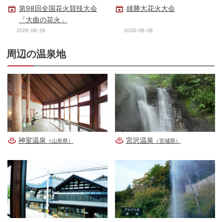
第98回全国花火競技大会
雄勝大花火大会
「大曲の花火」
2026-08-29
2026-08-08
周辺の温泉地
神室温泉
宮沢温泉
（山形県）
（宮城県）