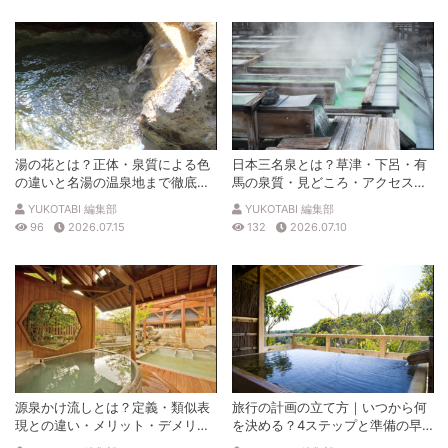
湯の花とは？正体・泉質による色
日本三名泉とは？草津・下呂・有
の違いと名湯の温泉地まで徹底解
馬の泉質・見どころ・アクセスを
説
徹底解説
YUKOTABI 編集部
YUKOTABI 編集部
96
2026.07.15
132
2026.07.10
源泉かけ流しとは？定義・類似表
旅行の計画の立て方｜いつから何
現との違い・メリット・デメリッ
を決める？4ステップと準備の早
トを解説
見表