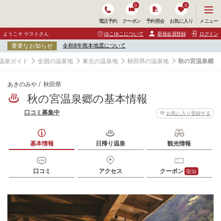
0
0
メ
メニュー
電話予約
クーポン
予約照会
お気に入り
ニ
ュ
ようこそ ゲストさん
ゆこゆこについて
新規会員登録
ログイン
ー
重要なお知らせ
令和8年熊本地震について
を
開
温泉ガイド
全国の温泉地
東北の温泉地
秋田県の温泉地
秋の宮温泉郷
く
あきのみや
秋田県
秋の宮温泉郷の基本情報
口コミ募集中
お気に入り登録する
基本情報
日帰り温泉
観光情報
口コミ
アクセス
クーポン
宿泊