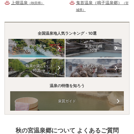
上畑温泉
鬼首温泉（鳴子温泉郷）
（秋田県）
（宮
城県）
全国温泉地人気ランキング・10選
全国 温泉地
泉質が自慢
人気ランキング
10選
散策が楽しい
自然あふれる
10選
10選
温泉の特徴を知ろう
泉質ガイド
秋の宮温泉郷
について よくあるご質問