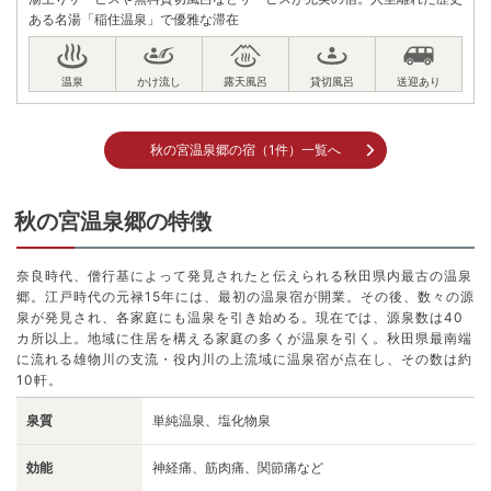
ある名湯「稲住温泉」で優雅な滞在
秋の宮温泉郷の宿（1件）一覧へ
秋の宮温泉郷の特徴
奈良時代、僧行基によって発見されたと伝えられる秋田県内最古の温泉
郷。江戸時代の元禄15年には、最初の温泉宿が開業。その後、数々の源
泉が発見され、各家庭にも温泉を引き始める。現在では、源泉数は40
カ所以上。地域に住居を構える家庭の多くが温泉を引く。秋田県最南端
に流れる雄物川の支流・役内川の上流域に温泉宿が点在し、その数は約
10軒。
泉質
単純温泉、塩化物泉
効能
神経痛、筋肉痛、関節痛など