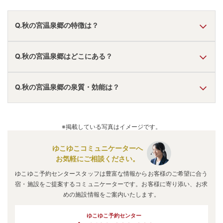
Q.秋の宮温泉郷の特徴は？
A.
温泉・お湯の特徴は
さらさら
しており、温泉地の雰囲気は
Q.秋の宮温泉郷はどこにある？
「静か・落ち着いた」「秘湯感がある」「アクセスが便
利」
と言われています。
秋の宮温泉郷
の口コミ情報の詳細は
こちら
。
A.
秋の宮温泉郷
は、
秋田県湯沢市秋の宮
にあります。
Q.秋の宮温泉郷の泉質・効能は？
車でお越しの方は、雄勝こまちICから車で約25分。
秋の宮温泉郷
のアクセス情報の詳細は
こちら
。
A.
泉質は
単純温泉、塩化物泉
などで、効能は
神経痛、筋肉
痛、関節痛
などと言われています。
※掲載している写真はイメージです。
ゆこゆこコミュニケーターへ
お気軽にご相談ください。
ゆこゆこ予約センタースタッフは豊富な情報からお客様のご希望に合う
宿・施設をご提案するコミュニケーターです。お客様に寄り添い、お求
めの施設情報をご案内いたします。
ゆこゆこ予約センター