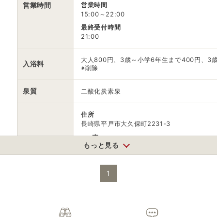
営業時間
営業時間
15:00～22:00
最終受付時間
21:00
大人800円、3歳～小学6年生まで400円、3
入浴料
※削除
泉質
二酸化炭素泉
住所
長崎県平戸市大久保町2231-3
車
アクセス
もっと見る
佐々ICから車で約30分
公共交通機関
松浦鉄道駅下車 徒歩約60分
1
駐車場
無料（60台）
0950223800