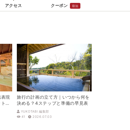
アクセス
クーポン
宿泊
身でお問合せください。
前にご自身でお問合せください。
似表現
旅行の計画の立て方｜いつから何を
ットを
決める？4ステップと準備の早見表
YUKOTABI 編集部
41
2026.07.03