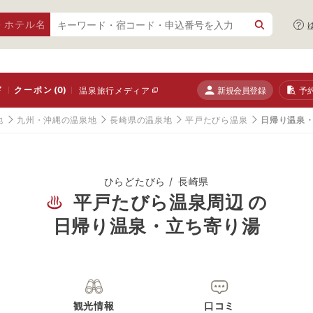
・ホテル名
ド
クーポン
(0)
新規会員登録
予
温泉旅行メディア
地
九州・沖縄の温泉地
長崎県の温泉地
平戸たびら温泉
日帰り温泉
ひらどたびら
長崎県
平戸たびら温泉周辺 の
日帰り温泉・立ち寄り湯
観光情報
口コミ