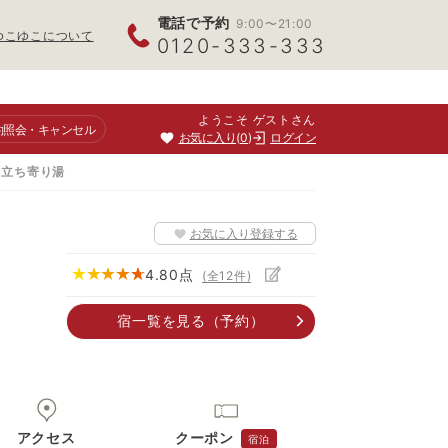
電話で予約
9:00〜21:00
ゆこゆこについて
0120-333-333
ようこそ ゲストさん
約照会
・キャンセル
お気に入り
0
ログイン
・立ち寄り湯
お気に入り登録する
4.80
点
(全
12
件)
宿一覧
を見る
（予約）
アクセス
クーポン
宿泊