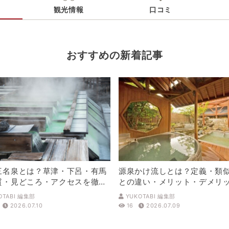
電話番号
※9:00～19:00
観光情報
口コミ
※ 掲載情報は変更になる場合があります。最新の内容はご利用前にご自
※ 料金情報は税込・税抜表記が混ざっております。正しい金額はご利用
おすすめの新着記事
三名泉とは？草津・下呂・有馬
源泉かけ流しとは？定義・類
質・見どころ・アクセスを徹底
との違い・メリット・デメリ
解説
OTABI 編集部
YUKOTABI 編集部
2026.07.10
16
2026.07.09