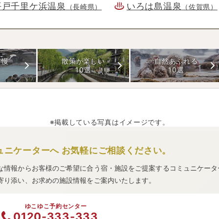
平戸千里ケ浜温泉
いろは島温泉
（長崎県）
（佐賀県）
自慢
散策が楽しい
自然あふれる
10選
10選
※掲載している写真はイメージです。
ュニケーターへ
お気軽にご相談ください。
な情報からお客様のご希望に合う宿・施設をご提案するコミュニケータ
寄り添い、お求めの施設情報をご案内いたします。
ゆこゆこ予約センター
0120-333-333