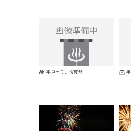
平戸オランダ商館
平