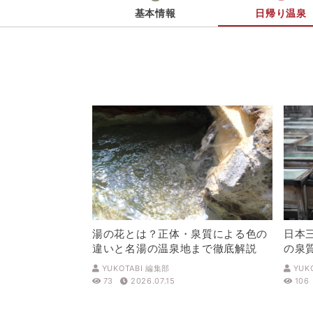
基本情報
日帰り温泉
湯の花とは？正体・泉質による色の
日本
違いと名湯の温泉地まで徹底解説
の泉
解説
YUKOTABI 編集部
YUK
73
2026.07.15
106