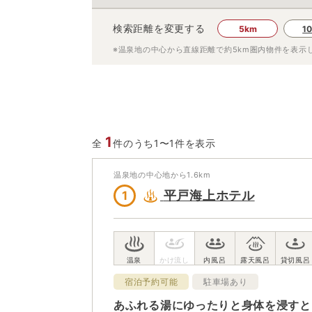
検索距離を変更する
5km
1
※温泉地の中心から直線距離で約
5km
圏内物件を表示
1
全
件のうち1〜1件を表示
温泉地の中心地から
1.6
km
平戸海上ホテル
1
宿泊予約可能
駐車場あり
あふれる湯にゆったりと身体を浸すと