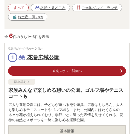
すべて
名所・見どころ
ご当地グルメ・ランチ
お土産・買い物
6
全
件のうち1〜6件を表示
温泉地の中心地から
0.4
km
花巻広域公園
1
観光スポット詳細へ
駐車場あり
家族みんなで楽しめる憩いの公園。ゴルフ場やテニス
コートも
広大な運動公園には、子どもが遊べる池や遊具、広場はもちろん、大人
も楽しめるテニスコートやゴルフ場も。また、公園内にはたくさんの
木々や花が植えられており、季節ごとに違った表情を見せてくれる。花
巻の自然とスポーツを一緒に楽しめる運動公園。
基本情報