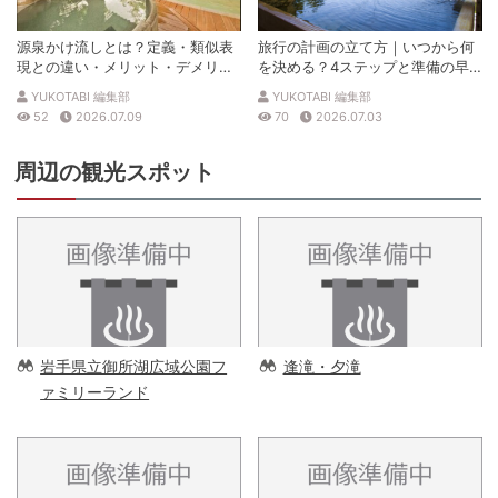
源泉かけ流しとは？定義・類似表
旅行の計画の立て方｜いつから何
現との違い・メリット・デメリッ
を決める？4ステップと準備の早
トを解説
見表
YUKOTABI 編集部
YUKOTABI 編集部
52
2026.07.09
70
2026.07.03
周辺の観光スポット
岩手県立御所湖広域公園フ
逢滝・夕滝
ァミリーランド