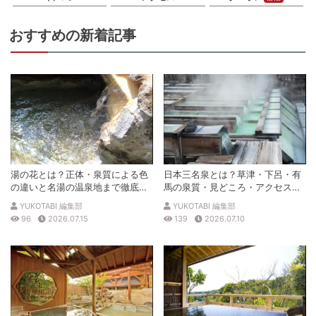
おすすめの新着記事
湯の花とは？正体・泉質による色
日本三名泉とは？草津・下呂・有
の違いと名湯の温泉地まで徹底解
馬の泉質・見どころ・アクセスを
説
徹底解説
YUKOTABI 編集部
YUKOTABI 編集部
96
2026.07.15
139
2026.07.10