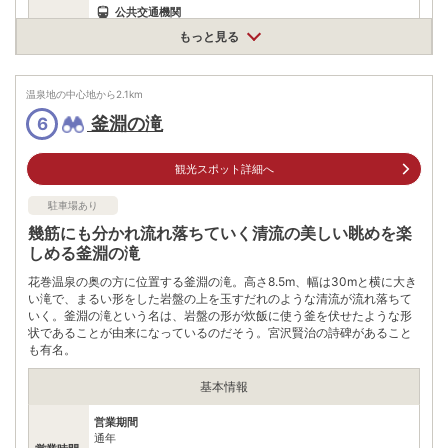
公共交通機関
JR新花巻駅より無料送迎バス約30分
もっと見る
無料（630台）
駐車場
※自家用車600台、バス30台
温泉地の中心地から
2.1
km
電話番号
0198372111
釜淵の滝
6
※ 掲載情報は変更になる場合があります。最新の内容はご利用前にご自身でお
問合せください。
観光スポット詳細へ
※ 料金情報は税込・税抜表記が混ざっております。正しい金額はご利用前にご
自身でお問合せください。
駐車場あり
幾筋にも分かれ流れ落ちていく清流の美しい眺めを楽
しめる釜淵の滝
花巻温泉の奥の方に位置する釜淵の滝。高さ8.5m、幅は30mと横に大き
い滝で、まるい形をした岩盤の上を玉すだれのような清流が流れ落ちて
いく。釜淵の滝という名は、岩盤の形が炊飯に使う釜を伏せたような形
状であることが由来になっているのだそう。宮沢賢治の詩碑があること
も有名。
基本情報
営業期間
通年