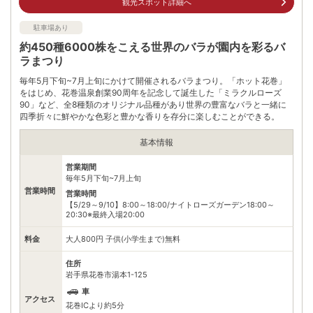
観光スポット詳細へ
※ 掲載情報は変更になる場合があります。最新の内容はご利用前にご自身でお
問合せください。
駐車場あり
※ 料金情報は税込・税抜表記が混ざっております。正しい金額はご利用前にご
自身でお問合せください。
約450種6000株をこえる世界のバラが園内を彩るバ
ラまつり
毎年5月下旬~7月上旬にかけて開催されるバラまつり。「ホット花巻」
をはじめ、花巻温泉創業90周年を記念して誕生した「ミラクルローズ
90」など、全8種類のオリジナル品種があり世界の豊富なバラと一緒に
四季折々に鮮やかな色彩と豊かな香りを存分に楽しむことができる。
基本情報
営業期間
毎年5月下旬~7月上旬
営業時間
営業時間
【5/29～9/10】8:00～18:00/ナイトローズガーデン18:00～
20:30※最終入場20:00
料金
大人800円 子供(小学生まで)無料
住所
岩手県花巻市湯本1-125
車
アクセス
花巻ICより約5分