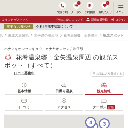
0
0
メ
メニュー
電話予約
クーポン
予約照会
お気に入り
ニ
ュ
ようこそ ゲストさん
ゆこゆこについて
新規会員登録
ログイン
ー
重要なお知らせ
令和8年熊本地震について
を
開
地
東北の温泉地
岩手県の温泉地
花巻温泉郷 金矢温泉
観光スポット
く
ハナマキオンセンキョウ カナヤオンセン
岩手県
花巻温泉郷 金矢温泉周辺 の観光ス
ポット（すべて）
口コミ募集中
お気に入り登録する
基本情報
日帰り温泉
観光情報
口コミ
アクセス
クーポン
宿泊
4
5
3
6