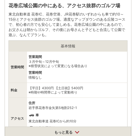
花巻広域公園の中にある、アクセス抜群のゴルフ場
東北自動車道 花巻IC、花巻空港、JR花巻駅のいずれからも車で約10～
15分とアクセス抜群のゴルフ場。適度なアップダウンのある丘陵コース
で、初心者の方でも安心して楽しめる。花巻広域公園の中にあるので、
お父さんは朝からゴルフ、その後にお母さんと子どもと合流して公園で
遊ぶ、なんてプランも。
基本情報
営業期間
３月中旬～12月中旬
※積雪状況によって変更になる場合あり
営業時間
営業時間
情報なし
【平日】4300円 【土日祝】5400円
料金
※時期や時間帯によって変動有り
住所
岩手県花巻市金矢第5地割252-1
車
アクセス
東北自動車道 花巻ICから約10分
公共交通機関
もっと見る
JR東北本線、釜石線 花巻駅からタクシーで約15分