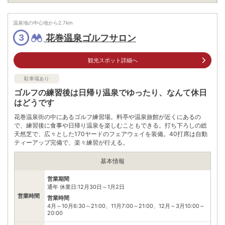
駐車場
無料（500台）
温泉地の中心地から
2.7
km
電話番号
0198273280
花巻温泉ゴルフサロン
3
※ 掲載情報は変更になる場合があります。最新の内容はご利用前にご自身でお
問合せください。
観光スポット詳細へ
※ 料金情報は税込・税抜表記が混ざっております。正しい金額はご利用前にご
自身でお問合せください。
駐車場あり
ゴルフの練習後は日帰り温泉でゆったり、なんて休日
はどうです
花巻温泉街の中にあるゴルフ練習場。料亭や温泉旅館が近くにあるの
で、練習後に食事や日帰り温泉を楽しむこともできる。打ち下ろしの総
天然芝で、広々とした170ヤードのフェアウェイを装備。40打席は自動
ティーアップ完備で、楽々練習が行える。
基本情報
営業期間
通年 休業日:12月30日～1月2日
営業時間
営業時間
4月～10月6:30～21:00、11月7:00～21:00、12月～3月10:00～
20:00