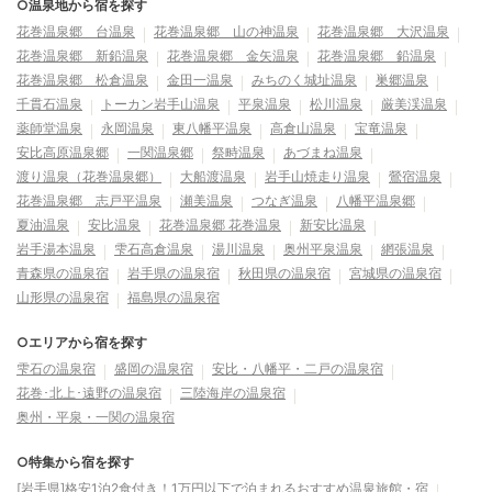
○温泉地から宿を探す
花巻温泉郷 台温泉
花巻温泉郷 山の神温泉
花巻温泉郷 大沢温泉
花巻温泉郷 新鉛温泉
花巻温泉郷 金矢温泉
花巻温泉郷 鉛温泉
花巻温泉郷 松倉温泉
金田一温泉
みちのく城址温泉
巣郷温泉
千貫石温泉
トーカン岩手山温泉
平泉温泉
松川温泉
厳美渓温泉
薬師堂温泉
永岡温泉
東八幡平温泉
高倉山温泉
宝竜温泉
安比高原温泉郷
一関温泉郷
祭畤温泉
あづまね温泉
渡り温泉（花巻温泉郷）
大船渡温泉
岩手山焼走り温泉
鶯宿温泉
花巻温泉郷 志戸平温泉
瀬美温泉
つなぎ温泉
八幡平温泉郷
夏油温泉
安比温泉
花巻温泉郷 花巻温泉
新安比温泉
岩手湯本温泉
雫石高倉温泉
湯川温泉
奥州平泉温泉
網張温泉
青森県の温泉宿
岩手県の温泉宿
秋田県の温泉宿
宮城県の温泉宿
山形県の温泉宿
福島県の温泉宿
○エリアから宿を探す
雫石の温泉宿
盛岡の温泉宿
安比・八幡平・二戸の温泉宿
花巻･北上･遠野の温泉宿
三陸海岸の温泉宿
奥州・平泉・一関の温泉宿
○特集から宿を探す
[岩手県]格安1泊2食付き！1万円以下で泊まれるおすすめ温泉旅館・宿