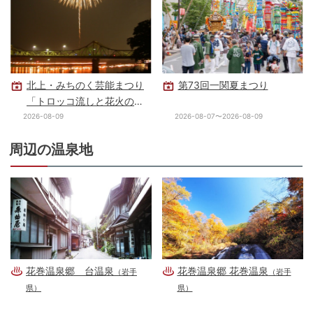
北上・みちのく芸能まつり
第73回一関夏まつり
「トロッコ流しと花火の夕
べ」
2026-08-09
2026-08-07〜2026-08-09
周辺の温泉地
花巻温泉郷 台温泉
花巻温泉郷 花巻温泉
（岩手
（岩手
県）
県）