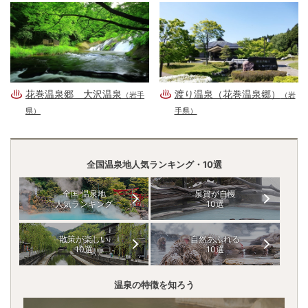
花巻温泉郷 大沢温泉
渡り温泉（花巻温泉郷）
（岩手
（岩
県）
手県）
全国温泉地人気ランキング・10選
全国 温泉地
泉質が自慢
人気ランキング
10選
散策が楽しい
自然あふれる
10選
10選
温泉の特徴を知ろう