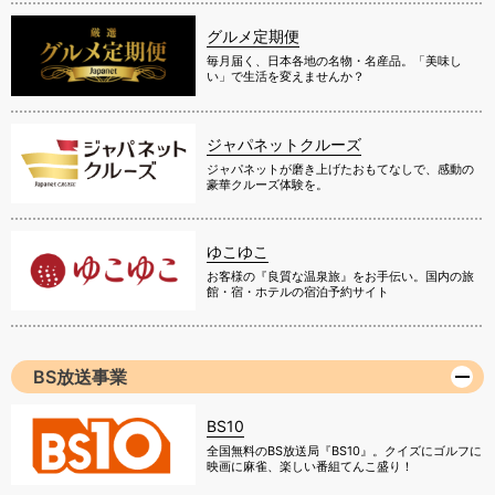
グルメ定期便
毎月届く、日本各地の名物・名産品。「美味し
い」で生活を変えませんか？
ジャパネットクルーズ
ジャパネットが磨き上げたおもてなしで、感動の
豪華クルーズ体験を。
ゆこゆこ
お客様の『良質な温泉旅』をお手伝い。国内の旅
館・宿・ホテルの宿泊予約サイト
BS放送事業
BS10
全国無料のBS放送局『BS10』。クイズにゴルフに
映画に麻雀、楽しい番組てんこ盛り！