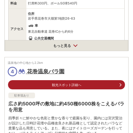
料金
打席料300円、ボール50球540円
住所
岩手県花巻市大畑第1地割26-63
車
アクセス
東北自動車道 花巻ICから約6分
公共交通機関
JR東北本線 花巻空港駅からタクシーで約10分
もっと見る
駐車場
無料（45台）
温泉地の中心地から
2.2
km
電話番号
0198272370
花巻温泉バラ園
4
※ 掲載情報は変更になる場合があります。最新の内容はご利用前にご自身でお
問合せください。
観光スポット詳細へ
※ 料金情報は税込・税抜表記が混ざっております。正しい金額はご利用前にご
自身でお問合せください。
駐車場あり
広さ約5000坪の敷地に約450種6000株をこえるバラ
を用意
四季折々に鮮やかな色彩と豊かな香りで庭園を彩り、園内には宮沢賢治
が設計した日時計花壇や品種改良され新品種として認定されたバラなど
貴重な品も用意している。また、夜にはナイトローズガーデンを行って