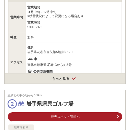
営業期間
３月中旬～12月中旬
※積雪状況によって変更になる場合あり
営業時間
営業時間
9:00～17:00
料金
無料
住所
岩手県花巻市金矢第5地割252-1
車
アクセス
東北自動車道 花巻ICから約8分
公共交通機関
JR東北本線、釜石線 花巻駅からタクシーで約20分
もっと見る
駐車場
無料（500台）
温泉地の中心地から
0.5
km
0198273586
電話番号
※受付時間8:30～17:00
岩手県県民ゴルフ場
2
※ 掲載情報は変更になる場合があります。最新の内容はご利用前にご自身でお
問合せください。
観光スポット詳細へ
※ 料金情報は税込・税抜表記が混ざっております。正しい金額はご利用前にご
自身でお問合せください。
駐車場あり