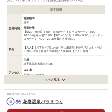
おり、バラをライトアップし幻想的な空間を作っている。
基本情報
営業期間
通年
営業時間
営業時間
【5/29～9/10】8:00～18:00/ナイトローズガーデン18:00～
20:30※最終入場20:00 【9/11～10/17】8:00～17:00/ナイトロー
ズガーデン17:00～20:30※最終入場20:00
【大人】5月下旬～7月上旬(バラの最盛期)800円/7月上旬～10月
料金
下旬500円/それ以外の期間は入園無料 【小人】無料
住所
岩手県花巻市湯本1-125
車
アクセス
花巻ICより約5分
もっと見る
公共交通機関
JR新花巻駅より無料送迎バス約30分
無料（630台）
温泉地の中心地から
2.2
km
駐車場
※自家用車600台、バス30台
花巻温泉バラまつり
5
電話番号
0198372111