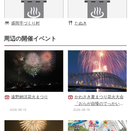
盛岡手づくり村
たぬき
周辺の開催イベント
遠野納涼花火まつり
かわさき夏まつり花火大会
「おらが自慢のでっかい花
火」
2026-08-15
2026-08-16