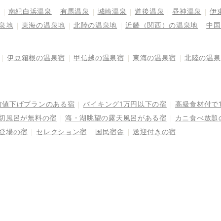
南紀白浜温泉
有馬温泉
城崎温泉
道後温泉
昼神温泉
伊
泉地
東海の温泉地
北陸の温泉地
近畿（関西）の温泉地
中国
伊豆箱根の温泉宿
甲信越の温泉宿
東海の温泉宿
北陸の温泉
前値下げプランのある宿
バイキング1万円以下の宿
高級食材付で
切風呂が無料の宿
海・湖眺望の露天風呂がある宿
カニ食べ放題
登場の宿
セレクション宿
国民宿舎
送迎付きの宿