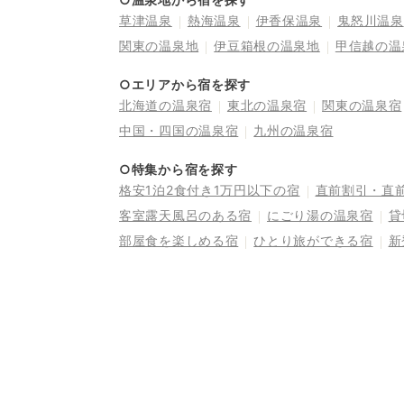
草津温泉
熱海温泉
伊香保温泉
鬼怒川温泉
関東の温泉地
伊豆箱根の温泉地
甲信越の温
○エリアから宿を探す
北海道の温泉宿
東北の温泉宿
関東の温泉宿
中国・四国の温泉宿
九州の温泉宿
○特集から宿を探す
格安1泊2食付き1万円以下の宿
直前割引・直
客室露天風呂のある宿
にごり湯の温泉宿
貸
部屋食を楽しめる宿
ひとり旅ができる宿
新