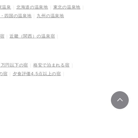
東温泉
北海道の温泉地
東北の温泉地
・四国の温泉地
九州の温泉地
宿
近畿（関西）の温泉宿
1万円以下の宿
格安で泊まれる宿
の宿
夕食評価4.5点以上の宿