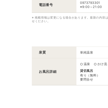
0973793301
電話番号
※9:00～21:00
※ 掲載情報は変更になる場合があります。最新の内容
せください。
泉質
単純温泉
温泉
かけ流
○
○
貸切風呂
お風呂
詳細
有り（無料）
要問合せ