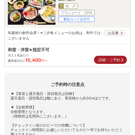
朝・夕
プランコード：
2016
事前カード決済可
旬素材の創作会席！※ご夕食メニューのお肉は、和牛では
お品書
ございません
和室・洋室※指定不可
大人１名あたり
15,400
詳細・ご予約
円〜
最安値
(税込)
ご予約時の注意点
★【客室と露天風呂・貸切風呂は別棟】
露天風呂・貸切風呂は離にあり、客室棟から約30mほどです。
★【全館禁煙】
全館禁煙となります。
（喫煙所は玄関外にございます。）
【チェックイン前のロビーでの待機について】
チェックイン時間前にお越しいただいてもロビー等でお待ちいただく
事はできません。