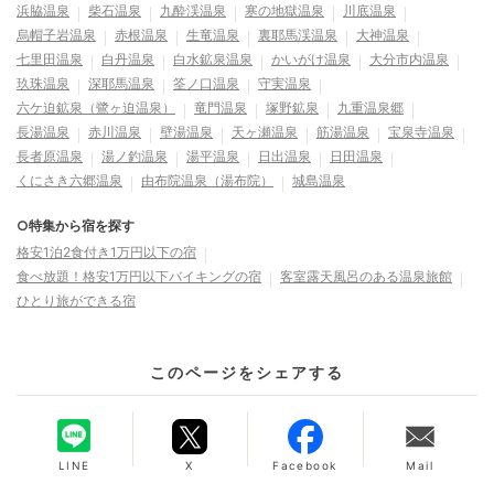
浜脇温泉
柴石温泉
九酔渓温泉
寒の地獄温泉
川底温泉
烏帽子岩温泉
赤根温泉
生竜温泉
裏耶馬渓温泉
大神温泉
七里田温泉
白丹温泉
白水鉱泉温泉
かいがけ温泉
大分市内温泉
玖珠温泉
深耶馬温泉
筌ノ口温泉
守実温泉
六ケ迫鉱泉（鷺ヶ迫温泉）
竜門温泉
塚野鉱泉
九重温泉郷
長湯温泉
赤川温泉
壁湯温泉
天ヶ瀬温泉
筋湯温泉
宝泉寺温泉
長者原温泉
湯ノ釣温泉
湯平温泉
日出温泉
日田温泉
くにさき六郷温泉
由布院温泉（湯布院）
城島温泉
○特集から宿を探す
格安1泊2食付き1万円以下の宿
食べ放題！格安1万円以下バイキングの宿
客室露天風呂のある温泉旅館
ひとり旅ができる宿
このページをシェアする
LINE
X
Facebook
Mail