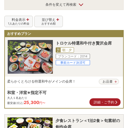
条件を変えて再検索
料金表示
並び替え
1人あたりの料金
おすすめ順
おすすめプラン
トロケル特選和牛付き贅沢会席
朝・夕
プランコード：
2014
事前カード決済可
柔らかくとろける特選和牛がメインの会席！
お品書
和室・洋室※指定不可
大人１名あたり
25,300
詳細・ご予約
円〜
最安値
(税込)
夕食レストラン＜1泊2食＞旬素材の
創作会席