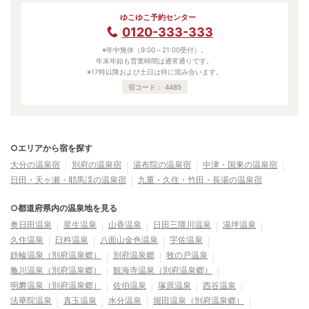
ゆこゆこ予約センター
0120-333-333
※年中無休（9:00～21:00受付）。
年末年始も営業時間は通常通りです。
※17時以降および土日は特に混み合います。
宿コード：
4485
○エリアから宿を探す
大分の温泉宿
別府の温泉宿
湯布院の温泉宿
中津・国東の温泉宿
日田・天ヶ瀬・耶馬渓の温泉宿
九重・久住・竹田・長湯の温泉宿
○都道府県内の温泉地を見る
奥日田温泉
星生温泉
山香温泉
日田三隈川温泉
湯坪温泉
久住温泉
臼杵温泉
八面山金色温泉
宇佐温泉
鉄輪温泉（別府温泉郷）
別府温泉郷
牧の戸温泉
亀川温泉（別府温泉郷）
観海寺温泉（別府温泉郷）
明礬温泉（別府温泉郷）
佐伯温泉
塚原温泉
西谷温泉
法華院温泉
真玉温泉
水分温泉
堀田温泉（別府温泉郷）