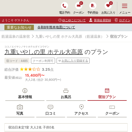
0
0
メ
メニュー
電話予約
クーポン
予約照会
お気に入り
ニ
ュ
ようこそ ゲストさん
ゆこゆこについて
新規会員登録
ログイン
ー
重要なお知らせ
令和8年熊本地震について
を
開
筋湯温泉の温泉宿
九重いやしの里 ホテル大高原
（筋湯温泉）
宿泊プラン
く
ココノエイヤシノサトホテルダイコウゲン
九重いやしの里 ホテル大高原
のプラン
お気に入り登録する
宿コード :
4485
クーポン利用可
3.25
点
総合評価
15,400円〜
最安値
(税込)
大人2名 (合計 30,800円〜)
基本情報
お風呂
宿泊プラン
写真
口コミ
アクセス
クーポン
宿泊日未定
1室 大人2名 子供0名