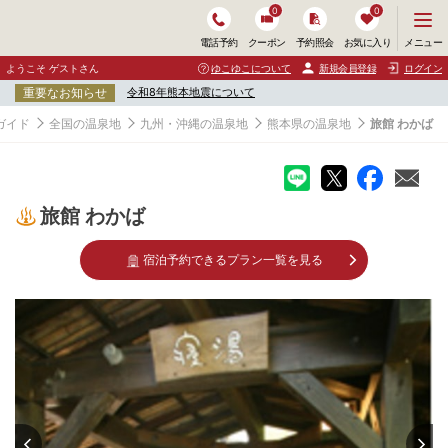
0
0
メ
メニュー
電話予約
クーポン
予約照会
お気に入り
ニ
ュ
ようこそ ゲストさん
ゆこゆこについて
新規会員登録
ログイン
ー
重要なお知らせ
令和8年熊本地震について
を
開
ガイド
全国の温泉地
九州・沖縄の温泉地
熊本県の温泉地
旅館 わかば
く
旅館 わかば
宿泊予約できるプラン一覧を見る