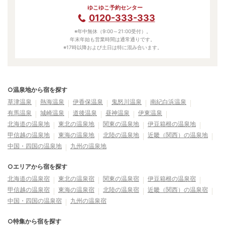
ゆこゆこ予約センター
0120-333-333
※年中無休（9:00～21:00受付）。
年末年始も営業時間は通常通りです。
※17時以降および土日は特に混み合います。
○温泉地から宿を探す
草津温泉
熱海温泉
伊香保温泉
鬼怒川温泉
南紀白浜温泉
有馬温泉
城崎温泉
道後温泉
昼神温泉
伊東温泉
北海道の温泉地
東北の温泉地
関東の温泉地
伊豆箱根の温泉地
甲信越の温泉地
東海の温泉地
北陸の温泉地
近畿（関西）の温泉地
中国・四国の温泉地
九州の温泉地
○エリアから宿を探す
北海道の温泉宿
東北の温泉宿
関東の温泉宿
伊豆箱根の温泉宿
甲信越の温泉宿
東海の温泉宿
北陸の温泉宿
近畿（関西）の温泉宿
中国・四国の温泉宿
九州の温泉宿
○特集から宿を探す