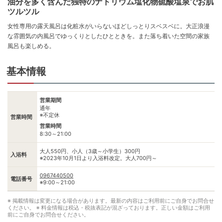
油分を多く含んだ独特のナトリウム塩化物硫酸塩泉でお肌
ツルツル
女性専用の露天風呂は化粧水がいらないほどしっとりスベスベに。大正浪漫
な雰囲気の内風呂でゆっくりとしたひとときを。また落ち着いた空間の家族
風呂も楽しめる。
基本情報
営業期間
通年
※不定休
営業時間
営業時間
8:30～21:00
大人550円、小人（3歳～小学生）300円
入浴料
※2023年10月1日より入浴料改定。大人700円～
0967440500
電話番号
※9:00～21:00
※ 掲載情報は変更になる場合があります。最新の内容はご利用前にご自身でお問合せ
ください。
※ 料金情報は税込・税抜表記が混ざっております。正しい金額はご利用
前にご自身でお問合せください。