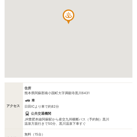
住所
熊本県阿蘇郡南小国町大字満願寺黒川6431
車
アクセス
日田ICより車で約82分
公共交通機関
JR豊肥本線阿蘇駅から産交九州横断バス（予約制）黒川
温泉方面行きで50分、黒川温泉下車すぐ
無料（15台）