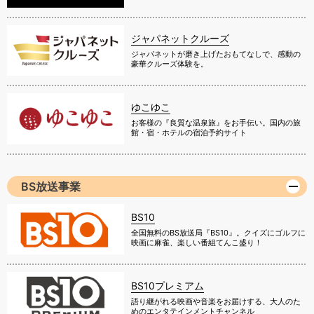
ジャパネットクルーズ
ジャパネットが磨き上げたおもてなしで、感動の
豪華クルーズ体験を。
ゆこゆこ
お客様の『良質な温泉旅』をお手伝い。国内の旅
館・宿・ホテルの宿泊予約サイト
BS放送事業
BS10
全国無料のBS放送局『BS10』。クイズにゴルフに
映画に麻雀、楽しい番組てんこ盛り！
BS10プレミアム
語り継がれる映画や音楽をお届けする、大人のた
めのエンタテインメントチャンネル