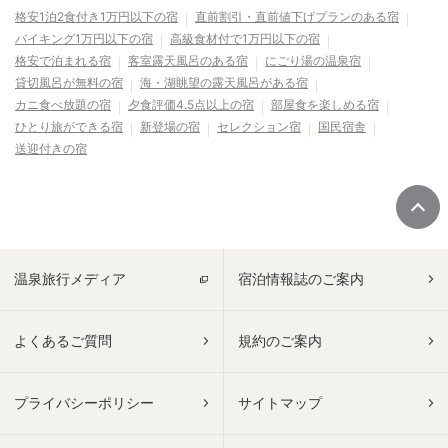
格安1泊2食付き1万円以下の宿
直前割引・直前値下げプランのある宿
バイキング1万円以下の宿
高級食材付で1万円以下の宿
格安で泊まれる宿
客室露天風呂のある宿
にごり湯の温泉宿
貸切風呂が無料の宿
海・湖眺望の露天風呂がある宿
カニ食べ放題の宿
夕食評価4.5点以上の宿
部屋食を楽しめる宿
ひとり旅ができる宿
新登場の宿
セレクション宿
国民宿舎
送迎付きの宿
温泉旅行メディア
宿泊情報誌のご案内
よくあるご質問
規約のご案内
プライバシーポリシー
サイトマップ