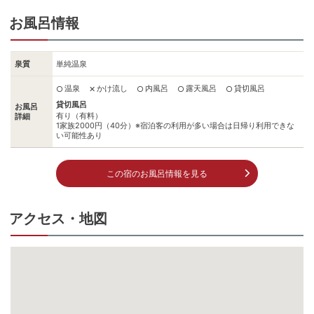
お風呂情報
泉質
単純温泉
温泉
かけ流し
内風呂
露天風呂
貸切風呂
○
✕
○
○
○
貸切風呂
お風呂
有り（有料）
詳細
1家族2000円（40分）※宿泊客の利用が多い場合は日帰り利用できな
い可能性あり
この宿のお風呂情報を見る
アクセス・地図