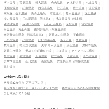
河内温泉
菊鹿温泉
熊入温泉
合志温泉
久木野温泉
七城温泉
仙酔峡温泉
託麻温泉
西合志温泉
計石温泉
坊中温泉
湯前温泉
南阿蘇 栃木温泉
滝の上温泉
本渡温泉
鈴ヶ谷温泉
垂玉温泉
湯の谷温泉
岳の湯温泉（熊本県）
地獄谷温泉（熊本県）
守護陣温泉
みやばる温泉
わいた温泉郷
赤水温泉
湯浦温泉
白金温泉 黄金の湯
南阿蘇温泉（阿蘇温泉郷）
南阿蘇俵山温泉（阿蘇温泉郷）
阿蘇火の山温泉
平山温泉
田の原温泉
小田温泉
はげの湯温泉
小天温泉
植木温泉
荒尾温泉
菊池渓谷温泉
天草 弓ヶ浜温泉
湯山温泉
満願寺温泉
阿蘇白水温泉
天草苓北町麟泉の湯
山鹿温泉
セキアヒルズ温泉
菊南温泉
菊池温泉
玉名温泉
杖立温泉
人吉温泉
湯の児温泉
天草下田温泉
山川温泉
吉尾温泉
麻生釣温泉（阿蘇鶴温泉）
黒川温泉
○特集から宿を探す
格安1泊2食付き1万円以下の宿
食べ放題！格安1万円以下バイキングの宿
客室露天風呂のある温泉旅館
ひとり旅ができる宿