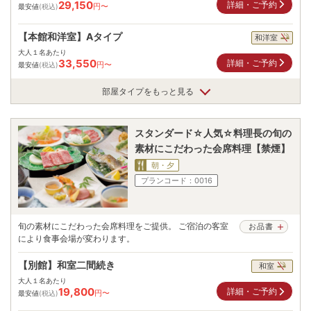
29,150
詳細・ご予約
円〜
最安値
(税込)
【本館和洋室】Aタイプ
和洋室
大人１名あたり
33,550
詳細・ご予約
円〜
最安値
(税込)
部屋タイプをもっと見る
スタンダード☆人気☆料理長の旬の
素材にこだわった会席料理【禁煙】
朝・夕
プランコード：
0016
旬の素材にこだわった会席料理をご提供。 ご宿泊の客室
お品書
により食事会場が変わります。
【別館】和室二間続き
和室
大人１名あたり
19,800
詳細・ご予約
円〜
最安値
(税込)