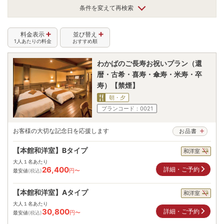
条件を変えて再検索
料金表示
並び替え
1人あたりの料金
おすすめ順
わかばのご長寿お祝いプラン（還
暦・古希・喜寿・傘寿・米寿・卒
寿）【禁煙】
朝・夕
プランコード：
0021
お客様の大切な記念日を応援します
お品書
【本館和洋室】Bタイプ
和洋室
大人１名あたり
26,400
詳細・ご予約
円〜
最安値
(税込)
【本館和洋室】Aタイプ
和洋室
大人１名あたり
30,800
詳細・ご予約
円〜
最安値
(税込)