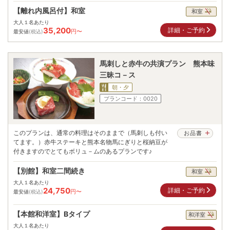
【離れ内風呂付】和室
和室
大人１名あたり
35,200
詳細・ご予約
円〜
最安値
(税込)
馬刺しと赤牛の共演プラン 熊本味
三昧コ－ス
朝・夕
プランコード：
0020
このプランは、通常の料理はそのままで（馬刺しも付い
お品書
てます。）赤牛ステーキと熊本名物馬にぎりと桜納豆が
付きますのでとてもボリュ－ムのあるプランです♪
【別館】和室二間続き
和室
大人１名あたり
24,750
詳細・ご予約
円〜
最安値
(税込)
【本館和洋室】Bタイプ
和洋室
大人１名あたり