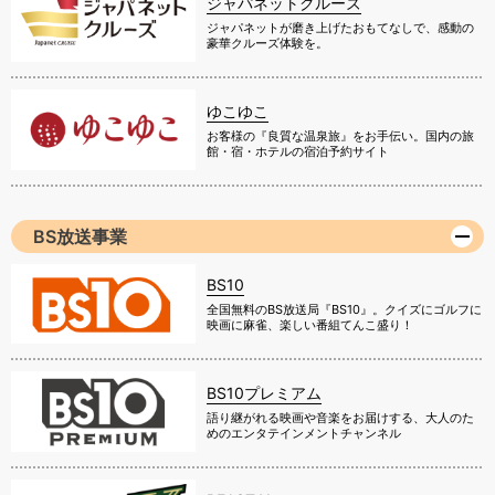
ジャパネットクルーズ
ジャパネットが磨き上げたおもてなしで、感動の
豪華クルーズ体験を。
ゆこゆこ
お客様の『良質な温泉旅』をお手伝い。国内の旅
館・宿・ホテルの宿泊予約サイト
BS放送事業
BS10
全国無料のBS放送局『BS10』。クイズにゴルフに
映画に麻雀、楽しい番組てんこ盛り！
BS10プレミアム
語り継がれる映画や音楽をお届けする、大人のた
めのエンタテインメントチャンネル