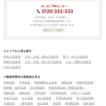
ゆこゆこ予約センター
0120-333-333
※年中無休（9:00～21:00受付）。
年末年始も営業時間は通常通りです。
※17時以降および土日は特に混み合います。
宿コード：
5523
○エリアから宿を探す
熊本の温泉宿
玉名・山鹿・菊池の温泉宿
黒川・杖立の温泉宿
阿蘇の温泉宿
八代・水俣・湯の児の温泉宿
人吉・球磨の温泉宿
天草の温泉宿
○都道府県内の温泉地を見る
松島温泉
牛深温泉
阿蘇健康火山温泉
地獄温泉
阿蘇内牧温泉
南阿蘇 栃木温泉
湯の鶴温泉
阿蘇高森温泉（阿蘇温泉郷）
阿蘇温泉
城南温泉
天草温泉
天草柳港温泉
天草パール温泉
日奈久温泉
白川温泉
浜の湯温泉
天草松島温泉
南小国温泉郷
赤瀬温泉
一勝地温泉
産山温泉
扇温泉
御湯船温泉
金桁温泉