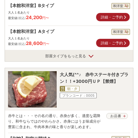
【本館和洋室】Bタイプ
和洋室
大人１名あたり
24,200
詳細・ご予約
円〜
最安値
(税込)
【本館和洋室】Aタイプ
和洋室
大人１名あたり
28,600
詳細・ご予約
円〜
最安値
(税込)
部屋タイプをもっと見る
大人気(^^♪ 赤牛ステーキ付きプラ
ン！！+3000円ＵＰ【禁煙】
朝・夕
プランコード：
0005
赤牛とは・・・その名の通り、赤身が多く、適度な霜降
お品書
り。和牛ならではのやわらかさ。赤身にはうま味成分が
豊富に含まれ、牛肉本来の味と香りが楽しめます。