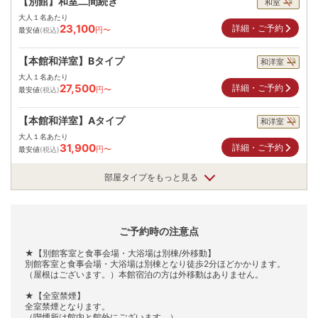
【別館】和室二間続き
和室
大人１名あたり
23,100
詳細・ご予約
円〜
最安値
(税込)
【本館和洋室】Bタイプ
和洋室
大人１名あたり
27,500
詳細・ご予約
円〜
最安値
(税込)
【本館和洋室】Aタイプ
和洋室
大人１名あたり
31,900
詳細・ご予約
円〜
最安値
(税込)
部屋タイプをもっと見る
ご予約時の注意点
★【別館客室と食事会場・大浴場は別棟/外移動】
別館客室と食事会場・大浴場は別棟となり徒歩2分ほどかかります。
（屋根はございます。）本館宿泊の方は外移動はありません。
★【全室禁煙】
全室禁煙となります。
（喫煙所は館内と館外にございます。）