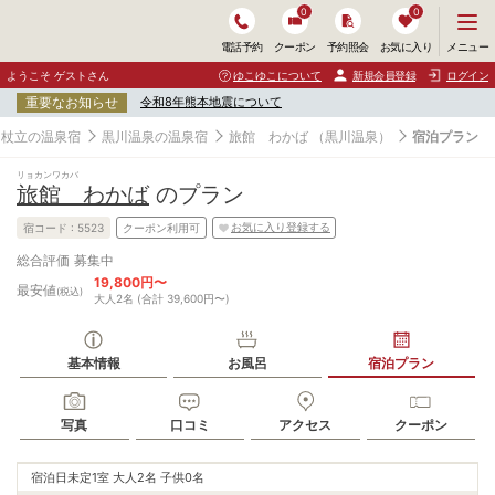
0
0
メ
メニュー
電話予約
クーポン
予約照会
お気に入り
ニ
ュ
ようこそ ゲストさん
ゆこゆこについて
新規会員登録
ログイン
ー
重要なお知らせ
令和8年熊本地震について
を
開
・杖立の温泉宿
黒川温泉の温泉宿
旅館 わかば
（黒川温泉）
宿泊プラン
く
リョカンワカバ
旅館 わかば
のプラン
お気に入り登録する
宿コード :
5523
クーポン利用可
募集中
総合評価
19,800円〜
最安値
(税込)
大人2名 (合計 39,600円〜)
基本情報
お風呂
宿泊プラン
写真
口コミ
アクセス
クーポン
宿泊日未定
1室 大人2名 子供0名