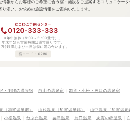
な情報からお客様のご希望に合う宿・施設をご提案するコミュニケータ
寄り添い、お求めの施設情報をご案内いたします。
ゆこゆこ予約センター
0120-333-333
※年中無休（9:00～21:00受付）。
年末年始も営業時間は通常通りです。
※17時以降および土日は特に混み合います。
宿コード：
0280
沢・羽咋の温泉宿
白山の温泉宿
加賀・小松・辰口の温泉宿
泉（加賀温泉郷）
山代温泉（加賀温泉郷）
山中温泉（加賀温泉
小松温泉
ねぶた温泉
粟津温泉
辰口温泉
志賀の郷温泉