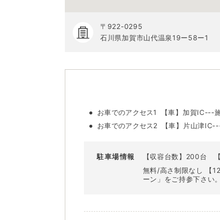
〒922-0295
石川県加賀市山代温泉19ー58ー1
お車でのアクセス1
【車】加賀IC---施
お車でのアクセス2
【車】片山津IC--
駐車場情報
【収容台数】200台
無料/高さ制限なし 【
ーン」をご持参下さい