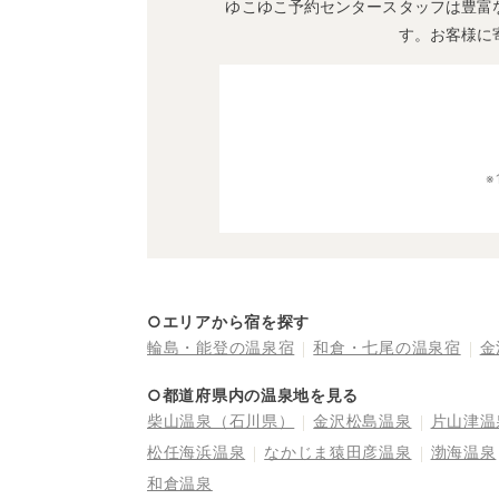
ゆこゆこ予約センタースタッフは豊富
す。お客様に
○エリアから宿を探す
輪島・能登の温泉宿
和倉・七尾の温泉宿
金
○都道府県内の温泉地を見る
柴山温泉（石川県）
金沢松島温泉
片山津温
松任海浜温泉
なかじま猿田彦温泉
渤海温泉
和倉温泉