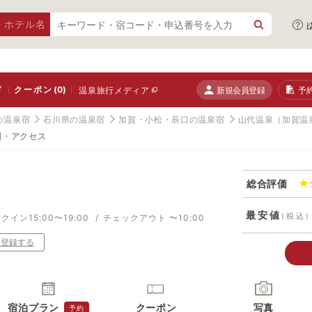
・ホテル名
ド
クーポン
(0)
新規会員登録
予
温泉旅行メディア
の温泉宿
石川県の温泉宿
加賀・小松・辰口の温泉宿
山代温泉（加賀温
図・アクセス
総合評価
図
最安値
(税込)
クイン15:00〜19:00
チェックアウト 〜10:00
り登録する
宿泊プラン
クーポン
写真
予約