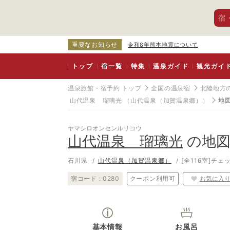
宿
重要なお知らせ
令和8年熊本地震について
トップ
宿一覧
特集
温泉ガイド
観光ガイ
温泉旅館・宿予約 トップ
全国の温泉宿
北陸地方
山代温泉 瑠璃光
（山代温泉（加賀温泉郷））
地
ヤマシロオンセンルリコウ
山代温泉 瑠璃光
の地
石川県
山代温泉（加賀温泉郷）
[全116室]
チェッ
宿コード :
0280
クーポン利用可
お気に入
基本情報
お風呂