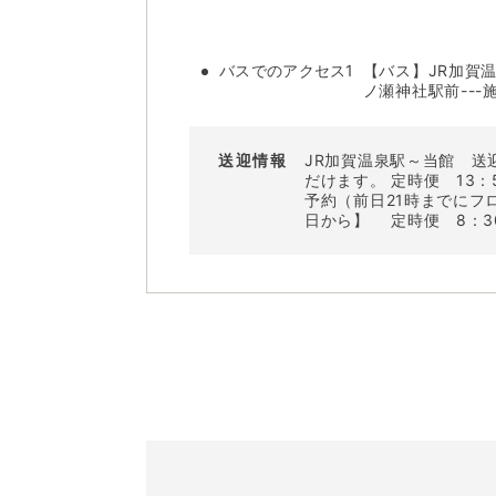
バスでのアクセス1
【バス】JR加賀
ノ瀬神社駅前---施
送迎情報
JR加賀温泉駅～当館 送
だけます。 定時便 13：
予約（前日21時までにフロン
日から】 定時便 8：30 /