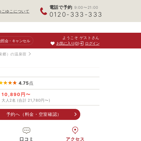
電話で予約
9:00〜21:00
ゆこゆこについて
0120-333-333
ようこそ ゲストさん
約照会
・キャンセル
お気に入り
0
ログイン
泉郷）の温泉宿
4.75
点
10,890円〜
大人2名 (合計 21,780円〜)
予約へ（料金・空室確認）
口コミ
アクセス