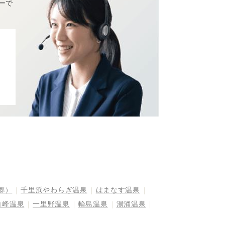
ーで
郷）
千里浜やわらぎ温泉
はまなす温泉
白峰温泉
一里野温泉
輪島温泉
湯涌温泉