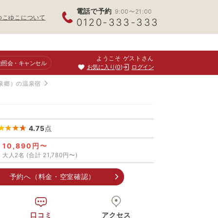
電話で予約
9:00〜21:00
ゆこゆこについて
0120-333-333
ようこそ ゲストさん
約照会
・キャンセル
お気に入り
0
ログイン
泉郷）の温泉宿
4.75
点
10,890円〜
大人2名 (合計 21,780円〜)
予約へ（料金・空室確認）
口コミ
アクセス