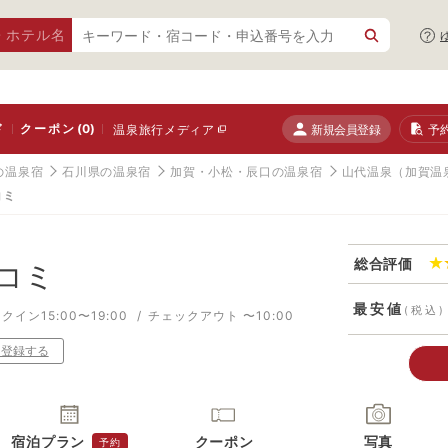
・ホテル名
ド
クーポン
(0)
新規会員登録
予
温泉旅行メディア
の温泉宿
石川県の温泉宿
加賀・小松・辰口の温泉宿
山代温泉（加賀温
コミ
総合評価
コミ
最安値
(税込)
クイン15:00〜19:00
チェックアウト 〜10:00
り登録する
宿泊プラン
クーポン
写真
予約