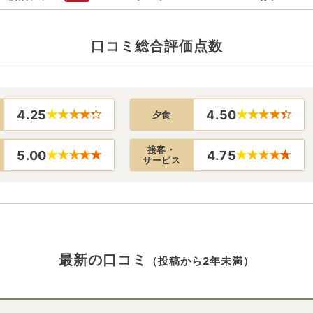
口コミ総合評価点数
4.25
4.50
夕食
接客・
5.00
4.75
サービス
最新の口コミ
（投稿から2年未満）