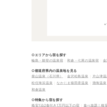
○エリアから宿を探す
輪島・能登の温泉宿
和倉・七尾の温泉宿
金
○都道府県内の温泉地を見る
柴山温泉（石川県）
金沢松島温泉
片山津温
松任海浜温泉
なかじま猿田彦温泉
渤海温泉
和倉温泉
○特集から宿を探す
格安1泊2食付き1万円以下の宿
食べ放題！格