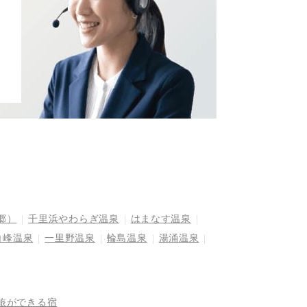
郷）
千里浜やわらぎ温泉
はまなす温泉
白峰温泉
一里野温泉
輪島温泉
湯涌温泉
旅ができる宿