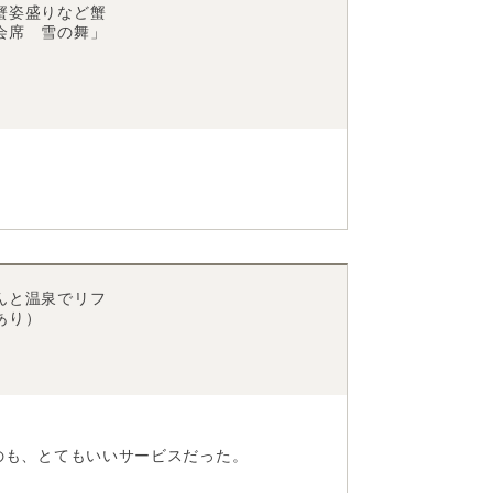
蟹姿盛りなど蟹
会席 雪の舞」
んと温泉でリフ
あり）
のも、とてもいいサービスだった。