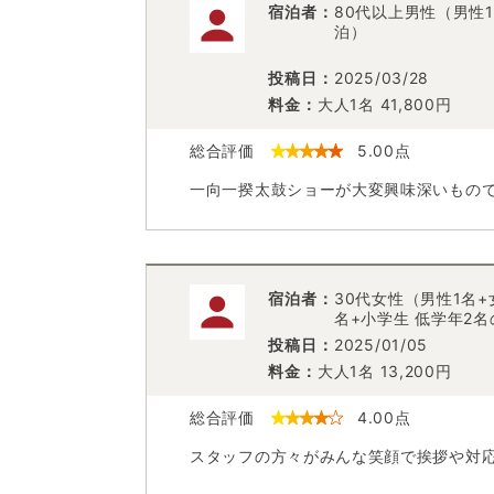
宿泊者：
80代以上男性（男性1
泊）
投稿日：
2025/03/28
料金：
大人1名
41,800
円
総合評価
5.00
点
一向一揆太鼓ショーが大変興味深いもの
宿泊者：
30代女性（男性1名+
名+小学生 低学年2
投稿日：
2025/01/05
料金：
大人1名
13,200
円
総合評価
4.00
点
スタッフの方々がみんな笑顔で挨拶や対応