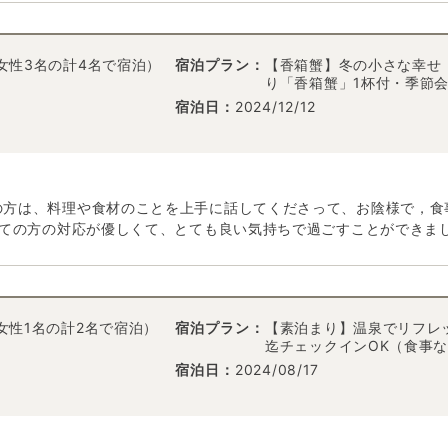
+女性3名の計4名で宿泊）
宿泊プラン：
【香箱蟹】冬の小さな幸せ
り「香箱蟹」1杯付・季節
宿泊日：
2024/12/12
の方は、料理や食材のことを上手に話してくださって、お陰様で，食
べての方の対応が優しくて、とても良い気持ちで過ごすことができま
女性1名の計2名で宿泊）
宿泊プラン：
【素泊まり】温泉でリフレッ
迄チェックインOK（食事
宿泊日：
2024/08/17