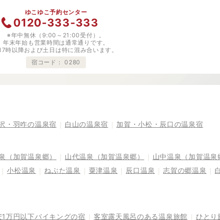
ゆこゆこ予約センター
0120-333-333
※年中無休（9:00～21:00受付）。
年末年始も営業時間は通常通りです。
※17時以降および土日は特に混み合います。
宿コード：
0280
沢・羽咋の温泉宿
白山の温泉宿
加賀・小松・辰口の温泉宿
泉（加賀温泉郷）
山代温泉（加賀温泉郷）
山中温泉（加賀温泉
小松温泉
ねぶた温泉
粟津温泉
辰口温泉
志賀の郷温泉
安1万円以下バイキングの宿
客室露天風呂のある温泉旅館
ひとり