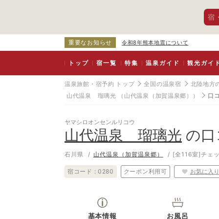
宿
重要なお知らせ
令和8年熊本地震について
トップ
宿一覧
特集
温泉ガイド
観光ガイ
温泉旅館・宿予約 トップ
全国の温泉宿
北陸地方
山代温泉 瑠璃光
（山代温泉（加賀温泉郷））
口
ヤマシロオンセンルリコウ
山代温泉 瑠璃光
の口
石川県
山代温泉（加賀温泉郷）
[全116室]
チェッ
宿コード :
0280
クーポン利用可
お気に入
基本情報
お風呂