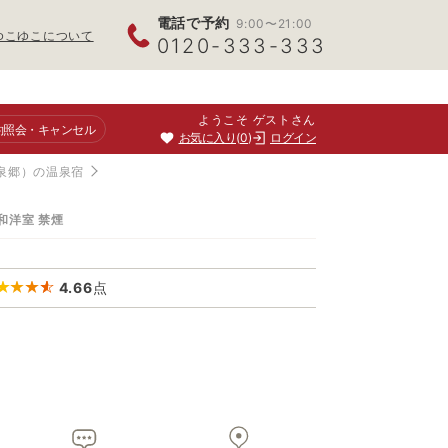
電話で予約
9:00〜21:00
ゆこゆこについて
0120-333-333
ようこそ ゲストさん
約照会
・キャンセル
お気に入り
0
ログイン
泉郷）の温泉宿
和洋室 禁煙
4.66
点