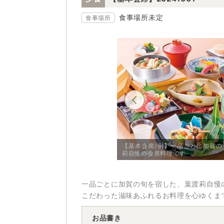
食事場所未定
食事場所
【基本会席/例】一品ごとに加賀の
【楓の棟 Aタイプ】スイート和洋室 禁煙/例
】
莉自慢の会席料理です
一品ごとに加賀の旬を宿した、葉渡莉自慢
こだわった滋味あふれるお料理を心ゆくま
お品書き