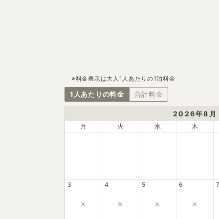
※料金表示は大人1人あたりの1泊料金
1人あたりの料金
合計料金
2026
年
8
月
月
火
水
木
3
4
5
6
×
×
×
×