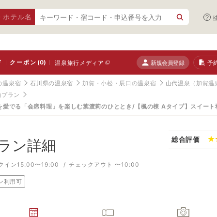
・ホテル名
ド
クーポン
(0)
新規会員登録
予
温泉旅行メディア
の温泉宿
石川県の温泉宿
加賀・小松・辰口の温泉宿
山代温泉（加賀温
泊プラン
を愛でる「会席料理」を楽しむ葉渡莉のひととき/【楓の棟 Aタイプ】スイート
総合評価
ラン詳細
イン15:00〜19:00
チェックアウト 〜10:00
ン利用可