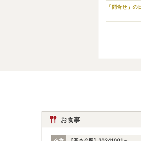
「問合せ」の
お食事
夕食
【基本会席】20241001～