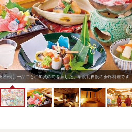
会席/例】一品ごとに加賀の旬を宿した、葉渡莉自慢の会席料理です