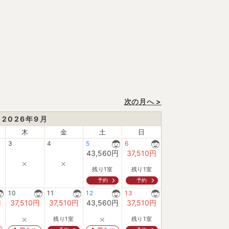
次の月へ >
2026
年
9
月
木
金
土
日
3
4
5
6
43,560
円
37,510
円
×
×
残り1室
残り1室
予約
予約
10
11
12
13
円
37,510
円
37,510
円
43,560
円
37,510
円
×
×
残り1室
残り1室