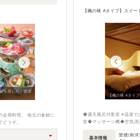
【楓の棟 Aタイプ】スイー
旬を宿した、葉渡
【楓の棟 Aタイプ】スイート和洋室 禁煙/例
【楓の棟 Aタイ
【基本会席/例】
◆露天風呂付客室 ※温泉
の会席料理。 地元の食材に
室◆マッサージ機◆空気清
でどうぞ。
禁煙/和洋
基本情報