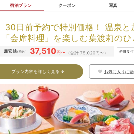
宿泊プラン
クーポン
写真
】30日前予約で特別価格！ 温泉
る「会席料理」を楽しむ葉渡莉のひ
37,510
最安値
夕朝食付
(税込)
円〜
(合計 75,020円〜)
プラン内容を詳しく見る
お気に入りに登