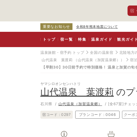
宿
重要なお知らせ
令和8年熊本地震について
トップ
宿一覧
特集
温泉ガイド
観光ガイ
温泉旅館・宿予約 トップ
全国の温泉宿
北陸地方
山代温泉 葉渡莉
（山代温泉（加賀温泉郷））
宿
【早割30】30日前予約で特別価格！ 温泉と加賀の旬
ヤマシロオンセンハトリ
山代温泉 葉渡莉
のプ
石川県
山代温泉（加賀温泉郷）
[全67室]
チェック
宿コード :
0297
プランコード :
0046
クーポ