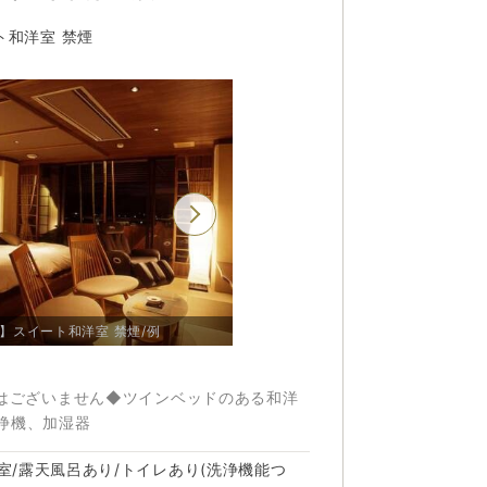
ト和洋室 禁煙
【基本会席/例】一品ごとに加賀の旬を宿した、葉渡
プ】スイート和洋室 禁煙/例
【楓の棟 Aタイプ】スイート和洋室 禁
莉自慢の会席料理です
【基本会席/例】
ではございません◆ツインベッドのある和洋
浄機、加湿器
室/露天風呂あり/トイレあり(洗浄機能つ