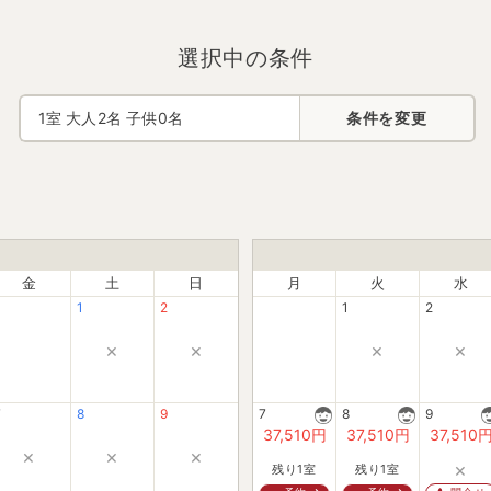
選択中の条件
1
室 大人
2
名 子供
0
名
条件を変更
金
土
日
月
火
水
1
2
1
2
×
×
×
×
7
8
9
7
8
9
37,510
円
37,510
円
37,510
×
×
×
×
残り1室
残り1室