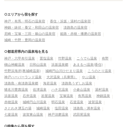
○エリアから宿を探す
神戸・有馬・明石の温泉宿
香住・浜坂・湯村の温泉宿
神鍋・鉢伏・養父・和田山の温泉宿
淡路島の温泉宿
尼崎・宝塚・三田・篠山の温泉宿
姫路・赤穂・播磨の温泉宿
城崎・竹野・豊岡の温泉宿
○都道府県内の温泉地を見る
神戸・六甲布引温泉
置塩温泉
竹野温泉
こうでら温泉
有野
槇山神籬温泉
日和山温泉
浜坂温泉郷
あまるべ温泉(香住)
竹野浜海岸(奥城崎温泉)
城崎円山川ひだまり温泉
こうのとり温泉
神戸ハーバーランド温泉
大沢温泉（兵庫県）
やぶ温泉
淡路島・南淡路温泉郷
海若温泉
淡路島うずしお温泉
猪名川豊壽温泉
佐津温泉
ハチ北温泉
小倉山温泉
湯村温泉
浜坂温泉
石井温泉
岩屋温泉
宝塚温泉
有馬温泉
神鍋温泉
赤穂温泉
城崎円山川温泉
明石温泉
石道温泉
波賀温泉
さとわき湧玉の湯
城崎温泉
塩田温泉
淡路島・洲本温泉
七釜温泉
波賀東山温泉
神戸須磨温泉
武田尾温泉
○特集から宿を探す