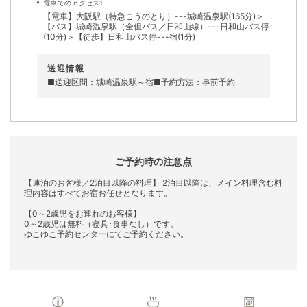
電車でのアクセス1
【電車】大阪駅（特急こうのとり）---城崎温泉駅(165分)＞
【バス】城崎温泉駅（全但バス／日和山線）---日和山バス停
(10分)＞【徒歩】日和山バス停---宿(1分)
送迎情報
■送迎区間：城崎温泉駅～宿■予約方法：事前予約
ご予約時の注意点
【連泊のお客様／2泊目以降の料理】 2泊目以降は、メイン料理含む料
理内容はすべてお宿お任せとなります。
【0～2歳児をお連れのお客様】
0～2歳児は無料（寝具･食事なし）です。
ゆこゆこ予約センターにてご予約ください。