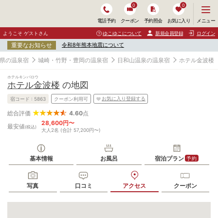
0
0
メ
メニュー
電話予約
クーポン
予約照会
お気に入り
ニ
ュ
ようこそ ゲストさん
ゆこゆこについて
新規会員登録
ログイン
ー
重要なお知らせ
令和8年熊本地震について
を
開
県の温泉宿
城崎・竹野・豊岡の温泉宿
日和山温泉の温泉宿
ホテル金波楼
く
ホテルキンパロウ
ホテル金波楼
の地図
お気に入り登録する
宿コード :
5863
クーポン利用可
4.60
点
総合評価
28,600円〜
最安値
(税込)
大人2名 (合計 57,200円〜)
基本情報
お風呂
宿泊プラン
予約
写真
口コミ
アクセス
クーポン