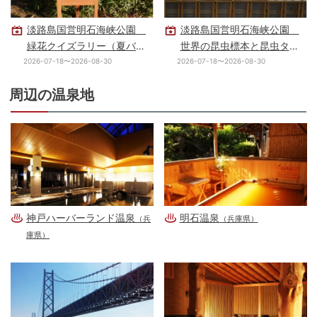
淡路島国営明石海峡公園
淡路島国営明石海峡公園
緑花クイズラリー（夏バー
世界の昆虫標本と昆虫タペ
ジョン）
ストリーの展示
2026-07-18〜2026-08-30
2026-07-18〜2026-08-30
周辺の温泉地
神戸ハーバーランド温泉
明石温泉
（兵
（兵庫県）
庫県）