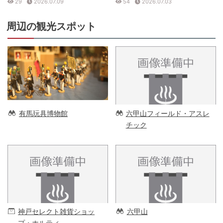
29
2026.07.09
54
2026.07.03
周辺の観光スポット
有馬玩具博物館
六甲山フィールド・アスレ
チック
神戸セレクト雑貨ショッ
六甲山
プ・ホルティ