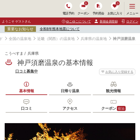
0
0
メ
メニュー
電話予約
クーポン
予約照会
お気に入り
ニ
ュ
ようこそ ゲストさん
ゆこゆこについて
新規会員登録
ログイン
ー
重要なお知らせ
令和8年熊本地震について
を
開
ド
全国の温泉地
近畿（関西）の温泉地
兵庫県の温泉地
神戸須磨温泉
く
こうべすま
兵庫県
神戸須磨温泉の基本情報
口コミ募集中
お気に入り登録する
基本情報
日帰り温泉
観光情報
口コミ
アクセス
クーポン
宿泊