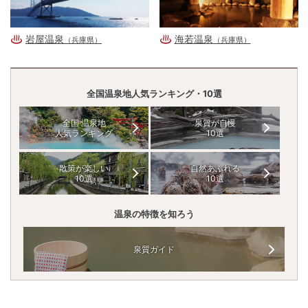
岩屋温泉
海若温泉
（兵庫県）
（兵庫県）
全国温泉地人気ランキング・10選
全国 温泉地
泉質が自慢
人気ランキング
10選
散策が楽しい
自然あふれる
10選
10選
温泉の特徴を知ろう
泉質ガイド