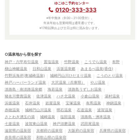
ゆこゆこ予約センター
0120-333-333
※年中無休（9:00～21:00受付）。
年末年始も営業時間は通常通りです。
※17時以降および土日は特に混み合います。
○温泉地から宿を探す
神戸・六甲布引温泉
置塩温泉
竹野温泉
こうでら温泉
有野
槇山神籬温泉
日和山温泉
浜坂温泉郷
あまるべ温泉(香住)
竹野浜海岸(奥城崎温泉)
城崎円山川ひだまり温泉
こうのとり温泉
神戸ハーバーランド温泉
大沢温泉（兵庫県）
やぶ温泉
淡路島・南淡路温泉郷
海若温泉
淡路島うずしお温泉
猪名川豊壽温泉
佐津温泉
ハチ北温泉
小倉山温泉
湯村温泉
浜坂温泉
石井温泉
岩屋温泉
宝塚温泉
有馬温泉
神鍋温泉
赤穂温泉
城崎円山川温泉
明石温泉
石道温泉
波賀温泉
さとわき湧玉の湯
城崎温泉
塩田温泉
淡路島・洲本温泉
七釜温泉
波賀東山温泉
神戸須磨温泉
武田尾温泉
滋賀県の温泉宿
京都府の温泉宿
大阪府の温泉宿
兵庫県の温泉宿
奈良県の温泉宿
和歌山県の温泉宿