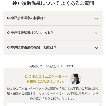
神戸須磨温泉
について よくあるご質問
Q.神戸須磨温泉の特徴は？
A.
温泉・お湯の特徴は
さらさら
しており、温泉地の雰囲気は
Q.神戸須磨温泉はどこにある？
「静か・落ち着いた」「アクセスが便利」「近くに観光地
あり」
と言われています。
神戸須磨温泉
の口コミ情報の詳細は
こちら
。
A.
神戸須磨温泉
は、
兵庫県神戸市須磨区須磨寺町
にありま
Q.神戸須磨温泉の泉質・効能は？
す。
車でお越しの方は、月見山ICから車で約5分。
電車でお越しの方は、須磨寺駅から徒歩約6分。
A.
泉質は
ラジウム泉
などで、効能は
神経痛、婦人病、胃腸
神戸須磨温泉
のアクセス情報の詳細は
こちら
。
病、冷え性
などと言われています。
※掲載している写真はイメージです。
ゆこゆこコミュニケーターへ
お気軽にご相談ください。
ゆこゆこ予約センタースタッフは豊富な情報からお客様のご希望に合う
宿・施設をご提案するコミュニケーターです。お客様に寄り添い、お求
めの施設情報をご案内いたします。