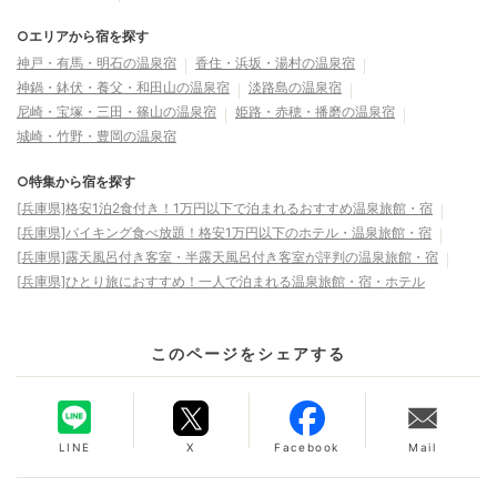
○エリアから宿を探す
神戸・有馬・明石の温泉宿
香住・浜坂・湯村の温泉宿
神鍋・鉢伏・養父・和田山の温泉宿
淡路島の温泉宿
尼崎・宝塚・三田・篠山の温泉宿
姫路・赤穂・播磨の温泉宿
城崎・竹野・豊岡の温泉宿
○特集から宿を探す
[兵庫県]格安1泊2食付き！1万円以下で泊まれるおすすめ温泉旅館・宿
[兵庫県]バイキング食べ放題！格安1万円以下のホテル・温泉旅館・宿
[兵庫県]露天風呂付き客室・半露天風呂付き客室が評判の温泉旅館・宿
[兵庫県]ひとり旅におすすめ！一人で泊まれる温泉旅館・宿・ホテル
このページをシェアする
LINE
X
Facebook
Mail