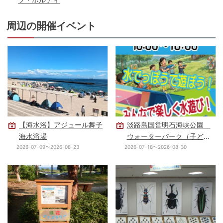
周辺の開催イベント
【海水浴】アジュール舞子
淡路島国営明石海峡公園
海水浴場
ウォーターパーク（子ども
の水遊び場）
2026-07-09〜2026-08-23
2026-07-18〜2026-08-30