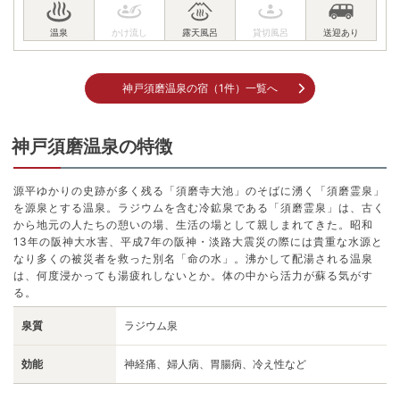
神戸須磨温泉の宿（1件）一覧へ
神戸須磨温泉の特徴
源平ゆかりの史跡が多く残る「須磨寺大池」のそばに湧く「須磨霊泉」
を源泉とする温泉。ラジウムを含む冷鉱泉である「須磨霊泉」は、古く
から地元の人たちの憩いの場、生活の場として親しまれてきた。昭和
13年の阪神大水害、平成7年の阪神・淡路大震災の際には貴重な水源と
なり多くの被災者を救った別名「命の水」。沸かして配湯される温泉
は、何度浸かっても湯疲れしないとか。体の中から活力が蘇る気がす
る。
泉質
ラジウム泉
効能
神経痛、婦人病、胃腸病、冷え性など