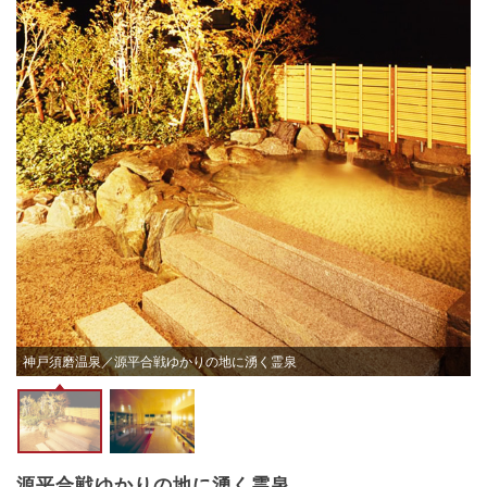
神戸須磨温泉／源平合戦ゆかりの地に湧く霊泉
源平合戦ゆかりの地に湧く霊泉