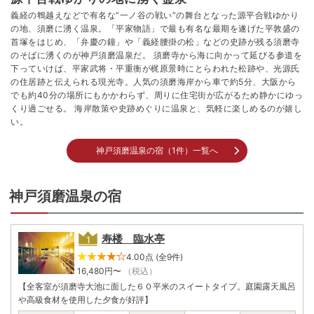
義経の鵯越えなどで有名な“一ノ谷の戦い”の舞台となった源平合戦ゆかり
の地、須磨に湧く温泉。「平家物語」で最も有名な最期を遂げた平敦盛の
首塚をはじめ、「弁慶の鐘」や「義経腰掛の松」などの史跡が残る須磨寺
のそばに湧くのが神戸須磨温泉だ。 須磨寺から海に向かって延びる参道を
下っていけば、平家武将・平重衡が梶原景時にとらわれた松跡や、光源氏
の住居跡と伝えられる現光寺。人気の須磨海岸から車で約5分、大阪から
でも約40分の場所にもかかわらず、周りに住宅街が広がるため静かにゆっ
くり過ごせる。 海岸散策や史跡めぐりに温泉と、気軽に楽しめるのが嬉し
い。
神戸須磨温泉の宿（1件）一覧へ
神戸須磨温泉の宿
寿楼 臨水亭
4.00点 (全9件)
16,480
円〜
（税込）
【全客室が須磨寺大池に面した６０平米のスイートタイプ。庭園露天風呂
や高級食材を使用した夕食が好評】