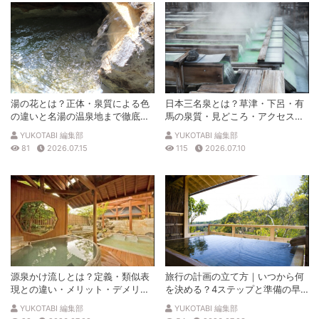
湯の花とは？正体・泉質による色
日本三名泉とは？草津・下呂・有
の違いと名湯の温泉地まで徹底解
馬の泉質・見どころ・アクセスを
説
徹底解説
YUKOTABI 編集部
YUKOTABI 編集部
81
2026.07.15
115
2026.07.10
源泉かけ流しとは？定義・類似表
旅行の計画の立て方｜いつから何
現との違い・メリット・デメリッ
を決める？4ステップと準備の早
トを解説
見表
YUKOTABI 編集部
YUKOTABI 編集部