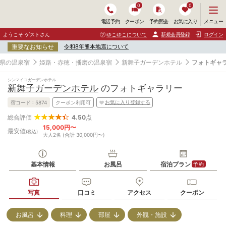
0
0
メ
メニュー
電話予約
クーポン
予約照会
お気に入り
ニ
ュ
ようこそ ゲストさん
ゆこゆこについて
新規会員登録
ログイン
ー
重要なお知らせ
令和8年熊本地震について
を
開
県の温泉宿
姫路・赤穂・播磨の温泉宿
新舞子ガーデンホテル
フォトギャ
く
シンマイコガーデンホテル
新舞子ガーデンホテル
のフォトギャラリー
お気に入り登録する
宿コード :
5874
クーポン利用可
4.50
点
総合評価
15,000円〜
最安値
(税込)
大人2名 (合計 30,000円〜)
基本情報
お風呂
宿泊プラン
予約
写真
口コミ
アクセス
クーポン
お風呂
料理
部屋
外観・施設