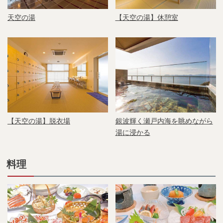
天空の湯
【天空の湯】休憩室
【天空の湯】脱衣場
銀波輝く瀬戸内海を眺めながら
湯に浸かる
料理