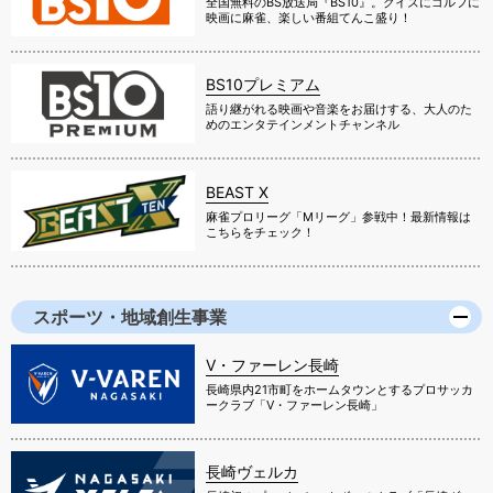
全国無料のBS放送局『BS10』。クイズにゴルフに
映画に麻雀、楽しい番組てんこ盛り！
BS10プレミアム
語り継がれる映画や音楽をお届けする、大人のた
めのエンタテインメントチャンネル
BEAST X
麻雀プロリーグ「Mリーグ」参戦中！最新情報は
こちらをチェック！
スポーツ・地域創生事業
V・ファーレン長崎
長崎県内21市町をホームタウンとするプロサッカ
ークラブ「V・ファーレン長崎」
長崎ヴェルカ