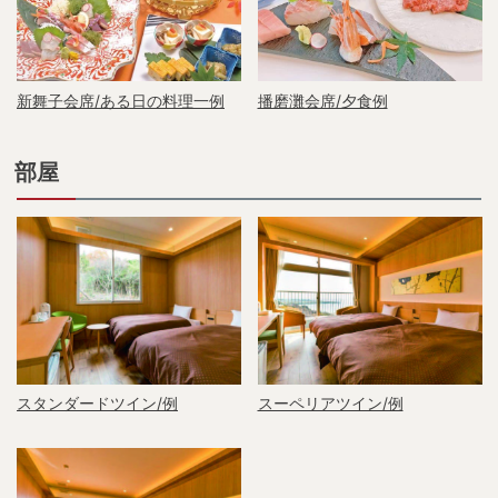
新舞子会席/ある日の料理一例
播磨灘会席/夕食例
部屋
スタンダードツイン/例
スーペリアツイン/例