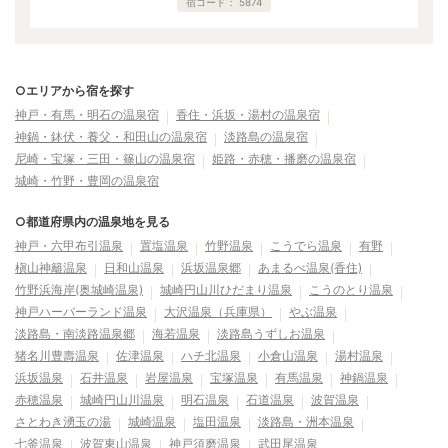
宿コード：
5874
○エリアから宿を探す
神戸・有馬・明石の温泉宿
香住・浜坂・湯村の温泉宿
神鍋・鉢伏・養父・和田山の温泉宿
淡路島の温泉宿
尼崎・宝塚・三田・篠山の温泉宿
姫路・赤穂・播磨の温泉宿
城崎・竹野・豊岡の温泉宿
○都道府県内の温泉地を見る
神戸・六甲布引温泉
置塩温泉
竹野温泉
こうでら温泉
有野
槇山神籬温泉
日和山温泉
浜坂温泉郷
あまるべ温泉(香住)
竹野浜海岸(奥城崎温泉)
城崎円山川ひだまり温泉
こうのとり温泉
神戸ハーバーランド温泉
大沢温泉（兵庫県）
やぶ温泉
淡路島・南淡路温泉郷
海若温泉
淡路島うずしお温泉
猪名川豊壽温泉
佐津温泉
ハチ北温泉
小倉山温泉
湯村温泉
浜坂温泉
石井温泉
岩屋温泉
宝塚温泉
有馬温泉
神鍋温泉
赤穂温泉
城崎円山川温泉
明石温泉
石道温泉
波賀温泉
さとわき湧玉の湯
城崎温泉
塩田温泉
淡路島・洲本温泉
七釜温泉
波賀東山温泉
神戸須磨温泉
武田尾温泉