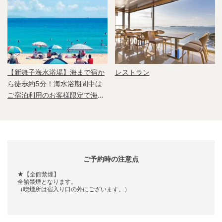
【新舞子海水浴場】海まで宿か
レストラン
ら徒歩約5分！海水浴期間中は
ご宿泊利用のお客様限定で海ま
での送迎有！※当日宿で要申込
(車に空きがなければお断りする
場合有)
ご予約時の注意点
★【全館禁煙】
全館禁煙となります。
（喫煙所は宿入り口の外にございます。）