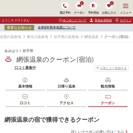
0
0
メ
メニュー
電話予約
クーポン
予約照会
お気に入り
ニ
ュ
ようこそ ゲストさん
ゆこゆこについて
新規会員登録
ログイン
ー
重要なお知らせ
令和8年熊本地震について
を
開
全国の温泉地
東北の温泉地
岩手県の温泉地
網張温泉
クーポン(宿泊)
く
あみはり
岩手県
網張温泉のクーポン(宿泊)
口コミ募集中
お気に入り登録する
基本情報
日帰り温泉
観光情報
口コミ
アクセス
クーポン
網張温泉の宿で獲得できるクーポン
詳しいクーポンの使い方はこちら