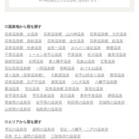
※17時以降および土日は特に混み合います。
○温泉地から宿を探す
花巻温泉郷 台温泉
花巻温泉郷 山の神温泉
花巻温泉郷 大沢温泉
花巻温泉郷 新鉛温泉
花巻温泉郷 金矢温泉
花巻温泉郷 鉛温泉
花巻温泉郷 松倉温泉
金田一温泉
みちのく城址温泉
巣郷温泉
千貫石温泉
トーカン岩手山温泉
平泉温泉
松川温泉
厳美渓温泉
薬師堂温泉
永岡温泉
東八幡平温泉
高倉山温泉
宝竜温泉
安比高原温泉郷
一関温泉郷
祭畤温泉
あづまね温泉
渡り温泉（花巻温泉郷）
大船渡温泉
岩手山焼走り温泉
鶯宿温泉
花巻温泉郷 志戸平温泉
瀬美温泉
つなぎ温泉
八幡平温泉郷
夏油温泉
安比温泉
花巻温泉郷 花巻温泉
新安比温泉
岩手湯本温泉
雫石高倉温泉
湯川温泉
奥州平泉温泉
網張温泉
青森県の温泉宿
岩手県の温泉宿
秋田県の温泉宿
宮城県の温泉宿
山形県の温泉宿
福島県の温泉宿
○エリアから宿を探す
雫石の温泉宿
盛岡の温泉宿
安比・八幡平・二戸の温泉宿
花巻･北上･遠野の温泉宿
三陸海岸の温泉宿