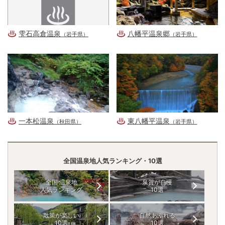
雫石高倉温泉
八幡平温泉郷
（岩手県）
（岩手県）
一本松温泉
東八幡平温泉
（秋田県）
（岩手県）
全国温泉地人気ランキング・10選
全国 温泉地
泉質が自慢
人気ランキング
10選
散策が楽しい
自然あふれる
10選
10選