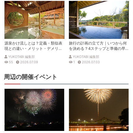
源泉かけ流しとは？定義・類似表
旅行の計画の立て方｜いつから何
現との違い・メリット・デメリッ
を決める？4ステップと準備の早
トを解説
見表
YUKOTABI 編集部
YUKOTABI 編集部
55
2026.07.09
1
2026.07.03
周辺の開催イベント