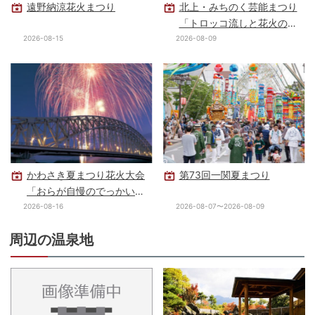
遠野納涼花火まつり
北上・みちのく芸能まつり
「トロッコ流しと花火の夕
べ」
2026-08-15
2026-08-09
かわさき夏まつり花火大会
第73回一関夏まつり
「おらが自慢のでっかい花
火」
2026-08-16
2026-08-07〜2026-08-09
周辺の温泉地