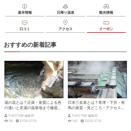
基本情報
日帰り温泉
観光情報
口コミ
アクセス
クーポン
おすすめの新着記事
湯の花とは？正体・泉質による色
日本三名泉とは？草津・下呂・有
の違いと名湯の温泉地まで徹底解
馬の泉質・見どころ・アクセスを
説
徹底解説
YUKOTABI 編集部
YUKOTABI 編集部
98
2026.07.15
142
2026.07.10