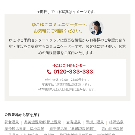
※掲載している写真はイメージです。
ゆこゆこコミュニケーターへ
お気軽にご相談ください。
ゆこゆこ予約センタースタッフは豊富な情報からお客様のご希望に合う
宿・施設をご提案するコミュニケーターです。お客様に寄り添い、お求
めの施設情報をご案内いたします。
ゆこゆこ予約センター
0120-333-333
※年中無休（9:00～21:00受付）。
年末年始も営業時間は通常通りです。
※17時以降および土日は特に混み合います。
○温泉地から宿を探す
養老温泉
奥美濃温泉郷 郡上温泉
岩寿温泉
馬瀬川温泉
柿野温泉
奥飛騨温泉郷 福地温泉
新平湯温泉（奥飛騨温泉郷）
高山龍神温泉