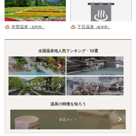
木曽温泉
下呂温泉
（長野県）
（岐阜県）
全国温泉地人気ランキング・10選
全国 温泉地
泉質が自慢
人気ランキング
10選
散策が楽しい
自然あふれる
10選
10選
温泉の特徴を知ろう
泉質ガイド