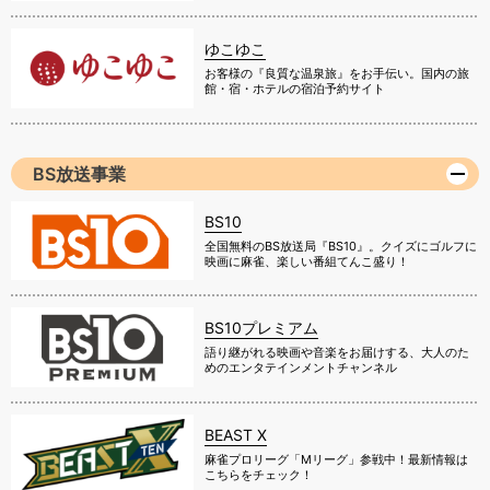
ゆこゆこ
お客様の『良質な温泉旅』をお手伝い。国内の旅
館・宿・ホテルの宿泊予約サイト
BS放送事業
BS10
全国無料のBS放送局『BS10』。クイズにゴルフに
映画に麻雀、楽しい番組てんこ盛り！
BS10プレミアム
語り継がれる映画や音楽をお届けする、大人のた
めのエンタテインメントチャンネル
BEAST X
麻雀プロリーグ「Mリーグ」参戦中！最新情報は
こちらをチェック！