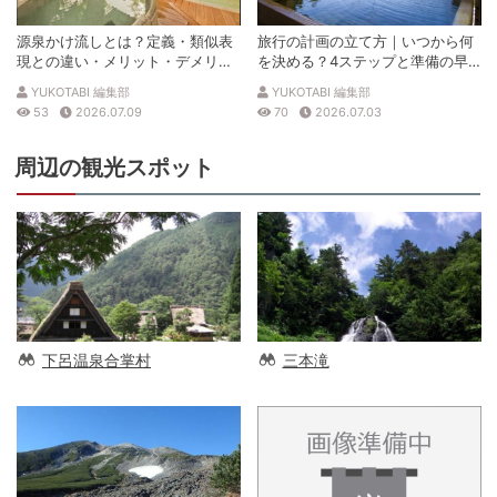
源泉かけ流しとは？定義・類似表
旅行の計画の立て方｜いつから何
現との違い・メリット・デメリッ
を決める？4ステップと準備の早
トを解説
見表
YUKOTABI 編集部
YUKOTABI 編集部
53
2026.07.09
70
2026.07.03
周辺の観光スポット
下呂温泉合掌村
三本滝