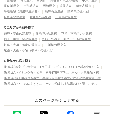
下呂温泉
福地温泉
白川郷
飛騨古川桃源郷温泉
中津川温泉
長良川温泉
恵那峡温泉
濁河温泉
湯屋温泉
新穂高温泉
平湯温泉（奥飛騨温泉郷）
飛騨高山温泉
静岡県の温泉宿
岐阜県の温泉宿
愛知県の温泉宿
三重県の温泉宿
○エリアから宿を探す
飛騨・高山の温泉宿
奥飛騨の温泉宿
下呂・南飛騨の温泉宿
郡上・美濃・関の温泉宿
恵那・多治見・可児・加茂の温泉宿
岐阜・大垣・養老の温泉宿
白川郷の温泉宿
尾張・犬山・小牧（岐阜）の温泉宿
○特集から宿を探す
[岐阜県]格安1泊2食付き！1万円以下で泊まれるおすすめ温泉旅館・宿
[岐阜県]バイキング食べ放題！格安1万円以下のホテル・温泉旅館・宿
[岐阜県]露天風呂付き客室・半露天風呂付き客室が評判の温泉旅館・宿
[岐阜県]ひとり旅におすすめ！一人で泊まれる温泉旅館・宿・ホテル
このページをシェアする