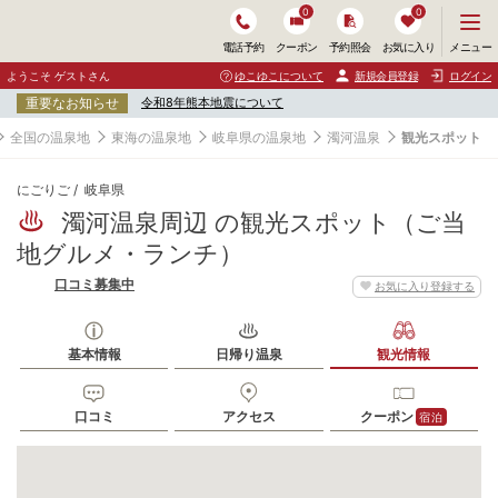
0
0
メ
メニュー
電話予約
クーポン
予約照会
お気に入り
ニ
ュ
ようこそ ゲストさん
ゆこゆこについて
新規会員登録
ログイン
ー
重要なお知らせ
令和8年熊本地震について
を
開
全国の温泉地
東海の温泉地
岐阜県の温泉地
濁河温泉
観光スポット
く
にごりご
岐阜県
濁河温泉周辺 の観光スポット（ご当
地グルメ・ランチ）
口コミ募集中
お気に入り登録する
基本情報
日帰り温泉
観光情報
口コミ
アクセス
クーポン
宿泊