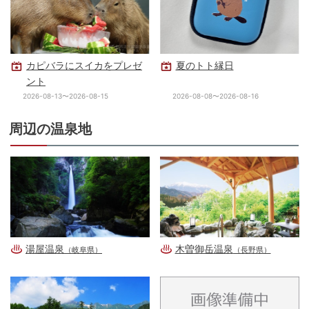
カピバラにスイカをプレゼ
夏のトト縁日
ント
2026-08-13〜2026-08-15
2026-08-08〜2026-08-16
周辺の温泉地
湯屋温泉
木曽御岳温泉
（岐阜県）
（長野県）