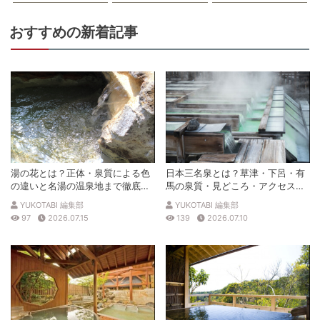
おすすめの新着記事
湯の花とは？正体・泉質による色
日本三名泉とは？草津・下呂・有
の違いと名湯の温泉地まで徹底解
馬の泉質・見どころ・アクセスを
説
徹底解説
YUKOTABI 編集部
YUKOTABI 編集部
97
2026.07.15
139
2026.07.10