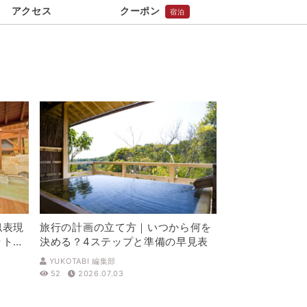
アクセス
クーポン
宿泊
似表現
旅行の計画の立て方｜いつから何を
ットを
決める？4ステップと準備の早見表
YUKOTABI 編集部
52
2026.07.03