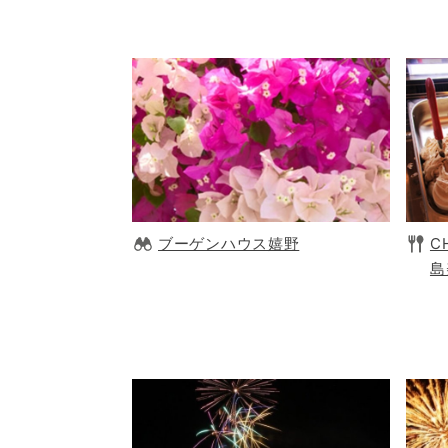
ブーゲンハウス嬉野
C
島