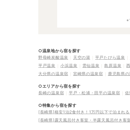
○温泉地から宿を探す
野母崎炭酸温泉
天空の湯
平戸たびら温泉
平戸温泉
小浜温泉
雲仙温泉
島原温泉
大分県の温泉宿
宮崎県の温泉宿
鹿児島県の
○エリアから宿を探す
長崎の温泉宿
平戸・松浦・田平の温泉宿
佐
○特集から宿を探す
[長崎県]格安1泊2食付き！1万円以下で泊まれ
[長崎県]露天風呂付き客室・半露天風呂付き客