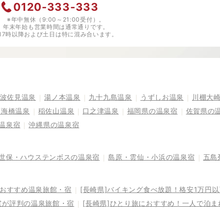
0120-333-333
※年中無休（9:00～21:00受付）。
年末年始も営業時間は通常通りです。
※17時以降および土日は特に混み合います。
波佐見温泉
湯ノ本温泉
九十九島温泉
うずしお温泉
川棚大
西海橋温泉
稲佐山温泉
口之津温泉
福岡県の温泉宿
佐賀県の
温泉宿
沖縄県の温泉宿
世保・ハウステンボスの温泉宿
島原・雲仙・小浜の温泉宿
五島
るおすすめ温泉旅館・宿
[長崎県]バイキング食べ放題！格安1万円
室が評判の温泉旅館・宿
[長崎県]ひとり旅におすすめ！一人で泊