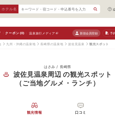
・ホテル名
ド
クーポン
(0)
新規会員登録
予
温泉旅行メディア
地
九州・沖縄の温泉地
長崎県の温泉地
波佐見温泉
観光スポット
はさみ
長崎県
波佐見温泉周辺 の観光スポット
（ご当地グルメ・ランチ）
観光情報
口コミ