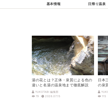
基本情報
日帰り温泉
湯の花とは？正体・泉質による色の
日本
違いと名湯の温泉地まで徹底解説
の泉
解説
YUKOTABI 編集部
YUK
79
2026.07.15
115