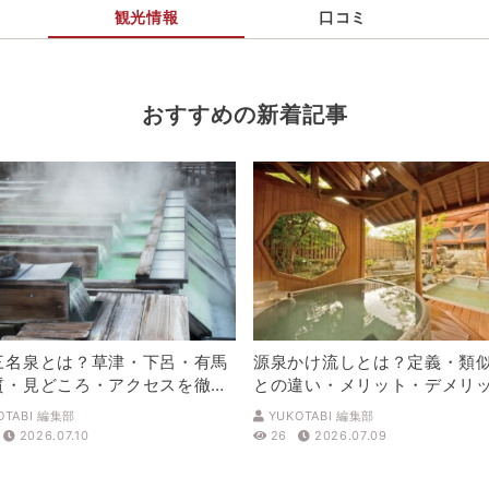
観光情報
口コミ
おすすめの新着記事
三名泉とは？草津・下呂・有馬
源泉かけ流しとは？定義・類
質・見どころ・アクセスを徹底
との違い・メリット・デメリ
解説
OTABI 編集部
YUKOTABI 編集部
2026.07.10
26
2026.07.09