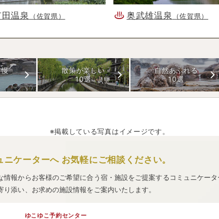
有田温泉
奥武雄温泉
（佐賀県）
（佐賀県）
自慢
散策が楽しい
自然あふれる
10選
10選
※掲載している写真はイメージです。
ュニケーターへ
お気軽にご相談ください。
な情報からお客様のご希望に合う宿・施設をご提案するコミュニケータ
寄り添い、お求めの施設情報をご案内いたします。
ゆこゆこ予約センター