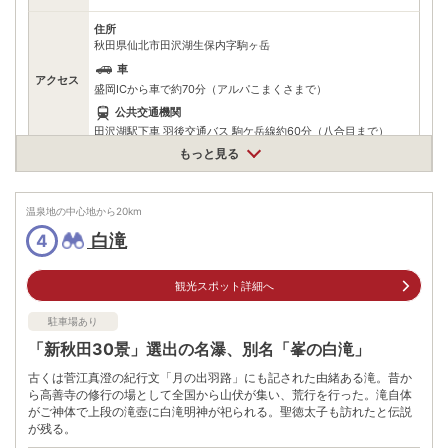
住所
秋田県仙北市田沢湖生保内字駒ヶ岳
車
アクセス
盛岡ICから車で約70分（アルパこまくさまで）
公共交通機関
田沢湖駅下車 羽後交通バス 駒ケ岳線約60分（八合目まで）
もっと見る
無料（200台）
駐車場
※アルパこまくさより八合目までは、路線バスへ乗り換え
温泉地の中心地から
20
km
電話番号
※お問合せ先：仙北市田沢湖観光情報センター「フォレイク」
白滝
4
※ 掲載情報は変更になる場合があります。最新の内容はご利用前にご自身でお
問合せください。
※ 料金情報は税込・税抜表記が混ざっております。正しい金額はご利用前にご
観光スポット詳細へ
自身でお問合せください。
駐車場あり
「新秋田30景」選出の名瀑、別名「峯の白滝」
古くは菅江真澄の紀行文「月の出羽路」にも記された由緒ある滝。昔か
ら高善寺の修行の場として全国から山伏が集い、荒行を行った。滝自体
がご神体で上段の滝壺に白滝明神が祀られる。聖徳太子も訪れたと伝説
が残る。