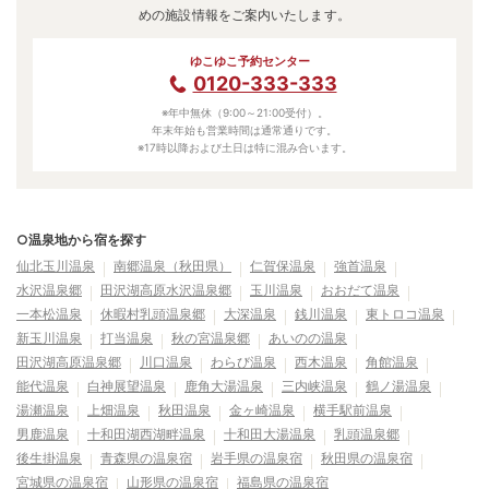
めの施設情報をご案内いたします。
ゆこゆこ予約センター
0120-333-333
※年中無休（9:00～21:00受付）。
年末年始も営業時間は通常通りです。
※17時以降および土日は特に混み合います。
○温泉地から宿を探す
仙北玉川温泉
南郷温泉（秋田県）
仁賀保温泉
強首温泉
水沢温泉郷
田沢湖高原水沢温泉郷
玉川温泉
おおだて温泉
一本松温泉
休暇村乳頭温泉郷
大深温泉
銭川温泉
東トロコ温泉
新玉川温泉
打当温泉
秋の宮温泉郷
あいのの温泉
田沢湖高原温泉郷
川口温泉
わらび温泉
西木温泉
角館温泉
能代温泉
白神展望温泉
鹿角大湯温泉
三内峡温泉
鶴ノ湯温泉
湯瀬温泉
上畑温泉
秋田温泉
金ヶ崎温泉
横手駅前温泉
男鹿温泉
十和田湖西湖畔温泉
十和田大湯温泉
乳頭温泉郷
後生掛温泉
青森県の温泉宿
岩手県の温泉宿
秋田県の温泉宿
宮城県の温泉宿
山形県の温泉宿
福島県の温泉宿