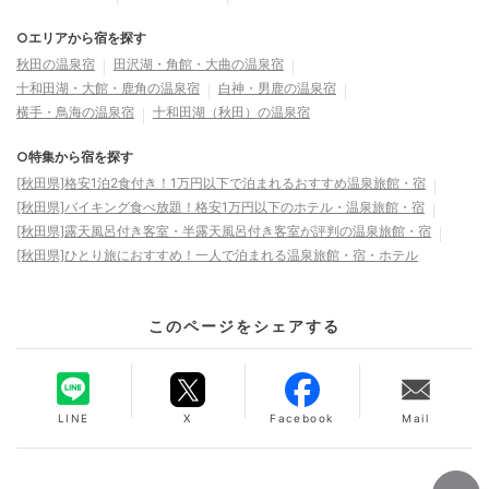
○エリアから宿を探す
秋田の温泉宿
田沢湖・角館・大曲の温泉宿
十和田湖・大館・鹿角の温泉宿
白神・男鹿の温泉宿
横手・鳥海の温泉宿
十和田湖（秋田）の温泉宿
○特集から宿を探す
[秋田県]格安1泊2食付き！1万円以下で泊まれるおすすめ温泉旅館・宿
[秋田県]バイキング食べ放題！格安1万円以下のホテル・温泉旅館・宿
[秋田県]露天風呂付き客室・半露天風呂付き客室が評判の温泉旅館・宿
[秋田県]ひとり旅におすすめ！一人で泊まれる温泉旅館・宿・ホテル
このページをシェアする
LINE
X
Facebook
Mail