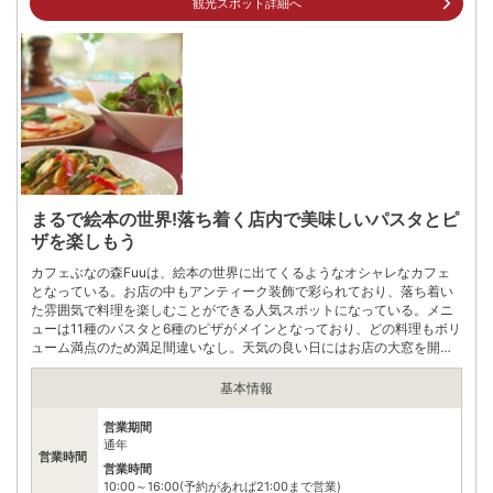
観光スポット詳細へ
自身でお問合せください。
まるで絵本の世界!落ち着く店内で美味しいパスタとピ
ザを楽しもう
カフェぶなの森Fuuは、絵本の世界に出てくるようなオシャレなカフェ
となっている。お店の中もアンティーク装飾で彩られており、落ち着い
た雰囲気で料理を楽しむことができる人気スポットになっている。メニ
ューは11種のパスタと6種のピザがメインとなっており、どの料理もボリ
ューム満点のため満足間違いなし。天気の良い日にはお店の大窓を開け
るため、ブナの森の心地よい風を感じながら食事を楽しむことができ
る。
基本情報
営業期間
通年
営業時間
営業時間
10:00～16:00(予約があれば21:00まで営業)