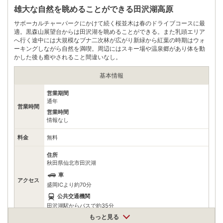
雄大な自然を眺めることができる田沢湖高原
サボーカルチャーパークにかけて続く桜並木は春のドライブコースに最
適。黒森山展望台からは田沢湖を眺めることができる。また乳頭エリア
へ行く途中には大規模なブナ二次林が広がり新緑から紅葉の時期はウォ
ーキングしながら自然を満喫。周辺にはスキー場や温泉郷があり体を動
かした後も癒やされること間違いなし。
基本情報
営業期間
通年
営業時間
営業時間
情報なし
料金
無料
住所
秋田県仙北市田沢湖
車
アクセス
盛岡ICより約70分
公共交通機関
田沢湖駅からバスで約35分
もっと見る