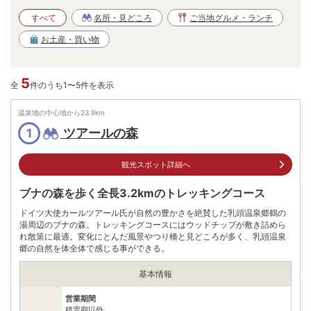
すべて
名所・見どころ
ご当地グルメ・ランチ
お土産・買い物
5
全
件のうち1〜5件を表示
温泉地の中心地から
23.9
km
ツアールの森
1
観光スポット詳細へ
ブナの森を歩く全長3.2kmのトレッキングコース
ドイツ大使カールツアール氏が自然の豊かさを絶賛した乳頭温泉郷鶴の
湯周辺のブナの森。トレッキングコースにはウッドチップが敷き詰めら
れ散策に最適。変化にとんだ風景やつり橋と見どころが多く、乳頭温泉
郷の自然を体全体で感じる事ができる。
基本情報
営業期間
積雪期以外