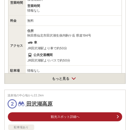
営業時間
営業時間
情報なし
料金
無料
住所
秋田県仙北市田沢湖生保内駒ケ岳 県道194号
車
アクセス
JR田沢湖駅より車で約50分
公共交通機関
JR田沢湖駅よりバスで約50分
駐車場
情報なし
もっと見る
電話番号
※お問合せ先：仙北市田沢湖観光情報センター「フォレイク」
※ 掲載情報は変更になる場合があります。最新の内容はご利用前にご自身でお
問合せください。
温泉地の中心地から
22.2
km
※ 料金情報は税込・税抜表記が混ざっております。正しい金額はご利用前にご
田沢湖高原
2
自身でお問合せください。
観光スポット詳細へ
駐車場あり