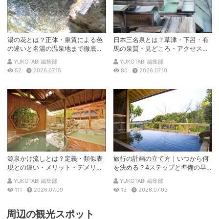
湯の花とは？正体・泉質による色
日本三名泉とは？草津・下呂・有
の違いと名湯の温泉地まで徹底解
馬の泉質・見どころ・アクセスを
説
徹底解説
YUKOTABI 編集部
YUKOTABI 編集部
52
2026.07.15
80
2026.07.10
源泉かけ流しとは？定義・類似表
旅行の計画の立て方｜いつから何
現との違い・メリット・デメリッ
を決める？4ステップと準備の早
トを解説
見表
YUKOTABI 編集部
YUKOTABI 編集部
111
2026.07.09
13
2026.07.03
周辺の観光スポット