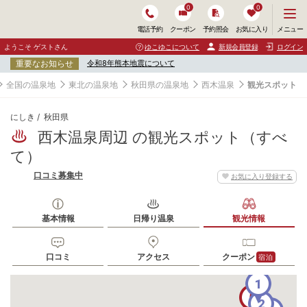
0
0
メ
メニュー
電話予約
クーポン
予約照会
お気に入り
ニ
ュ
ようこそ ゲストさん
ゆこゆこについて
新規会員登録
ログイン
ー
重要なお知らせ
令和8年熊本地震について
を
開
全国の温泉地
東北の温泉地
秋田県の温泉地
西木温泉
観光スポット
く
にしき
秋田県
西木温泉周辺 の観光スポット（すべ
て）
口コミ募集中
お気に入り登録する
基本情報
日帰り温泉
観光情報
口コミ
アクセス
クーポン
宿泊
1
5
2