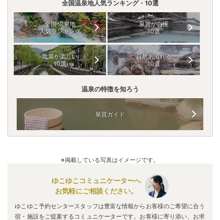
全国温泉地人気ランキング・10選
全国 温泉地
泉質が自慢
人気ランキング
10選
散策が楽しい
自然あふれる
10選
10選
温泉の特徴を知ろう
泉質ガイド
※掲載している写真はイメージです。
ゆこゆこコミュニケーターへ
お気軽にご相談ください。
ゆこゆこ予約センタースタッフは豊富な情報からお客様のご希望に合う
宿・施設をご提案するコミュニケーターです。お客様に寄り添い、お求