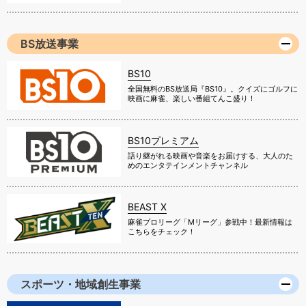
BS放送事業
BS10
全国無料のBS放送局『BS10』。クイズにゴルフに
映画に麻雀、楽しい番組てんこ盛り！
BS10プレミアム
語り継がれる映画や音楽をお届けする、大人のた
めのエンタテインメントチャンネル
BEAST X
麻雀プロリーグ「Mリーグ」参戦中！最新情報は
こちらをチェック！
スポーツ・地域創生事業