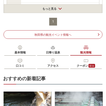
【SPAGHETTI】ワタリガニのパスタ1300円/込、バジルソース
もっと見る
のパスタ850円/込、トマトとチーズのパスタ850円/込、ナスと
モッツァレラチーズのパスタ850円/込、四季の野菜いろいろパ
料金
スタ800円/込 【PIZZA】ぶなの森ピッツァ(きのこ、ベーコ
ン)800円/込、トマトとモッツァレラピッツァ(きのこ、ベーコ
1
ン、シーフード)850円/込、シーフードピッツァ850円/込
住所
秋田県の観光イベント情報へ
秋田県仙北市田沢湖生保内駒ケ岳2-36
車
アクセス
田沢湖駅より車で約15分
公共交通機関
基本情報
日帰り温泉
観光情報
バス停上高原温泉より徒歩約3分
駐車場
情報なし
口コミ
アクセス
クーポン
宿泊
電話番号
0187462275
おすすめの新着記事
※ 掲載情報は変更になる場合があります。最新の内容はご利用前にご自身でお
問合せください。
※ 料金情報は税込・税抜表記が混ざっております。正しい金額はご利用前にご
自身でお問合せください。