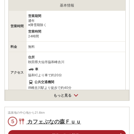
基本情報
営業期間
通年
※降雪期除く
営業時間
営業時間
24時間
料金
無料
住所
秋田県大仙市協和峰吉川
車
アクセス
協和ICより車で約20分
公共交通機関
IR峰吉川駅より徒歩で約40分
もっと見る
駐車場
無料（10台）
0187631111
電話番号
温泉地の中心地から
※お問合せ先：観光交流課
21.6
km
カフェぶなの森Ｆｕｕ
5
※ 掲載情報は変更になる場合があります。最新の内容はご利用前にご自身でお
問合せください。
※ 料金情報は税込・税抜表記が混ざっております。正しい金額はご利用前にご