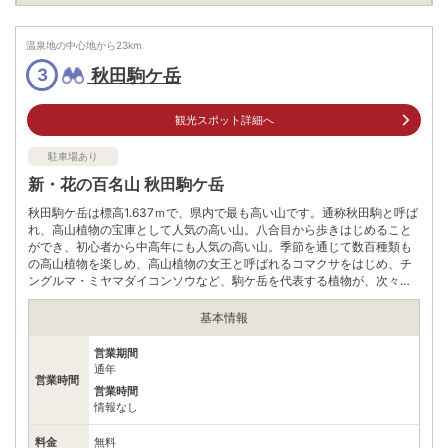
駐車場
無料
0187432111
電話番号
温泉地の中心地から
23
km
※お問合せ先：仙北市田沢湖観光情報センター「フォレイク」
秋田駒ケ岳
3
※ 掲載情報は変更になる場合があります。最新の内容はご利用前にご自身でお
問合せください。
※ 料金情報は税込・税抜表記が混ざっております。正しい金額はご利用前にご
観光スポット詳細へ
自身でお問合せください。
駐車場あり
新・花の百名山 秋田駒ケ岳
秋田駒ケ岳は標高1.637ｍで、県内で最も高い山です。通称秋田駒と呼ば
れ、高山植物の宝庫として人気の高い山。八合目から歩きはじめること
ができ、初心者から中高年にも人気の高い山。季節を通じて数百種類も
の高山植物を楽しめ、高山植物の女王と呼ばれるコマクサをはじめ、チ
ングルマ・ミヤマダイコンソウなど、駒ケ岳を代表する植物が、次々と
出迎えてくれる。（お車でお越しの際は、マイカー規制日にご注意くだ
さい。）
基本情報
営業期間
通年
営業時間
営業時間
情報なし
料金
無料