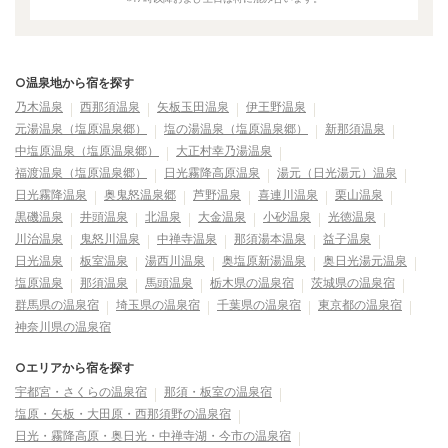
○温泉地から宿を探す
乃木温泉
西那須温泉
矢板玉田温泉
伊王野温泉
元湯温泉（塩原温泉郷）
塩の湯温泉（塩原温泉郷）
新那須温泉
中塩原温泉（塩原温泉郷）
大正村幸乃湯温泉
福渡温泉（塩原温泉郷）
日光霧降高原温泉
湯元（日光湯元）温泉
日光霧降温泉
奥鬼怒温泉郷
芦野温泉
喜連川温泉
栗山温泉
黒磯温泉
井頭温泉
北温泉
大金温泉
小砂温泉
光徳温泉
川治温泉
鬼怒川温泉
中禅寺温泉
那須湯本温泉
益子温泉
日光温泉
板室温泉
湯西川温泉
奥塩原新湯温泉
奥日光湯元温泉
塩原温泉
那須温泉
馬頭温泉
栃木県の温泉宿
茨城県の温泉宿
群馬県の温泉宿
埼玉県の温泉宿
千葉県の温泉宿
東京都の温泉宿
神奈川県の温泉宿
○エリアから宿を探す
宇都宮・さくらの温泉宿
那須・板室の温泉宿
塩原・矢板・大田原・西那須野の温泉宿
日光・霧降高原・奥日光・中禅寺湖・今市の温泉宿