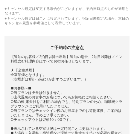
※キャンセル規定は変更する場合がございますが、予約日時点のものが適用と
なります。
※キャンセル規定は日ごとに設定されています。宿泊日未指定の場合、本日の
キャンセル規定を参考値として表示しています。
ご予約時の注意点
【連泊のお客様／2泊目以降の料理】連泊の場合、2泊目以降はメイン
料理含む料理内容はすべてお宿お任せとなります。
★【全室禁煙】
全室禁煙となります。
（喫煙所は1階・2階に1か所ずつございます。）
■お客様へ■
○当プランは夕食は付きません。
○山代温泉のお食事のお店についてもお気軽にご相談ください。
○星の棟 露天付をご利用の場合でも、特別プランのため、瑠璃光クラ
ブラウンジはご利用いただけません。
○当プランではチェックイン後のお部屋までのお荷物運搬、ご案内は
いたしません。予めご了承ください。
○チェックアウトは翌朝10：00です。
●表示されている空室状況は一定時間ごとに更新されます。
●入湯税・入湯料・宿泊税など現地にて別途お支払いが必要な場合が