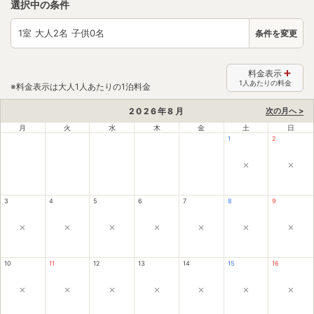
選択中の条件
1
室 大人
2
名 子供
0
名
条件を変更
料金表示
1人あたりの料金
※料金表示は大人1人あたりの1泊料金
2026
年
8
月
次の月へ >
月
火
水
木
金
土
日
1
2
×
×
3
4
5
6
7
8
9
×
×
×
×
×
×
×
10
11
12
13
14
15
16
×
×
×
×
×
×
×