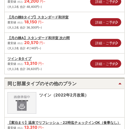
24,200
円~
詳細・ご予約
最安値
(税込)
(大人2名 合計
48,400
円~)
【月の棟Bタイプ】スタンダード和洋室
18,150
円~
詳細・ご予約
最安値
(税込)
(大人2名 合計
36,300
円~)
【月の棟A】スタンダード和洋室 次の間
20,570
円~
詳細・ご予約
最安値
(税込)
(大人2名 合計
41,140
円~)
ツイン Bタイプ
13,310
円~
詳細・ご予約
最安値
(税込)
(大人2名 合計
26,620
円~)
同じ部屋タイプのその他のプラン
ツイン（2022年2月改装）
【素泊まり】温泉でリフレッシュ・22時迄チェックインOK（食事なし）
13,310
円~
最安値
(税込)