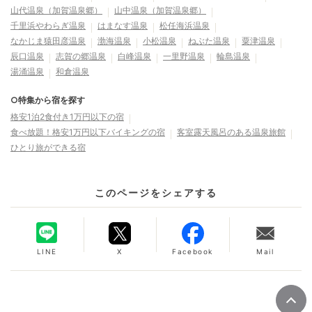
山代温泉（加賀温泉郷）
山中温泉（加賀温泉郷）
千里浜やわらぎ温泉
はまなす温泉
松任海浜温泉
なかじま猿田彦温泉
渤海温泉
小松温泉
ねぶた温泉
粟津温泉
辰口温泉
志賀の郷温泉
白峰温泉
一里野温泉
輪島温泉
湯涌温泉
和倉温泉
○特集から宿を探す
格安1泊2食付き1万円以下の宿
食べ放題！格安1万円以下バイキングの宿
客室露天風呂のある温泉旅館
ひとり旅ができる宿
このページをシェアする
LINE
X
Facebook
Mail