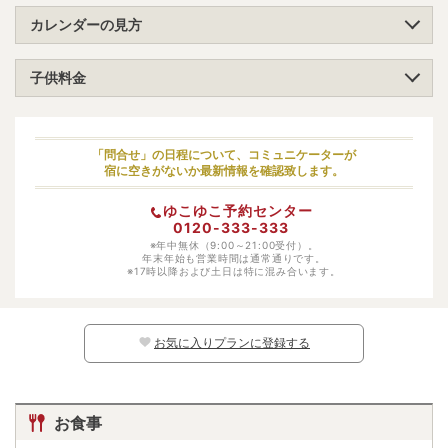
カレンダーの見方
子供料金
小学生（高学年）
5500円
小学生（低学年）
5500円
「問合せ」の日程について、コミュニケーターが
宿に空きがないか最新情報を確認致します。
幼児（寝具・食事あり）
5500円
ゆこゆこ予約センター
幼児（寝具あり）
3300円
0120-333-333
幼児（食事あり）
※年中無休（9:00～21:00受付）。
受け入れ不可
年末年始も営業時間は通常通りです。
※17時以降および土日は特に混み合います。
幼児（寝具・食事なし）
2200円
※日別の料金については、カレンダー上の
マークよりご確認ください。マークのな
い日程ではお子様はご予約いただけません。
お気に入りプランに登録する
お食事