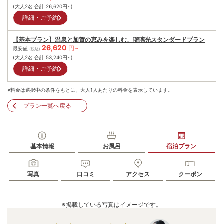
(大人2名 合計
26,620
円~)
詳細・ご予約
【基本プラン】温泉と加賀の恵みを楽しむ、瑠璃光スタンダードプラン
26,620
円~
最安値
(税込)
(大人2名 合計
53,240
円~)
詳細・ご予約
※料金は選択中の条件をもとに、大人1人あたりの料金を表示しています。
プラン一覧へ戻る
基本情報
お風呂
宿泊プラン
写真
口コミ
アクセス
クーポン
※掲載している写真はイメージです。