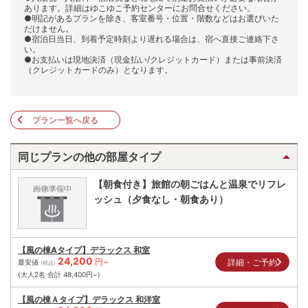
あります。詳細はゆこゆこ予約センターにお問合せください。
●明記があるプランを除き、客室番号・位置・階数などはお選びいた
だけません。
●宿泊日当日、到着予定時刻より遅れる場合は、宿へ直接ご連絡下さ
い。
●お支払いは現地決済（現金払い/クレジットカード）または事前決済
（クレジットカードのみ）となります。
プラン一覧へ戻る
同じプランの他の部屋タイプ
【朝食付き】旅館の朝ごはんと温泉でリフレ
ッシュ（夕食なし・朝食あり）
【風の棟Aタイプ】デラックス 和室
24,200
円~
詳細・ご予約
最安値
(税込)
(大人2名 合計
48,400
円~)
【風の棟Ａタイプ】デラックス 和洋室