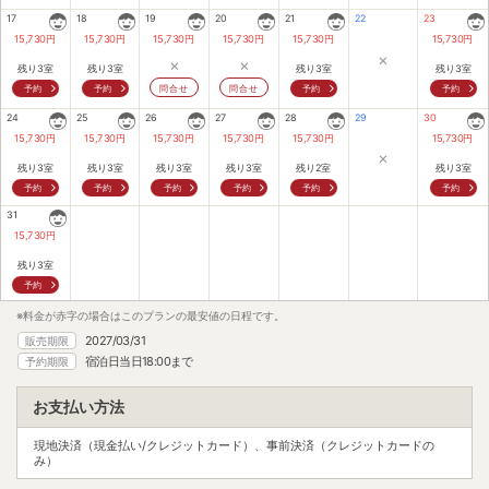
17
18
19
20
21
22
23
15,730
円
15,730
円
15,730
円
15,730
円
15,730
円
15,730
円
×
×
×
残り3室
残り3室
残り3室
残り3室
予約
予約
問合せ
問合せ
予約
予約
24
25
26
27
28
29
30
15,730
円
15,730
円
15,730
円
15,730
円
15,730
円
15,730
円
×
残り3室
残り3室
残り3室
残り3室
残り2室
残り3室
予約
予約
予約
予約
予約
予約
31
15,730
円
残り3室
予約
※料金が赤字の場合はこのプランの最安値の日程です。
2027/03/31
販売期限
宿泊日当日18:00まで
予約期限
お支払い方法
現地決済（現金払い/クレジットカード）、事前決済（クレジットカードの
み）