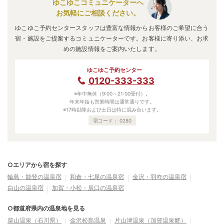
ゆこゆこコミュニケーターへ
お気軽にご相談ください。
ゆこゆこ予約センタースタッフは豊富な情報からお客様のご希望に合う
宿・施設をご提案するコミュニケーターです。お客様に寄り添い、お求
めの施設情報をご案内いたします。
ゆこゆこ予約センター
0120-333-333
※年中無休（9:00～21:00受付）。
年末年始も営業時間は通常通りです。
※17時以降および土日は特に混み合います。
宿コード：
0280
○エリアから宿を探す
輪島・能登の温泉宿
和倉・七尾の温泉宿
金沢・羽咋の温泉宿
白山の温泉宿
加賀・小松・辰口の温泉宿
○都道府県内の温泉地を見る
柴山温泉（石川県）
金沢松島温泉
片山津温泉（加賀温泉郷）