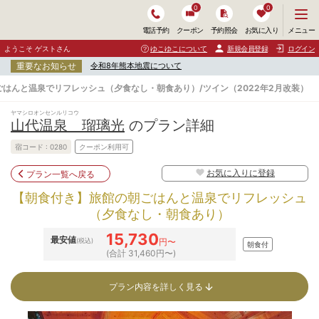
0
0
メ
メニュー
電話予約
クーポン
予約照会
お気に入り
ニ
ュ
ようこそ ゲストさん
ゆこゆこについて
新規会員登録
ログイン
ー
重要なお知らせ
令和8年熊本地震について
を
開
はんと温泉でリフレッシュ（夕食なし・朝食あり）/ツイン（2022年2月改装）
く
ヤマシロオンセンルリコウ
山代温泉 瑠璃光
のプラン詳細
宿コード :
0280
クーポン利用可
お気に入りに登録
プラン一覧へ戻る
【朝食付き】旅館の朝ごはんと温泉でリフレッシュ
（夕食なし・朝食あり）
15,730
最安値
(税込)
円〜
朝食付
(合計 31,460円〜)
プラン内容を詳しく見る