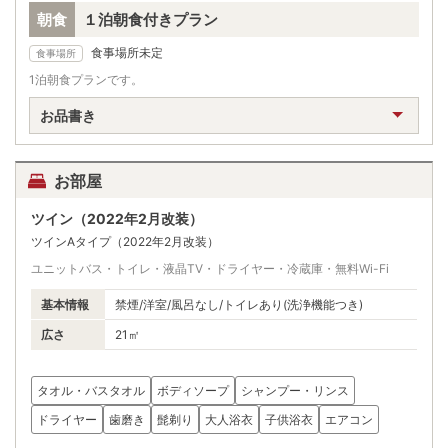
朝食
１泊朝食付きプラン
食事場所未定
食事場所
1泊朝食プランです。
お品書き
お部屋
ツイン（2022年2月改装）
ツインAタイプ（2022年2月改装）
ユニットバス・トイレ・液晶TV・ドライヤー・冷蔵庫・無料Wi-Fi
基本情報
禁煙/洋室/風呂なし/トイレあり(洗浄機能つき)
広さ
21㎡
タオル・バスタオル
ボディソープ
シャンプー・リンス
ドライヤー
歯磨き
髭剃り
大人浴衣
子供浴衣
エアコン