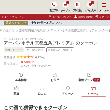
0
0
メ
メニュー
電話予約
クーポン
予約照会
お気に入り
ニ
ュ
ようこそ ゲストさん
ゆこゆこについて
新規会員登録
ログイン
ー
重要なお知らせ
令和8年熊本地震について
を
開
府の温泉宿
京都駅周辺の温泉宿
アーバンホテル京都五条プレミアム
クー
く
アーバンホテルキョウトゴジョウプレミアム
アーバンホテル京都五条プレミアム
のクーポン
お気に入り登録する
宿コード :
1171
クーポン利用可
4.25
点
総合評価
6,500円〜
最安値
(税込)
大人2名 (合計 13,000円〜)
基本情報
お風呂
宿泊プラン
予約
写真
口コミ
アクセス
クーポン
この宿で獲得できるクーポン