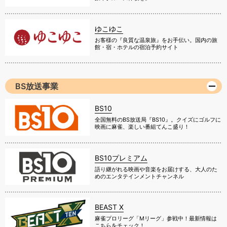
ゆこゆこ
お客様の『良質な温泉旅』をお手伝い。国内の旅
館・宿・ホテルの宿泊予約サイト
BS放送事業
BS10
全国無料のBS放送局『BS10』。クイズにゴルフに
映画に麻雀、楽しい番組てんこ盛り！
BS10プレミアム
語り継がれる映画や音楽をお届けする、大人のた
めのエンタテインメントチャンネル
BEAST X
麻雀プロリーグ「Mリーグ」参戦中！最新情報は
こちらをチェック！