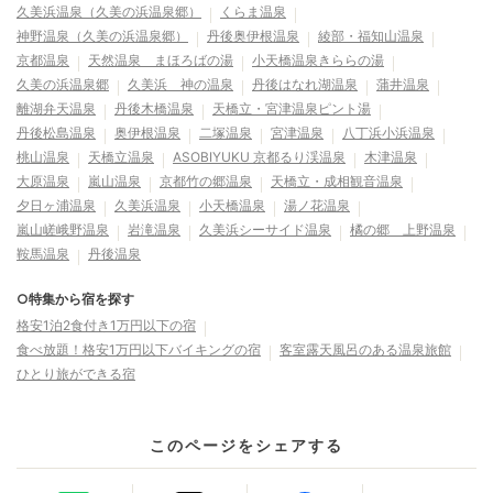
久美浜温泉（久美の浜温泉郷）
くらま温泉
神野温泉（久美の浜温泉郷）
丹後奥伊根温泉
綾部・福知山温泉
京都温泉
天然温泉 まほろばの湯
小天橋温泉きららの湯
久美の浜温泉郷
久美浜 神の温泉
丹後はなれ湖温泉
蒲井温泉
離湖弁天温泉
丹後木橋温泉
天橋立・宮津温泉ピント湯
丹後松島温泉
奥伊根温泉
二塚温泉
宮津温泉
八丁浜小浜温泉
桃山温泉
天橋立温泉
ASOBIYUKU 京都るり渓温泉
木津温泉
大原温泉
嵐山温泉
京都竹の郷温泉
天橋立・成相観音温泉
夕日ヶ浦温泉
久美浜温泉
小天橋温泉
湯ノ花温泉
嵐山嵯峨野温泉
岩滝温泉
久美浜シーサイド温泉
橘の郷 上野温泉
鞍馬温泉
丹後温泉
○特集から宿を探す
格安1泊2食付き1万円以下の宿
食べ放題！格安1万円以下バイキングの宿
客室露天風呂のある温泉旅館
ひとり旅ができる宿
このページをシェアする