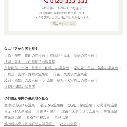
0120-333-333
※年中無休（9:00～21:00受付）。
年末年始も営業時間は通常通りです。
※17時以降および土日は特に混み合います。
宿コード：
1171
○エリアから宿を探す
大原・鞍馬・貴船の温泉宿
嵯峨野・嵐山・高雄の温泉宿
祇園・東山・北白川周辺の温泉宿
京都南部（宇治・長岡京・山崎）の温泉宿
湯の花・丹波・美山の温泉宿
天橋立・宮津・舞鶴の温泉宿
丹後・久美浜の温泉宿
綾部・福知山の温泉宿
河原町・烏丸・大宮周辺の温泉宿
京都駅周辺の温泉宿
○都道府県内の温泉地を見る
宮津の湯らゆら温泉
湯らゆら温泉郷
浅茂川浦島温泉
小野小町温泉
りょうぜん新温泉
丹後琴引温泉
北白川天然ラジウム温泉
笠置温泉
夢絃峡温泉
奥橋立伊根温泉
浜詰温泉
鴻の鶴温泉（丹後町間人温泉郷）
ひよし温泉