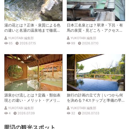
湯の花とは？正体・泉質による色
日本三名泉とは？草津・下呂・有
の違いと名湯の温泉地まで徹底解
馬の泉質・見どころ・アクセスを
説
徹底解説
YUKOTABI 編集部
YUKOTABI 編集部
65
2026.07.15
99
2026.07.10
源泉かけ流しとは？定義・類似表
旅行の計画の立て方｜いつから何
現との違い・メリット・デメリッ
を決める？4ステップと準備の早
トを解説
見表
YUKOTABI 編集部
YUKOTABI 編集部
4
2026.07.09
32
2026.07.03
周辺の観光スポット