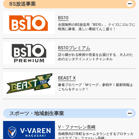
BS放送事業
BS10
全国無料のBS放送局『BS10』。クイズにゴルフに
映画に麻雀、楽しい番組てんこ盛り！
BS10プレミアム
語り継がれる映画や音楽をお届けする、大人のた
めのエンタテインメントチャンネル
BEAST X
麻雀プロリーグ「Mリーグ」参戦中！最新情報は
こちらをチェック！
スポーツ・地域創生事業
V・ファーレン長崎
長崎県内21市町をホームタウンとするプロサッカ
ークラブ「V・ファーレン長崎」