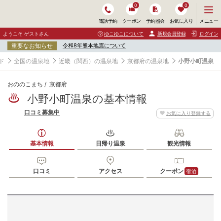
0
0
メ
メニュー
電話予約
クーポン
予約照会
お気に入り
ニ
ュ
ようこそ ゲストさん
ゆこゆこについて
新規会員登録
ログイン
ー
重要なお知らせ
令和8年熊本地震について
を
開
ド
全国の温泉地
近畿（関西）の温泉地
京都府の温泉地
小野小町温泉
く
おののこまち
京都府
小野小町温泉の基本情報
口コミ募集中
お気に入り登録する
基本情報
日帰り温泉
観光情報
口コミ
アクセス
クーポン
宿泊