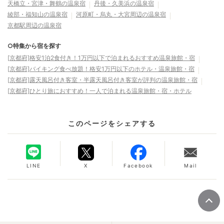
天橋立・宮津・舞鶴の温泉宿
丹後・久美浜の温泉宿
綾部・福知山の温泉宿
河原町・烏丸・大宮周辺の温泉宿
京都駅周辺の温泉宿
○特集から宿を探す
[京都府]格安1泊2食付き！1万円以下で泊まれるおすすめ温泉旅館・宿
[京都府]バイキング食べ放題！格安1万円以下のホテル・温泉旅館・宿
[京都府]露天風呂付き客室・半露天風呂付き客室が評判の温泉旅館・宿
[京都府]ひとり旅におすすめ！一人で泊まれる温泉旅館・宿・ホテル
このページをシェアする
LINE
X
Facebook
Mail