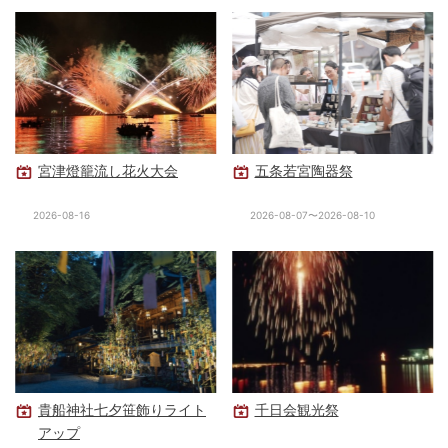
宮津燈籠流し花火大会
五条若宮陶器祭
2026-08-16
2026-08-07〜2026-08-10
貴船神社七夕笹飾りライト
千日会観光祭
アップ