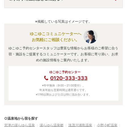
A.
小野小町温泉
は、
京丹後市大宮町三坂
にあります。
車でお越しの方は、京丹後大宮ICから車で約5分。
※掲載している写真はイメージです。
電車でお越しの方は、京丹後大宮駅から無料送迎バスで約
5分。
ゆこゆこコミュニケーターへ
小野小町温泉
のアクセス情報の詳細は
こちら
。
お気軽にご相談ください。
ゆこゆこ予約センタースタッフは豊富な情報からお客様のご希望に合う
宿・施設をご提案するコミュニケーターです。お客様に寄り添い、お求
めの施設情報をご案内いたします。
ゆこゆこ予約センター
0120-333-333
※年中無休（9:00～21:00受付）。
年末年始も営業時間は通常通りです。
※17時以降および土日は特に混み合います。
○温泉地から宿を探す
宮津の湯らゆら温泉
湯らゆら温泉郷
浅茂川浦島温泉
小野小町温泉