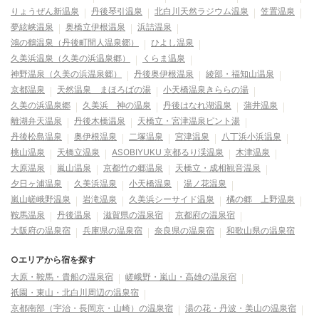
りょうぜん新温泉
丹後琴引温泉
北白川天然ラジウム温泉
笠置温泉
夢絃峡温泉
奥橋立伊根温泉
浜詰温泉
鴻の鶴温泉（丹後町間人温泉郷）
ひよし温泉
久美浜温泉（久美の浜温泉郷）
くらま温泉
神野温泉（久美の浜温泉郷）
丹後奥伊根温泉
綾部・福知山温泉
京都温泉
天然温泉 まほろばの湯
小天橋温泉きららの湯
久美の浜温泉郷
久美浜 神の温泉
丹後はなれ湖温泉
蒲井温泉
離湖弁天温泉
丹後木橋温泉
天橋立・宮津温泉ピント湯
丹後松島温泉
奥伊根温泉
二塚温泉
宮津温泉
八丁浜小浜温泉
桃山温泉
天橋立温泉
ASOBIYUKU 京都るり渓温泉
木津温泉
大原温泉
嵐山温泉
京都竹の郷温泉
天橋立・成相観音温泉
夕日ヶ浦温泉
久美浜温泉
小天橋温泉
湯ノ花温泉
嵐山嵯峨野温泉
岩滝温泉
久美浜シーサイド温泉
橘の郷 上野温泉
鞍馬温泉
丹後温泉
滋賀県の温泉宿
京都府の温泉宿
大阪府の温泉宿
兵庫県の温泉宿
奈良県の温泉宿
和歌山県の温泉宿
○エリアから宿を探す
大原・鞍馬・貴船の温泉宿
嵯峨野・嵐山・高雄の温泉宿
祇園・東山・北白川周辺の温泉宿
京都南部（宇治・長岡京・山崎）の温泉宿
湯の花・丹波・美山の温泉宿