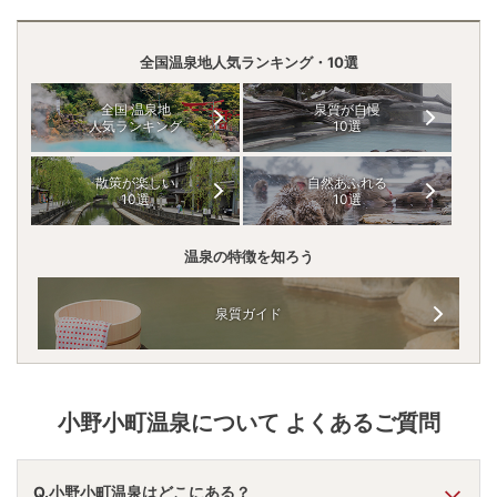
全国温泉地人気ランキング・10選
全国 温泉地
泉質が自慢
人気ランキング
10選
散策が楽しい
自然あふれる
10選
10選
温泉の特徴を知ろう
泉質ガイド
小野小町温泉
について よくあるご質問
Q.小野小町温泉はどこにある？