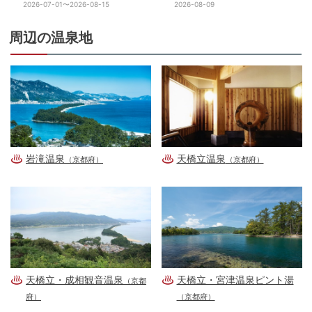
2026-07-01〜2026-08-15
2026-08-09
周辺の温泉地
岩滝温泉
天橋立温泉
（京都府）
（京都府）
天橋立・成相観音温泉
天橋立・宮津温泉ピント湯
（京都
府）
（京都府）