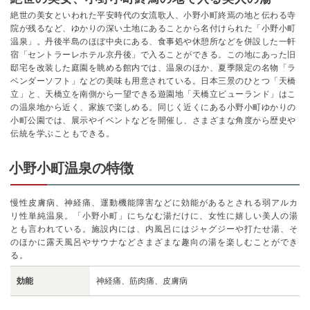
絶世の美女といわれた平安時代の女流歌人、小野小町終焉の地と伝わる寺
院が残るなど、ゆかりの深い土地にあることから名付けられた「小野小町
温泉」。丹後半島のほぼ中央にある、食事処や休憩所などを併設した一軒
宿「セントラーレホテル京丹後」で入ることができる。この地にあった旧
邸宅を改装した庭園を眺める館内では、温泉のほか、夏季限定の名物「ラ
ベンダーソフト」などの美味も用意されている。日本三景のひとつ「天橋
立」と、天橋立を南側から一望できる遊園地「天橋立ビューランド」はこ
の温泉地から近く、家族で楽しめる。同じく近くにある小野小町ゆかりの
小町公園では、展示やイベントなどを開催し、さまざまな角度から歴史や
伝統を学ぶこともできる。
小野小町温泉の特徴
慢性皮膚病、神経痛、運動機能障害などに効能があるとされる弱アルカ
リ性単純温泉。「小野小町」にちなむ湯だけに、女性に嬉しい美人の湯
とも言われている。施設内には、内風呂にはジャグジーや打たせ湯、そ
のほかに露天風呂やサウナなどさまざまな趣向の湯を楽しむことができ
る。
効能
神経痛、筋肉痛、皮膚病