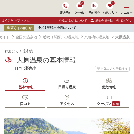
0
0
メ
メニュー
電話予約
クーポン
予約照会
お気に入り
ニ
ュ
ようこそ ゲストさん
ゆこゆこについて
新規会員登録
ログイン
ー
重要なお知らせ
令和8年熊本地震について
を
開
ガイド
全国の温泉地
近畿（関西）の温泉地
京都府の温泉地
大原温泉
く
おおはら
京都府
大原温泉の基本情報
口コミ募集中
お気に入り登録する
基本情報
日帰り温泉
観光情報
口コミ
アクセス
クーポン
宿泊