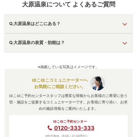
大原温泉
について よくあるご質問
Q.大原温泉はどこにある？
A.
大原温泉
は、
京都府京都市左京区大原
にあります。
Q.大原温泉の泉質・効能は？
車でお越しの方は、京都東ICから車で約40分。
電車でお越しの方は、京都駅からバスで約60分。
大原温泉
のアクセス情報の詳細は
こちら
。
A.
泉質は
単純温泉
などで、効能は
神経痛、筋肉痛、関節痛、
疲労、冷え性、痔疾
などと言われています。
※掲載している写真はイメージです。
ゆこゆこコミュニケーターへ
お気軽にご相談ください。
ゆこゆこ予約センタースタッフは豊富な情報からお客様のご希望に合う
宿・施設をご提案するコミュニケーターです。お客様に寄り添い、お求
めの施設情報をご案内いたします。
ゆこゆこ予約センター
0120-333-333
※年中無休（9:00～21:00受付）。