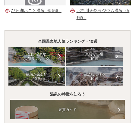
びわ湖おごと温泉
北白川天然ラジウム温泉
（滋賀県）
（京
都府）
全国温泉地人気ランキング・10選
全国 温泉地
泉質が自慢
人気ランキング
10選
散策が楽しい
自然あふれる
10選
10選
温泉の特徴を知ろう
泉質ガイド