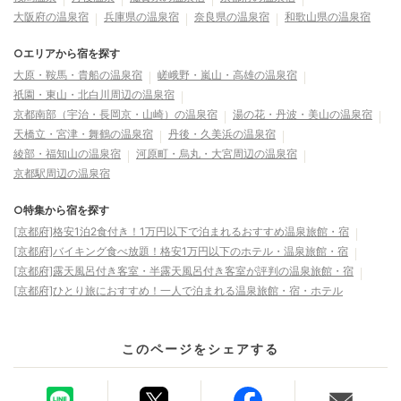
大阪府の温泉宿
兵庫県の温泉宿
奈良県の温泉宿
和歌山県の温泉宿
○エリアから宿を探す
大原・鞍馬・貴船の温泉宿
嵯峨野・嵐山・高雄の温泉宿
祇園・東山・北白川周辺の温泉宿
京都南部（宇治・長岡京・山崎）の温泉宿
湯の花・丹波・美山の温泉宿
天橋立・宮津・舞鶴の温泉宿
丹後・久美浜の温泉宿
綾部・福知山の温泉宿
河原町・烏丸・大宮周辺の温泉宿
京都駅周辺の温泉宿
○特集から宿を探す
[京都府]格安1泊2食付き！1万円以下で泊まれるおすすめ温泉旅館・宿
[京都府]バイキング食べ放題！格安1万円以下のホテル・温泉旅館・宿
[京都府]露天風呂付き客室・半露天風呂付き客室が評判の温泉旅館・宿
[京都府]ひとり旅におすすめ！一人で泊まれる温泉旅館・宿・ホテル
このページをシェアする