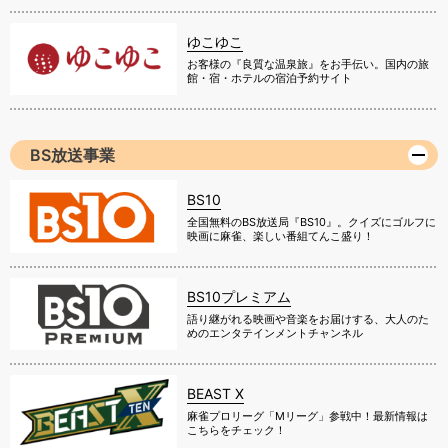
ゆこゆこ
お客様の『良質な温泉旅』をお手伝い。国内の旅
館・宿・ホテルの宿泊予約サイト
BS放送事業
BS10
全国無料のBS放送局『BS10』。クイズにゴルフに
映画に麻雀、楽しい番組てんこ盛り！
BS10プレミアム
語り継がれる映画や音楽をお届けする、大人のた
めのエンタテインメントチャンネル
BEAST X
麻雀プロリーグ「Mリーグ」参戦中！最新情報は
こちらをチェック！