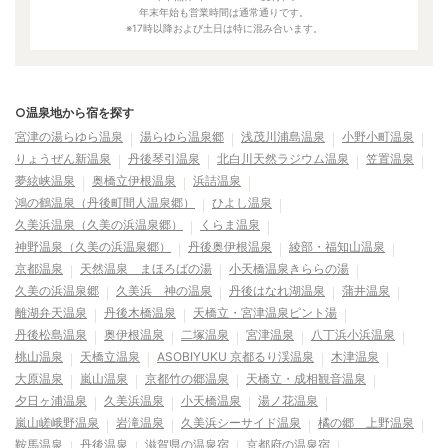
年末年始も営業時間は通常通りです。
※17時以降および土日は特に混み合います。
○温泉地から宿を探す
宮津の湯らゆら温泉
湯らゆら温泉郷
浅茂川浦島温泉
小野小町温泉
りょうぜん新温泉
丹後琴引温泉
北白川天然ラジウム温泉
笠置温泉
夢絃峡温泉
奥橋立伊根温泉
浜詰温泉
鴻の鶴温泉（丹後町間人温泉郷）
ひよし温泉
久美浜温泉（久美の浜温泉郷）
くらま温泉
神野温泉（久美の浜温泉郷）
丹後奥伊根温泉
綾部・福知山温泉
京都温泉
天然温泉 まほろばの湯
小天橋温泉きららの湯
久美の浜温泉郷
久美浜 神の温泉
丹後はなれ湖温泉
蒲井温泉
離湖弁天温泉
丹後木橋温泉
天橋立・宮津温泉ピント湯
丹後松島温泉
奥伊根温泉
二塚温泉
宮津温泉
八丁浜小浜温泉
桃山温泉
天橋立温泉
ASOBIYUKU 京都るり渓温泉
木津温泉
大原温泉
嵐山温泉
京都竹の郷温泉
天橋立・成相観音温泉
夕日ヶ浦温泉
久美浜温泉
小天橋温泉
湯ノ花温泉
嵐山嵯峨野温泉
岩滝温泉
久美浜シーサイド温泉
橘の郷 上野温泉
鞍馬温泉
丹後温泉
滋賀県の温泉宿
京都府の温泉宿