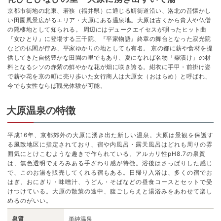
京都市街地の北東、若狭（福井県）に通じる鯖街道沿い、洛北の昔懐かし
い田園風景広がるエリア・大原にある温泉地。大原は古くから貴人や仏僧
の隠棲地として知られる。 周辺にはデュークエイセスが唄ったヒット曲
『女ひとり』に登場する三千院、『平家物語』終章の舞台となった寂光院
などの仏閣が佇み、平家ゆかりの地としても有名。 京の都に薪や食材を提
供してきた自然豊かな田園の里でもあり、夏になれば名物「柴漬け」の材
料となるシソの赤紫の鮮やかな花が畑に咲き誇る。紺衣に手甲・前掛け姿
で薪や花を京の町に売り歩いた女行商人は大原女（おはらめ）と呼ばれ、
今でも女性ならば観光体験が可能。
大原温泉の特徴
平成16年、京都郊外の大原に湧き出た新しい温泉。大原は景観を保護す
る風致地区に指定されており、宿や内風呂・露天風呂はどれも周りの雰
囲気にとけこむような趣きで作られている。アルカリ性pH8.7の泉質
は、無色透明でまろみある手ざわり感が特徴。浴後はさっぱりした感じ
で、このお湯を販売してくれる宿もある。日帰り入浴は、多くの宿でお
はぎ、おにぎり・味噌汁、うどん・そばなどの昼食コースとセットで受
けつけている。大原の散策の途中、腹ごしらえと湯浴みをあわせて楽し
めるのがいい。
泉質
単純温泉