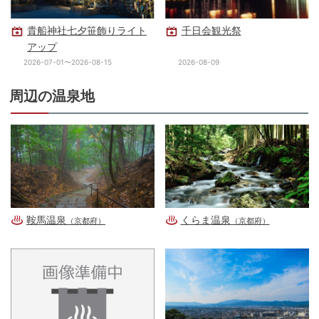
貴船神社七夕笹飾りライト
千日会観光祭
アップ
2026-07-01〜2026-08-15
2026-08-09
周辺の温泉地
鞍馬温泉
くらま温泉
（京都府）
（京都府）