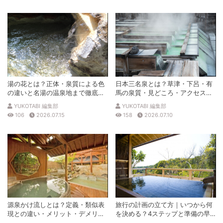
湯の花とは？正体・泉質による色
日本三名泉とは？草津・下呂・有
の違いと名湯の温泉地まで徹底解
馬の泉質・見どころ・アクセスを
説
徹底解説
YUKOTABI 編集部
YUKOTABI 編集部
106
2026.07.15
158
2026.07.10
源泉かけ流しとは？定義・類似表
旅行の計画の立て方｜いつから何
現との違い・メリット・デメリッ
を決める？4ステップと準備の早
トを解説
見表