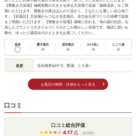
【畳敷き大浴場】城崎有数の大きさを誇る大浴場で名湯「城崎温泉」をご堪
能いただけます。畳敷きの床はほんのり温かく、どなたにも優しい足心地で
す。【岩風呂】大浴場からつながる岩風呂。迫力ある岩づくりの浴槽で温泉
をご堪能いただけます。【畳敷き小浴場】城崎に伝わる「鴻の湯の伝説」を
表したコウノトリのタイルづくりのどこか懐かしい浴場です。物語に想いを
馳せ、ゆったり湯浴みのひとときをお過ごしください。
温泉
露天風呂
貸切風呂
かけ流し
にごり湯
◯
✕
✕
✕
✕
塩化物泉(pH7.3、配湯、とろ湯）
泉質
お風呂の種類・詳細をもっと見る
口コミ
口コミ総合評価
4.17
点
（全29件）