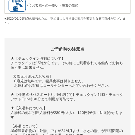
お客様への手洗い・消毒の依頼
※
2020/06/05時点の情報のため、宿泊日により当日の対応が変更となる可能性がございま
す。
ご予約時の注意点
★【チェックイン時刻について】
チェックインは15時からです。その前にご到着されても館内でお待ち
頂く事は出来ません。
【0歳児お連れのお客様】
0歳児は無料です。寝具食事は付きません。
お連れのお客様はコールセンターへお問い合わせください。
★【外湯巡りパスポート利用可能時間】チェックイン15時～チェック
アウト日15時30分まで利用が可能です。
★【入湯料について】
入湯税の他に別途入湯料が280円(大人)、140円(子供・幼児)かかりま
す
【外湯について】
城崎温泉名物の「外湯」ですが24/4/1より「さとの湯」が長期閉湯の