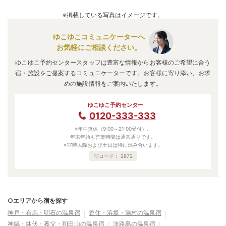
A.
口コミ総合評価は
4.17
点で、
接客・サービス評価が最も高
いです。
※掲載している写真はイメージです。
口コミ情報の詳細は
こちら
。
ゆこゆこコミュニケーターへ
お気軽にご相談ください。
ゆこゆこ予約センタースタッフは豊富な情報からお客様のご希望に合う
宿・施設をご提案するコミュニケーターです。お客様に寄り添い、お求
めの施設情報をご案内いたします。
ゆこゆこ予約センター
0120-333-333
※年中無休（9:00～21:00受付）。
年末年始も営業時間は通常通りです。
※17時以降および土日は特に混み合います。
宿コード：
2872
○エリアから宿を探す
神戸・有馬・明石の温泉宿
香住・浜坂・湯村の温泉宿
神鍋・鉢伏・養父・和田山の温泉宿
淡路島の温泉宿