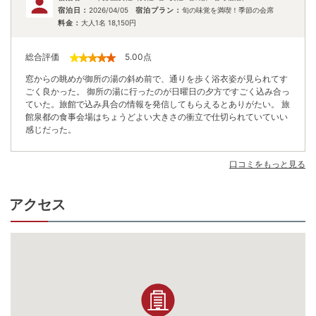
宿泊日：
2026/04/05
宿泊プラン：
旬の味覚を満喫！季節の会席
料金：
大人1名
18,150
円
総合評価
5.00
点
窓からの眺めが御所の湯の斜め前で、通りを歩く浴衣姿が見られてす
ごく良かった。 御所の湯に行ったのが日曜日の夕方ですごく込み合っ
ていた。旅館で込み具合の情報を発信してもらえるとありがたい。 旅
館泉都の食事会場はちょうどよい大きさの衝立で仕切られていていい
感じだった。
口コミをもっと見る
アクセス