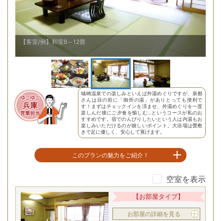
【客室/例】和室8～12畳
【客
城崎温泉での楽しみといえば外湯めぐりですが、泉都
ゆこゆこ
さんは目の前に「御所の湯」がありとっても便利で
兵庫
す！まずはチェックインを済ませ、外湯めぐりを一度
楽しんだ後にご夕食を愉しむ…というコースが私のお
営業担当
すすめです。宿でのんびりしたいという人は内湯もお
楽しみいただけるのが嬉しいポイント。大浴場は畳敷
きで足に優しく、安心して寛げます。
このプランの魅力をご紹介！
空室を表示
足元に優しい！畳敷きの名湯大浴場
【お部屋タイプ】
お部屋の詳細を見る