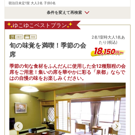
宿泊日未定
1室 大人2名 子供0名
条件を変えて再検索
ゆこゆこベストプラン
2
名
1
室時
大人1名あ
2食付
和室
たり(税込)
旬の味覚を満喫！季節の会
18
,
150
円〜
席
季節の旬な食材をふんだんに使用した全12種類程の会
席をご用意！集いの席を華やかに彩る「泉都」ならで
はの自慢の味をお楽しみください。