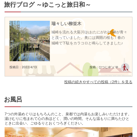
和ませる佇まいにもあります。情緒あふれる日本旅館の趣を目で、心でお楽
旅行ブログ ～ゆこっと旅日和～
しみ下さい。

冬の贅沢！蟹1.5杯相当を味わう会席
●観光…城崎温泉の中央街に位置する純和風の宿。人気の外湯『御所の湯』は
瑞々しい柳並木
宿目の前、徒歩約1分！湯巡りに最適な立地で人気。7つの外湯に宿泊中何度
外湯巡りパス付！御所の湯目の前の好立地
でも何ヶ所でも入り放題の湯巡りパスポート付

城崎を流れる大谿川(おおたにがわ)の柳が青々
●観光…素敵なお店が立ち並ぶ「木屋町小路」も宿すぐそば、徒歩約1分。街
と茂っていました。奥には満開の桜も！春の
めぐりが魅力の城崎温泉を散策するのに大変便利な宿

城崎で下駄をカラコロと鳴らしてきました♪
●お風呂…畳敷きが心地よい大浴場を完備。外湯巡りの合間にぜひ当館のお風
呂もお愉しみください！

●お料理…季節の滋味を味わえる会席料理をご用意！

●お料理…量控えめ･食べきりボリュームのお得な会席もご用意！

投稿日：2022/4/13
投稿：ひつじ＠'ェ'＠
●食事会場…明るく心地の良いお食事処は、テーブル席をご用意いたしており
ます。 落ち着いた雰囲気の空間でお食事をお楽しみいただけます。

投稿の続きやすべての投稿（2件）を見る
※全客室内Wi-Fi設置有
チェックイン15:00〜18:00
チェックアウト 〜10:00
お風呂
城崎温泉の中心街に位置し、人気の外湯『御所の湯』は宿の
目の前（徒歩約1分）。7つの外湯（※現在は6つ）が楽しめる
「外湯めぐりパス」付で、湯巡りを存分に満喫できます。
7つの外湯めぐりはもちろんのこと、泉都では内湯もお楽しみいただけます。
湯けむりに包まれて心の糸ほどく、潤いの時間。そんな温もりに満ちたひと
ときに出会い、ごゆるりとおくつろぎください。