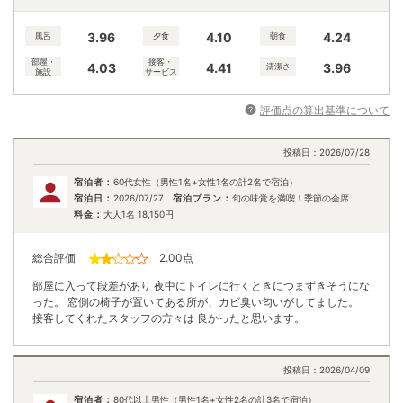
3.96
4.10
4.24
風呂
夕食
朝食
部屋・
接客・
4.03
4.41
3.96
清潔さ
施設
サービス
評価点の算出基準について
投稿日：
2026/07/28
宿泊者：
60代女性（男性1名+女性1名の計2名で宿泊）
宿泊日：
2026/07/27
宿泊プラン：
旬の味覚を満喫！季節の会席
料金：
大人1名
18,150
円
総合評価
2.00
点
部屋に入って段差があり 夜中にトイレに行くときにつまずきそうにな
った。 窓側の椅子が置いてある所が、カビ臭い匂いがしてました。
接客してくれたスタッフの方々は 良かったと思います。
投稿日：
2026/04/09
宿泊者：
80代以上男性（男性1名+女性2名の計3名で宿泊）