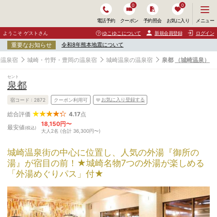
0
0
メ
メニュー
電話予約
クーポン
予約照会
お気に入り
ニ
ュ
ようこそ ゲストさん
ゆこゆこについて
新規会員登録
ログイン
ー
重要なお知らせ
令和8年熊本地震について
を
開
の温泉宿
城崎・竹野・豊岡の温泉宿
城崎温泉の温泉宿
泉都
（城崎温泉）
く
セント
泉都
お気に入り登録する
宿コード :
2872
クーポン利用可
4.17
点
総合評価
18,150円〜
最安値
(税込)
大人2名 (合計 36,300円〜)
城崎温泉街の中心に位置し、人気の外湯『御所の
湯』が宿目の前！★城崎名物7つの外湯が楽しめる
「外湯めぐりパス」付★