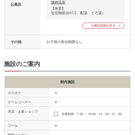
城崎温泉
お風呂
【泉質】
塩化物泉(pH7.3、配湯、とろ湯）
お風呂詳細を見る
その他
お子様の宿泊制限なし
施設のご案内
館内施設
✕
カラオケ
✕
ゲームコーナー
売店・土産ショップ
◯
営業時間：7:30 ～ 10:00 15：00～21：00
✕
プール