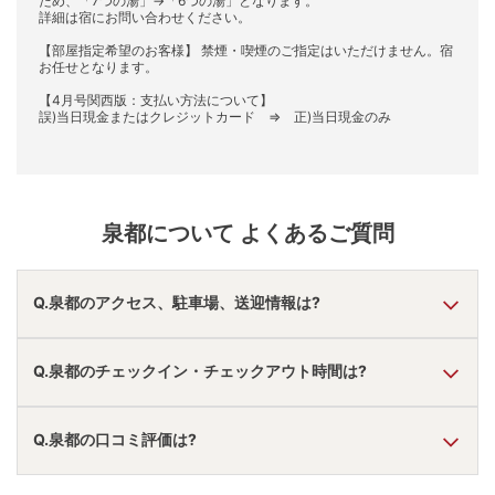
ため、「7つの湯」→「6つの湯」となります。
詳細は宿にお問い合わせください。
【部屋指定希望のお客様】 禁煙・喫煙のご指定はいただけません。宿
お任せとなります。
【4月号関西版：支払い方法について】
誤)当日現金またはクレジットカード ⇒ 正)当日現金のみ
泉都
について よくあるご質問
Q.泉都のアクセス、駐車場、送迎情報は?
A.
車で和田山ＩＣより57分。
Q.泉都のチェックイン・チェックアウト時間は?
駐車場あり。
無料送迎あり。
アクセス情報の詳細は
こちら
。
A.
チェックインは
15:00
~
18:00
、チェックアウトは〜
10:00
Q.泉都の口コミ評価は?
です。
※プランによって異なる場合があります。