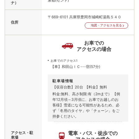
泉都(セント)
ナ）
〒669-6101
兵庫県豊岡市城崎町湯島５４０
住所
地図・アクセスを見る
お車での
アクセスの場合
お車でのアクセス1
【車】和田山ＩＣ---宿(57分)
駐車場情報
【収容台数】20台
【料金】無料
料金:無料、高さ制限:有（2mまで） 【例
年12月頃～3月頃に、お車でお越しのお
客様】雪道になる可能性があるため、必
ず「冬用のタイヤ」や「チェーン」をご
持参ください。
電車・バス・徒歩での
アクセス・駐
車場