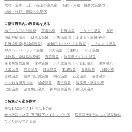
尼崎・宝塚・三田・篠山の温泉宿
姫路・赤穂・播磨の温泉宿
城崎・竹野・豊岡の温泉宿
○都道府県内の温泉地を見る
神戸・六甲布引温泉
置塩温泉
竹野温泉
こうでら温泉
有野
槇山神籬温泉
日和山温泉
浜坂温泉郷
あまるべ温泉(香住)
竹野浜海岸(奥城崎温泉)
城崎円山川ひだまり温泉
こうのとり温泉
神戸ハーバーランド温泉
大沢温泉（兵庫県）
やぶ温泉
淡路島・南淡路温泉郷
海若温泉
淡路島うずしお温泉
猪名川豊壽温泉
佐津温泉
ハチ北温泉
小倉山温泉
湯村温泉
浜坂温泉
石井温泉
岩屋温泉
宝塚温泉
有馬温泉
神鍋温泉
赤穂温泉
城崎円山川温泉
明石温泉
石道温泉
波賀温泉
さとわき湧玉の湯
城崎温泉
塩田温泉
淡路島・洲本温泉
七釜温泉
波賀東山温泉
神戸須磨温泉
武田尾温泉
○特集から宿を探す
格安1泊2食付き1万円以下の宿
食べ放題！格安1万円以下バイキングの宿
客室露天風呂のある温泉旅館
ひとり旅ができる宿