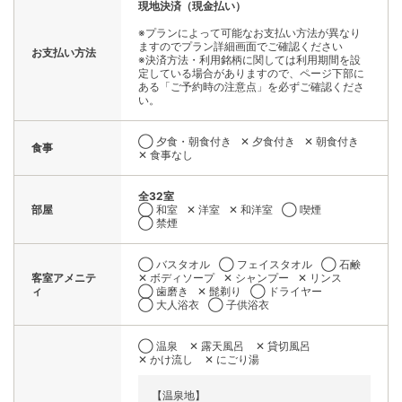
現地決済（現金払い）
※プランによって可能なお支払い方法が異なり
ますのでプラン詳細画面でご確認ください
お支払い方法
※決済方法・利用銘柄に関しては利用期間を設
定している場合がありますので、ページ下部に
ある「ご予約時の注意点」を必ずご確認くださ
い。
◯ 夕食・朝食付き
✕ 夕食付き
✕ 朝食付き
食事
✕ 食事なし
全32室
部屋
◯ 和室
✕ 洋室
✕ 和洋室
◯ 喫煙
◯ 禁煙
◯ バスタオル
◯ フェイスタオル
◯ 石鹸
客室アメニテ
✕ ボディソープ
✕ シャンプー
✕ リンス
ィ
◯ 歯磨き
✕ 髭剃り
◯ ドライヤー
◯ 大人浴衣
◯ 子供浴衣
◯ 温泉
✕ 露天風呂
✕ 貸切風呂
✕ かけ流し
✕ にごり湯
【温泉地】