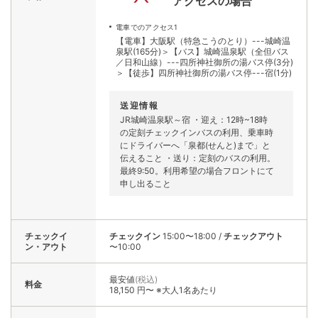
アクセスの場合
電車でのアクセス1
【電車】大阪駅（特急こうのとり）---城崎温
泉駅(165分)＞【バス】城崎温泉駅（全但バス
／日和山線）---四所神社御所の湯バス停(3分)
＞【徒歩】四所神社御所の湯バス停---宿(1分)
送迎情報
JR城崎温泉駅～宿 ・迎え：12時~18時
の定刻チェックインバスの利用、乗車時
にドライバーへ「泉都(せんと)まで」と
伝えること ・送り：定刻のバスの利用。
最終9:50。利用希望の場合フロントにて
申し出ること
チェックイ
チェックイン
15:00〜18:00
/
チェックアウト
ン・アウト
〜10:00
最安値
(税込)
料金
18,150 円〜 ※大人1名あたり