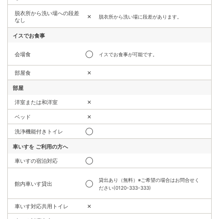
脱衣所から洗い場への段差
✕
脱衣所から洗い場に段差があります。
なし
イスでお食事
会場食
◯
イスでお食事が可能です。
部屋食
✕
部屋
洋室または和洋室
✕
ベッド
✕
洗浄機能付きトイレ
◯
車いすを
ご利用の方へ
車いすの宿泊対応
◯
貸出あり（無料）※ご希望の場合はお問合せく
館内車いす貸出
◯
ださい(0120-333-333)
車いす対応共用トイレ
✕