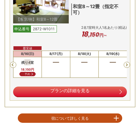
和室8～12畳（指定不
可）
【客室/例】和室8～12畳
2
名
1
室時大人1名あたり(税込)
申込番号
2872-W1011
18
,
150
円～
最安値
名湯「城崎温泉」は、肌に優しい「とろ湯」の塩化物泉。畳
(土)
8/16(日)
8/17(月)
8/18(火)
8/19(水)
8/
敷きが心地よい大浴場でお楽しみください。城崎有数の広さ
残り
4
室
Previous
を誇る岩風呂も併設。ゆったりとおくつろぎいただけます。
18,150
円
予約
冬の贅沢！蟹1.5杯相当を味わう会席
プランの詳細を見る
宿について詳しく見る
春は花、夏は新緑、秋には紅葉、そして冬の雪。四季折々、表情豊かに姿を
変える庭がお出迎えいたします。「泉都」のおもてなしは、訪れる人の心を