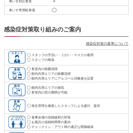
車いす対応客室
✕
車いす専用駐車場
◯
感染症対策取り組みのご案内
感染症対策の基準について
スタッフの手洗い・うがい・マスクの着用
スタッフの検温
客室内の除菌清掃
館内共用エリアの除菌清掃
館内共用エリアにアルコール消毒液を設置
館内共用エリアの換気
客室内の窓の開閉が可能
衛生管理を徹底したスタッフによる盛付、提供
食事会場の混雑緩和の対策
お風呂の混雑時間帯の案内
チェックイン・アウト時の適正な間隔確保