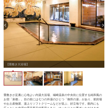
【畳敷き大浴場】
畳敷きが足裏に心地よい内湯大浴場、城崎温泉の中央街に位置する純和風の
お宿「泉都」。目の前には七つの外湯のひとつ「御所の湯」があり、射的場
やお土産物屋、湯上りソフトクリームなどが並ぶ、好立地です。館内にも
広々とした内湯や露天風呂付客室もあり、ゆったりとお寛ぎいただけます。