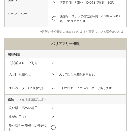
喫茶コーナー
✕
営業時間：7:30 ～ 10:00まで席数：20席
クラブ・バー
店舗名：スナック都営業時間：20:00 ～ 24:0
◯
0までカラオケ：有
※最新の情報収集に努めておりますが変更している場合があります
バリアフリー情報
階段移動
玄関前スロープあり
✕
入り口段差なし
✕
入り口には段差があります。
エレベーター(平屋含む)
△
一部のフロアにエレベーターがあります。
風呂
※有料貸切風呂は除く
洗い場に高めの椅子
✕
浴槽の手すり
✕
洗い場から浴槽への段差な
◯
し