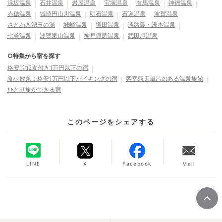
浜坂温泉
石井温泉
岩屋温泉
宝塚温泉
有馬温泉
神鍋温泉
赤穂温泉
城崎円山川温泉
明石温泉
石道温泉
波賀温泉
さとわき湧玉の湯
城崎温泉
塩田温泉
淡路島・洲本温泉
七釜温泉
波賀東山温泉
神戸須磨温泉
武田尾温泉
○特集から宿を探す
格安1泊2食付き1万円以下の宿
食べ放題！格安1万円以下バイキングの宿
客室露天風呂のある温泉旅館
ひとり旅ができる宿
このページをシェアする
LINE
X
Facebook
Mail