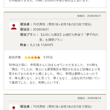
が問題ありません。川側にも広めの洋室があればと思います。
投稿日：
2026/06/27
宿泊者：
70代男性（男性1名+女性1名の計2名で宿泊）
宿泊日：
2026/06/21
宿泊プラン：
【お日にち限定】お値打ち料金で『夢千代の
里』を満喫プラン
料金：
大人1名
17,600
円
総合評価
5.00
点
50年ほど前に、井筒屋さんに泊まらせていただきました。その時も
「満点」でしたが、屋上にも展望風呂を増設されるなど設備がより充
実されておられるナと感じました。 特に、料理は素晴らしかったで
す。味も濃くなく、かと言って、薄くもなく、上品な出汁が効いてい
て最高でした。また、利用したいです。
投稿日：
2026/06/14
宿泊者：
70代男性（男性1名+女性1名の計2名で宿泊）