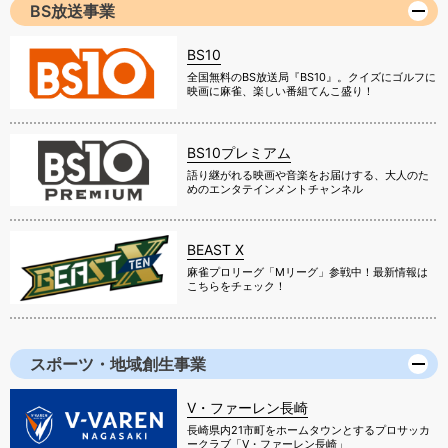
BS放送事業
BS10
全国無料のBS放送局『BS10』。クイズにゴルフに
映画に麻雀、楽しい番組てんこ盛り！
BS10プレミアム
語り継がれる映画や音楽をお届けする、大人のた
めのエンタテインメントチャンネル
BEAST X
麻雀プロリーグ「Mリーグ」参戦中！最新情報は
こちらをチェック！
スポーツ・地域創生事業
V・ファーレン長崎
長崎県内21市町をホームタウンとするプロサッカ
ークラブ「V・ファーレン長崎」