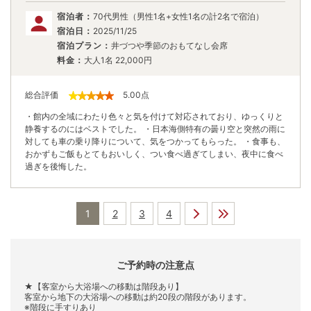
宿泊者：
70代男性（男性1名+女性1名の計2名で宿泊）
宿泊日：
2025/11/25
宿泊プラン：
井づつや季節のおもてなし会席
料金：
大人1名
22,000
円
総合評価
5.00
点
・館内の全域にわたり色々と気を付けて対応されており、ゆっくりと
静養するのにはベストでした。 ・日本海側特有の曇り空と突然の雨に
対しても車の乗り降りについて、気をつかってもらった。 ・食事も、
おかずもご飯もとてもおいしく、つい食べ過ぎてしまい、夜中に食べ
過ぎを後悔した。
1
2
3
4
ご予約時の注意点
★【客室から大浴場への移動は階段あり】
客室から地下の大浴場への移動は約20段の階段があります。
※階段に手すりあり