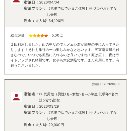
宿泊日：
2026/04/04
宿泊プラン：
【荒湯でゆでたまご体験】井づつやおもてな
し会席
料金：
大人1名
34,100
円
総合評価
5.00
点
２回利用しました。山の中なのでカメムシ君が部屋の中に入ってきた
りします！それも旅行の一つ楽しみかなと思います。客室露天風呂付
きなので、いつでも風呂に入れるのは良いですね！庭は広く、夜はラ
イトアップされ綺麗です。食事も大変満足です。また利用します。有
難うございました。
投稿日：
2026/04/03
宿泊者：
60代男性（男性1名+女性2名+小学生 低学年2名の
計5名で宿泊）
宿泊日：
2026/03/29
宿泊プラン：
【荒湯でゆでたまご体験】井づつやおもてな
し会席
料金：
大人1名
20,900
円