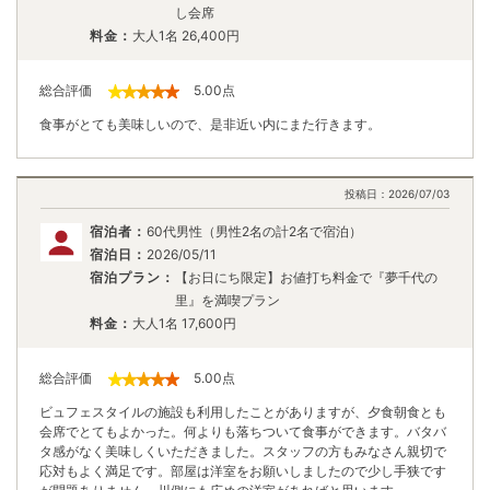
し会席
料金：
大人1名
26,400
円
総合評価
5.00
点
食事がとても美味しいので、是非近い内にまた行きます。
投稿日：
2026/07/03
宿泊者：
60代男性（男性2名の計2名で宿泊）
宿泊日：
2026/05/11
宿泊プラン：
【お日にち限定】お値打ち料金で『夢千代の
里』を満喫プラン
料金：
大人1名
17,600
円
総合評価
5.00
点
ビュフェスタイルの施設も利用したことがありますが、夕食朝食とも
会席でとてもよかった。何よりも落ちついて食事ができます。バタバ
タ感がなく美味しくいただきました。スタッフの方もみなさん親切で
応対もよく満足です。部屋は洋室をお願いしましたので少し手狭です