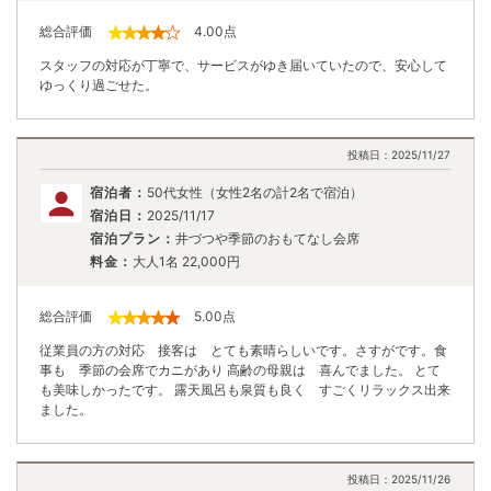
総合評価
4.00
点
スタッフの対応が丁寧で、サービスがゆき届いていたので、安心して
ゆっくり過ごせた。
投稿日：
2025/11/27
宿泊者：
50代女性（女性2名の計2名で宿泊）
宿泊日：
2025/11/17
宿泊プラン：
井づつや季節のおもてなし会席
料金：
大人1名
22,000
円
総合評価
5.00
点
従業員の方の対応 接客は とても素晴らしいです。さすがです。食
事も 季節の会席でカニがあり 高齢の母親は 喜んでました。 とて
も美味しかったです。 露天風呂も泉質も良く すごくリラックス出来
ました。
投稿日：
2025/11/26