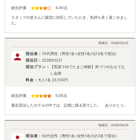
総合評価
4.00
点
スタッフの皆さんに親切に対応していただき、気持ち良く過ごせまし
た。
投稿日：
2026/05/22
宿泊者：
70代男性（男性1名+女性1名の計2名で宿泊）
宿泊日：
2026/05/21
宿泊プラン：
【荒湯でゆでたまご体験】井づつやおもてな
し会席
料金：
大人1名
23,100
円
総合評価
5.00
点
最近宿泊したホテルの中では、記憶に残る宿でした。 ありがとう。
投稿日：
2026/04/05
宿泊者：
50代女性（男性1名+女性1名の計2名で宿泊）