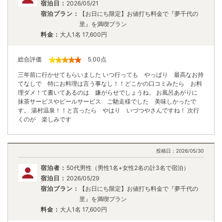
宿泊日：
2026/05/21
宿泊プラン：
【お日にち限定】お値打ち料金で『夢千代の
里』を満喫プラン
料金：
大人1名
17,600
円
総合評価
5.00
点
三年前に行かせてもらいました いつ行っても やっぱり 最高なお持
てなしで 特にお料理は言う事なし！！どこかの口コミみたら お料
理ダメ！て書いてあるのは 嫌がらせでしょうね。 お風呂あがりに
抹茶サービスやビールサービス ご馳走様でした 美味しかったで
す。 湯村温泉！！と言ったら やはり いづつやさんですね！ 次行
くのが 楽しみです
投稿日：
2026/05/30
宿泊者：
50代男性（男性1名+女性2名の計3名で宿泊）
宿泊日：
2026/05/29
宿泊プラン：
【お日にち限定】お値打ち料金で『夢千代の
里』を満喫プラン
料金：
大人1名
17,600
円