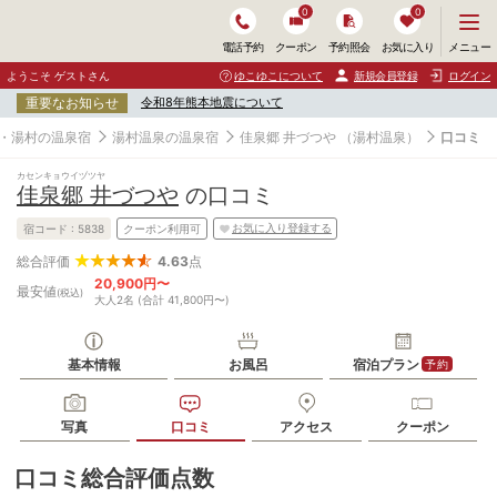
0
0
メ
メニュー
電話予約
クーポン
予約照会
お気に入り
ニ
ュ
ようこそ ゲストさん
ゆこゆこについて
新規会員登録
ログイン
ー
重要なお知らせ
令和8年熊本地震について
を
開
・湯村の温泉宿
湯村温泉の温泉宿
佳泉郷 井づつや
（湯村温泉）
口コミ
く
カセンキョウイヅツヤ
佳泉郷 井づつや
の口コミ
お気に入り登録する
宿コード :
5838
クーポン利用可
4.63
点
総合評価
20,900円〜
最安値
(税込)
大人2名 (合計 41,800円〜)
基本情報
お風呂
宿泊プラン
予約
写真
口コミ
アクセス
クーポン
口コミ総合評価点数