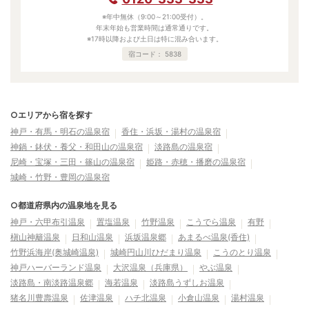
※年中無休（9:00～21:00受付）。
年末年始も営業時間は通常通りです。
※17時以降および土日は特に混み合います。
宿コード：
5838
○エリアから宿を探す
神戸・有馬・明石の温泉宿
香住・浜坂・湯村の温泉宿
神鍋・鉢伏・養父・和田山の温泉宿
淡路島の温泉宿
尼崎・宝塚・三田・篠山の温泉宿
姫路・赤穂・播磨の温泉宿
城崎・竹野・豊岡の温泉宿
○都道府県内の温泉地を見る
神戸・六甲布引温泉
置塩温泉
竹野温泉
こうでら温泉
有野
槇山神籬温泉
日和山温泉
浜坂温泉郷
あまるべ温泉(香住)
竹野浜海岸(奥城崎温泉)
城崎円山川ひだまり温泉
こうのとり温泉
神戸ハーバーランド温泉
大沢温泉（兵庫県）
やぶ温泉
淡路島・南淡路温泉郷
海若温泉
淡路島うずしお温泉
猪名川豊壽温泉
佐津温泉
ハチ北温泉
小倉山温泉
湯村温泉