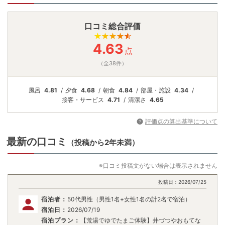
口コミ総合評価
4.63
点
（全38件）
風呂
4.81
夕食
4.68
朝食
4.84
部屋・施設
4.34
接客・
サービス
4.71
清潔さ
4.65
評価点の算出基準について
最新の口コミ
（投稿から2年未満）
※口コミ投稿文がない場合は表示されません
投稿日：
2026/07/25
宿泊者：
50代男性（男性1名+女性1名の計2名で宿泊）
宿泊日：
2026/07/19
宿泊プラン：
【荒湯でゆでたまご体験】井づつやおもてな