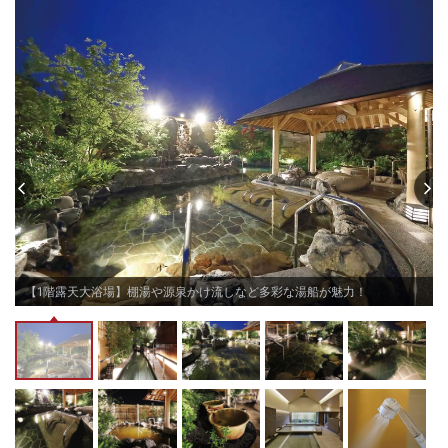
【1階露天大浴場】棚湯や源泉かけ流しなど多彩な湯船が魅力！