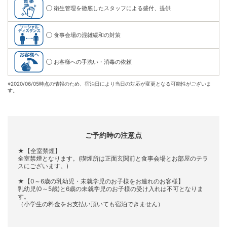
衛生管理を徹底したスタッフによる盛付、提供
食事会場の混雑緩和の対策
お客様への手洗い・消毒の依頼
※
2020/06/05時点の情報のため、宿泊日により当日の対応が変更となる可能性がございま
す。
ご予約時の注意点
★【全室禁煙】
全室禁煙となります。(喫煙所は正面玄関前と食事会場とお部屋のテラ
スにございます。)
★【0～6歳の乳幼児・未就学児のお子様をお連れのお客様】
乳幼児(0～5歳)と6歳の未就学児のお子様の受け入れは不可となりま
す。
（小学生の料金をお支払い頂いても宿泊できません）