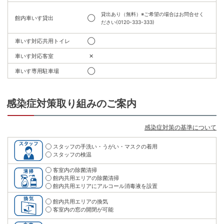
貸出あり（無料）※ご希望の場合はお問合せく
館内車いす貸出
◯
ださい(0120-333-333)
車いす対応共用トイレ
◯
車いす対応客室
✕
車いす専用駐車場
◯
感染症対策取り組みのご案内
感染症対策の基準について
スタッフの手洗い・うがい・マスクの着用
スタッフの検温
客室内の除菌清掃
館内共用エリアの除菌清掃
館内共用エリアにアルコール消毒液を設置
館内共用エリアの換気
客室内の窓の開閉が可能