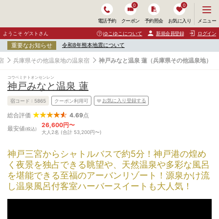
0
0
メ
メニュー
電話予約
クーポン
予約照会
お気に入り
ニ
ュ
ようこそ ゲストさん
ゆこゆこについて
新規会員登録
ログイン
ー
重要なお知らせ
令和8年熊本地震について
を
開
宿
兵庫県その他温泉地の温泉宿
神戸みなと温泉 蓮（兵庫県その他温泉地）
く
コウベミナトオンセンレン
神戸みなと温泉 蓮
お気に入り登録する
宿コード :
5865
クーポン利用可
4.69
点
総合評価
26,600円〜
最安値
(税込)
大人2名 (合計 53,200円〜)
神戸三宮からシャトルバスで約5分！神戸港の煌め
く夜景を独占できる眺望や、天然温泉や多彩な風呂
を堪能できる至福のアーバンリゾート！源泉かけ流
し温泉風呂付客室ハーバースイートも大人気！