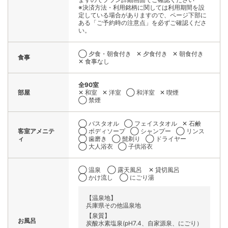
※決済方法・利用銘柄に関しては利用期間を設
定している場合がありますので、ページ下部に
ある「ご予約時の注意点」を必ずご確認くださ
い。
◯ 夕食・朝食付き
✕ 夕食付き
✕ 朝食付き
食事
✕ 食事なし
全90室
部屋
✕ 和室
✕ 洋室
◯ 和洋室
✕ 喫煙
◯ 禁煙
◯ バスタオル
◯ フェイスタオル
✕ 石鹸
客室アメニテ
◯ ボディソープ
◯ シャンプー
◯ リンス
ィ
◯ 歯磨き
◯ 髭剃り
◯ ドライヤー
◯ 大人浴衣
◯ 子供浴衣
◯ 温泉
◯ 露天風呂
✕ 貸切風呂
◯ かけ流し
◯ にごり湯
【温泉地】
兵庫県その他温泉地
【泉質】
お風呂
炭酸水素塩泉(pH7.4、自家源泉、にごり）