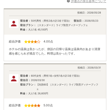
評価点の算出基準について
投稿日：
2026/05/28
宿泊者：
50代男性（男性2名の計2名で宿泊）
宿泊日：
2026/05/23
宿泊プラン：
［スタンダード］ライブ割烹ディナーブッフェ
料金：
大人1名
45,100
円
総合評価
4.00
点
ホテルの温泉は良かったが、併設の日帰り温泉は温泉内があまり清潔
感を感じられず残念でした。料理は良かったです。
投稿日：
2026/03/31
宿泊者：
60代女性（男性1名+女性1名の計2名で宿泊）
宿泊日：
2026/03/30
宿泊プラン：
【先割60】［スタンダード］ライブ割烹ディナーブッフ
ェ
料金：
大人1名
26,600
円
総合評価
5.00
点