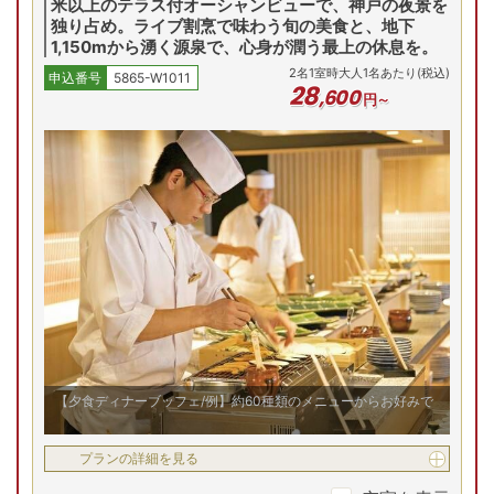
米以上のテラス付オーシャンビューで、神戸の夜景を
独り占め。ライブ割烹で味わう旬の美食と、地下
1,150mから湧く源泉で、心身が潤う最上の休息を。
2
名
1
室時大人1名あたり(税込)
申込番号
5865-W1011
28
,
600
円～
【夕食ディナーブッフェ/例】約60種類のメニューからお好みで
プランの詳細を見る