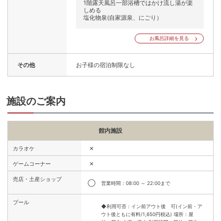
1階露天風呂一部浴槽ではかけ流し湯が楽
しめる
塩化物泉(自家源泉、にごり）
お風呂詳細を見る
その他
お子様の宿泊制限なし
施設のご案内
館内施設
✕
カラオケ
✕
ゲームコーナー
売店・土産ショップ
◯
営業時間：08:00 ～ 22:00まで
プール
◆利用可否：イン前アウト後 可(イン前・ア
ウト後ともに有料/1,650円税込) 場所：屋