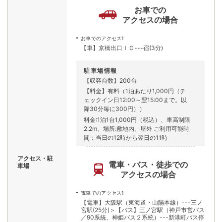
お車での
アクセスの場合
お車でのアクセス1
【車】京橋出口ＩＣ---宿(3分)
駐車場情報
【収容台数】200台
【料金】有料（1泊あたり1,000円（チ
ェックイン日12:00～翌15:00まで。以
降30分毎に300円））
料金:1泊1台1,000円（税込）、車高制限
2.2m、場所:敷地内、屋外 ご利用可能時
間：当日の12時から翌日の11時
アクセス・駐
電車・バス・徒歩での
車場
アクセスの場合
電車でのアクセス1
【電車】大阪駅（東海道・山陽本線）---三ノ
宮駅(25分)＞【バス】三ノ宮駅（神戸市営バス
／90系統、神姫バス２系統）---新港町バス停