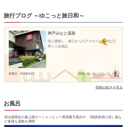
神戸三宮駅から無料シャトルバスで約5分・洗練されたホテルで上質な滞在を
ご提供。源泉かけ流し湯（一部浴槽のみ）を愉しめる天然温泉旅館。

旅行ブログ ～ゆこっと旅日和～
【お部屋】全室テラス付オーシャンビューの客室はテラスを含め60㎡以上の
広々とした和洋室となっており、ゆっくりとお過ごしいただけます。ベッド
にはシモンズ社製高級マットレスを使用し、最高の寝心地をご提供。追加料
神戸みなと温泉
金で、神戸の煌めく夜景が愉しめる西側のお部屋が人気です。

【お食事】神戸の夜景を眺めながら「御食事処 ライブ割烹 万蓮」では厳選さ
宿に隣接し、都心からのアクセスが便利な日
れた食材をブッフェスタイルのライブ割烹でご堪能ください。（ご夕食は2部
帰り入浴施設
交代制となります。ご予約時にご希望を伺います。満席などご希望に添えな
い場合がありますので、ご了承ください。）朝食は「ル・パン神戸北野」の
パンや実演料理などが楽しめるブッフェスタイルです。他にもリラクゼーシ
ョンラウンジ 空と海や展望BAR REN KOBEなど多彩にお愉しみいただけま
す。

投稿日：2024/8/22
投稿：ゆこゆこスタッフ
【お風呂】最上階にある宿泊者専用の展望大浴場からは雄大な海景色が望
め、解放感に溢れています。1階のお風呂では5つの棚湯や源泉かけ流し湯な
ど多彩な湯船が愉しめます。

投稿の続きを見る
【館内】７種類の岩盤浴と１種の溶岩浴があります。健康増進サロンでは、
健康増進プログラムとマッサージをご用意しております。リクライニング電
動マッサージルームもありお身体の状態に合わせてリラクゼーションをお選
お風呂
びいただけます。

※全客室内Wi-Fi設置有
宿泊者限定の最上階オーシャンビュー展望露天風呂や、1階源泉掛け流し湯な
チェックイン15:00〜19:00
ど多様な湯船を満喫
チェックアウト 〜11:00