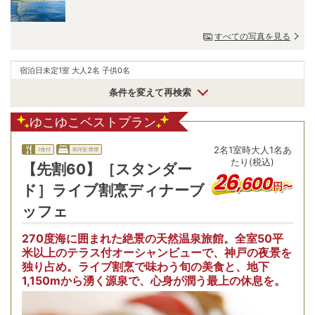
すべての写真を見る
宿泊日未定
1室 大人2名 子供0名
条件を変えて再検索
ゆこゆこベストプラン
2
名
1
室時
大人1名あ
2食付
和洋室:禁煙
たり(税込)
【先割60】［スタンダー
26
,
600
円〜
ド］ライブ割烹ディナーブ
ッフェ
270度海に囲まれた絶景の天然温泉旅館。全室50平
米以上のテラス付オーシャンビューで、神戸の夜景を
独り占め。ライブ割烹で味わう旬の美食と、地下
【
1,150mから湧く源泉で、心身が潤う最上の休息を。