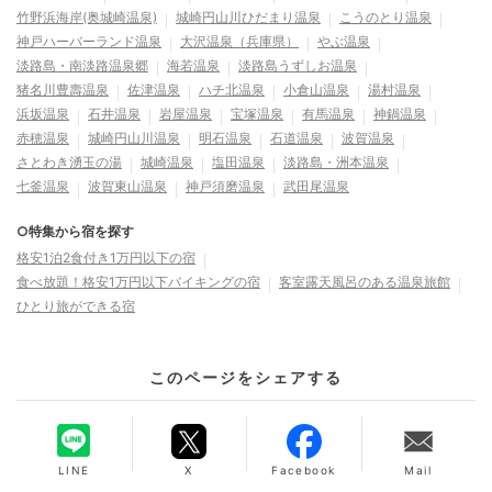
竹野浜海岸(奥城崎温泉)
城崎円山川ひだまり温泉
こうのとり温泉
神戸ハーバーランド温泉
大沢温泉（兵庫県）
やぶ温泉
淡路島・南淡路温泉郷
海若温泉
淡路島うずしお温泉
猪名川豊壽温泉
佐津温泉
ハチ北温泉
小倉山温泉
湯村温泉
浜坂温泉
石井温泉
岩屋温泉
宝塚温泉
有馬温泉
神鍋温泉
赤穂温泉
城崎円山川温泉
明石温泉
石道温泉
波賀温泉
さとわき湧玉の湯
城崎温泉
塩田温泉
淡路島・洲本温泉
七釜温泉
波賀東山温泉
神戸須磨温泉
武田尾温泉
○特集から宿を探す
格安1泊2食付き1万円以下の宿
食べ放題！格安1万円以下バイキングの宿
客室露天風呂のある温泉旅館
ひとり旅ができる宿
このページをシェアする
LINE
X
Facebook
Mail