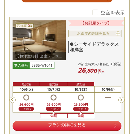
空室を表示
地下1,150ｍの地中から湧き出す温泉！
【お部屋タイプ】
和洋室
お部屋の詳細を見る
●シーサイドデラックス
和洋室
【和洋室/例】全室テラス付
オーシャンビューで海風を愉
2
名
1
室時大人1名あたり(税込)
しむ
申込番号
5865-W1011
26
,
600
円～
最安値
最安値
最安値
最上階オーシャンビュー展望露天風呂や、1階源泉掛け流し湯
5(月)
10/6(火)
10/7(水)
10/8(木)
10/9(金)
10/
など多様な湯船！最上階の展望風呂からは碧く広がる海と空
Previous
の眺望を、1階屋内大浴場では高濃度炭酸泉・暦風呂・水風
26,600
円
26,600
円
26,600
円
呂・かけ湯など多様な湯船が楽しめる
予約
予約
予約
先割
先割
実演も充実！約60種類のブッフェ
プランの詳細を見る