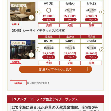
プランの詳細を見る
9/5(土)
9/6(日)
9/7(月)
9/8(火)
9/9(水)
9/
和洋室
残り
9
室
残り
9
室
Previous
27,600
円
27,600
円
27,600
円
27
予約
予約
予約
先割対象
先割
先割
先割
【西側】シーサイドデラックス和洋室
最安値
最安値
最安値
9/5(土)
9/6(日)
9/7(月)
9/8(火)
9/9(水)
9/
和洋室
残り
5
室
残り
5
室
残り
5
室
残
Previous
29,800
円
29,800
円
29,800
円
29
予約
予約
予約
先割対象
先割
先割
先割
ハーバースイート
部屋タイプをもっと見る
最安値
最安値
最安値
9/5(土)
9/6(日)
9/7(月)
9/8(火)
9/9(水)
9/
和洋室
30
日前の予約でお得！
先割対象
残り
2
室
残り
2
室
残
Previous
42,600
円
42,600
円
42,600
円
42
問合せ
予約
予約
［スタンダード］ライブ割烹ディナーブッフェ
先割対象
先割
先割
先割
270度海に囲まれた絶景の天然温泉旅館。全室50平