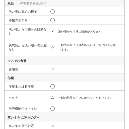
風呂
※有料貸切風呂は除く
洗い場に高めの椅子
◯
浴槽の手すり
◯
洗い場から浴槽への段差な
✕
洗い場から浴槽に段差があります。
し
脱衣所から洗い場への段差
一部の浴場には脱衣所から洗い場に段差があ
△
なし
ります。
イスでお食事
会場食
✕
部屋
洋室または和洋室
◯
ベッド
△
一部の部屋タイプにはベッドがあります。
洗浄機能付きトイレ
◯
車いすを
ご利用の方へ
車いすの宿泊対応
✕