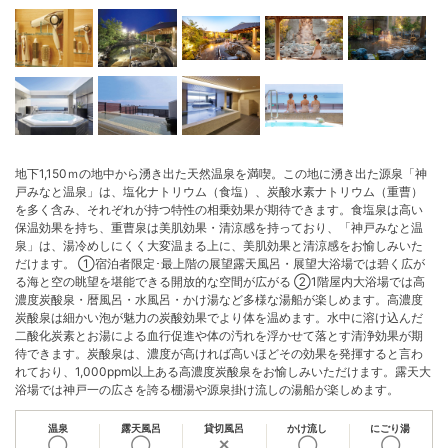
地下1,150ｍの地中から湧き出た天然温泉を満喫。この地に湧き出た源泉「神
戸みなと温泉」は、塩化ナトリウム（食塩）、炭酸水素ナトリウム（重曹）
を多く含み、それぞれが持つ特性の相乗効果が期待できます。食塩泉は高い
保温効果を持ち、重曹泉は美肌効果・清涼感を持っており、「神戸みなと温
泉」は、湯冷めしにくく大変温まる上に、美肌効果と清涼感をお愉しみいた
だけます。 ①宿泊者限定･最上階の展望露天風呂・展望大浴場では碧く広が
る海と空の眺望を堪能できる開放的な空間が広がる ②1階屋内大浴場では高
濃度炭酸泉・暦風呂・水風呂・かけ湯など多様な湯船が楽しめます。高濃度
炭酸泉は細かい泡が魅力の炭酸効果でより体を温めます。水中に溶け込んだ
二酸化炭素とお湯による血行促進や体の汚れを浮かせて落とす清浄効果が期
待できます。炭酸泉は、濃度が高ければ高いほどその効果を発揮すると言わ
れており、1,000ppm以上ある高濃度炭酸泉をお愉しみいただけます。露天大
浴場では神戸一の広さを誇る棚湯や源泉掛け流しの湯船が楽しめます。
温泉
露天風呂
貸切風呂
かけ流し
にごり湯
◯
◯
✕
◯
◯