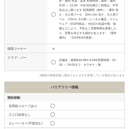
外・屋内 水温：温水 利用時間：屋外・屋内
9:00 ～ 22:00 ※18:00以降のご利用は、中学
生以上に限ります 利用期間（例年）：通年 長
◯
さ：大人用プール 20m×5m 深さ：大人用プ
ール 120cm その他：レンタル備品：スイム
ウェア（550円税込） ※当日の気温や雨、強
風などにより、予告なく営業時間を変更した
り、営業を休止する場合があります。（屋外
屋内） 「2025年6月更新」
✕
喫茶コーナー
クラブ・バー
店舗名：展望BAR REN KOBE営業時間：20：
◯
00 ～ 24:00まで カラオケ：無
※最新の情報収集に努めておりますが変更している場合があります
バリアフリー情報
階段移動
玄関前スロープあり
◯
入り口段差なし
◯
エレベーター(平屋含む)
◯