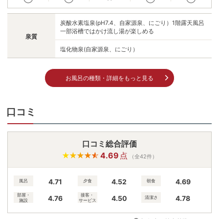
炭酸水素塩泉(pH7.4、自家源泉、にごり）1階露天風呂
一部浴槽ではかけ流し湯が楽しめる
泉質
塩化物泉(自家源泉、にごり）
お風呂の種類・詳細をもっと見る
口コミ
口コミ総合評価
4.69
点
（全42件）
4.71
4.52
4.69
風呂
夕食
朝食
部屋・
接客・
4.76
4.50
4.78
清潔さ
施設
サービス