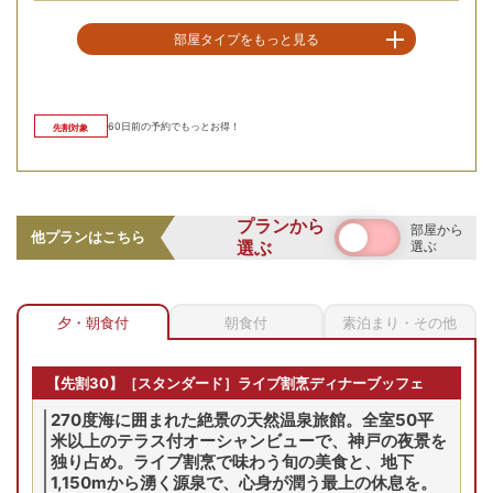
部屋タイプをもっと見る
空室を表示
60
日前の予約でもっとお得！
先割対象
【お部屋タイプ】
和洋室
お部屋の詳細を見る
【西側】シーサイドデラ
旬の食材と兵庫五国の食材を使用した万蓮の味を堪能できる
プランから
ックス和洋室
部屋から
他プランはこちら
ブッフェ。「日本三大夜景都市・神戸」の夜景が愉しめるお
選ぶ
選ぶ
【西側客室/例】テラスから
食事処「ライブ割烹万蓮」で楽しめる。
神戸の夜景を望む客室※西側
2
名
1
室時大人1名あたり(税込)
で要予約
申込番号
5865-W1011
28
,
800
円～
全室テラス付きオーシャンビュー！
夕・朝食付
朝食付
素泊まり・その他
最安値
最安値
最安値
5(月)
10/6(火)
10/7(水)
10/8(木)
10/9(金)
10/
【先割30】［スタンダード］ライブ割烹ディナーブッフェ
残り
5
室
残り
5
室
残り
5
室
Previous
270度海に囲まれた絶景の天然温泉旅館。全室50平
28,800
円
28,800
円
28,800
円
米以上のテラス付オーシャンビューで、神戸の夜景を
予約
予約
予約
独り占め。ライブ割烹で味わう旬の美食と、地下
先割
先割
1,150mから湧く源泉で、心身が潤う最上の休息を。