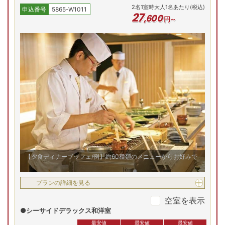
プランの詳細を見る
2
名
1
室時大人1名あたり(税込)
申込番号
5865-W1011
27
,
600
円～
空室を表示
海に囲まれた立地ならではの全室オーシャンビュー。60㎡の
広々とした和洋室や、100㎡の展望半露天温泉付き特別室な
【お部屋タイプ】
和洋室
ど贅沢な空間でゆっくりとくつろぐことができる。※写真は
シーサイドデラックス和洋室一例
お部屋の詳細を見る
ハーバースイート
源泉かけ流しの客室風呂
2
名
1
室時大人1名あたり(税込)
申込番号
5865-W1011
41
,
600
円～
【夕食ディナーブッフェ/例】約60種類のメニューからお好みで
最安値
最安値
最安値
5(月)
10/6(火)
10/7(水)
10/8(木)
10/9(金)
10/
残り
2
室
残り
2
室
残り
2
室
Previous
プランの詳細を見る
41,600
円
41,600
円
41,600
円
空室を表示
予約
予約
予約
●シーサイドデラックス和洋室
先割
先割
最安値
最安値
最安値