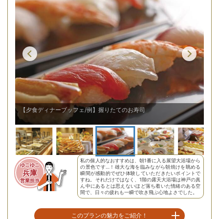
【夕食ディナーブッフェ/例】約60種類のメニュー
私の個人的なおすすめは、朝1番に入る展望大浴場から
ゆこゆこ
の景色です…！雄大な海を臨みながら朝焼けを眺める
兵庫
瞬間が感動的でぜひ体験していただきたいポイントで
すね。それだけではなく、1階の露天大浴場は神戸の真
営業担当
ん中にあるとは思えないほど落ち着いた情緒のある空
間で、日々の疲れも一瞬で吹き飛ぶ心地よさでした。
このプランの魅力をご紹介！