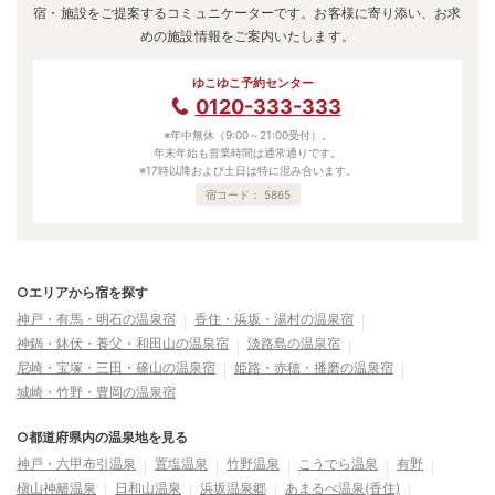
宿・施設をご提案するコミュニケーターです。お客様に寄り添い、お求
めの施設情報をご案内いたします。
ゆこゆこ予約センター
0120-333-333
※年中無休（9:00～21:00受付）。
年末年始も営業時間は通常通りです。
※17時以降および土日は特に混み合います。
宿コード：
5865
○エリアから宿を探す
神戸・有馬・明石の温泉宿
香住・浜坂・湯村の温泉宿
神鍋・鉢伏・養父・和田山の温泉宿
淡路島の温泉宿
尼崎・宝塚・三田・篠山の温泉宿
姫路・赤穂・播磨の温泉宿
城崎・竹野・豊岡の温泉宿
○都道府県内の温泉地を見る
神戸・六甲布引温泉
置塩温泉
竹野温泉
こうでら温泉
有野
槇山神籬温泉
日和山温泉
浜坂温泉郷
あまるべ温泉(香住)