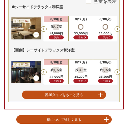
空室を表示
●シーサイドデラックス和洋室
8/14(金)
8/15(土)
8/16(日)
8/17(月)
8/18(火)
8/
和洋室
残り
7
室
Previous
41,800
円
33,000
円
33,000
円
33
予約
予約
予約
【西側】シーサイドデラックス和洋室
8/14(金)
8/15(土)
8/16(日)
8/17(月)
8/18(火)
8/
和洋室
残り
5
室
残り
5
室
残り
5
室
残
Previous
44,000
円
35,200
円
35,200
円
35
予約
予約
予約
ハーバースイート
部屋タイプをもっと見る
8/14(金)
8/15(土)
8/16(日)
8/17(月)
8/18(火)
8/
和洋室
残り
1
室
Previous
宿について詳しく見る
48,000
円
48,000
円
48
56,800
円
問合せ
問合せ
予約