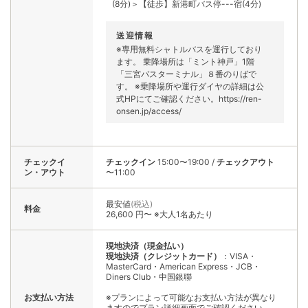
(8分)＞【徒歩】新港町バス停---宿(4分)
送迎情報
※専用無料シャトルバスを運行しており
ます。 乗降場所は「ミント神戸」1階
「三宮バスターミナル」８番のりばで
す。 ※乗降場所や運行ダイヤの詳細は公
式HPにてご確認ください。https://ren-
onsen.jp/access/
チェックイ
チェックイン
15:00〜19:00
/
チェックアウト
ン・アウト
〜11:00
最安値
(税込)
料金
26,600 円〜 ※大人1名あたり
現地決済（現金払い）
現地決済（クレジットカード）
：VISA・
MasterCard・American Express・JCB・
Diners Club・中国銀聯
お支払い方法
※プランによって可能なお支払い方法が異なり
ますのでプラン詳細画面でご確認ください