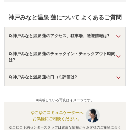
神戸みなと温泉 蓮
について よくあるご質問
Q.神戸みなと温泉 蓮のアクセス、駐車場、送迎情報は?
A.
車で京橋出口ＩＣより3分。
Q.神戸みなと温泉 蓮のチェックイン・チェックアウト時間
駐車場あり。
は?
無料送迎あり。
アクセス情報の詳細は
こちら
。
A.
チェックインは
15:00
~
19:00
、チェックアウトは〜
11:00
Q.神戸みなと温泉 蓮の口コミ評価は?
です。
※プランによって異なる場合があります。
A.
口コミ総合評価は
4.69
点で、
清潔さ評価が最も高いです。
口コミ情報の詳細は
こちら
。
※掲載している写真はイメージです。
ゆこゆこコミュニケーターへ
お気軽にご相談ください。
ゆこゆこ予約センタースタッフは豊富な情報からお客様のご希望に合う