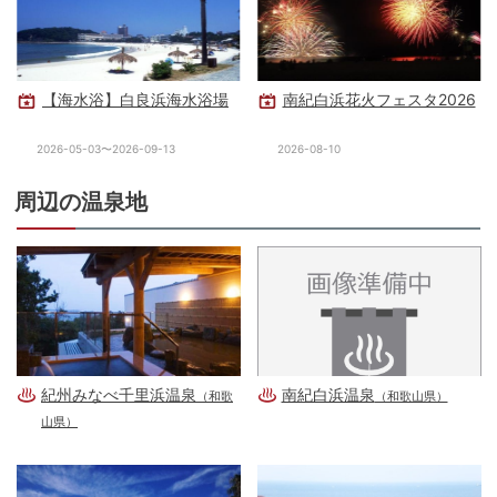
【海水浴】白良浜海水浴場
南紀白浜花火フェスタ2026
2026-05-03〜2026-09-13
2026-08-10
周辺の温泉地
紀州みなべ千里浜温泉
南紀白浜温泉
（和歌
（和歌山県）
山県）