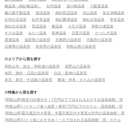
椿温泉（南紀椿温泉）
紀州温泉
湯の峰温泉
小阪屋温泉
藤の森不動温泉
湯浅温泉
南紀田辺温泉
花山温泉
加太淡嶋温泉
紀州白浜温泉
紀伊見温泉
南紀勝浦温泉
南紀太地温泉
串本温泉
南紀白浜温泉
田辺温泉
椿温泉
小又川温泉
和歌の浦温泉
すさみ温泉
みなべ温泉
龍神温泉
日置川温泉
かつらぎ温泉
渡瀬温泉
滋賀県の温泉宿
京都府の温泉宿
大阪府の温泉宿
兵庫県の温泉宿
奈良県の温泉宿
和歌山県の温泉宿
○エリアから宿を探す
和歌山市・加太・和歌浦の温泉宿
高野山の温泉宿
有田・御坊・日高の温泉宿
白浜・龍神の温泉宿
本宮・新宮・中辺路の温泉宿
勝浦・串本・すさみの温泉宿
○特集から宿を探す
[和歌山県]格安1泊2食付き！1万円以下で泊まれるおすすめ温泉旅館・宿
[和歌山県]バイキング食べ放題！格安1万円以下のホテル・温泉旅館・宿
[和歌山県]露天風呂付き客室・半露天風呂付き客室が評判の温泉旅館・宿
[和歌山県]ひとり旅におすすめ！一人で泊まれる温泉旅館・宿・ホテル