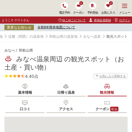
0
0
メ
メニュー
電話予約
クーポン
予約照会
お気に入り
ニ
ュ
ようこそ ゲストさん
ゆこゆこについて
新規会員登録
ログイン
ー
重要なお知らせ
令和8年熊本地震について
を
開
地
近畿（関西）の温泉地
和歌山県の温泉地
みなべ温泉
観光スポット
く
みなべ
和歌山県
みなべ温泉周辺 の観光スポット（お
土産・買い物）
4.40
点
お気に入り登録する
基本情報
日帰り温泉
観光情報
口コミ
アクセス
クーポン
宿泊