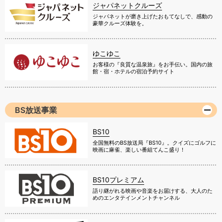
ジャパネットクルーズ
ジャパネットが磨き上げたおもてなしで、感動の
豪華クルーズ体験を。
ゆこゆこ
お客様の『良質な温泉旅』をお手伝い。国内の旅
館・宿・ホテルの宿泊予約サイト
BS放送事業
BS10
全国無料のBS放送局『BS10』。クイズにゴルフに
映画に麻雀、楽しい番組てんこ盛り！
BS10プレミアム
語り継がれる映画や音楽をお届けする、大人のた
めのエンタテインメントチャンネル