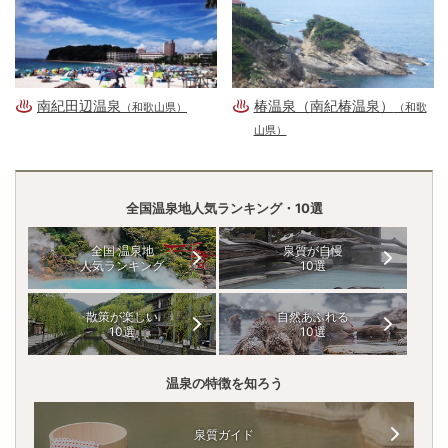
南紀田辺温泉
椿温泉（南紀椿温泉）
（和歌山県）
（和歌
山県）
全国温泉地人気ランキング・10選
全国 温泉地
泉質が自慢
人気ランキング
10選
散策が楽しい
自然あふれる
10選
10選
温泉の特徴を知ろう
泉質ガイド