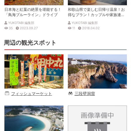
日本海と紅葉の絶景を堪能する！
和歌山県で楽しむ日帰り温泉！お
「鳥海ブルーライン」ドライブ
得なプラン！カップルや家族連れ
等！
YUKOTABI 編集部
YUKOTABI 編集部
35
2023.09.27
11
2018.04.02
周辺の観光スポット
フィッシュマーケット
三段壁洞窟