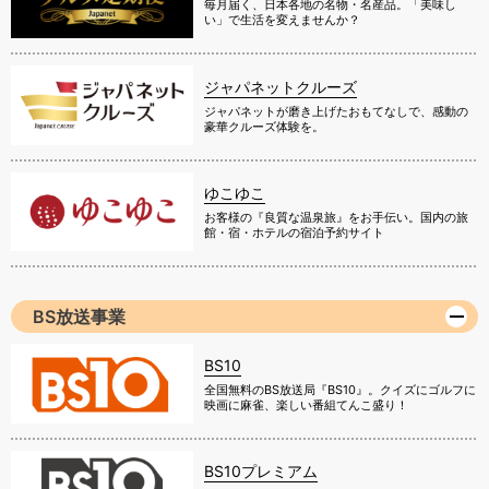
毎月届く、日本各地の名物・名産品。「美味し
い」で生活を変えませんか？
ジャパネットクルーズ
ジャパネットが磨き上げたおもてなしで、感動の
豪華クルーズ体験を。
ゆこゆこ
お客様の『良質な温泉旅』をお手伝い。国内の旅
館・宿・ホテルの宿泊予約サイト
BS放送事業
BS10
全国無料のBS放送局『BS10』。クイズにゴルフに
映画に麻雀、楽しい番組てんこ盛り！
BS10プレミアム