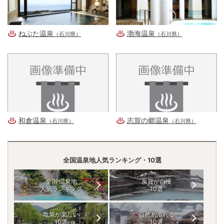
ねぶた温泉
渤海温泉
（石川県）
（石川県）
和倉温泉
志賀の郷温泉
（石川県）
（石川県）
全国温泉地人気ランキング・10選
全国 温泉地
泉質が自慢
人気ランキング
10選
散策が楽しい
自然あふれる
10選
10選