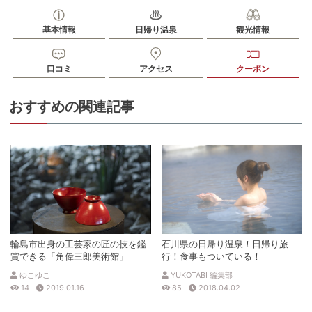
基本情報
日帰り温泉
観光情報
口コミ
アクセス
クーポン
おすすめの関連記事
輪島市出身の工芸家の匠の技を鑑
石川県の日帰り温泉！日帰り旅
賞できる「角偉三郎美術館」
行！食事もついている！
ゆこゆこ
YUKOTABI 編集部
14
2019.01.16
85
2018.04.02