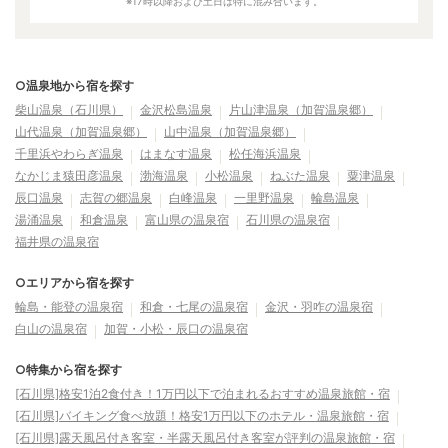
※17時以降および土日は特に混み合います。
○温泉地から宿を探す
柴山温泉（石川県）
金沢松島温泉
片山津温泉（加賀温泉郷）
山代温泉（加賀温泉郷）
山中温泉（加賀温泉郷）
千里浜やわらぎ温泉
はまなす温泉
松任海浜温泉
なかじま猿田彦温泉
渤海温泉
小松温泉
ねぶた温泉
粟津温泉
辰口温泉
志賀の郷温泉
白峰温泉
一里野温泉
輪島温泉
湯涌温泉
和倉温泉
富山県の温泉宿
石川県の温泉宿
福井県の温泉宿
○エリアから宿を探す
輪島・能登の温泉宿
和倉・七尾の温泉宿
金沢・羽咋の温泉宿
白山の温泉宿
加賀・小松・辰口の温泉宿
○特集から宿を探す
[石川県]格安1泊2食付き！1万円以下で泊まれるおすすめ温泉旅館・宿
[石川県]バイキング食べ放題！格安1万円以下のホテル・温泉旅館・宿
[石川県]露天風呂付き客室・半露天風呂付き客室が評判の温泉旅館・宿