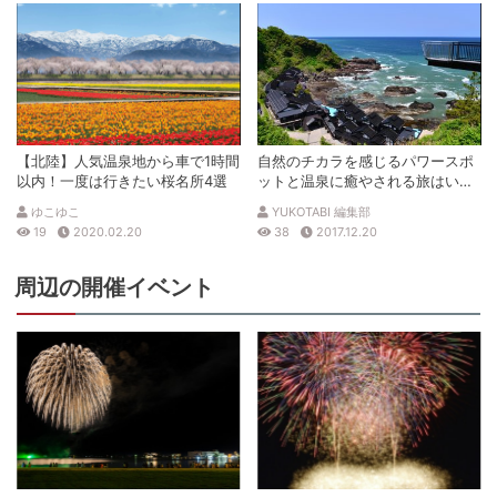
【北陸】人気温泉地から車で1時間
自然のチカラを感じるパワースポ
以内！一度は行きたい桜名所4選
ットと温泉に癒やされる旅はいか
が？
ゆこゆこ
YUKOTABI 編集部
19
2020.02.20
38
2017.12.20
周辺の開催イベント