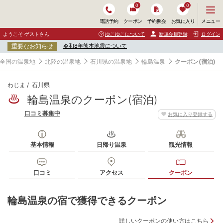
0
0
メ
メニュー
電話予約
クーポン
予約照会
お気に入り
ニ
ュ
ようこそ ゲストさん
ゆこゆこについて
新規会員登録
ログイン
ー
重要なお知らせ
令和8年熊本地震について
を
開
全国の温泉地
北陸の温泉地
石川県の温泉地
輪島温泉
クーポン(宿泊)
く
わじま
石川県
輪島温泉のクーポン(宿泊)
口コミ募集中
お気に入り登録する
基本情報
日帰り温泉
観光情報
口コミ
アクセス
クーポン
輪島温泉の宿で獲得できるクーポン
詳しいクーポンの使い方はこちら