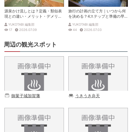
源泉かけ流しとは？定義・類似表
旅行の計画の立て方｜いつから何
現との違い・メリット・デメリッ
を決める？4ステップと準備の早
トを解説
見表
YUKOTABI 編集部
YUKOTABI 編集部
17
2026.07.09
44
2026.07.03
周辺の観光スポット
御菓子城加賀藩
うきうき弁天