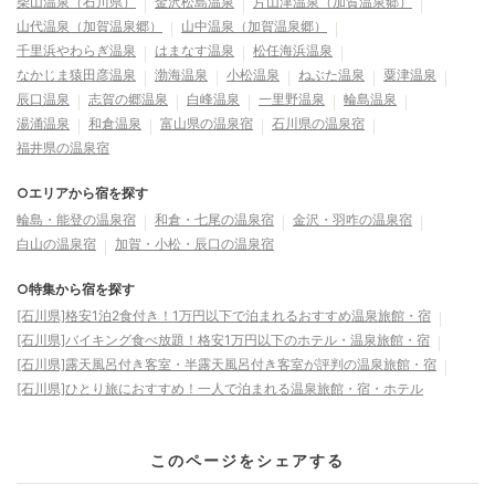
柴山温泉（石川県）
金沢松島温泉
片山津温泉（加賀温泉郷）
山代温泉（加賀温泉郷）
山中温泉（加賀温泉郷）
千里浜やわらぎ温泉
はまなす温泉
松任海浜温泉
なかじま猿田彦温泉
渤海温泉
小松温泉
ねぶた温泉
粟津温泉
辰口温泉
志賀の郷温泉
白峰温泉
一里野温泉
輪島温泉
湯涌温泉
和倉温泉
富山県の温泉宿
石川県の温泉宿
福井県の温泉宿
○エリアから宿を探す
輪島・能登の温泉宿
和倉・七尾の温泉宿
金沢・羽咋の温泉宿
白山の温泉宿
加賀・小松・辰口の温泉宿
○特集から宿を探す
[石川県]格安1泊2食付き！1万円以下で泊まれるおすすめ温泉旅館・宿
[石川県]バイキング食べ放題！格安1万円以下のホテル・温泉旅館・宿
[石川県]露天風呂付き客室・半露天風呂付き客室が評判の温泉旅館・宿
[石川県]ひとり旅におすすめ！一人で泊まれる温泉旅館・宿・ホテル
このページをシェアする