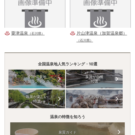
粟津温泉
片山津温泉（加賀温泉郷）
（石川県）
（石川県）
全国温泉地人気ランキング・10選
全国 温泉地
泉質が自慢
人気ランキング
10選
散策が楽しい
自然あふれる
10選
10選
温泉の特徴を知ろう
泉質ガイド