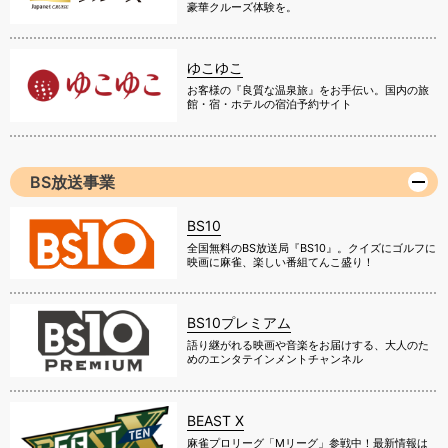
豪華クルーズ体験を。
ゆこゆこ
お客様の『良質な温泉旅』をお手伝い。国内の旅
館・宿・ホテルの宿泊予約サイト
BS放送事業
BS10
全国無料のBS放送局『BS10』。クイズにゴルフに
映画に麻雀、楽しい番組てんこ盛り！
BS10プレミアム
語り継がれる映画や音楽をお届けする、大人のた
めのエンタテインメントチャンネル
BEAST X
麻雀プロリーグ「Mリーグ」参戦中！最新情報は