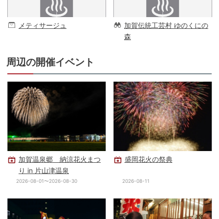
メティサージュ
加賀伝統工芸村 ゆのくにの
森
周辺の開催イベント
加賀温泉郷 納涼花火まつ
盛岡花火の祭典
り in 片山津温泉
2026-08-01〜2026-08-30
2026-08-11