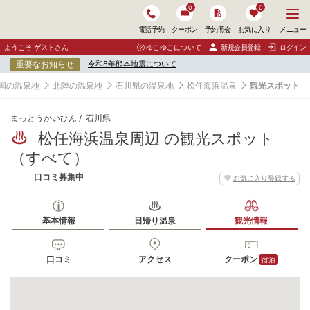
0
0
メ
メニュー
電話予約
クーポン
予約照会
お気に入り
ニ
ュ
ようこそ ゲストさん
ゆこゆこについて
新規会員登録
ログイン
ー
重要なお知らせ
令和8年熊本地震について
を
開
国の温泉地
北陸の温泉地
石川県の温泉地
松任海浜温泉
観光スポット
く
まっとうかいひん
石川県
松任海浜温泉周辺 の観光スポット
（すべて）
口コミ募集中
お気に入り登録する
基本情報
日帰り温泉
観光情報
口コミ
アクセス
クーポン
宿泊