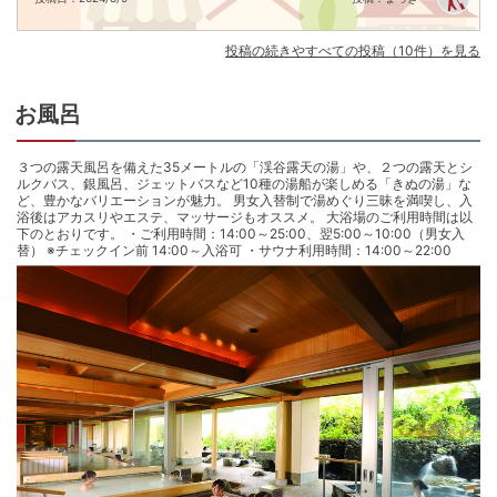
室内施設なので天候・季節の関係なく水着でたっぷり遊べます。

プール以外に2種のサウナやジャグジーも併設、健康増進やリフレッシュにも
最適で、幅広い年代の方にお楽しみいただけます

投稿の続きやすべての投稿（10件）を見る
★『おぷ～ろ』(約40度)

大自然を眺めながら温泉をプールのように楽しめる施設。夜はライトアップ
され幻想的に

お風呂
※レンタル水着は男女共に1,100円

ーーーーーーーーーーーーーーーーーーーーーーーーー

●スパ・おぷーろ定休日のご案内●

３つの露天風呂を備えた35メートルの「渓谷露天の湯」や、２つの露天とシ
※スパ定休日　2026年 6/1～6/5・6/29～6/30・10/5～10/9

ルクバス、銀風呂、ジェットバスなど10種の湯船が楽しめる「きぬの湯」な
ど、豊かなバリエーションが魅力。 男女入替制で湯めぐり三昧を満喫し、入
　　　　　　　2027年 1/12～1/14・2/1～2/5

浴後はアカスリやエステ、マッサージもオススメ。 大浴場のご利用時間は以
※おぷーろ定休日　2026年6/1～6/5・6/29～6/30・11/9～3/19（冬季休業）

下のとおりです。 ・ご利用時間：14:00～25:00、翌5:00～10:00（男女入
ーーーーーーーーーーーーーーーーーーーーーーーーー

替） ※チェックイン前 14:00～入浴可 ・サウナ利用時間：14:00～22:00
《足湯『水盤テラス』》

きぬ川の渓谷を眺めながらゆったり足湯、手湯を楽しめる水盤テラス。

大切な方と一緒にのんびりとした時間をお過ごしください。

《夕食》

【 飲み放題付 ※セルフサービス(約20種のアルコールを含む)】

ライブキッチンから提供される出来立ての美味しいメニュー。

シェフが吟味した新鮮な魚介類、肉、野菜の数々を目の前で心を込めて料理
致します。

栃木の名産や地元川魚の塩焼き、キッズバイキングや種類豊富なデザートバ
イキングもございます。
