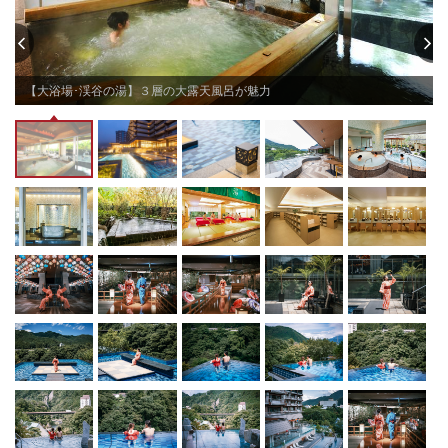
《お部屋》

・和洋室 (6畳+ツイン)
チェックイン15:00〜18:00
チェックアウト 〜10:00
【大浴場･渓谷の湯】３層の大露天風呂が魅力