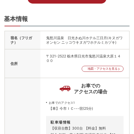
基本情報
宿名（フリガ
鬼怒川温泉 日光きぬ川ホテル三日月(キヌガワ
ナ）
オンセン ニッコウキヌガワホテルミカヅキ)
〒321-2522
栃木県日光市鬼怒川温泉大原１４
００
住所
地図・アクセスを見る
お車での
アクセスの場合
お車でのアクセス1
【車】今市ＩＣ---宿(25分)
駐車場情報
【収容台数】300台
【料金】無料