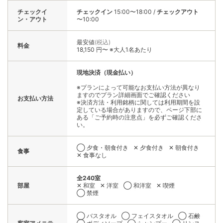
チェックイ
チェックイン
15:00〜18:00
/
チェックアウト
ン・アウト
〜10:00
最安値
(税込)
料金
18,150 円〜 ※大人1名あたり
現地決済（現金払い）
※プランによって可能なお支払い方法が異なり
ますのでプラン詳細画面でご確認ください
お支払い方法
※決済方法・利用銘柄に関しては利用期間を設
定している場合がありますので、ページ下部に
ある「ご予約時の注意点」を必ずご確認くださ
い。
◯ 夕食・朝食付き
✕ 夕食付き
✕ 朝食付き
食事
✕ 食事なし
全240室
部屋
✕ 和室
✕ 洋室
◯ 和洋室
✕ 喫煙
◯ 禁煙
◯ バスタオル
◯ フェイスタオル
◯ 石鹸