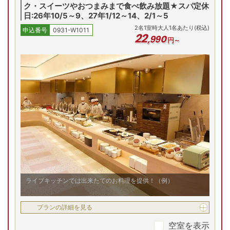
ク・スイーツやおつまみまで食べ飲み放題★スパ定休
日:26年10/5～9、27年1/12～14、2/1～5
2
名
1
室時大人1名あたり(税込)
申込番号
0931-W1011
22
,
990
円～
ライブキッチンでは出来たてのお料理を提供！（例）
プランの詳細を見る
空室を表示