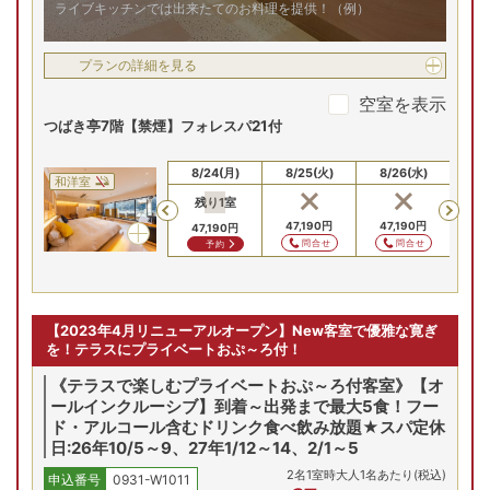
ライブキッチンでは出来たてのお料理を提供！（例）
プランの詳細を見る
空室を表示
つばき亭7階【禁煙】フォレスパ21付
8/22(土)
8/23(日)
8/24(月)
8/25(火)
8/26(水)
8/
和洋室
残り
1
室
Previous
47,190
円
47,190
円
47,190
円
47,190
円
47
47,190
円
問合せ
問合せ
問合せ
問合せ
予約
【2023年4月リニューアルオープン】New客室で優雅な寛ぎ
を！テラスにプライベートおぷ～ろ付！
《テラスで楽しむプライベートおぷ～ろ付客室》【オ
ールインクルーシブ】到着～出発まで最大5食！フー
ド・アルコール含むドリンク食べ飲み放題★スパ定休
日:26年10/5～9、27年1/12～14、2/1～5
2
名
1
室時大人1名あたり(税込)
申込番号
0931-W1011