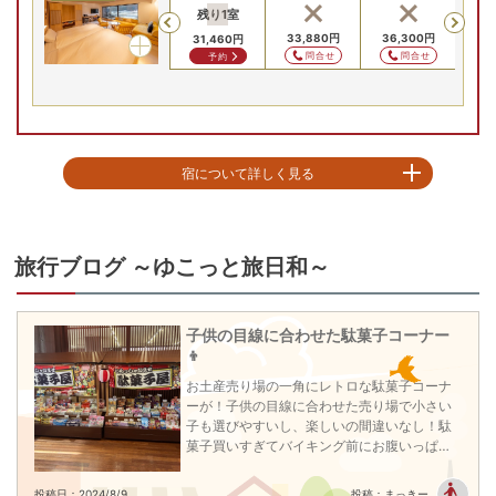
残り
1
室
Previous
31,460
円
31,460
円
33,880
円
36,300
円
33
31,460
円
問合せ
問合せ
問合せ
問合せ
予約
宿について詳しく見る
2025年3月12日

メインダイニング・リニューアルオープン

この度バイキング会場がリニューアルオープン！

旅行ブログ ～ゆこっと旅日和～
～～～～～～～～～～～～～～～～～

《ウェルカムランチ》

子供の目線に合わせた駄菓子コーナー
11:00～16:00　

👦
《お風呂》

お土産売り場の一角にレトロな駄菓子コーナ
男女入替で20種以上の湯めぐりを。湯量豊富なアルカリ温泉！

ーが！子供の目線に合わせた売り場で小さい
神経痛・関節痛に効果があり疲労回復や美肌効果も期待出来ると好評

子も選びやすいし、楽しいの間違いなし！駄
菓子買いすぎてバイキング前にお腹いっぱい
《ガーデンスパ三日月、屋外温泉『おぷ～ろ』》

にならないように帰り際に買うのがいいです
★ガーデンスパ三日月

ね(笑)
投稿日：2024/8/9
投稿：まっきー