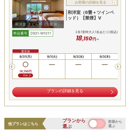
お部屋の詳細を見る
和洋室（6畳＋ツインベ
ッド）【禁煙】V
和洋室 さくら亭（お部屋の
ご指定不可）※例
2
名
1
室時大人1名あたり(税込)
申込番号
0931-W1011
18
,
150
円～
最安値
0(日)
8/31(月)
9/1(火)
9/2(水)
9/3(木)
9/
Previous
18,150
円
予約
プランの詳細を見る
プランから
部屋から
他プランはこちら
選ぶ
選ぶ