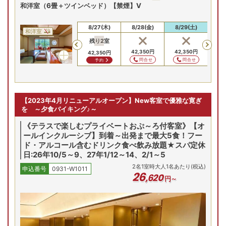
和洋室（6畳＋ツインベッド）【禁煙】V
8/25(火)
8/26(水)
8/27(木)
8/28(金)
8/29(土)
8/
和洋室
残り
2
室
残
Previous
42,350
円
42,350
円
42,350
円
42,350
円
42,350
円
42
問合せ
問合せ
問合せ
問合せ
予約
【2023年4月リニューアルオープン】New客室で優雅な寛ぎ
を ～夕食バイキング♪～
《テラスで楽しむプライベートおぷ～ろ付客室》【オ
ールインクルーシブ】到着～出発まで最大5食！フー
ド・アルコール含むドリンク食べ飲み放題★スパ定休
日:26年10/5～9、27年1/12～14、2/1～5
2
名
1
室時大人1名あたり(税込)
申込番号
0931-W1011
26
,
620
円～