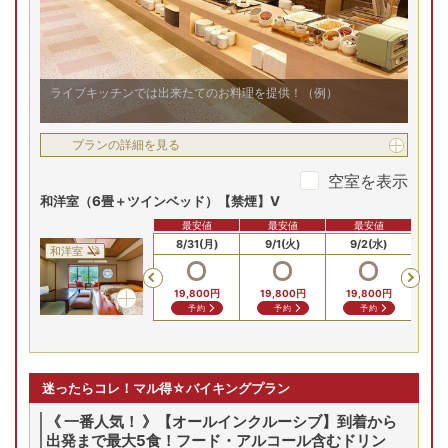
ライブキッチンでは出来たてのお料理を提供！（例）
プランの詳細を見る
空室を表示
和洋室（6畳＋ツインベッド）【禁煙】V
最安値
最安値
最安値
8/29(土)
8/30(日)
8/31(月)
9/1(火)
9/2(水)
9
和洋室
Previous
19,800
円
19,800
円
19,800
円
19
予約
予約
予約
迷ったらコレ！マル得☆バイキングプラン
《 一番人気！ 》【オールインクルーシブ】到着から
出発まで最大5食！フード・アルコール含むドリン