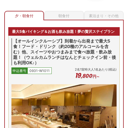
夕・朝食付
朝食付
素泊まり・その他
最大5食バイキング＆お酒も飲み放題！夢の贅沢ステイプラン
【オールインクルーシブ】到着から出発まで最大5
食！フード・ドリンク（約20種のアルコールを含
む）他、スイーツやおつまみまで食べ放題・飲み放
題！（ウェルカムランチはなんとチェックイン前・後
も利用OK♪）
2
名
1
室時大人1名あたり(税込)
申込番号
0931-W1011
19
,
800
円～