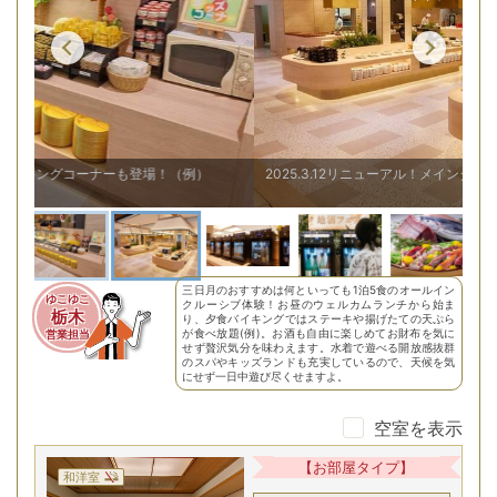
2025.3.12リニューアル！メインダイニング「ALL DAY DINING」
三日月のおすすめは何といっても1泊5食のオールイン
ゆこゆこ
クルーシブ体験！お昼のウェルカムランチから始ま
栃木
り、夕食バイキングではステーキや揚げたての天ぷら
が食べ放題(例)。お酒も自由に楽しめてお財布を気に
営業担当
せず贅沢気分を味わえます。水着で遊べる開放感抜群
のスパやキッズランドも充実しているので、天候を気
にせず一日中遊び尽くせますよ。
空室を表示
【お部屋タイプ】
和洋室