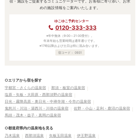
宿・施設をご提案するコミュニケーターです。お客様に寄り添い、お求
めの施設情報をご案内いたします。
ゆこゆこ予約センター
0120-333-333
※年中無休（9:00～21:00受付）。
年末年始も営業時間は通常通りです。
※17時以降および土日は特に混み合います。
宿コード：
0931
○エリアから宿を探す
宇都宮・さくらの温泉宿
那須・板室の温泉宿
塩原・矢板・大田原・西那須野の温泉宿
日光・霧降高原・奥日光・中禅寺湖・今市の温泉宿
鬼怒川・川治・湯西川・川俣の温泉宿
佐野・小山・足利・鹿沼の温泉宿
馬頭・茂木・益子・真岡の温泉宿
○都道府県内の温泉地を見る
乃木温泉
西那須温泉
矢板玉田温泉
伊王野温泉