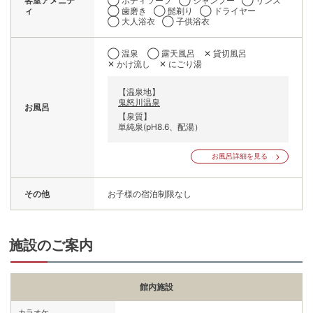
客室アメニテ
◯ ボディソープ
◯ シャンプー
◯ リンス
ィ
◯ 歯磨き
◯ 髭剃り
◯ ドライヤー
◯ 大人浴衣
◯ 子供浴衣
◯ 温泉
◯ 露天風呂
✕ 貸切風呂
✕ かけ流し
✕ にごり湯
【温泉地】
鬼怒川温泉
お風呂
【泉質】
単純泉(pH8.6、配湯）
お風呂詳細を見る
その他
お子様の宿泊制限なし
施設のご案内
館内施設
カラオケ