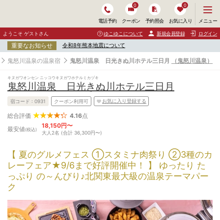
0
0
メ
メニュー
電話予約
クーポン
予約照会
お気に入り
ニ
ュ
ようこそ ゲストさん
ゆこゆこについて
新規会員登録
ログイン
ー
重要なお知らせ
令和8年熊本地震について
を
開
鬼怒川温泉の温泉宿
鬼怒川温泉 日光きぬ川ホテル三日月
（鬼怒川温泉）
く
キヌガワオンセン ニッコウキヌガワホテルミカヅキ
鬼怒川温泉 日光きぬ川ホテル三日月
お気に入り登録する
宿コード :
0931
クーポン利用可
4.16
点
総合評価
18,150円〜
最安値
(税込)
大人2名 (合計 36,300円〜)
【 夏のグルメフェス ①スタミナ肉祭り ②3種のカ
レーフェア★9/6まで好評開催中！ 】 ゆったり た
っぷり の～んびり♪北関東最大級の温泉テーマパー
ク