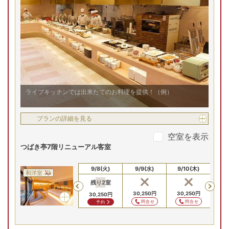
ライブキッチンでは出来たてのお料理を提供！（例）
プランの詳細を見る
空室を表示
つばき亭7階リニューアル客室
9/6(日)
9/7(月)
9/8(火)
9/9(水)
9/10(木)
9/
和洋室
残り
2
室
Previous
32,670
円
30,250
円
30,250
円
30,250
円
32
30,250
円
問合せ
問合せ
問合せ
問合せ
予約