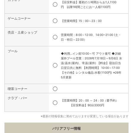
【目安料金】最初の１時間からお1人1100
◯
円 以降1時間ごとにお一人様1100円
ゲームコーナー
◯
【営業時間】15：00～23：00
売店・土産ショップ
営業時間：8:00～12:00、14:00~21:00 (土・
◯
日・特日～22:00）
プール
◆利用…イン前10:00～可 アウト後可 ◆詳細
屋外プール営業：2026年7月18日～9月6日 水
温:温水(屋内)、常温(屋外) 【料金】宿泊日当
◯
日翌日共に無料 【利用時間】 10:00～17:00
【その他】レンタル備品:水着(1100円) ※26年
5月更新
◯
喫茶コーナー
クラブ・バー
【営業時間】20：00 ～ 24：00（要予約）
◯
【目安料金】90分3300円
※最新の情報収集に努めておりますが変更している場合があります
バリアフリー情報