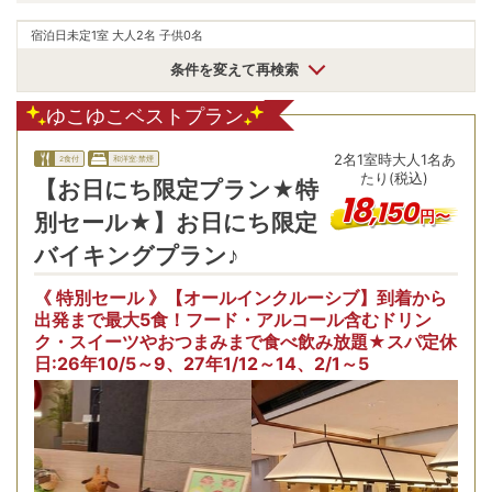
宿泊日未定
1室 大人2名 子供0名
条件を変えて再検索
ゆこゆこベストプラン
2
名
1
室時
大人1名あ
2食付
和洋室:禁煙
たり(税込)
【お日にち限定プラン★特
18
,
150
円〜
別セール★】お日にち限定
バイキングプラン♪
《 特別セール 》【オールインクルーシブ】到着から
出発まで最大5食！フード・アルコール含むドリン
ク・スイーツやおつまみまで食べ飲み放題★スパ定休
お
日:26年10/5～9、27年1/12～14、2/1～5