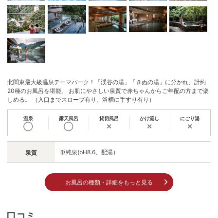
北関東最大級温泉テーマパーク！「渓谷の湯」「きぬの湯」に分かれ、計約
20種のお風呂を堪能。 お肌にやさしい泉質で赤ちゃんからご年配の方まで楽
しめる。 （入口までスロープ有り。浴槽に手すり有り）
温泉
露天風呂
貸切風呂
かけ流し
にごり湯
◯
◯
✕
✕
✕
単純泉(pH8.6、配湯）
泉質
お風呂の種類・詳細をもっと見る
口コミ