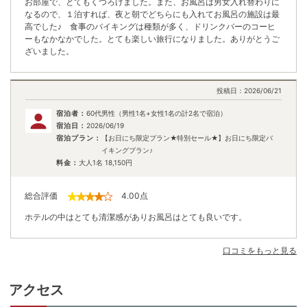
お部屋で、とてもくつろげました。また、お風呂は男女入れ替わりに
なるので、１泊すれば、夜と朝でどちらにも入れてお風呂の施設は最
高でした♪ 食事のバイキングは種類が多く、ドリンクバーのコーヒ
ーもなかなかでした。とても楽しい旅行になりました。ありがとうご
ざいました。
投稿日：
2026/06/21
宿泊者：
60代男性（男性1名+女性1名の計2名で宿泊）
宿泊日：
2026/06/19
宿泊プラン：
【お日にち限定プラン★特別セール★】お日にち限定バ
イキングプラン♪
料金：
大人1名
18,150
円
総合評価
4.00
点
ホテルの中はとても清潔感がありお風呂はとても良いです。
口コミをもっと見る
アクセス