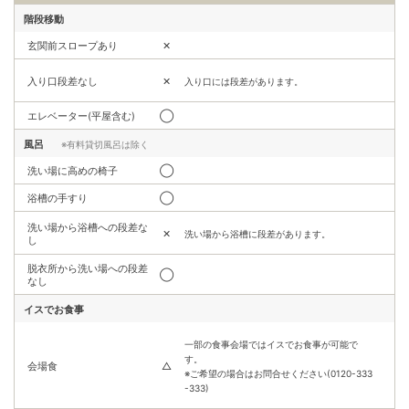
階段移動
玄関前スロープあり
✕
入り口段差なし
✕
入り口には段差があります。
エレベーター(平屋含む)
◯
風呂
※有料貸切風呂は除く
洗い場に高めの椅子
◯
浴槽の手すり
◯
洗い場から浴槽への段差な
✕
洗い場から浴槽に段差があります。
し
脱衣所から洗い場への段差
◯
なし
イスでお食事
一部の食事会場ではイスでお食事が可能で
す。
会場食
△
※ご希望の場合はお問合せください(0120-333
-333)