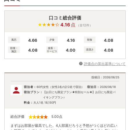
口コミ総合評価
4.16
点
（全12件）
4.66
4.16
4.08
風呂
夕食
朝食
部屋・
接客・
4.08
4.00
4.08
清潔さ
施設
サービス
評価点の算出基準について
投稿日：
2026/06/25
宿泊者：
60代女性（女性2名の計2名で宿泊）
宿泊日：
2026/06/18
宿泊プラン：
【お日にち限定プラン★特別セール★】お日にち限定バ
イキングプラン♪
料金：
大人1名
18,150
円
総合評価
5.00
点
まずはお部屋が最高でした。4人部屋だろうと予想がつくほどの広い