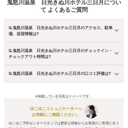
鬼怒川温泉 日光きぬ川ホテル三日月
につい
て よくあるご質問
Q.鬼怒川温泉 日光きぬ川ホテル三日月のアクセス、駐車
場、送迎情報は?
A.
車で今市ＩＣより25分。
Q.鬼怒川温泉 日光きぬ川ホテル三日月のチェックイン・
駐車場あり。
チェックアウト時間は?
アクセス情報の詳細は
こちら
。
A.
チェックインは
15:00
~
18:00
、チェックアウトは〜
10:00
Q.鬼怒川温泉 日光きぬ川ホテル三日月の口コミ評価は?
です。
※プランによって異なる場合があります。
A.
口コミ総合評価は
4.16
点で、
風呂評価が最も高いです。
口コミ情報の詳細は
こちら
。
※掲載している写真はイメージです。
ゆこゆこコミュニケーターへ
お気軽にご相談ください。
ゆこゆこ予約センタースタッフは豊富な情報からお客様のご希望に合う