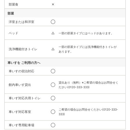
部屋食
✕
部屋
洋室または和洋室
◯
ベッド
△
一部の部屋タイプにはベッドがあります。
一部の部屋タイプには洗浄機能付きトイレが
洗浄機能付きトイレ
△
あります。
車いすを
ご利用の方へ
車いすの宿泊対応
◯
貸出あり（無料）※ご希望の場合はお問合せく
館内車いす貸出
◯
ださい(0120-333-333)
車いす対応共用トイレ
◯
ご希望の場合はお問合せください(0120-333-
車いす対応客室
◯
333)
車いす専用駐車場
◯