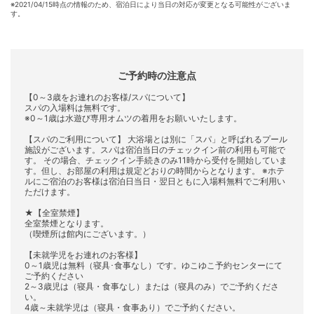
※
2021/04/15時点の情報のため、宿泊日により当日の対応が変更となる可能性がございま
す。
ご予約時の注意点
【0～3歳をお連れのお客様/スパについて】
スパの入場料は無料です。
※0～1歳は水遊び専用オムツの着用をお願いいたします。
【スパのご利用について】 大浴場とは別に「スパ」と呼ばれるプール
施設がございます。スパは宿泊当日のチェックイン前の利用も可能で
す。 その場合、チェックイン手続きのみ11時から受付を開始していま
す。但し、お部屋の利用は規定どおりの時間からとなります。 ※ホテ
ルにご宿泊のお客様は宿泊日当日・翌日ともに入場料無料でご利用い
ただけます。
★【全室禁煙】
全室禁煙となります。
（喫煙所は館内にございます。）
【未就学児をお連れのお客様】
0～1歳児は無料（寝具･食事なし）です。ゆこゆこ予約センターにて
ご予約ください
2～3歳児は（寝具・食事なし）または（寝具のみ）でご予約くださ
い。
4歳～未就学児は（寝具・食事あり）でご予約ください。