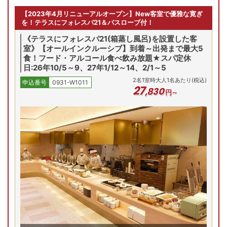
【2023年4月リニューアルオープン】New客室で優雅な寛ぎ
を！テラスにフォレスパ21＆バスローブ付！
《テラスにフォレスパ21(箱蒸し風呂)を設置した客
室》【オールインクルーシブ】到着～出発まで最大5
食！フード・アルコール食べ飲み放題★スパ定休
日:26年10/5～9、27年1/12～14、2/1～5
2
名
1
室時大人1名あたり(税込)
申込番号
0931-W1011
27
,
830
円～