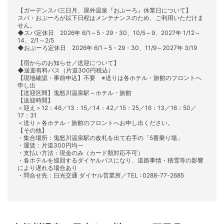
【ガーデンスパ三日月、屋外温泉『おぷーろ』休業日について】
スパ・おぷーろが以下日程はメンテナンスのため、ご利用いただけま
せん。
◆スパ定休日 2026年 6/1～5・29・30、10/5～9、2027年 1/12～
14、2/1～2/5
◆おぷーろ定休日 2026年 6/1～5・29・30、11/9～2027年 3/19
【宿からのお知らせ／送迎について】
◆送迎有料バス（片道300円税込）
【現地確認・事前申込】不要 ※送りは各ホテル・旅館のフロントへ
申し出
【送迎区間】鬼怒川温泉駅～ホテル・旅館
【送迎時間】
＜迎え＞12：46／13：15／14：42／15：25／16：13／16：50／
17：31
＜送り＞各ホテル・旅館のフロントへお申し出ください。
【その他】
・集合場所：鬼怒川温泉駅の改札を出て右手の「5番乗り場」
・運賃：片道300円均一
・支払い方法：現金のみ（カード類対応不可）
・各ホテルを巡回するダイヤルバスになり、道路事情・積雪等の影響
により遅れる場合あり
・問合せ先：日光交通 ダイヤル営業所／TEL : 0288-77-2685