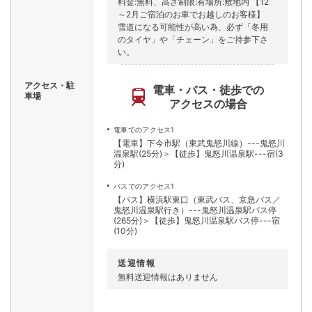
料金:無料、高さ制限:有場所:敷地内 【12
～2月ご宿泊のお車でお越しのお客様】
雪道になる可能性が高い為、必ず「冬用
のタイヤ」や「チェーン」をご持参下さ
い。
アクセス・駐
電車・バス・徒歩での
車場
アクセスの場合
電車でのアクセス1
【電車】下今市駅（東武鬼怒川線）---鬼怒川
温泉駅(25分)＞【徒歩】鬼怒川温泉駅---宿(3
分)
バスでのアクセス1
【バス】横浜駅東口（東武バス、京急バス／
鬼怒川温泉駅行き）---鬼怒川温泉駅バス停
(265分)＞【徒歩】鬼怒川温泉駅バス停---宿
(10分)
送迎情報
無料送迎情報はありません