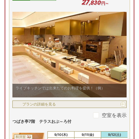
27
,
830
円～
ライブキッチンでは出来たてのお料理を提供！（例）
プランの詳細を見る
空室を表示
つばき亭7階 テラスおぷ～ろ付
9/8(火)
9/9(水)
9/10(木)
9/11(金)
9/12(土)
9/
和洋室