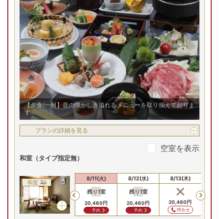
【夕食/一例】昔の懐かしさ溢れるメニューを取り揃えておりま
す
プランの詳細を見る
空室を表示
和室（タイプ指定無）
8/9(日)
8/10(月)
8/11(火)
8/12(水)
8/13(木)
8/
和室
残り
1
室
残り
1
室
残
Previous
18,260
円
18,260
円
20,460
円
20,460
円
20,460
円
20
問合せ
問合せ
問合せ
予約
予約