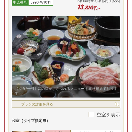
2
名
1
室時大人1名あたり(税込)
申込番号
5996-W1011
13
,
310
円～
【夕食/一例】昔の懐かしさ溢れるメニューを取り揃えておりま
す
プランの詳細を見る
空室を表示
和室（タイプ指定無）