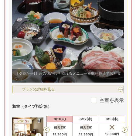
【夕食/一例】昔の懐かしさ溢れるメニューを取り揃えておりま
す
プランの詳細を見る
空室を表示
和室（タイプ指定無）
8/9(日)
8/10(月)
8/11(火)
8/12(水)
8/13(木)
8/
和室
残り
1
室
残り
1
室
残
Previous
17,160
円
17,160
円
19,360
円
19,360
円
19,360
円
19