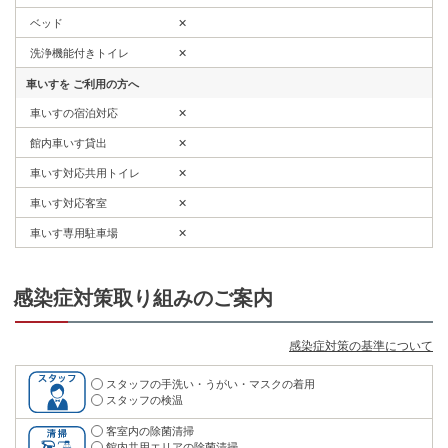
ベッド
✕
洗浄機能付きトイレ
✕
車いすを
ご利用の方へ
車いすの宿泊対応
✕
館内車いす貸出
✕
車いす対応共用トイレ
✕
車いす対応客室
✕
車いす専用駐車場
✕
感染症対策取り組みのご案内
感染症対策の基準について
スタッフの手洗い・うがい・マスクの着用
スタッフの検温
客室内の除菌清掃
館内共用エリアの除菌清掃