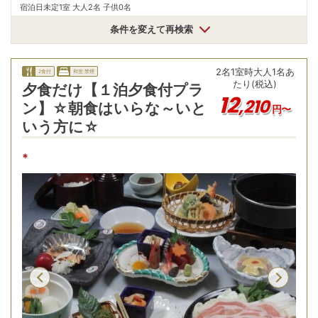
宿泊日未定
1室 大人2名 子供0名
条件を変えて再検索
2
名
1
室時
大人1名あ
2食付
和室:禁煙
たり(税込)
夕食だけ【１泊夕食付プラ
12
,
210
ン】☆朝食はいらな～いと
円〜
いう方に☆
*