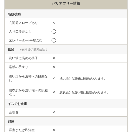
バリアフリー情報
階段移動
玄関前スロープあり
✕
入り口段差なし
◯
エレベーター(平屋含む)
◯
風呂
※有料貸切風呂は除く
洗い場に高めの椅子
✕
浴槽の手すり
✕
洗い場から浴槽への段差な
✕
洗い場から浴槽に段差があります。
し
脱衣所から洗い場への段差
✕
脱衣所から洗い場に段差があります。
なし
イスでお食事
会場食
✕
部屋
洋室または和洋室
✕