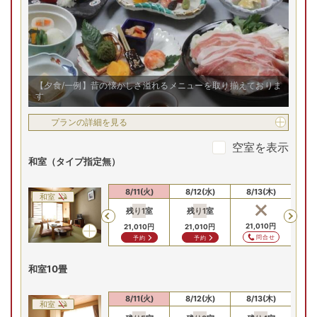
【夕食/一例】昔の懐かしさ溢れるメニューを取り揃えておりま
す
プランの詳細を見る
空室を表示
和室（タイプ指定無）
8/9(日)
8/10(月)
8/11(火)
8/12(水)
8/13(木)
8/
和室
残り
1
室
残り
1
室
残
Previous
18,810
円
18,810
円
21,010
円
21,010
円
21,010
円
21
問合せ
問合せ
問合せ
予約
予約
和室10畳
8/9(日)
8/10(月)
8/11(火)
8/12(水)
8/13(木)
8/
和室