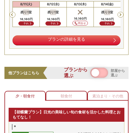
0(月)
8/11(火)
8/12(水)
8/13(木)
8/14(金)
8/
残り
1
室
残り
1
室
残り
3
室
残
Previous
60
円
16,160
円
16,160
円
16,160
円
16,160
円
13,
合せ
問合せ
予約
予約
予約
プランの詳細を見る
プランから
部屋から
他プランはこちら
選ぶ
選ぶ
夕・朝食付
朝食付
素泊まり・その他
【胡蝶蘭プラン】日光の美味しい旬の食材を活かした料理とお
もてなし！
*