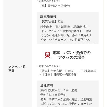
お車でのアクセス1
【車】日光IC---宿(5分)
駐車場情報
【収容台数】12台
料金:無料、高さ制限:無、場所:敷地内
【12～2月末にご宿泊のお客様】 雪道
になる可能性が高い為、必ず「冬用のタ
イヤ」や「チェーン」をご持参下さい。
電車・バス・徒歩での
アクセスの場合
電車でのアクセス1
アクセス・駐
車場
【電車】宇都宮駅（日光線）---日光駅(45分)
＞【徒歩】日光駅---宿(35分)
送迎情報
東武日光駅～宿
予約：必要
予約方法：事前予約
備考：事前予約が必要な場合、送迎時刻
に関しては、ゆこゆこ予約センターまた