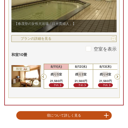
【春茂登の女性大浴場「日光貴婦人」】
プランの詳細を見る
空室を表示
和室10畳
8/9(日)
8/10(月)
8/11(火)
8/12(水)
8/13(木)
8/
和室
残り
5
室
残り
3
室
残り
4
室
残
Previous
19,360
円
19,360
円
21,560
円
21,560
円
21,560
円
21
問合せ
問合せ
予約
予約
予約
宿について詳しく見る
明治38年に割烹として創業し、以来日光へおこしの内外のお客様に日光伝統