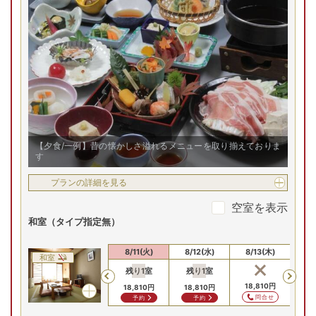
【夕食/一例】昔の懐かしさ溢れるメニューを取り揃えておりま
す
プランの詳細を見る
空室を表示
和室（タイプ指定無）
8/9(日)
8/10(月)
8/11(火)
8/12(水)
8/13(木)
8/
和室
残り
1
室
残り
1
室
残
Previous
16,610
円
16,610
円
18,810
円
18,810
円
18,810
円
18
問合せ
問合せ
問合せ
予約
予約