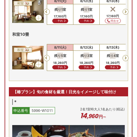
8/9(日)
8/10(月)
8/11(火)
8/12(水)
8/13(木)
8/
和室
残り
1
室
残り
1
室
残
Previous
14,960
円
14,960
円
17,160
円
17,160
円
17,160
円
17
問合せ
問合せ
問合せ
予約
予約
和室10畳
8/9(日)
8/10(月)
8/11(火)
8/12(水)
8/13(木)
8/
和室
残り
5
室
残り
3
室
残り
4
室
残
Previous
16,060
円
16,060
円
18,260
円
18,260
円
18,260
円
18
問合せ
問合せ
予約
予約
予約
【椿プラン】旬の食材を厳選！日光をイメージして味付け
*
2
名
1
室時大人1名あたり(税込)
申込番号
5996-W1011
14
,
960
円～