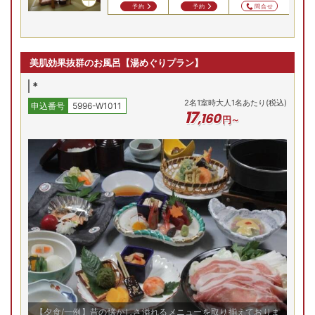
問合せ
問合せ
問合せ
予約
予約
美肌効果抜群のお風呂【湯めぐりプラン】
*
2
名
1
室時大人1名あたり(税込)
申込番号
5996-W1011
17
,
160
円～
【夕食/一例】昔の懐かしさ溢れるメニューを取り揃えておりま