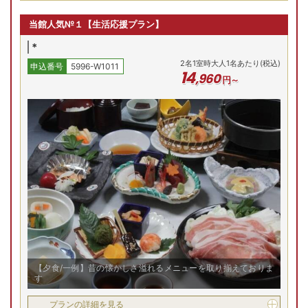
当館人気№１【生活応援プラン】
*
2
名
1
室時大人1名あたり(税込)
申込番号
5996-W1011
14
,
960
円～
【夕食/一例】昔の懐かしさ溢れるメニューを取り揃えておりま
す
プランの詳細を見る