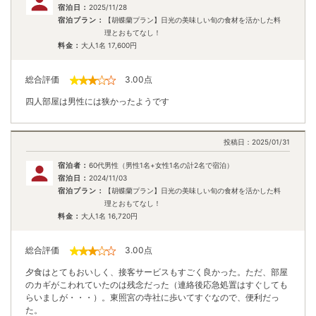
宿泊日：
2025/11/28
宿泊プラン：
【胡蝶蘭プラン】日光の美味しい旬の食材を活かした料
理とおもてなし！
料金：
大人1名
17,600
円
総合評価
3.00
点
四人部屋は男性には狭かったようです
投稿日：
2025/01/31
宿泊者：
60代男性（男性1名+女性1名の計2名で宿泊）
宿泊日：
2024/11/03
宿泊プラン：
【胡蝶蘭プラン】日光の美味しい旬の食材を活かした料
理とおもてなし！
料金：
大人1名
16,720
円
総合評価
3.00
点
夕食はとてもおいしく、接客サービスもすごく良かった。ただ、部屋
のカギがこわれていたのは残念だった（連絡後応急処置はすぐしても
らいましが・・・）。東照宮の寺社に歩いてすぐなので、便利だっ
た。