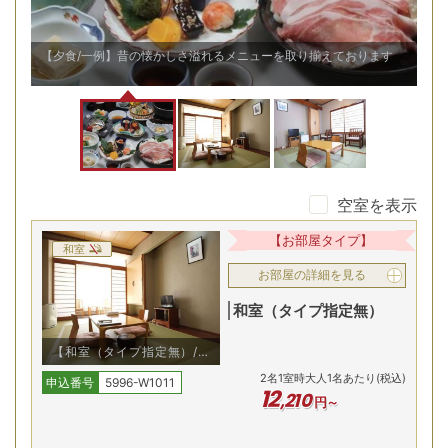
/一例】昔の懐かしさ溢れるメニューを取り揃えております
【和室（タイプ指
致します。
空室を表示
【お部屋タイプ】
和室
お部屋の詳細を見る
和室（タイプ指定無）
【和室（タイプ指定無）/一
例】『おもてなし』の心を込
2
名
1
室時大人1名あたり(税込)
めてお迎え致します。
申込番号
5996-W1011
12
,
210
円～