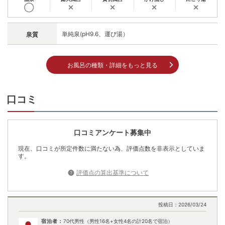
◯
✕
✕
✕
✕
単純泉(pH9.6、運び湯）
泉質
お風呂の種類・詳細をもっと見る
口コミ
口コミアンケート募集中
現在、口コミが所定件数に満たない為、評価点数を非表示としていま
す。
評価点の算出基準について
投稿日：
2026/03/24
宿泊者：
70代男性（男性16名+女性4名の計20名で宿泊）