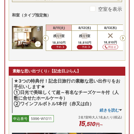
空室を表示
和室（タイプ指定無）
8/9(日)
8/10(月)
8/11(火)
8/12(水)
8/13(木)
8/
和室
残り
1
室
残り
1
室
残
Previous
16,610
円
16,610
円
18,810
円
18,810
円
18,810
円
18
問合せ
問合せ
問合せ
予約
予約
素敵な思い出づくり♪【記念日ぷらん】
★3つの特典付！記念日旅行の素敵な思い出作りをお
手伝いします★
①日光で美味しくて超～有名なチーズケーキ付（人
数に合せたホールケーキ）
②ワインフルボトル1本付（赤又は白）
③ご夕食時に、記念撮影（当館スタッフによるデジ
続きを読む
カメ撮影）翌日ご出発までに写真をご用意してプレゼ
2
名
1
室時大人1名あたり(税込)
申込番号
5996-W1011
ント！
15
,
510
円～
※チーズケーキが苦手な方や未成年の方・お酒が飲め
ない方は予めご連絡を頂ければ内容を変更致します。