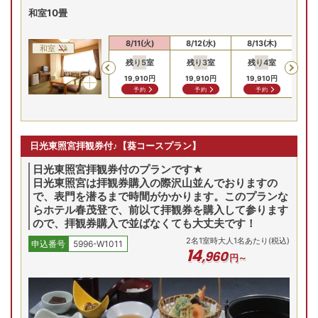
和室10畳
8/9(日)
8/10(月)
8/11(火)
8/12(水)
8/13(木)
8/
和室
残り
5
室
残り
3
室
残り
4
室
残
Previous
17,710
円
17,710
円
19,910
円
19,910
円
19,910
円
19
問合せ
問合せ
予約
予約
予約
日光東照宮拝観券付♪【葵コースプラン】
日光東照宮拝観券付のプランです★
日光東照宮は拝観券購入の際沢山並んでおりますの
で、表門を潜るまで時間がかかります。このプランな
らホテル春茂登で、前以て拝観券を購入して参ります
ので、拝観券購入で並ばなくても大丈夫です！
2
名
1
室時大人1名あたり(税込)
申込番号
5996-W1011
14
,
960
円～