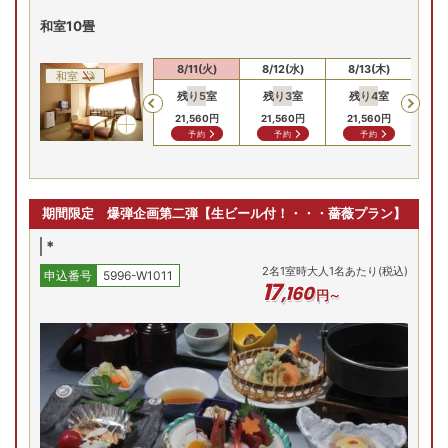
和室10畳
8/9(日)
8/10(月)
8/11(火)
8/12(水)
8/13(木)
8/
和室
残り
5
室
残り
3
室
残り
4
室
残
Previous
19,360
円
19,360
円
21,560
円
21,560
円
21,560
円
21
問合せ
問合せ
予約
予約
予約
期間限定 爆弾企画第二弾【生ビール付！・・・薔薇プラン】
*
2
名
1
室時大人1名あたり(税込)
申込番号
5996-W1011
17
,
160
円～