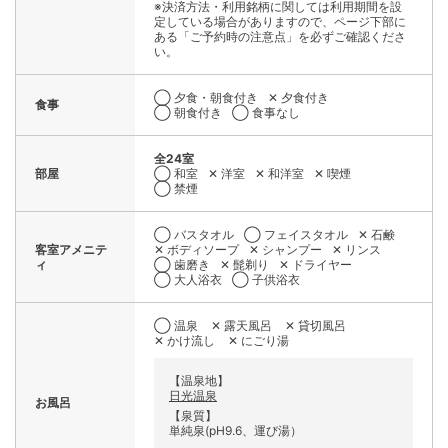
※決済方法・利用銘柄に関しては利用期間を設
定している場合がありますので、ページ下部に
ある「ご予約時の注意点」を必ずご確認くださ
い。
◯ 夕食・朝食付き
✕ 夕食付き
食事
◯ 朝食付き
◯ 食事なし
全24室
部屋
◯ 和室
✕ 洋室
✕ 和洋室
✕ 喫煙
◯ 禁煙
◯ バスタオル
◯ フェイスタオル
✕ 石鹸
客室アメニテ
✕ ボディソープ
✕ シャンプー
✕ リンス
ィ
◯ 歯磨き
✕ 髭剃り
✕ ドライヤー
◯ 大人浴衣
◯ 子供浴衣
◯ 温泉
✕ 露天風呂
✕ 貸切風呂
✕ かけ流し
✕ にごり湯
【温泉地】
日光温泉
お風呂
【泉質】
単純泉(pH9.6、運び湯）