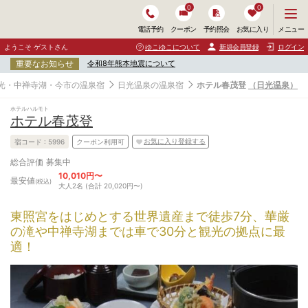
0
0
メ
メニュー
電話予約
クーポン
予約照会
お気に入り
ニ
ュ
ようこそ ゲストさん
ゆこゆこについて
新規会員登録
ログイン
ー
重要なお知らせ
令和8年熊本地震について
を
開
光・中禅寺湖・今市の温泉宿
日光温泉の温泉宿
ホテル春茂登
（日光温泉）
く
ホテルハルモト
ホテル春茂登
お気に入り登録する
宿コード :
5996
クーポン利用可
募集中
総合評価
10,010円〜
最安値
(税込)
大人2名 (合計 20,020円〜)
東照宮をはじめとする世界遺産まで徒歩7分、華厳
の滝や中禅寺湖までは車で30分と観光の拠点に最
適！