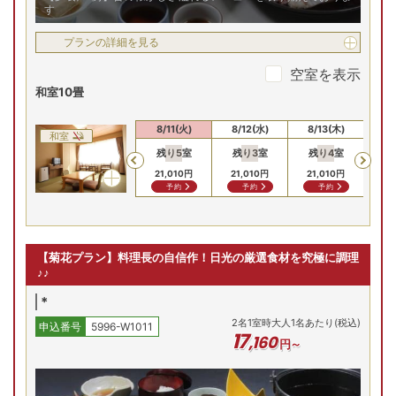
す
プランの詳細を見る
空室を表示
和室10畳
8/9(日)
8/10(月)
8/11(火)
8/12(水)
8/13(木)
8/
和室
残り
5
室
残り
3
室
残り
4
室
残
Previous
18,810
円
18,810
円
21,010
円
21,010
円
21,010
円
21
問合せ
問合せ
予約
予約
予約
【菊花プラン】料理長の自信作！日光の厳選食材を究極に調理
♪♪
*
2
名
1
室時大人1名あたり(税込)
申込番号
5996-W1011
17
,
160
円～