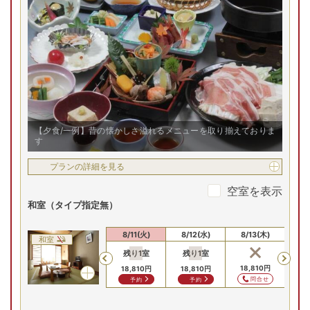
【夕食/一例】昔の懐かしさ溢れるメニューを取り揃えておりま
す
プランの詳細を見る
空室を表示
和室（タイプ指定無）
8/9(日)
8/10(月)
8/11(火)
8/12(水)
8/13(木)
8/
和室
残り
1
室
残り
1
室
残
Previous
16,610
円
16,610
円
18,810
円
18,810
円
18,810
円
18
問合せ
問合せ
問合せ
予約
予約