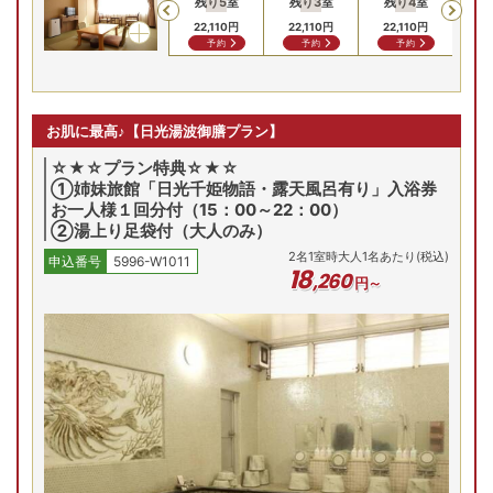
残り
5
室
残り
3
室
残り
4
室
残
Previous
19,910
円
19,910
円
22,110
円
22,110
円
22,110
円
22
問合せ
問合せ
予約
予約
予約
お肌に最高♪【日光湯波御膳プラン】
☆★☆プラン特典☆★☆
①姉妹旅館「日光千姫物語・露天風呂有り」入浴券
お一人様１回分付（15：00～22：00）
②湯上り足袋付（大人のみ）
2
名
1
室時大人1名あたり(税込)
申込番号
5996-W1011
18
,
260
円～