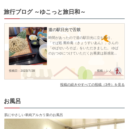
の湯波を取り入れたお料理をご提供してまいりました。お食事は本館隣の食
堂にてご用意致します。ご利用頂いている皆様にご好評を頂いております。
旅行ブログ ～ゆこっと旅日和～
ロビーには春茂登の時を刻む振り子時計があり、振り子の時計の音と共にゆ
ったりした気分に浸れます。東照宮をはじめとする日光の世界遺産エリアま
では徒歩7分程度、華厳の滝や中禅寺湖までは車や路線バスで30分程度と観
道の駅日光で舌鼓
光の拠点にぜひご利用ください。

時間があったので道の駅日光に立ち寄り、
※全客室内Wi-Fi設置有
「そば処 蕎粋庵（きょうすいあん）」さんの
チェックイン15:00〜18:00
「ゆばせいろそば」をいただきました。 ゆば
チェックアウト 〜10:00
のおつゆにつけていただくお蕎麦は新感覚で
美味でした！また食べたいです！
投稿日：2023/7/28
投稿：シノ
投稿の続きやすべての投稿（3件）を見る
お風呂
肌にやさしい単純アルカリ泉のお風呂