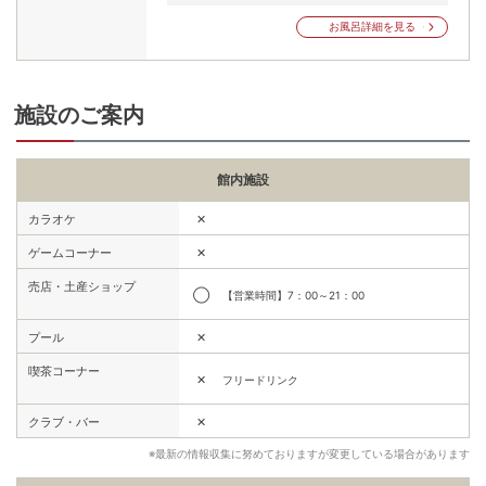
お風呂詳細を見る
施設のご案内
館内施設
✕
カラオケ
✕
ゲームコーナー
売店・土産ショップ
◯
【営業時間】7：00～21：00
✕
プール
喫茶コーナー
✕
フリードリンク
✕
クラブ・バー
※最新の情報収集に努めておりますが変更している場合があります