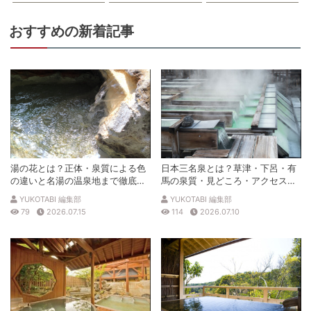
おすすめの新着記事
湯の花とは？正体・泉質による色
日本三名泉とは？草津・下呂・有
の違いと名湯の温泉地まで徹底解
馬の泉質・見どころ・アクセスを
説
徹底解説
YUKOTABI 編集部
YUKOTABI 編集部
79
2026.07.15
114
2026.07.10