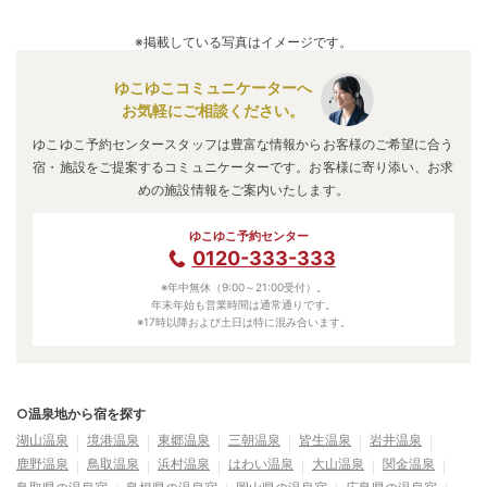
※掲載している写真はイメージです。
ゆこゆこコミュニケーターへ
お気軽にご相談ください。
ゆこゆこ予約センタースタッフは豊富な情報からお客様のご希望に合う
宿・施設をご提案するコミュニケーターです。お客様に寄り添い、お求
めの施設情報をご案内いたします。
ゆこゆこ予約センター
0120-333-333
※年中無休（9:00～21:00受付）。
年末年始も営業時間は通常通りです。
※17時以降および土日は特に混み合います。
○温泉地から宿を探す
湖山温泉
境港温泉
東郷温泉
三朝温泉
皆生温泉
岩井温泉
鹿野温泉
鳥取温泉
浜村温泉
はわい温泉
大山温泉
関金温泉