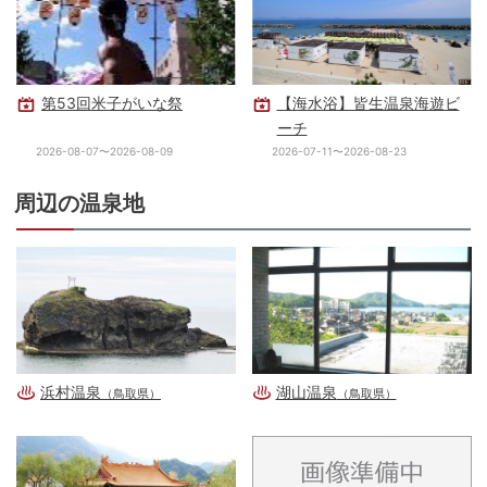
第53回米子がいな祭
【海水浴】皆生温泉海遊ビ
ーチ
2026-08-07〜2026-08-09
2026-07-11〜2026-08-23
周辺の温泉地
浜村温泉
湖山温泉
（鳥取県）
（鳥取県）