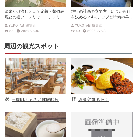
源泉かけ流しとは？定義・類似表
旅行の計画の立て方｜いつから何
現との違い・メリット・デメリッ
を決める？4ステップと準備の早
トを解説
見表
YUKOTABI 編集部
YUKOTABI 編集部
25
2026.07.09
49
2026.07.03
周辺の観光スポット
三朝町ふるさと健康むら
遊食空間 きらく