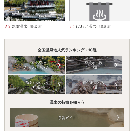
東郷温泉
はわい温泉
（鳥取県）
（鳥取県）
全国温泉地人気ランキング・10選
全国 温泉地
泉質が自慢
人気ランキング
10選
散策が楽しい
自然あふれる
10選
10選
温泉の特徴を知ろう
泉質ガイド