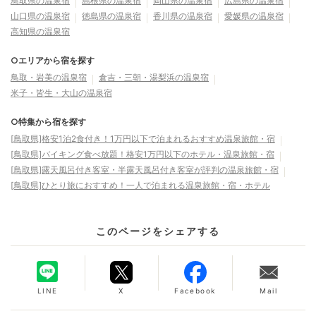
鳥取県の温泉宿
島根県の温泉宿
岡山県の温泉宿
広島県の温泉宿
山口県の温泉宿
徳島県の温泉宿
香川県の温泉宿
愛媛県の温泉宿
高知県の温泉宿
○エリアから宿を探す
鳥取・岩美の温泉宿
倉吉・三朝・湯梨浜の温泉宿
米子・皆生・大山の温泉宿
○特集から宿を探す
[鳥取県]格安1泊2食付き！1万円以下で泊まれるおすすめ温泉旅館・宿
[鳥取県]バイキング食べ放題！格安1万円以下のホテル・温泉旅館・宿
[鳥取県]露天風呂付き客室・半露天風呂付き客室が評判の温泉旅館・宿
[鳥取県]ひとり旅におすすめ！一人で泊まれる温泉旅館・宿・ホテル
このページをシェアする
LINE
X
Facebook
Mail