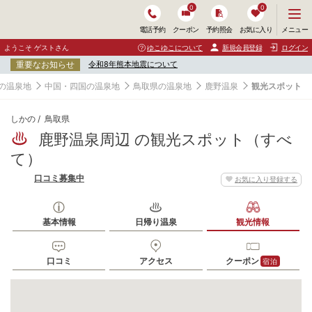
0
0
メ
メニュー
電話予約
クーポン
予約照会
お気に入り
ニ
ュ
ようこそ ゲストさん
ゆこゆこについて
新規会員登録
ログイン
ー
重要なお知らせ
令和8年熊本地震について
を
開
の温泉地
中国・四国の温泉地
鳥取県の温泉地
鹿野温泉
観光スポット
く
しかの
鳥取県
鹿野温泉周辺 の観光スポット（すべ
て）
口コミ募集中
お気に入り登録する
基本情報
日帰り温泉
観光情報
口コミ
アクセス
クーポン
宿泊