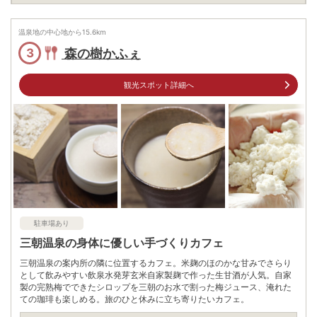
住所
鳥取県東伯郡三朝町三朝791-18
車
温泉地の中心地から
15.6
km
アクセス
JR倉吉駅から車で約10分
森の樹かふぇ
3
公共交通機関
JR倉吉駅下車→三朝温泉行のバスに乗り換え約20分
観光スポット詳細へ
→温泉南口下車徒歩約1分
駐車場
無料（10台）
電話番号
0858430043
※ 掲載情報は変更になる場合があります。最新の内容はご利用前にご自身でお
問合せください。
※ 料金情報は税込・税抜表記が混ざっております。正しい金額はご利用前にご
自身でお問合せください。
駐車場あり
三朝温泉の身体に優しい手づくりカフェ
三朝温泉の案内所の隣に位置するカフェ。米麹のほのかな甘みでさらり
として飲みやすい飲泉水発芽玄米自家製麹で作った生甘酒が人気。自家
製の完熟梅でできたシロップを三朝のお水で割った梅ジュース、淹れた
ての珈琲も楽しめる。旅のひと休みに立ち寄りたいカフェ。