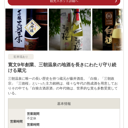
観光スポット詳細へ
駐車場あり
寛文9年創業、三朝温泉の地酒を長きにわたり守り続
ける蔵元
三朝温泉に唯一の長い歴史を持つ蔵元が藤井酒造。「白狼」「三朝政
宗」「三徳桜」といった主力銘柄は、様々な年代の熟成酒を用意してお
りその中でも「白狼古酒原酒」の年代物は、世界的な賞も多数受賞して
いる。
基本情報
営業期間
不定休
営業時間
営業時間