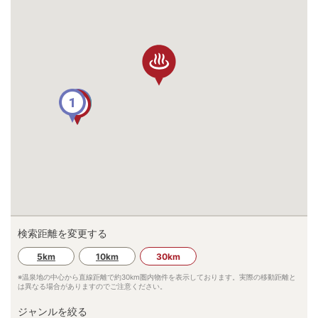
1
7
10
9
4
3
6
5
2
8
検索距離を変更する
5km
10km
30km
※温泉地の中心から直線距離で約
30km
圏内物件を表示しております。実際の移動距離と
は異なる場合がありますのでご注意ください。
ジャンルを絞る