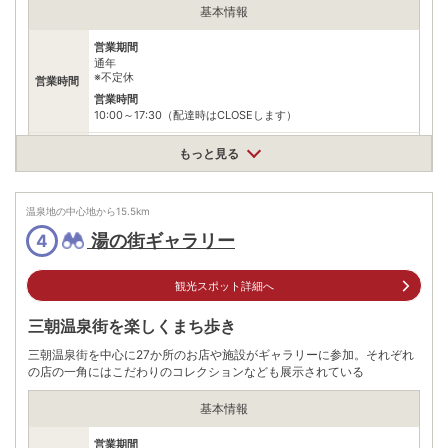
基本情報
営業期間
通年
※不定休
営業時間
営業時間
10:00～17:30（配達時はCLOSEします）
三朝飲泉水発芽玄米自家製麹生甘酒：400円 完熟梅ジュース：
もっと見る
料金
400円 珈琲：350円
住所
温泉地の中心地から
15.5
km
鳥取県東伯郡三朝町三朝910-7
湯の街ギャラリー
4
車
JR倉吉駅から車で約20分
アクセス
公共交通機関
観光スポット詳細へ
JR倉吉駅よりバス「三朝温泉行き」に乗車し、バス停「三朝温
泉」で降車。
三朝温泉街を楽しくまち歩き
乗車時間は約２０分
三朝温泉街を中心に27か所のお店や施設がギャラリーに参加。それぞれ
無料（8台）
駐車場
の店の一角にはこだわりのコレクションなども展示されている
※三朝温泉観光協会の駐車場の利用
基本情報
電話番号
09037458478
営業期間
※ 掲載情報は変更になる場合があります。最新の内容はご利用前にご自身でお