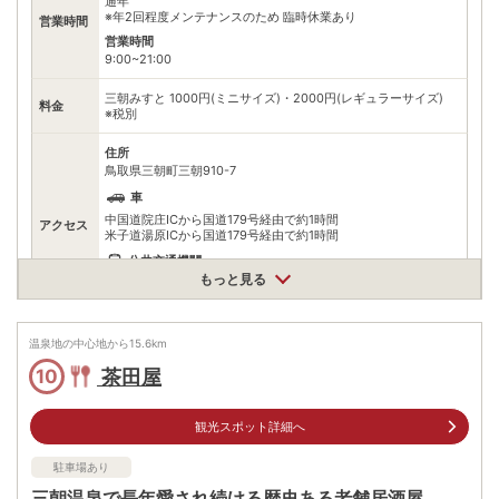
通年
※年2回程度メンテナンスのため 臨時休業あり
営業時間
営業時間
9:00~21:00
三朝みすと 1000円(ミニサイズ)・2000円(レギュラーサイズ)
料金
※税別
住所
鳥取県三朝町三朝910-7
車
中国道院庄ICから国道179号経由で約1時間
アクセス
米子道湯原ICから国道179号経由で約1時間
公共交通機関
もっと見る
JR倉吉駅から日の丸バス三朝温泉行で20分
三朝商工バスセンター下車、徒歩すぐ
無料（7台）
温泉地の中心地から
駐車場
15.6
km
※ぼちゃぼちゃ、たまわりの湯より120m
茶田屋
10
0858430017
電話番号
※問い合わせ先：みささ温泉
観光スポット詳細へ
※ 掲載情報は変更になる場合があります。最新の内容はご利用前にご自身でお
問合せください。
駐車場あり
※ 料金情報は税込・税抜表記が混ざっております。正しい金額はご利用前にご
三朝温泉で長年愛され続ける歴史ある老舗居酒屋
自身でお問合せください。