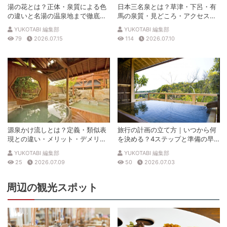
湯の花とは？正体・泉質による色
日本三名泉とは？草津・下呂・有
の違いと名湯の温泉地まで徹底解
馬の泉質・見どころ・アクセスを
説
徹底解説
YUKOTABI 編集部
YUKOTABI 編集部
79
2026.07.15
114
2026.07.10
源泉かけ流しとは？定義・類似表
旅行の計画の立て方｜いつから何
現との違い・メリット・デメリッ
を決める？4ステップと準備の早
トを解説
見表
YUKOTABI 編集部
YUKOTABI 編集部
25
2026.07.09
50
2026.07.03
周辺の観光スポット