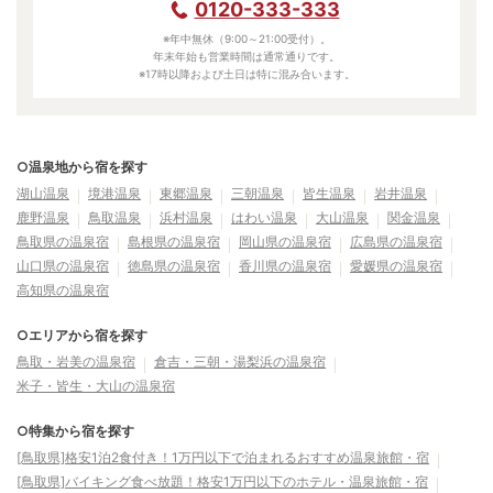
0120-333-333
※年中無休（9:00～21:00受付）。
年末年始も営業時間は通常通りです。
※17時以降および土日は特に混み合います。
○温泉地から宿を探す
湖山温泉
境港温泉
東郷温泉
三朝温泉
皆生温泉
岩井温泉
鹿野温泉
鳥取温泉
浜村温泉
はわい温泉
大山温泉
関金温泉
鳥取県の温泉宿
島根県の温泉宿
岡山県の温泉宿
広島県の温泉宿
山口県の温泉宿
徳島県の温泉宿
香川県の温泉宿
愛媛県の温泉宿
高知県の温泉宿
○エリアから宿を探す
鳥取・岩美の温泉宿
倉吉・三朝・湯梨浜の温泉宿
米子・皆生・大山の温泉宿
○特集から宿を探す
[鳥取県]格安1泊2食付き！1万円以下で泊まれるおすすめ温泉旅館・宿
[鳥取県]バイキング食べ放題！格安1万円以下のホテル・温泉旅館・宿