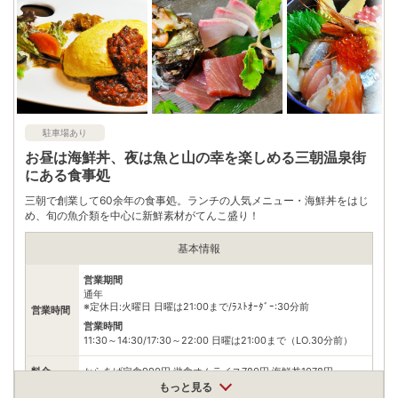
※ 掲載情報は変更になる場合があります。最新の内容はご利用前にご自身でお
問合せください。
※ 料金情報は税込・税抜表記が混ざっております。正しい金額はご利用前にご
自身でお問合せください。
駐車場あり
お昼は海鮮丼、夜は魚と山の幸を楽しめる三朝温泉街
にある食事処
三朝で創業して60余年の食事処。ランチの人気メニュー・海鮮丼をはじ
め、旬の魚介類を中心に新鮮素材がてんこ盛り！
基本情報
営業期間
通年
※定休日:火曜日 日曜は21:00まで/ﾗｽﾄｵｰﾀﾞｰ:30分前
営業時間
営業時間
11:30～14:30/17:30～22:00 日曜は21:00まで（LO.30分前）
料金
からあげ定食990円 遊食オムライス780円 海鮮丼1078円
もっと見る