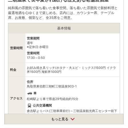
純和風の雰囲気で落ち着いた食事空間。落ち着いた雰囲気で新鮮料理と
厳選地酒を心ゆくまで楽しめる。店内には、カウンター席、テーブル
席、お座敷、個室など、全35席をご用意。
基本情報
営業期間
通年
※定休日:水曜日
営業時間
営業時間
17:30～0:50
お好み焼き具リッチ(ホタテ・大エビ・ミックス)1500円 イクラ
料金
丼1500円 海鮮丼1000円
住所
鳥取県東伯郡三朝町三朝温泉903-1
車
アクセス
松崎駅より車で県道29号経由約15分
公共交通機関
倉吉駅よりバス(三朝車庫前行)～三朝温泉観光商工センター前下
車～徒歩1分
もっと見る
駐車場
無料（8台）