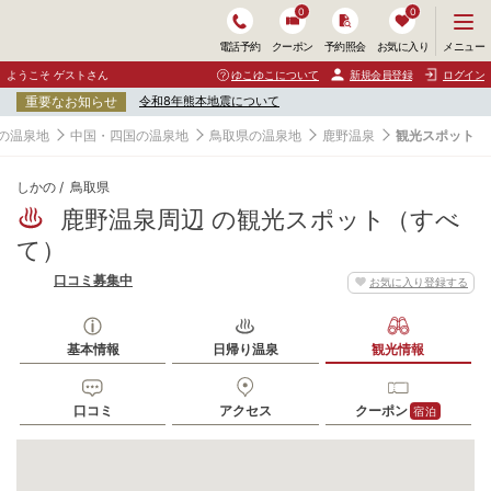
0
0
メ
メニュー
電話予約
クーポン
予約照会
お気に入り
ニ
ュ
ようこそ ゲストさん
ゆこゆこについて
新規会員登録
ログイン
ー
重要なお知らせ
令和8年熊本地震について
を
開
の温泉地
中国・四国の温泉地
鳥取県の温泉地
鹿野温泉
観光スポット
く
しかの
鳥取県
鹿野温泉周辺 の観光スポット（すべ
て）
口コミ募集中
お気に入り登録する
基本情報
日帰り温泉
観光情報
口コミ
アクセス
クーポン
宿泊