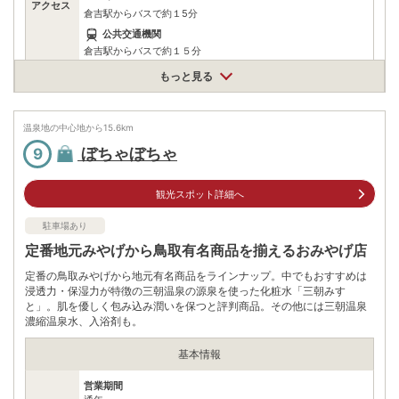
アクセス
倉吉駅からバスで約１5分
公共交通機関
倉吉駅からバスで約１５分
もっと見る
駐車場
無料（6台）
電話番号
0858430006
温泉地の中心地から
15.6
km
※ 掲載情報は変更になる場合があります。最新の内容はご利用前にご自身でお
ぼちゃぼちゃ
9
問合せください。
※ 料金情報は税込・税抜表記が混ざっております。正しい金額はご利用前にご
自身でお問合せください。
観光スポット詳細へ
駐車場あり
定番地元みやげから鳥取有名商品を揃えるおみやげ店
定番の鳥取みやげから地元有名商品をラインナップ。中でもおすすめは
浸透力・保湿力が特徴の三朝温泉の源泉を使った化粧水「三朝みす
と」。肌を優しく包み込み潤いを保つと評判商品。その他には三朝温泉
濃縮温泉水、入浴剤も。
基本情報
営業期間