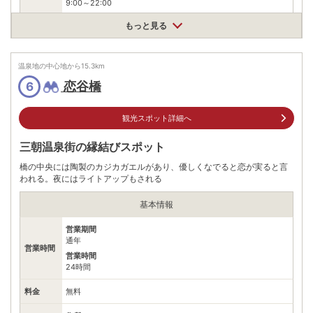
9:00～22:00
もっと見る
料金
清酒三朝正宗上撰、清酒白狼古酒原酒1996 など取り扱い
住所
鳥取県三朝町三朝870-1
温泉地の中心地から
15.3
km
車
恋谷橋
6
アクセス
JR山陰本線倉吉駅より約15分
公共交通機関
観光スポット詳細へ
JR山陰本線倉吉駅から日ノ丸バス三朝温泉方面行きで21分
温泉南口下車、徒歩約3分
三朝温泉街の縁結びスポット
駐車場
無料（2台）
橋の中央には陶製のカジカガエルがあり、優しくなでると恋が実ると言
われる。夜にはライトアップもされる
電話番号
0858430856
基本情報
※ 掲載情報は変更になる場合があります。最新の内容はご利用前にご自身でお
問合せください。
営業期間
※ 料金情報は税込・税抜表記が混ざっております。正しい金額はご利用前にご
自身でお問合せください。
通年
営業時間
営業時間
24時間
料金
無料