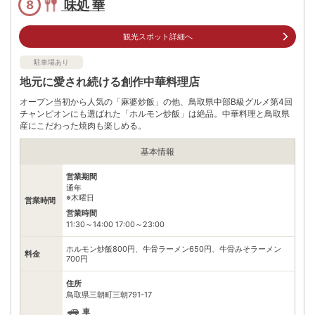
味処 華
8
観光スポット詳細へ
駐車場あり
地元に愛され続ける創作中華料理店
オープン当初から人気の「麻婆炒飯」の他、鳥取県中部B級グルメ第4回
チャンピオンにも選ばれた「ホルモン炒飯」は絶品。中華料理と鳥取県
産にこだわった焼肉も楽しめる。
基本情報
営業期間
通年
※木曜日
営業時間
営業時間
11:30～14:00 17:00～23:00
ホルモン炒飯800円、牛骨ラーメン650円、牛骨みそラーメン
料金
700円
住所
鳥取県三朝町三朝791-17
車