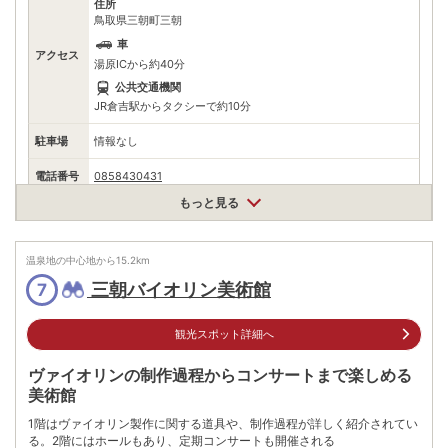
住所
鳥取県三朝町三朝
車
アクセス
湯原ICから約40分
公共交通機関
JR倉吉駅からタクシーで約10分
駐車場
情報なし
電話番号
0858430431
もっと見る
※ 掲載情報は変更になる場合があります。最新の内容はご利用前にご自身でお
問合せください。
※ 料金情報は税込・税抜表記が混ざっております。正しい金額はご利用前にご
自身でお問合せください。
温泉地の中心地から
15.2
km
三朝バイオリン美術館
7
観光スポット詳細へ
ヴァイオリンの制作過程からコンサートまで楽しめる
美術館
1階はヴァイオリン製作に関する道具や、制作過程が詳しく紹介されてい
る。2階にはホールもあり、定期コンサートも開催される