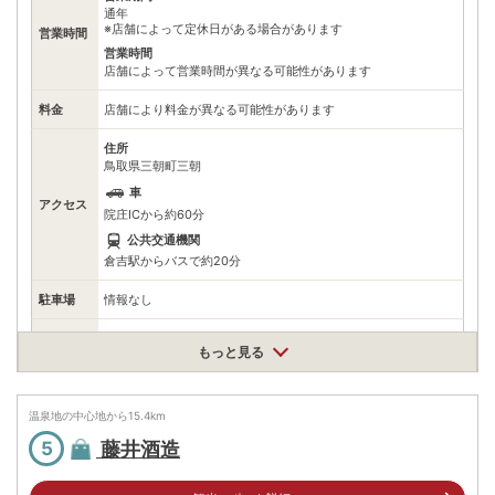
通年
問合せください。
※店舗によって定休日がある場合があります
営業時間
※ 料金情報は税込・税抜表記が混ざっております。正しい金額はご利用前にご
自身でお問合せください。
営業時間
店舗によって営業時間が異なる可能性があります
料金
店舗により料金が異なる可能性があります
住所
鳥取県三朝町三朝
車
アクセス
院庄ICから約60分
公共交通機関
倉吉駅からバスで約20分
駐車場
情報なし
0858433131
電話番号
もっと見る
※問い合わせ先：三朝町商工会
※ 掲載情報は変更になる場合があります。最新の内容はご利用前にご自身でお
問合せください。
温泉地の中心地から
15.4
km
※ 料金情報は税込・税抜表記が混ざっております。正しい金額はご利用前にご
自身でお問合せください。
藤井酒造
5