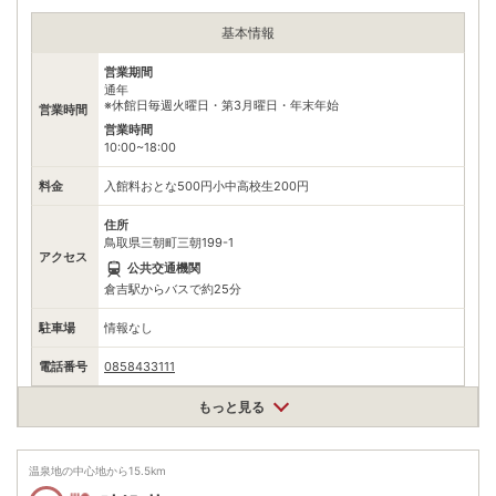
基本情報
営業期間
通年
※休館日毎週火曜日・第3月曜日・年末年始
営業時間
営業時間
10:00~18:00
料金
入館料おとな500円小中高校生200円
住所
鳥取県三朝町三朝199-1
アクセス
公共交通機関
倉吉駅からバスで約25分
駐車場
情報なし
電話番号
0858433111
※ 掲載情報は変更になる場合があります。最新の内容はご利用前にご自身でお
もっと見る
問合せください。
※ 料金情報は税込・税抜表記が混ざっております。正しい金額はご利用前にご
自身でお問合せください。
温泉地の中心地から
15.5
km