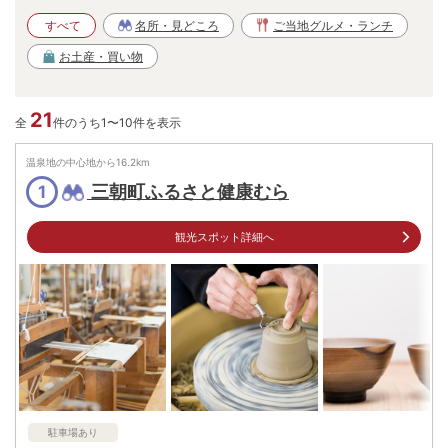
すべて
名所・見どころ
ご当地グルメ・ランチ
お土産・買い物
21
全
件のうち1〜10件を表示
温泉地の中心地から
16.2
km
三朝町ふるさと健康むら
1
観光スポット詳細へ
駐車場あり