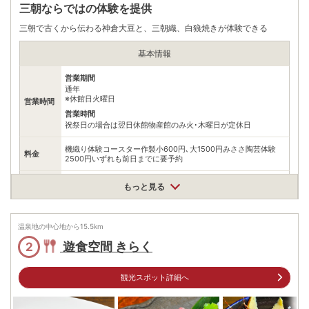
三朝ならではの体験を提供
三朝で古くから伝わる神倉大豆と、三朝織、白狼焼きが体験できる
基本情報
営業期間
通年
※休館日火曜日
営業時間
営業時間
祝祭日の場合は翌日休館物産館のみ火･木曜日が定休日
機織り体験コースター作製小600円､大1500円みささ陶芸体験
料金
2500円いずれも前日までに要予約
住所
もっと見る
鳥取県三朝町横手15-1
車
アクセス
院庄ICから約60分
温泉地の中心地から
15.5
km
公共交通機関
遊食空間 きらく
2
JR倉吉駅からタクシーで約15分
駐車場
無料
観光スポット詳細へ
電話番号
0858430431