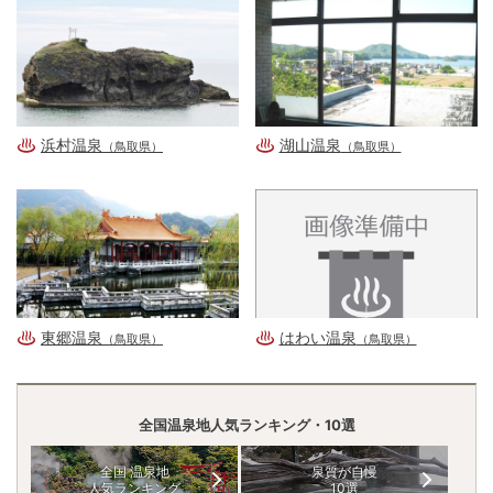
浜村温泉
湖山温泉
（鳥取県）
（鳥取県）
東郷温泉
はわい温泉
（鳥取県）
（鳥取県）
全国温泉地人気ランキング・10選
全国 温泉地
泉質が自慢
人気ランキング
10選