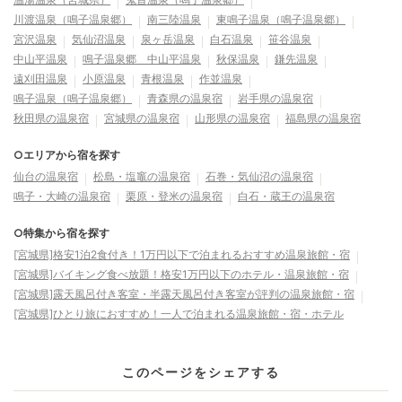
川渡温泉（鳴子温泉郷）
南三陸温泉
東鳴子温泉（鳴子温泉郷）
宮沢温泉
気仙沼温泉
泉ヶ岳温泉
白石温泉
笹谷温泉
中山平温泉
鳴子温泉郷 中山平温泉
秋保温泉
鎌先温泉
遠刈田温泉
小原温泉
青根温泉
作並温泉
鳴子温泉（鳴子温泉郷）
青森県の温泉宿
岩手県の温泉宿
秋田県の温泉宿
宮城県の温泉宿
山形県の温泉宿
福島県の温泉宿
○エリアから宿を探す
仙台の温泉宿
松島・塩竈の温泉宿
石巻・気仙沼の温泉宿
鳴子・大崎の温泉宿
栗原・登米の温泉宿
白石・蔵王の温泉宿
○特集から宿を探す
[宮城県]格安1泊2食付き！1万円以下で泊まれるおすすめ温泉旅館・宿
[宮城県]バイキング食べ放題！格安1万円以下のホテル・温泉旅館・宿
[宮城県]露天風呂付き客室・半露天風呂付き客室が評判の温泉旅館・宿
[宮城県]ひとり旅におすすめ！一人で泊まれる温泉旅館・宿・ホテル
このページをシェアする