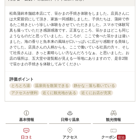
松島蒲鉾本舗総本店にて、笹かまの手焼き体験をしました。店員さんに
は大変親切にして頂き、家族一同感動しました。子供たちは、蒲鉾で作
るたこ焼きという珍しい体験をさせていただきました。スマホで体験写
真も撮っていただき感謝感激です。正直なところ、笹かまはどこも同じ
ようなものだと思っていました。ところが、ここで食べた笹かまは違い
ました。海の香りと魚本来の風味が口いっぱいに広がり感動する美味し
さでした。店員さんの人柄からも、ここで働いている社員の方々、そし
て社長さんは、きっと素晴らしい方なんだろうなぁ、と思いました。お
店の場所は、五大堂や遊覧船が見える一等地にありますので、是非2階
で笹かまの手焼きを体験してみてください
評価ポイント
とろとろ湯
温泉街を散策できる
静かな・落ち着いている
アクセスが便利
近くに観光地がある
近くにお店が充実
基本情報
日帰り温泉
観光情報
口コミ
アクセス
クーポン
宿泊