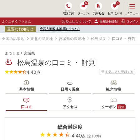
0
0
メ
メニュー
電話予約
クーポン
予約照会
お気に入り
ニ
ュ
ようこそ ゲストさん
ゆこゆこについて
新規会員登録
ログイン
ー
重要なお知らせ
令和8年熊本地震について
を
開
全国の温泉地
東北の温泉地
宮城県の温泉地
松島温泉
口コミ・ 評判
く
まつしま
宮城県
松島温泉の口コミ・ 評判
4.40
点
お気に入り登録する
基本情報
日帰り温泉
観光情報
口コミ
アクセス
クーポン
宿泊
総合満足度
4.40
点
(全
10
件)