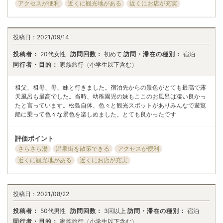
アクセスが便利
近くに観光地がある
近くにお店が充実
投稿日：
2021/09/14
投稿者：
20代女性
訪問回数：
初めて
訪問・滞在の種別：
宿泊
同行者・目的：
家族旅行（小学生以下含む）
祖父、祖母、母、妹と行きました。宿泊先からの景色がとても最高で露
天風呂も最高でした。当時、幼稚園児の妹もここのお風呂は凄い良かっ
たと言っています。松島自体、色々と観光スポットがありみんなで遊覧
船に乗って色々な景色を楽しめました。とても良かったです
評価ポイント
さらさら湯
温泉街を散策できる
アクセスが便利
近くに観光地がある
近くにお店が充実
投稿日：
2021/08/22
投稿者：
50代男性
訪問回数：
3回以上
訪問・滞在の種別：
宿泊
同行者・目的：
家族旅行（小学生以下含む）