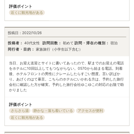
評価ポイント
近くに観光地がある
投稿日：
2022/10/26
投稿者：
40代女性
訪問回数：
初めて
訪問・滞在の種別：
宿泊
同行者・目的：
家族旅行（小学生以下含む）
当日、お迎え送迎とサイトに書いてあったので、駅までのお迎えの電話
をホテルに10回以上してもつながらない。0570から始まる電話。到着
後、ホテルフロントの男性にクレームしたらすごい態度。言い訳ばか
り。あげくのはて暴言。こちらのホテルにいかれる方は、予約した旅行
会社に確認した方が確実。予約した旅行会社ゆこゆこの対応のお陰で助
かりました
評価ポイント
さらさら湯
静かな・落ち着いている
アクセスが便利
近くに観光地がある