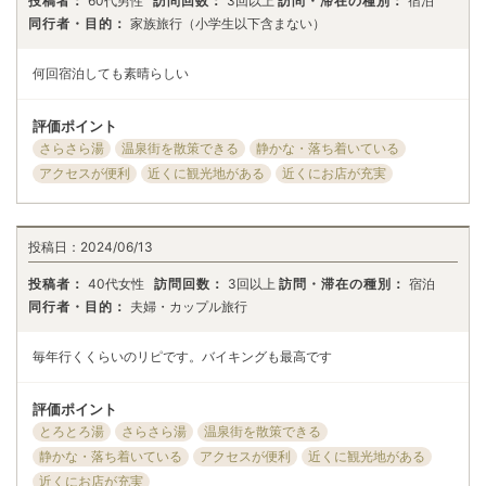
投稿者：
60代男性
訪問回数：
3回以上
訪問・滞在の種別：
宿泊
同行者・目的：
家族旅行（小学生以下含まない）
何回宿泊しても素晴らしい
評価ポイント
さらさら湯
温泉街を散策できる
静かな・落ち着いている
アクセスが便利
近くに観光地がある
近くにお店が充実
投稿日：
2024/06/13
投稿者：
40代女性
訪問回数：
3回以上
訪問・滞在の種別：
宿泊
同行者・目的：
夫婦・カップル旅行
毎年行くくらいのリピです。バイキングも最高です
評価ポイント
とろとろ湯
さらさら湯
温泉街を散策できる
静かな・落ち着いている
アクセスが便利
近くに観光地がある
近くにお店が充実