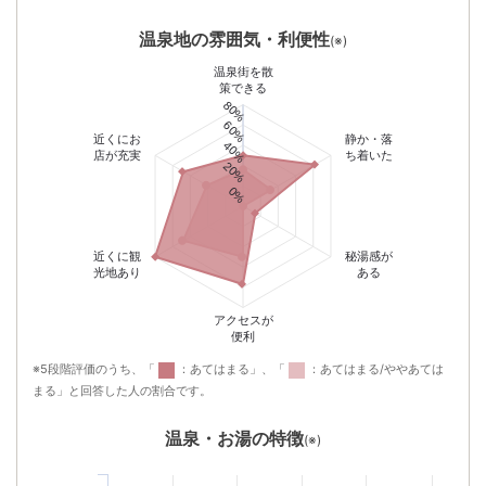
温泉地の雰囲気・利便性
(※)
温泉街を散
策できる
80%
60%
近くにお
静か・落
40%
店が充実
ち着いた
20%
0%
近くに観
秘湯感が
光地あり
ある
アクセスが
便利
※5段階評価のうち、「
：あてはまる」、「
：あてはまる/ややあては
まる」と回答した人の割合です。
温泉・お湯の特徴
(※)