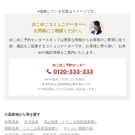
※掲載している写真はイメージです。
ゆこゆこコミュニケーターへ
お気軽にご相談ください。
ゆこゆこ予約センタースタッフは豊富な情報からお客様のご希望に合う
宿・施設をご提案するコミュニケーターです。お客様に寄り添い、お求
めの施設情報をご案内いたします。
ゆこゆこ予約センター
0120-333-333
※年中無休（9:00～21:00受付）。
年末年始も営業時間は通常通りです。
※17時以降および土日は特に混み合います。
○温泉地から宿を探す
松島温泉
女川温泉
花山温泉（くりこま高原温泉郷）
栗駒温泉（くりこま高原温泉郷）
やくらい薬師の湯
温湯温泉（宮城県）
鬼首温泉（鳴子温泉郷）