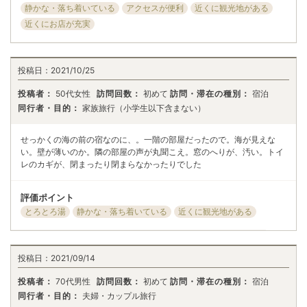
静かな・落ち着いている
アクセスが便利
近くに観光地がある
近くにお店が充実
投稿日：
2021/10/25
投稿者：
50代女性
訪問回数：
初めて
訪問・滞在の種別：
宿泊
同行者・目的：
家族旅行（小学生以下含まない）
せっかくの海の前の宿なのに、。一階の部屋だったので。海が見えな
い。壁が薄いのか。隣の部屋の声が丸聞こえ。窓のへりが、汚い。トイ
レのカギが、閉まったり閉まらなかったりでした
評価ポイント
とろとろ湯
静かな・落ち着いている
近くに観光地がある
投稿日：
2021/09/14
投稿者：
70代男性
訪問回数：
初めて
訪問・滞在の種別：
宿泊
同行者・目的：
夫婦・カップル旅行