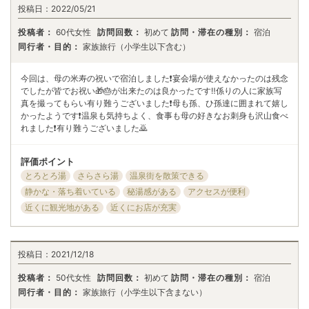
投稿日：
2022/05/21
投稿者：
60代女性
訪問回数：
初めて
訪問・滞在の種別：
宿泊
同行者・目的：
家族旅行（小学生以下含む）
今回は、母の米寿の祝いで宿泊しました❗️宴会場が使えなかったのは残念
でしたが皆でお祝い🎁🎂が出来たのは良かったです‼️係りの人に家族写
真を撮ってもらい有り難うございました❗️母も孫、ひ孫達に囲まれて嬉し
かったようです❗️温泉も気持ちよく、食事も母の好きなお刺身も沢山食べ
れました❗️有り難うございました🙇
評価ポイント
とろとろ湯
さらさら湯
温泉街を散策できる
静かな・落ち着いている
秘湯感がある
アクセスが便利
近くに観光地がある
近くにお店が充実
投稿日：
2021/12/18
投稿者：
50代女性
訪問回数：
初めて
訪問・滞在の種別：
宿泊
同行者・目的：
家族旅行（小学生以下含まない）