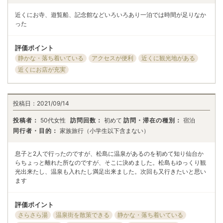
近くにお寺、遊覧船、記念館などいろいろあり一泊では時間が足りなか
った
評価ポイント
静かな・落ち着いている
アクセスが便利
近くに観光地がある
近くにお店が充実
投稿日：
2021/09/14
投稿者：
50代女性
訪問回数：
初めて
訪問・滞在の種別：
宿泊
同行者・目的：
家族旅行（小学生以下含まない）
息子と2人で行ったのですが、松島に温泉があるのを初めて知り仙台か
らちょっと離れた所なのですが、そこに決めました。松島もゆっくり観
光出来たし、温泉も入れたし満足出来ました。次回も又行きたいと思い
ます
評価ポイント
さらさら湯
温泉街を散策できる
静かな・落ち着いている