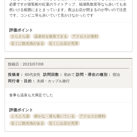
必要ですが遊覧船や紅葉のライトアップ、福浦島散策等なら歩いても全
然いける範囲にまとまっています。夜はお店が閉まるのが早いので注意
です。コンビニ等も歩いていて見かけなかったです
評価ポイント
さらさら湯
温泉街を散策できる
アクセスが便利
近くに観光地がある
近くにお店が充実
投稿日：
2023/07/06
投稿者：
60代女性
訪問回数：
初めて
訪問・滞在の種別：
宿泊
同行者・目的：
夫婦・カップル旅行
食事も温泉も大満足でした
評価ポイント
とろとろ湯
静かな・落ち着いている
アクセスが便利
近くに観光地がある
近くにお店が充実