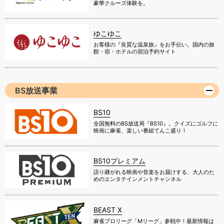
豪華クルーズ体験を。
ゆこゆこ
お客様の『良質な温泉旅』をお手伝い。国内の旅
館・宿・ホテルの宿泊予約サイト
BS放送事業
BS10
全国無料のBS放送局『BS10』。クイズにゴルフに
映画に麻雀、楽しい番組てんこ盛り！
BS10プレミアム
語り継がれる映画や音楽をお届けする、大人のた
めのエンタテインメントチャンネル
BEAST X
麻雀プロリーグ「Mリーグ」参戦中！最新情報は