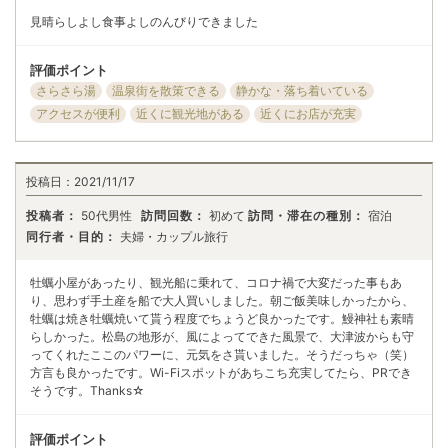
見晴らしよし食事よしのんびりできました
評価ポイント
さらさら湯
温泉街を散策できる
静かな・落ち着いている
アクセスが便利
近くに観光地がある
近くにお店が充実
投稿日：
2021/11/17
投稿者：
50代男性
訪問回数：
初めて
訪問・滞在の種別：
宿泊
同行者・目的：
夫婦・カップル旅行
牡蠣小屋があったり、観光船に乗れて、コロナ禍で大変だった事もあ
り、思わず手土産を船で大人買いしました。朝ご飯美味しかったから、
牡蠣は焼き牡蠣焼いて貰う程度でちょうど良かったです。鰻神社も素晴
らしかった。松島の地形が、風によってできた風景で、大津波からも守
ってくれたここのパワーに、元気をさ貰いました。そうだっちゃ（笑）
方言も良かったです。Wi-Fiスポットがあちこち充実してたら、PRでき
そうです。Thanks☆
評価ポイント