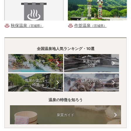
秋保温泉
作並温泉
（宮城県）
（宮城県）
全国温泉地人気ランキング・10選
全国 温泉地
泉質が自慢
人気ランキング
10選
散策が楽しい
自然あふれる
10選
10選
温泉の特徴を知ろう
泉質ガイド