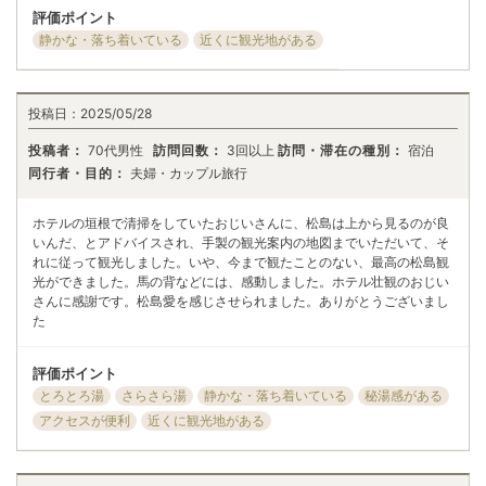
評価ポイント
静かな・落ち着いている
近くに観光地がある
投稿日：
2025/05/28
投稿者：
70代男性
訪問回数：
3回以上
訪問・滞在の種別：
宿泊
同行者・目的：
夫婦・カップル旅行
ホテルの垣根で清掃をしていたおじいさんに、松島は上から見るのが良
いんだ、とアドバイスされ、手製の観光案内の地図までいただいて、そ
れに従って観光しました。いや、今まで観たことのない、最高の松島観
光ができました。馬の背などには、感動しました。ホテル壮観のおじい
さんに感謝です。松島愛を感じさせられました。ありがとうございまし
た
評価ポイント
とろとろ湯
さらさら湯
静かな・落ち着いている
秘湯感がある
アクセスが便利
近くに観光地がある