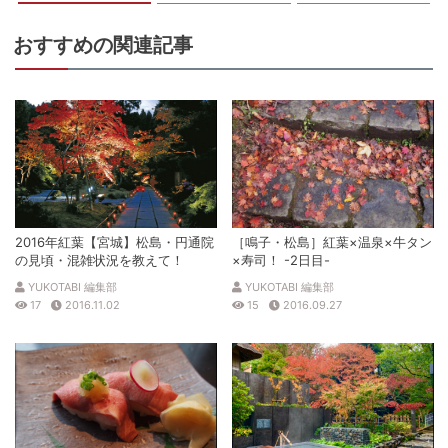
おすすめの関連記事
2016年紅葉【宮城】松島・円通院
［鳴子・松島］紅葉×温泉×牛タン
の見頃・混雑状況を教えて！
×寿司！ -2日目-
YUKOTABI 編集部
YUKOTABI 編集部
17
2016.11.02
15
2016.09.27