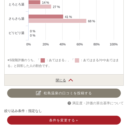
14 %
14 %
とろとろ湯
27 %
27 %
41 %
41 %
さらさら湯
68 %
68 %
0 %
0 %
ピリピリ湯
0 %
0 %
0%
20%
40%
60%
80%
100%
※5段階評価のうち、「
：あてはまる」、「
：あてはまる/ややあてはま
る」と回答した人の割合です。
閉じる
松島温泉の口コミを投稿する
満足度・評価の算出基準について
絞り込み条件：指定なし
条件を変更する＋