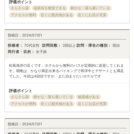
評価ポイント
さらさら湯
温泉街を散策できる
静かな・落ち着いている
アクセスが便利
近くに観光地がある
近くにお店が充実
投稿日：
2024/07/01
投稿者：
70代女性
訪問回数：
3回以上
訪問・滞在の種別：
宿泊
同行者・目的：
女子旅
松島海岸の近くです。ホテルから無料のバスが定期的に送迎してくれま
す。朝晩は、かなり満足出来るバイキングで和洋中とデザートとも満足
でした。今回は4回目ですが、また泊まりたいホテルです
評価ポイント
さらさら湯
静かな・落ち着いている
秘湯感がある
アクセスが便利
近くに観光地がある
近くにお店が充実
投稿日：
2024/07/01