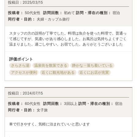
投稿日：
2025/03/15
投稿者：
50代女性
訪問回数：
初めて
訪問・滞在の種別：
宿泊
同行者・目的：
夫婦・カップル旅行
スタッフの方の説明が丁寧でした。料理は魚介を使った料理で。普通っ
て感じてすが、気遣いがあり感心しました。お風呂は気持ちよくすごく
温まりました。過ごしやすい。お宿でした。ありがとうございました
評価ポイント
さらさら湯
温泉街を散策できる
静かな・落ち着いている
アクセスが便利
近くに観光地がある
近くにお店が充実
投稿日：
2024/07/15
投稿者：
60代女性
訪問回数：
3回以上
訪問・滞在の種別：
宿泊
同行者・目的：
女子旅
車で行きやすく。気軽に泊まれていいと思います