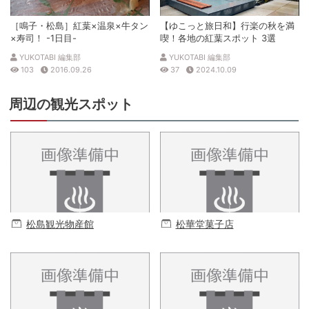
［鳴子・松島］紅葉×温泉×牛タン
【ゆこっと旅日和】行楽の秋を満
×寿司！ -1日目-
喫！各地の紅葉スポット 3選
YUKOTABI 編集部
YUKOTABI 編集部
103
2016.09.26
37
2024.10.09
周辺の観光スポット
松島観光物産館
松華堂菓子店