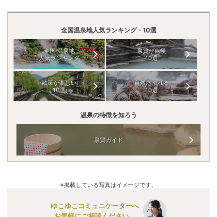
全国温泉地人気ランキング・10選
全国 温泉地
泉質が自慢
人気ランキング
10選
散策が楽しい
自然あふれる
10選
10選
温泉の特徴を知ろう
泉質ガイド
※掲載している写真はイメージです。
ゆこゆこコミュニケーターへ
お気軽にご相談ください。