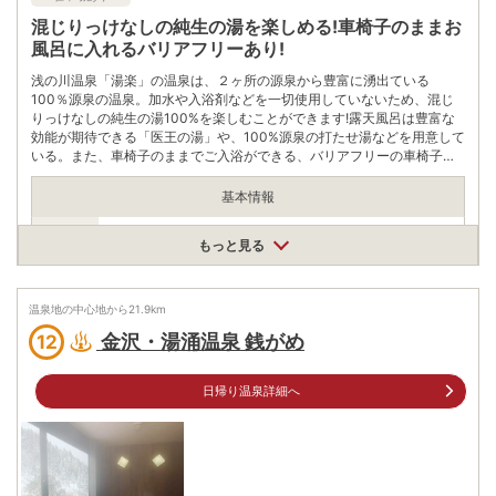
混じりっけなしの純生の湯を楽しめる!車椅子のままお
風呂に入れるバリアフリーあり!
浅の川温泉「湯楽」の温泉は、２ヶ所の源泉から豊富に湧出ている
100％源泉の温泉。加水や入浴剤などを一切使用していないため、混じ
りっけなしの純生の湯100%を楽しむことができます!露天風呂は豊富な
効能が期待できる「医王の湯」や、100%源泉の打たせ湯などを用意して
いる。また、車椅子のままでご入浴ができる、バリアフリーの車椅子専
用露天風呂も完備しており、様々な方がお風呂を楽しめるように工夫が
されている。かけ湯は最新の軟水システムを採用しており、体に大切な
基本情報
コラーゲンを守る作用が期待され、肌に優しい作りになっている。
営業期間
もっと見る
通年 定休日:月曜日（祝日の場合は翌日）
営業時間
営業時間
8:00～22:00
温泉地の中心地から
21.9
km
大人(中学生以上)450円、小学生130円、幼児(4歳～5歳)50円、
金沢・湯涌温泉 銭がめ
12
3歳以下 無料 【手ぶらセット】（タオル・シャンプ・リンス・
ボディーソープ）350円、タオル200円、シャンプー・リンス・
入浴料
ボディーソープ(１回用)各50円、ナイロンタオル430円
日帰り温泉詳細へ
※※平日のみ、お得なご入浴早割実施中 8:00～14:00 大人（中学
生以上）420円 ※浴室にシャンプー・ボディーソープ等の備付
はありません
泉質
塩化物泉、硫酸塩泉