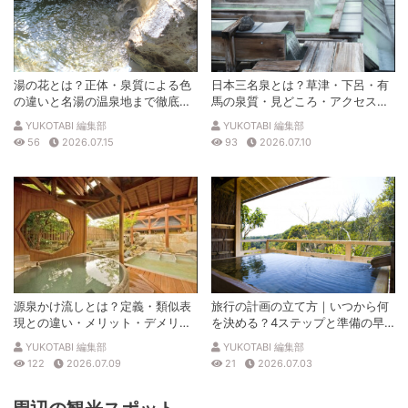
湯の花とは？正体・泉質による色
日本三名泉とは？草津・下呂・有
の違いと名湯の温泉地まで徹底解
馬の泉質・見どころ・アクセスを
説
徹底解説
YUKOTABI 編集部
YUKOTABI 編集部
56
2026.07.15
93
2026.07.10
源泉かけ流しとは？定義・類似表
旅行の計画の立て方｜いつから何
現との違い・メリット・デメリッ
を決める？4ステップと準備の早
トを解説
見表
YUKOTABI 編集部
YUKOTABI 編集部
122
2026.07.09
21
2026.07.03