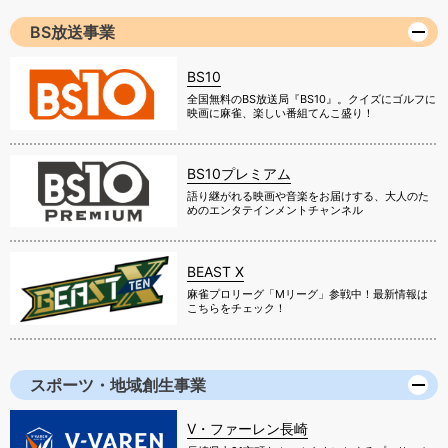
BS放送事業
BS10
全国無料のBS放送局『BS10』。クイズにゴルフに
映画に麻雀、楽しい番組てんこ盛り！
BS10プレミアム
語り継がれる映画や音楽をお届けする、大人のた
めのエンタテインメントチャンネル
BEAST X
麻雀プロリーグ「Mリーグ」参戦中！最新情報は
こちらをチェック！
スポーツ・地域創生事業
V・ファーレン長崎