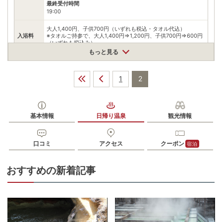
最終受付時間
19:00
大人1,400円、子供700円（いずれも税込・タオル代込）
入浴料
※タオルご持参で、大人1,400円⇒1,200円、子供700円⇒600円
（いずれも税込み）
もっと見る
泉質
塩化物泉、硫酸塩泉
住所
1
2
石川県小松市湯上町イ18
車
アクセス
JR北陸本線加賀温泉駅より車で約20分/北陸自動車道 加賀ICより
車で約25分
基本情報
日帰り温泉
観光情報
公共交通機関
JR北陸本線小松駅よりタクシーで約20分
口コミ
アクセス
クーポン
宿泊
駐車場
無料（50台）
おすすめの新着記事
電話番号
0761651311
※ 掲載情報は変更になる場合があります。最新の内容はご利用前にご自身でお
問合せください。
※ 料金情報は税込・税抜表記が混ざっております。正しい金額はご利用前にご
自身でお問合せください。