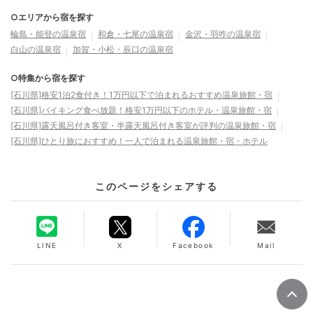
○エリアから宿を探す
輪島・能登の温泉宿
和倉・七尾の温泉宿
金沢・羽咋の温泉宿
白山の温泉宿
加賀・小松・辰口の温泉宿
○特集から宿を探す
[石川県]格安1泊2食付き！1万円以下で泊まれるおすすめ温泉旅館・宿
[石川県]バイキング食べ放題！格安1万円以下のホテル・温泉旅館・宿
[石川県]露天風呂付き客室・半露天風呂付き客室が評判の温泉旅館・宿
[石川県]ひとり旅におすすめ！一人で泊まれる温泉旅館・宿・ホテル
このページをシェアする
LINE
X
Facebook
Mail