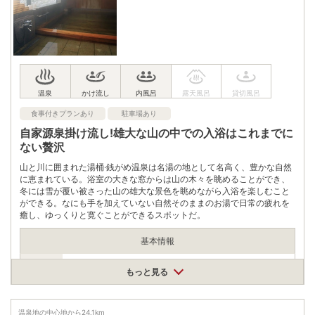
住所
石川県金沢市東町ロ80番地
車
アクセス
北陸自動車道金沢森本ICから約40分
公共交通機関
JR北陸本線金沢駅 北陸鉄道バス湯涌温泉行乗車「芝原」下車 徒
歩約15分
駐車場
無料（200台）
食事付きプランあり
駐車場あり
自家源泉掛け流し!雄大な山の中での入浴はこれまでに
電話番号
0762351126
ない贅沢
※ 掲載情報は変更になる場合があります。最新の内容はご利用前にご自身でお
山と川に囲まれた湯桶·銭がめ温泉は名湯の地として名高く、豊かな自然
問合せください。
に恵まれている。浴室の大きな窓からは山の木々を眺めることができ、
※ 料金情報は税込・税抜表記が混ざっております。正しい金額はご利用前にご
冬には雪が覆い被さった山の雄大な景色を眺めながら入浴を楽しむこと
自身でお問合せください。
ができる。なにも手を加えていない自然そのままのお湯で日常の疲れを
癒し、ゆっくりと寛ぐことができるスポットだ。
基本情報
営業期間
もっと見る
通年
営業時間
営業時間
11:00〜20;00
温泉地の中心地から
24.1
km