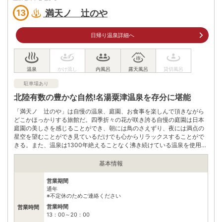
大人600円/込、子供(3歳児から小学生)300円/込、幼児(３歳未
満天ノ 辻のや
13
入浴料
満)無料 【回数券】2750円券(入浴5回分)5000円券(入浴11回分)
10000円券(入浴24回分)
日帰り温泉詳細へ
泉質
塩化物泉、硫酸塩泉
住所
石川県金沢市板ケ谷町イ50
車
アクセス
駐車場あり
JR金沢駅から車で約30分 ·森本ICから車で約30分
北陸有数の豊かな自然!名湯粟津温泉を存分に堪能
公共交通機関
北鉄バス(湯涌温泉行き)乗車 (湯涌温泉)下車 すぐ
「満天ノ 辻のや」は自慢の温泉、庭園、お食事を楽しんで頂きながら
どこかほっかりする旅館だ。四季折々の花が咲き誇る自慢の庭園は日本
駐車場
無料（20台）
庭園の美しさを感じることができ、朝には鳥のさえずり、夜には満点の
星空を望むことができ見ているだけでも心からリラックスすることがで
電話番号
0762351426
きる。また、温泉は1300年絶えることなく沸き続けている温泉を使用し
ている。
※ 掲載情報は変更になる場合があります。最新の内容はご利用前にご自身でお
基本情報
問合せください。
※ 料金情報は税込・税抜表記が混ざっております。正しい金額はご利用前にご
営業期間
自身でお問合せください。
通年
※不定休のためご連絡ください
営業時間
営業時間
13：00～20：00