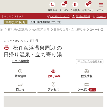
0
0
メ
メニュー
電話予約
クーポン
予約照会
お気に入り
ニ
ュ
ようこそ ゲストさん
ゆこゆこについて
新規会員登録
ログイン
ー
重要なお知らせ
令和8年熊本地震について
を
開
泉地
石川県の温泉地
松任海浜温泉
日帰り温泉・立ち寄り湯
2ページ目
く
まっとうかいひん
石川県
松任海浜温泉周辺 の
日帰り温泉・立ち寄り湯
口コミ募集中
お気に入り登録する
基本情報
日帰り温泉
観光情報
口コミ
アクセス
クーポン
宿泊