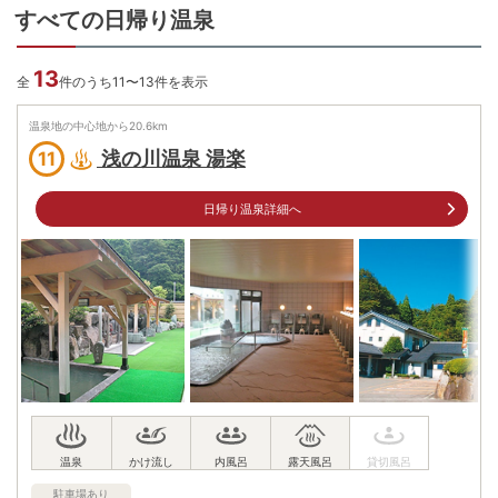
すべての日帰り温泉
13
全
件のうち11〜13件を表示
温泉地の中心地から
20.6
km
浅の川温泉 湯楽
11
日帰り温泉詳細へ
駐車場あり