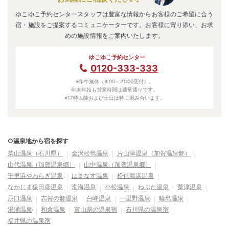
ゆこゆこ予約センタースタッフは豊富な情報からお客様のご希望に合う
宿・施設をご提案するコミュニケーターです。お客様に寄り添い、お求
めの施設情報をご案内いたします。
ゆこゆこ予約センター
0120-333-333
※年中無休（9:00～21:00受付）。
年末年始も営業時間は通常通りです。
※17時以降および土日は特に混み合います。
○温泉地から宿を探す
柴山温泉（石川県）
金沢松島温泉
片山津温泉（加賀温泉郷）
山代温泉（加賀温泉郷）
山中温泉（加賀温泉郷）
千里浜やわらぎ温泉
はまなす温泉
松任海浜温泉
なかじま猿田彦温泉
渤海温泉
小松温泉
ねぶた温泉
粟津温泉
辰口温泉
志賀の郷温泉
白峰温泉
一里野温泉
輪島温泉
湯涌温泉
和倉温泉
富山県の温泉宿
石川県の温泉宿
福井県の温泉宿