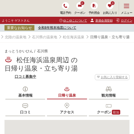
0
0
メ
メニュー
電話予約
クーポン
予約照会
お気に入り
ニ
ュ
ようこそ ゲストさん
ゆこゆこについて
新規会員登録
ログイン
ー
重要なお知らせ
令和8年熊本地震について
を
開
北陸の温泉地
石川県の温泉地
松任海浜温泉
日帰り温泉・立ち寄り湯
く
まっとうかいひん
石川県
松任海浜温泉周辺 の
日帰り温泉・立ち寄り湯
口コミ募集中
お気に入り登録する
基本情報
日帰り温泉
観光情報
口コミ
アクセス
クーポン
宿泊