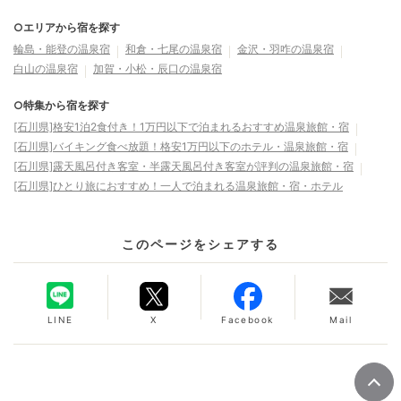
○エリアから宿を探す
輪島・能登の温泉宿
和倉・七尾の温泉宿
金沢・羽咋の温泉宿
白山の温泉宿
加賀・小松・辰口の温泉宿
○特集から宿を探す
[石川県]格安1泊2食付き！1万円以下で泊まれるおすすめ温泉旅館・宿
[石川県]バイキング食べ放題！格安1万円以下のホテル・温泉旅館・宿
[石川県]露天風呂付き客室・半露天風呂付き客室が評判の温泉旅館・宿
[石川県]ひとり旅におすすめ！一人で泊まれる温泉旅館・宿・ホテル
このページをシェアする
LINE
X
Facebook
Mail