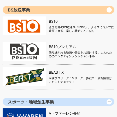
BS放送事業
BS10
全国無料のBS放送局『BS10』。クイズにゴルフに
映画に麻雀、楽しい番組てんこ盛り！
BS10プレミアム
語り継がれる映画や音楽をお届けする、大人のた
めのエンタテインメントチャンネル
BEAST X
麻雀プロリーグ「Mリーグ」参戦中！最新情報は
こちらをチェック！
スポーツ・地域創生事業
V・ファーレン長崎