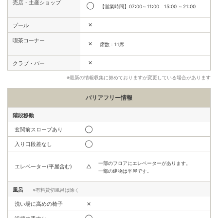
売店・土産ショップ
◯
【営業時間】07:00～11:00 15:00 ～21:00
✕
プール
喫茶コーナー
✕
席数：11席
✕
クラブ・バー
※最新の情報収集に努めておりますが変更している場合があります
バリアフリー情報
階段移動
玄関前スロープあり
◯
入り口段差なし
◯
一部のフロアにエレベーターがあります。
エレベーター(平屋含む)
△
一部の建物は平屋です。
風呂
※有料貸切風呂は除く
洗い場に高めの椅子
✕