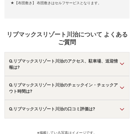
★【布団敷き】 布団敷きはセルフサービスとなります。
リブマックスリゾート川治
について よくある
ご質問
Q.リブマックスリゾート川治のアクセス、駐車場、送迎情
報は?
A.
車で今市ＩＣより37分。
Q.リブマックスリゾート川治のチェックイン・チェックア
駐車場あり。
ウト時間は?
アクセス情報の詳細は
こちら
。
A.
チェックインは
15:00
~
18:30
、チェックアウトは〜
11:00
Q.リブマックスリゾート川治の口コミ評価は?
です。
※プランによって異なる場合があります。
A.
口コミ総合評価は
3.59
点で、
夕食評価が最も高いです。
口コミ情報の詳細は
こちら
。
※掲載している写真はイメージです。