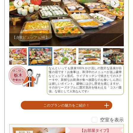
【夕食ビュッフェ/例】
【
なんといっても源泉100％かけ流しの贅沢な温泉が自
ゆこゆこ
慢の宿です！お食事は、和洋中のメニューが並ぶ豪華
栃木
なビュッフェ形式。ライブキッチンで焼きたてのステ
ーキや、新鮮なお刺身が食べ放題なのも食いしん坊に
営業担当
は嬉しいポイント。建物には少し歴史を感じますが、
その分リーズナブルに贅沢気分を味わえる「コスパ最
強」な宿として人気なんです♪
このプランの魅力をご紹介！
空室を表示
川治の名湯満喫！旅の疲れを癒すひとときを
【お部屋タイプ】
和室