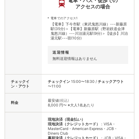
電車・バス・徒歩での
アクセスの場合
電車でのアクセス1
【電車】下今市駅（東武鬼怒川線）---新藤原
駅(35分)＞【電車】新藤原駅（野岩鉄道会津
鬼怒川線）---川治湯元駅(9分)＞【徒歩】川治
湯元駅---宿(10分)
送迎情報
無料送迎情報はありません
チェックイ
チェックイン
15:00〜18:30
/
チェックアウト
ン・アウト
〜11:00
最安値
(税込)
料金
8,000 円〜 ※大人1名あたり
現地決済（現金払い）
現地決済（クレジットカード）
：VISA・
MasterCard・American Express・JCB・
Diners Club
事前決済（クレジットカード）
：JCB・VISA・