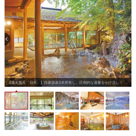
アルカリ性の温泉にはナトリウムイオンが皮脂と化学反応を起こし脂肪酸ナ
トリウム（いわゆる純石鹸）ができ、古い角質や汚れを落としてくれます。

さらに、天然の保湿成分メタケイ酸がコラーゲンの生成を助け、カルシウム
イオンがお肌のターンオーバーを促進させセラミドを整えてくれる！

もちろん温泉に共通する、ミネラル成分が皮膚を刺激し、温まった身体が血
液の循環を助け老廃物の代謝を促進する効果もあり、ホルモンバランスの向
上と共になめらかな素肌に！

油分が落とされるため、湯上がり後のスキンケアをお忘れなく★

【お部屋】

10畳和室・12畳和室・ツイン・スーペリア16畳のお部屋をご用意！

12畳和室以外は、禁煙・喫煙から選択可能。

＊＊＊＊＊＊＊＊＊＊＊＊

【露天風呂「日光」】自家源泉3本所有し、圧倒的な湯量をかけ流し！
夕食はビュッフェをご提供。

しっかりと手入れの行き届いたお部屋で快適な滞在を※全客室内Wi-Fi設置有
チェックイン15:00〜18:30
チェックアウト 〜11:00