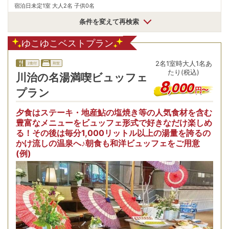
宿泊日未定
1室 大人2名 子供0名
条件を変えて再検索
ゆこゆこベストプラン
2
名
1
室時
大人1名あ
2食付
和室
たり(税込)
川治の名湯満喫ビュッフェ
8
,
000
円〜
プラン
夕食はステーキ・地産鮎の塩焼き等の人気食材を含む
豊富なメニューをビュッフェ形式で好きなだけ楽しめ
る！その後は毎分1,000リットル以上の湯量を誇るの
かけ流しの温泉へ♪朝食も和洋ビュッフェをご用意
(例)