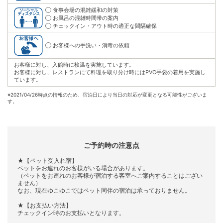
食事会場の混雑緩和の対策
お風呂の混雑時間帯の案内
チェックイン・アウト時の適正な間隔確保
お客様への手洗い・消毒の依頼
お客様に対し、入館時に検温を実施しています。
お客様に対し、レストランにて料理を取り分け時にはPVC手袋の着用を実施し
ています。
※
2021/04/26時点の情報のため、宿泊日により当日の対応が変更となる可能性がございま
す。
ご予約時の注意点
★【ペット受入れ宿】
ペットをお連れのお客様がいる場合があります。
（ペットをお連れのお客様が宿泊する客室へご案内することはござい
ません）
なお、現在ゆこゆこではペット同伴の宿泊は承っておりません。
★【お支払い方法】
チェックイン時のお支払いとなります。