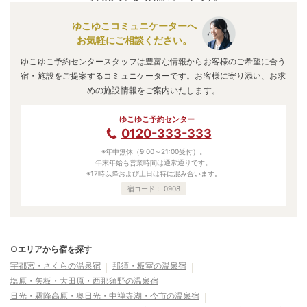
ゆこゆこコミュニケーターへ
お気軽にご相談ください。
ゆこゆこ予約センタースタッフは豊富な情報からお客様のご希望に合う
宿・施設をご提案するコミュニケーターです。お客様に寄り添い、お求
めの施設情報をご案内いたします。
ゆこゆこ予約センター
0120-333-333
※年中無休（9:00～21:00受付）。
年末年始も営業時間は通常通りです。
※17時以降および土日は特に混み合います。
宿コード：
0908
○エリアから宿を探す
宇都宮・さくらの温泉宿
那須・板室の温泉宿
塩原・矢板・大田原・西那須野の温泉宿
日光・霧降高原・奥日光・中禅寺湖・今市の温泉宿