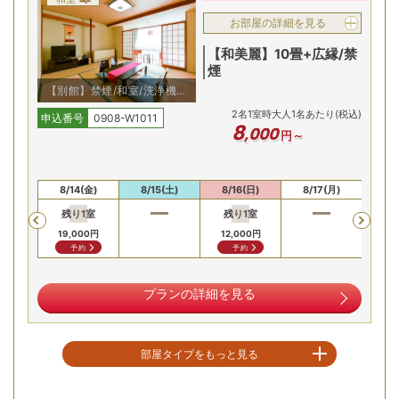
お部屋の詳細を見る
【和美麗】10畳+広縁/禁
煙
【別館】禁煙/和室/洗浄機能
付トイレ付
2
名
1
室時大人1名あたり(税込)
申込番号
0908-W1011
8
,
000
円～
川治温泉の名湯を、広々とした大浴場と開放的な露天風呂で
(木)
8/14(金)
8/15(土)
8/16(日)
8/17(月)
8/
心ゆくまで堪能。のどかな自然に囲まれた温泉で、日頃の喧
残り
1
室
残り
1
室
Previous
騒を忘れ、身体の芯から温まり、旅の疲れをじっくりと癒す
19,000
円
12,000
円
ことができます。
予約
予約
平方山を望む心落ち着く和風空間
プランの詳細を見る
部屋タイプをもっと見る
空室を表示