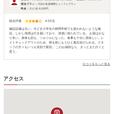
宿泊プラン：
川治の名湯満喫ビュッフェプラン
料金：
大人1名
8,000
円
総合評価
4.00
点
施設設備は古い。今どき小学生の林間学校でも使われないような施
設。しかし清掃は行き届いており、清潔に保たれている。 お湯はかな
り良い。身体も顔も、ツルツルになった。食事も十分に美味しい。レ
イトチェックアウトのため、帰る前にもうひと風呂浴びられる。スタ
ッフの方々もいつも笑顔で親切。 このお値段なら、きっとまた行くと
思う。
口コミをもっと見る
アクセス