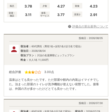
3.78
4.27
4.23
風呂
夕食
朝食
部屋・
接客・
3.11
3.77
2.91
清潔さ
施設
サービス
評価点の算出基準について
投稿日：
2026/08/05
宿泊者：
60代男性（男性1名+女性1名の計2名で宿泊）
宿泊日：
2026/08/04
宿泊プラン：
川治の名湯満喫ビュッフェプラン
料金：
大人1名
11,000
円
総合評価
3.00
点
温泉はとても良かったです。ただ部屋や館内の内装はイマイチでし
た。泊まった部屋のトイレが洗浄機能が使えない状態でした。接客
は、外国の方が多かったけどとても良かったです。
投稿日：
2026/07/30
宿泊者：
60代女性（女性2名の計2名で宿泊）
宿泊日：
2026/07/29