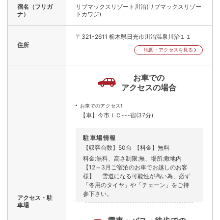
宿名（フリガ
リブマックスリゾート川治(リブマックスリゾー
ナ）
トカワジ)
〒321-2611
栃木県日光市川治温泉川治１１
住所
地図・アクセスを見る
お車での
アクセスの場合
お車でのアクセス1
【車】今市ＩＣ---宿(37分)
駐車場情報
【収容台数】50台
【料金】無料
料金:無料、高さ制限:無、場所:敷地内
【12～3月ご宿泊のお車でお越しのお客
様】 雪道になる可能性が高い為、必ず
「冬用のタイヤ」や「チェーン」をご持
参下さい。
アクセス・駐
車場