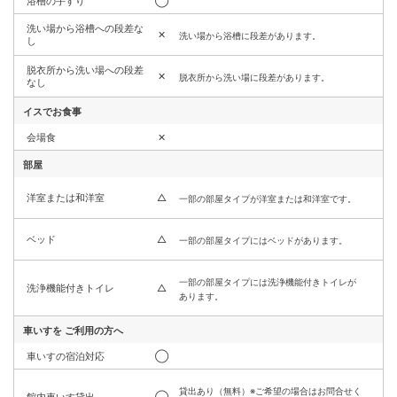
浴槽の手すり
◯
洗い場から浴槽への段差な
✕
洗い場から浴槽に段差があります。
し
脱衣所から洗い場への段差
✕
脱衣所から洗い場に段差があります。
なし
イスでお食事
会場食
✕
部屋
洋室または和洋室
△
一部の部屋タイプが洋室または和洋室です。
ベッド
△
一部の部屋タイプにはベッドがあります。
一部の部屋タイプには洗浄機能付きトイレが
洗浄機能付きトイレ
△
あります。
車いすを
ご利用の方へ
車いすの宿泊対応
◯
貸出あり（無料）※ご希望の場合はお問合せく