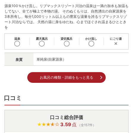
源泉100％かけ流し。リブマックスリゾート川治の温泉は一滴の加水も加温も
してない、全てが極上で本物の湯。 そのぬくもりは、自然湧出の自家源泉を
3本所有し、毎分1,000リットル以上もの豊富な湯量を誇るリブマックスリゾ
ート川治ならでは。 天然の湯に身をゆだね、心までほぐされ温まるひととき
を
温泉
露天風呂
貸切風呂
かけ流し
にごり湯
◯
◯
◯
◯
✕
単純泉(自家源泉）
泉質
お風呂の種類・詳細をもっと見る
口コミ
口コミ総合評価
3.59
点
（全157件）