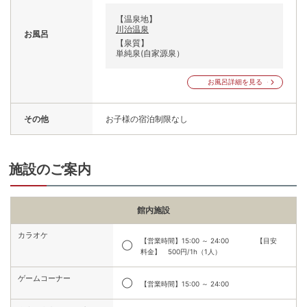
【温泉地】
川治温泉
お風呂
【泉質】
単純泉(自家源泉）
お風呂詳細を見る
その他
お子様の宿泊制限なし
施設のご案内
館内施設
カラオケ
【営業時間】15:00 ～ 24:00 【目安
◯
料金】 500円/1h（1人）
ゲームコーナー
◯
【営業時間】15:00 ～ 24:00