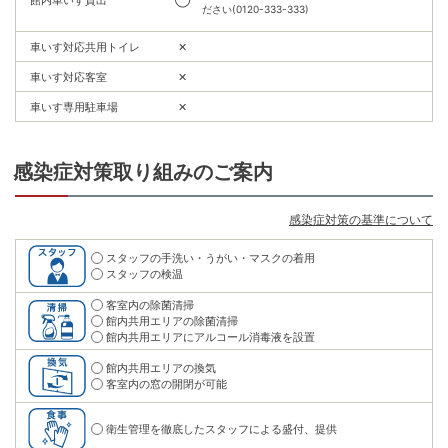
館内車いす貸出
◯
ださい(0120-333-333)
車いす対応共用トイレ
✕
車いす対応客室
✕
車いす専用駐車場
✕
感染症対策取り組みのご案内
感染症対策の基準について
スタッフの手洗い・うがい・マスクの着用
スタッフの検温
客室内の除菌清掃
館内共用エリアの除菌清掃
館内共用エリアにアルコール消毒液を設置
館内共用エリアの換気
客室内の窓の開閉が可能
衛生管理を徹底したスタッフによる盛付、提供