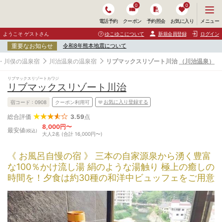
0
0
メ
メニュー
電話予約
クーポン
予約照会
お気に入り
ニ
ュ
ようこそ ゲストさん
ゆこゆこについて
新規会員登録
ログイン
ー
重要なお知らせ
令和8年熊本地震について
を
開
・川俣の温泉宿
川治温泉の温泉宿
リブマックスリゾート川治
（川治温泉）
く
リブマックスリゾートカワジ
リブマックスリゾート川治
お気に入り登録する
宿コード :
0908
クーポン利用可
3.59
点
総合評価
8,000円〜
最安値
(税込)
大人2名 (合計 16,000円〜)
《 お風呂自慢の宿 》 三本の自家源泉から湧く豊富
な100％かけ流し湯 絹のような湯触り 極上の癒しの
時間を！夕食は約30種の和洋中ビュッフェをご用意