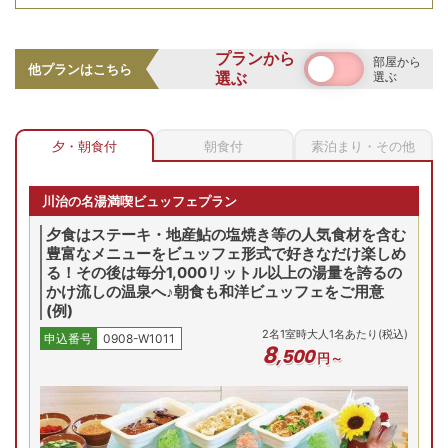
【お部屋タイプ】
和室
プランから
部屋から
お部屋の詳細を見る
他プランはこちら
選ぶ
選ぶ
【和美麗】10畳+広縁/喫
別館の「和美麗」10畳和室に広縁8平米が付いた、ゆったり
煙
と心落ち着く空間をご提供。客室の窓の正面には平方山が広
【別館】喫煙/和室/洗浄機能
夕・朝食付
朝食付
素泊まり・その他
がり、のどかな雰囲気に包まれてお寛ぎいただけます。
付トイレ付
2
名
1
室時大人1名あたり(税込)
申込番号
0908-W1011
8
,
000
円～
川治の名湯満喫ビュッフェプラン
季節の味覚や地産も楽しむ和洋中ビュッフェ
夕食はステーキ・地産鮎の塩焼き等の人気食材を含む
豊富なメニューをビュッフェ形式で好きなだけ楽しめ
0(木)
8/21(金)
8/22(土)
8/23(日)
8/24(月)
8/
る！その後は毎分1,000リットル以上の湯量を誇るの
残り
2
室
残り
1
室
残り
1
室
残
Previous
かけ流しの温泉へ♪朝食も和洋ビュッフェをご用意
10,000
円
12,000
円
11,000
円
10,
(例)
予約
予約
予約
2
名
1
室時大人1名あたり(税込)
申込番号
0908-W1011
8
,
500
円～
プランの詳細を見る
空室を表示
夕朝食ともに和洋中約30種のビュッフェをご用意。地産の鮎