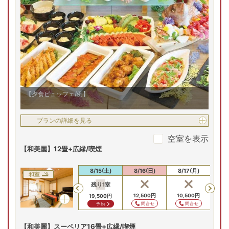
の塩焼き（一例）など、季節の食材を使ったメニューが充
【お部屋タイプ】
和洋室
実。ソフトドリンク飲み放題付きで、皆様で食事を楽しめま
す。
お部屋の詳細を見る
【和美麗】ツイン+広縁/
喫煙
和室12帖シモンズベッド34
㎡喫煙/一例
2
名
1
室時大人1名あたり(税込)
申込番号
0908-W1011
9
,
000
円～
【夕食ビュッフェ/例】
プランの詳細を見る
(金)
8/15(土)
8/16(日)
8/17(月)
8/18(火)
8/
空室を表示
残り
2
室
残り
1
室
残り
1
室
Previous
【和美麗】12畳+広縁/喫煙
20,000
円
13,000
円
11,000
円
予約
予約
予約
8/13(木)
8/14(金)
8/15(土)
8/16(日)
8/17(月)
8/
和室
プランの詳細を見る
残り
1
室
Previous
19,500
円
19,500
円
12,500
円
10,500
円
10
19,500
円
問合せ
問合せ
問合せ
問合せ
予約
空室を表示
【和美麗】スーペリア16畳+広縁/喫煙