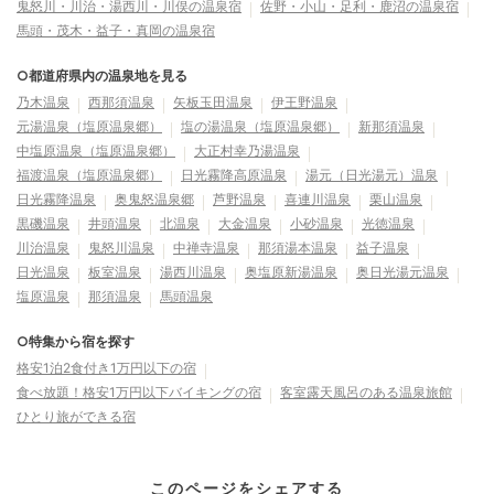
鬼怒川・川治・湯西川・川俣の温泉宿
佐野・小山・足利・鹿沼の温泉宿
馬頭・茂木・益子・真岡の温泉宿
○都道府県内の温泉地を見る
乃木温泉
西那須温泉
矢板玉田温泉
伊王野温泉
元湯温泉（塩原温泉郷）
塩の湯温泉（塩原温泉郷）
新那須温泉
中塩原温泉（塩原温泉郷）
大正村幸乃湯温泉
福渡温泉（塩原温泉郷）
日光霧降高原温泉
湯元（日光湯元）温泉
日光霧降温泉
奥鬼怒温泉郷
芦野温泉
喜連川温泉
栗山温泉
黒磯温泉
井頭温泉
北温泉
大金温泉
小砂温泉
光徳温泉
川治温泉
鬼怒川温泉
中禅寺温泉
那須湯本温泉
益子温泉
日光温泉
板室温泉
湯西川温泉
奥塩原新湯温泉
奥日光湯元温泉
塩原温泉
那須温泉
馬頭温泉
○特集から宿を探す
格安1泊2食付き1万円以下の宿
食べ放題！格安1万円以下バイキングの宿
客室露天風呂のある温泉旅館
ひとり旅ができる宿
このページをシェアする