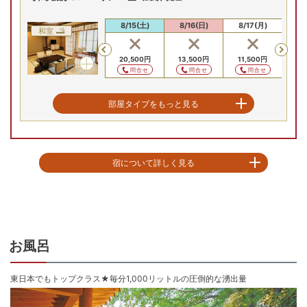
【お部屋タイプ】
和洋室
8/13(木)
8/14(金)
8/15(土)
8/16(日)
8/17(月)
8/
和室
お部屋の詳細を見る
残
Previous
【和美麗】ツイン+広縁/
20,500
円
20,500
円
20,500
円
13,500
円
11,500
円
11
禁煙
問合せ
問合せ
問合せ
問合せ
問合せ
和室12帖 シモンズベッド34
㎡禁煙/一例
【和美麗】スーペリア16畳+広縁/禁煙
2
名
1
室時大人1名あたり(税込)
部屋タイプをもっと見る
申込番号
0908-W1011
9
,
000
円～
8/13(木)
8/14(金)
8/15(土)
8/16(日)
8/17(月)
8/
和室
残り
1
室
Previous
(金)
8/15(土)
8/16(日)
8/17(月)
8/18(火)
8/
宿について詳しく見る
20,500
円
20,500
円
13,500
円
11,500
円
11
20,500
円
問合せ
問合せ
問合せ
問合せ
予約
残り
1
室
残り
1
室
残
Previous
【お風呂自慢の宿】

20,000
円
13,000
円
11,
源泉100％かけ流し湯を思う存分に堪能出来る！

予約
予約
東日本でもトップクラス★毎分1,000リットルの圧倒的な湧出量を誇る。

温泉は2本の自家源泉から掛け流される加水加温一切なしが自慢。

プランの詳細を見る
天然の湯に身をゆだね、心までほぐされ温まるひとときを堪能。

お風呂
単純温泉の中でも、この川治の湯は肌をやわらかく包み、 美容に気遣う女性
に大変人気。

東日本でもトップクラス★毎分1,000リットルの圧倒的な湧出量
サラッとした絹のような湯触りが特徴の単純温泉（弱アルカリ性低張性高温
泉）。
