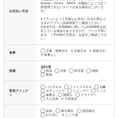
Master・Diners・AMEX（※施設によっては一
部使用できないカードがある場合がございま
お支払い方法
す）
※プランによって可能なお支払い方法が異なり
ますのでプラン詳細画面でご確認ください
※決済方法・利用銘柄に関しては利用期間を設
定している場合がありますので、ページ下部に
ある「ご予約時の注意点」を必ずご確認くださ
い。
◯ 夕食・朝食付き
✕ 夕食付き
✕ 朝食付き
食事
✕ 食事なし
全62室
部屋
◯ 和室
◯ 洋室
◯ 和洋室
◯ 喫煙
◯ 禁煙
◯ バスタオル
◯ フェイスタオル
◯ 石鹸
客室アメニテ
◯ ボディソープ
◯ シャンプー
◯ リンス
ィ
◯ 歯磨き
◯ 髭剃り
◯ ドライヤー
◯ 大人浴衣
✕ 子供浴衣
◯ 温泉
◯ 露天風呂
◯ 貸切風呂
◯ かけ流し
✕ にごり湯